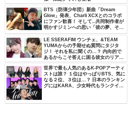
BTS（防弾少年団）新曲「Dream
Glow」発表、Charli XCXとのコラボ
にファン歓喜！ そして...共同制作者が
明かすジミンへの思い「彼の夢、そし
て彼の絶望から生まれた歌」
LE SSERAFIM ウンチェ、&TEAM
YUMAからの予期せぬ質問にタジタ
ジ！ それを私に聞くの…？ 内向的で
あるからこそ答えに困る彼女のリアク
ションがかわいすぎる
世界で最も人気のあるK-POPアーティ
ストは誰？ １位はやっぱりBTS、気に
なる２位、３位は…？ 日本のランキン
グにはKARA、少女時代もランクイ
ン！ 各国の個性あふれるデータに注目
殺到