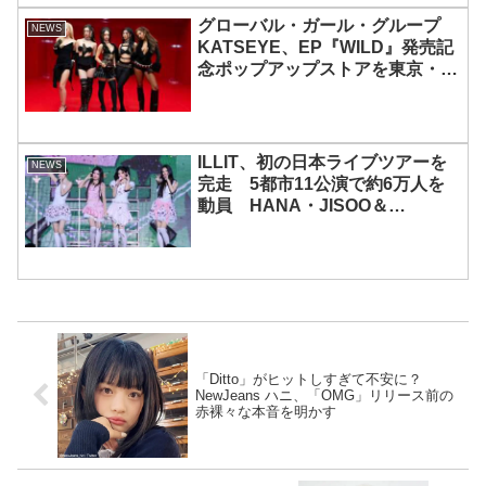
グローバル・ガール・グループ
NEWS
KATSEYE、EP『WILD』発売記
念ポップアップストアを東京・原
宿で開催 限定グッズも登場
ILLIT、初の日本ライブツアーを
NEWS
完走 5都市11公演で約6万人を
動員 HANA・JISOO＆
MOMOKAとのスペシャルコラボ
も実現
「Ditto」がヒットしすぎて不安に？
NewJeans ハニ、「OMG」リリース前の
赤裸々な本音を明かす