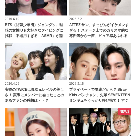
2019.6.19
2023.2.2
BTS（防弾少年団）ジョングク、理
ATTEZ サン、すっぴんがイケメンす
想の女性IUも大好きなタイピングに
ぎる！ ステージ上でのカリスマ的な
挑戦！不器用すぎる「ASMR」が話
雰囲気から一変、ピュア感あふれる
題に…ついに苦手なモノ発見？[動画
ビジュアルに視線殺到
あり]
2020.4.29
2023.5.18
実物のTWICEは異次元レベルの美し
プライベートで友達だから？ Stray
さ！ 実際にメンバーに会ったことの
Kids バンチャン、先輩 SEVENTEEN
あるファンの感想は・・？
ミンギュをうっかり呼び捨て！ すぐ
に言い直すもファンからは注目殺到
NEWS