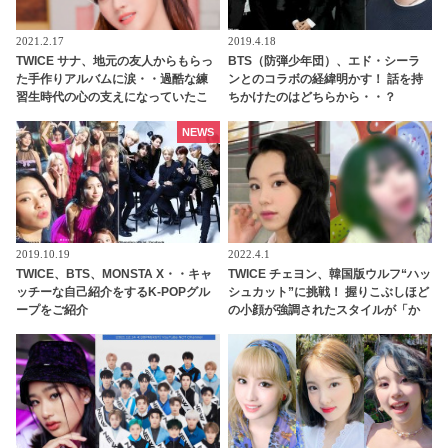
2021.2.17
2019.4.18
TWICE サナ、地元の友人からもらっ
BTS（防弾少年団）、エド・シーラ
た手作りアルバムに涙・・過酷な練
ンとのコラボの経緯明かす！ 話を持
習生時代の心の支えになっていたこ
ちかけたのはどちらから・・？
とを告白！ 当時を懐かしむサナのや
わらかい笑顔に感動
NEWS
2019.10.19
2022.4.1
TWICE、BTS、MONSTA X・・キャ
TWICE チェヨン、韓国版ウルフ“ハッ
ッチーな自己紹介をするK-POPグル
シュカット”に挑戦！ 握りこぶしほど
ープをご紹介
の小顔が強調されたスタイルが「か
わいすぎる」と視線集中・・ 「世界
を救えるレベルのビジュアル」