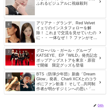
ふれるビジュアルに視線殺到
アリアナ・グランデ、Red Velvet
イェリのインスタフォローを解
除！ これまで交流を見せていたの
に・・ 一体なぜ！？ ファンがその
理由を推測
グローバル・ガール・グループ
KATSEYE、EP『WILD』発売記念
ポップアップストアを東京・原宿
で開催 限定グッズも登場
BTS（防弾少年団）新曲「Dream
Glow」発表、Charli XCXとのコラ
ボにファン歓喜！ そして...共同制
作者が明かすジミンへの思い「彼
の夢、そして彼の絶望から生まれ
た歌」
04h