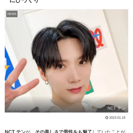
にびっくり
NEWS
NCT テン
2023.01.19
NCT テン
が、
その美しさで男性をも魅了
していたことが