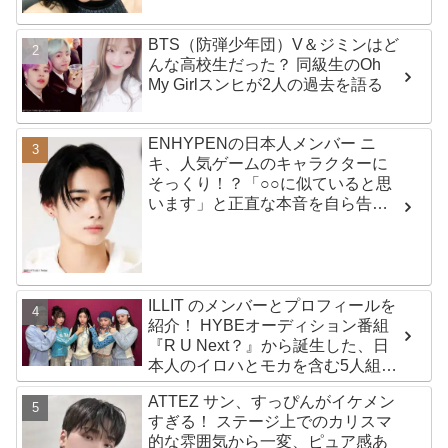
BTS（防弾少年団）V＆ジミンはど
んな高校生だった？ 同級生のOh
My Girlスンヒが2人の過去を語る
ENHYPENの日本人メンバー ニ
キ、人気ゲームのキャラクターに
そっくり！？「○○に似ていると思
います」と正直な本音を自ら告
白・・ あまりにもそっくりな見た
目にファン大爆笑「客観的な視点
で自分を見てるねｗｗ」
ILLIT のメンバーとプロフィールを
紹介！ HYBEオーディション番組
『R U Next？』から誕生した、日
本人のイロハとモカを含む5人組ガ
ールズグループ！ デビュー曲
ATTEZ サン、すっぴんがイケメン
「Magnetic」がいきなりの大ヒッ
すぎる！ ステージ上でのカリスマ
ト
的な雰囲気から一変、ピュア感あ