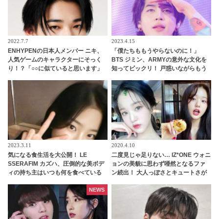
2022.7.7
2023.4.15
ENHYPENの日本人メンバー ニキ、
「僕たちももうやらないのに！」
人気ゲームのキャラクターにそっく
BTS ジミン、ARMYの意外な文化を
り！？「○○に似ていると思います」
知ってビックリ！ 戸惑いながらもう
と正直な本音を自ら告白・・ あまり
れしそうなリアクションにほっこり
にもそっくりな見た目にファン大爆
笑「客観的な視点で自分を見てるね
ｗｗ」
2023.3.11
2020.4.10
気になる食生活を大公開！ LE
二度見じゃ足りない… IZ*ONE ウォニ
SSERAFIM カズハ、圧倒的な美ボデ
ョンの美貌に思わず唖然となるファ
ィの持ち主はいつも何を食べている
ン続出！ 大人っぽさとキュートさが
の？ 意外と食べる・・ 好きなものを
あふれた美しすぎる写真にびっく
食べつつ健康を維持する方法とは？
り… だれもが憧れる完璧なビジュア
NEWS
ルを証明