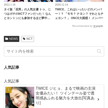
2022.1.16
2020.12.14
タイ版「花男」の人気女優 トゥ、じ
TWICE、これはいったいどのメンバ
つはガチのNCTファンだった！ なん
ー！？ 「モモ？ ナヨン？ それともチ
とヨントンにも参加するほど夢中…
ェヨン？ 」 ONCE大困惑！ メンバー
「F4 と NCT どちらを選ぶ？」の質
同士のそっくりすぎビジュアルが話
Recommended by
問に彼女が選んだのは・・？
題に
NEWS
NCT
人気記事
人気記事
TWICE ジヒョ、まるで映画の主演
女優みたい！ ツインテール姿で透
明感あふれる魅力を大放出[写真あ
り]