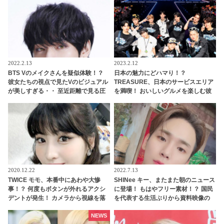
2022.2.13
2023.2.12
BTS Vのメイクさんを疑似体験！？
日本の魅力にどハマり！？
彼女たちの視点で見たVのビジュアル
TREASURE、日本のサービスエリア
が美しすぎる・・ 至近距離で見る圧
を満喫！ おいしいグルメを楽しむ彼
倒的オーラにくぎづけ＆メイクさん
らの姿にほっこり
をうらやむ声続出
2020.12.22
2022.7.13
TWICE モモ、本番中にあわや大惨
SHINee キー、またまた朝のニュース
事！？ 何度もボタンが外れるアクシ
に登場！ もはやフリー素材！？ 国民
デントが発生！ カメラから視線を落
を代表する生活ぶりから資料映像の
とさず冷静に対処する彼女のプロフ
常連になったキーに爆笑
ェッショナルな行動に拍手喝采[動画
NEWS