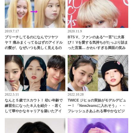
あり]
2019.7.17
2020.11.9
ブリーチしてるのになんでツヤツ
BTS V、ファンのある“一言”に大喜
ヤ？ 痛みまくってるはずのアイドル
び！ Vを愛する気持ちがたっぷり詰ま
の髪が、なぜいつも美しく見えるの
った言葉… かわいすぎる満面の笑み
か・・ その気になるヒミツと
にファン胸キュン
は・・？
2022.5.11
2022.10.28
なんと５歳でスカウト！ 幼い年齢で
TWICE ジヒョの実妹がモデルデビュ
練習生になった８人を紹介・・若く
ー！ 「NewJeansに入れそう」・・
して華やかなキャリアを築いたアイ
フレッシュさあふれる華やかなビジ
ドルに驚きの声続出
ュアルに視線くぎ付け