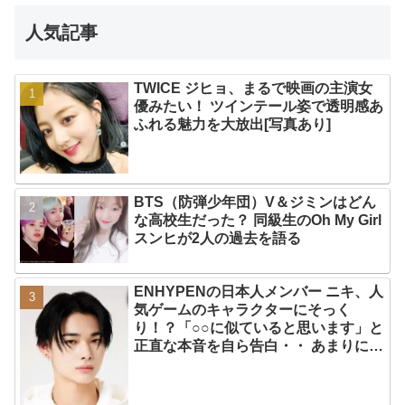
人気記事
TWICE ジヒョ、まるで映画の主演女
優みたい！ ツインテール姿で透明感あ
ふれる魅力を大放出[写真あり]
BTS（防弾少年団）V＆ジミンはどん
な高校生だった？ 同級生のOh My Girl
スンヒが2人の過去を語る
ENHYPENの日本人メンバー ニキ、人
気ゲームのキャラクターにそっく
り！？「○○に似ていると思います」と
正直な本音を自ら告白・・ あまりにも
そっくりな見た目にファン大爆笑「客
観的な視点で自分を見てるねｗｗ」