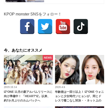
KPOP monster SNSをフォロー！
今、あなたにオススメ
NEWS
2019.10.14
2020.4.6
IZ*ONE 11月の新アルバムリリースに
年齢差は一回り以上！ IZ*ONE ウォニ
向け準備中！ 「HEART*IZ」以来、
ョンと少女時代ソヒョンが、同じド
約7か月ぶりのカムバックへ
レスで着こなし対決・・ネット上の
評判は？