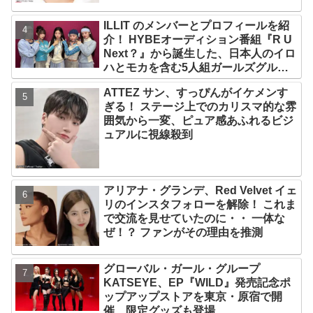
ILLIT のメンバーとプロフィールを紹
介！ HYBEオーディション番組『R U
Next？』から誕生した、日本人のイロ
ハとモカを含む5人組ガールズグルー
プ！ デビュー曲「Magnetic」がいき
ATTEZ サン、すっぴんがイケメンす
なりの大ヒット
ぎる！ ステージ上でのカリスマ的な雰
囲気から一変、ピュア感あふれるビジ
ュアルに視線殺到
アリアナ・グランデ、Red Velvet イェ
リのインスタフォローを解除！ これま
で交流を見せていたのに・・ 一体な
ぜ！？ ファンがその理由を推測
グローバル・ガール・グループ
KATSEYE、EP『WILD』発売記念ポ
ップアップストアを東京・原宿で開
催 限定グッズも登場