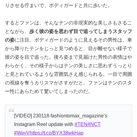
りさせる佇まいで、ボディガードと共に歩いた。
するとファンは、そんなテンの非現実的な美しさもさるこ
とながら、
歩く彼の姿を思わず目で追ってしまうスタッフ
の姿
に注目。ボディガードのように見えるその男性は、車
から降りたテンをじっと見つめると、目が離せない様子で
彼の姿を目で追った。後ろ姿まで見届けた男性の表情はや
わらかく、その様子からはテンの美しさに思わずうっとり
と見とれているような雰囲気さえ感じられる。一目で周囲
の視線を奪うカリスマがさすがだと、ファンはテンのスタ
ー性にあらためて驚いてしまったのだ。
[VIDEO] 230118 fashiontomax_magazine’s
Instagram Reel update with
#TEN
#NCT
#WayV
https://t.co/BYX38wkHap