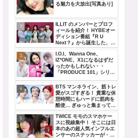
る魅力を大放出[写真あり]
ILLIT のメンバーとプロフ
ィールを紹介！ HYBEオー
ディション番組『R U
Next？』から誕生した、日
本人のイロハとモカを含む
I.O.I、Wanna One、
5人組ガールズグループ！
IZ*ONE、X1になるはずだ
デビュー曲「Magnetic」が
ったかもしれない・・
いきなりの大ヒット
「PRODUCE 101」シリー
ズの不正投票操作で脱落さ
せられた練習生12人の氏名
BTS マンネライン、筋トレ
が公表
愛がスゴすぎる！ 貴重な休
憩時間にもハードに筋肉を
酷使… ぎゅっと集まってお
互いの体に負荷をかけあう
TWICE モモのスマホケー
３人のトレーニング風景が
スに視線集中！ そこには日
かわいすぎるとファンくぎ
本のあの超人気インフルエ
づけ
ンサーのステッカーが・・