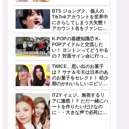
TWICEの大ファンを公言す
るその人物は大よろこび！
BTS ジョングク、個人の
まさに「成功したファン」
TikTokアカウントを世界中
だと話題沸騰
にさらしてしまう大失態！
アカウント名をファンにい
じられてタジタジに
K-POPの基礎知識⑦ K-
POPアイドルと交流した
い！ ヨントンってどうやる
の？ 対面サイン会に行って
みたい！ ショケ、お見送り
TWICE、思い出のお菓子
会、握手会・・・リリース
は？ サナ＆モモは日本のあ
イベントあれこれを紹介
のお菓子をセレクト！ 幼少
期のかわいらしいエピソー
ドも公開
ITZY イェジ、無視するリ
アに激怒！？ ただ一緒にハ
ートを作りたいだけなの
に・・大きな声で必死にア
ピールする姿がかわいすぎ
る[動画]