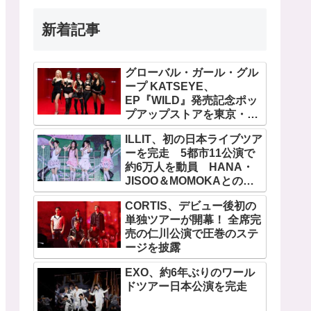
新着記事
グローバル・ガール・グル
ープ KATSEYE、
EP『WILD』発売記念ポッ
プアップストアを東京・原
宿で開催 限定グッズも登
ILLIT、初の日本ライブツア
場
ーを完走 5都市11公演で
約6万人を動員 HANA・
JISOO＆MOMOKAとのス
ペシャルコラボも実現
CORTIS、デビュー後初の
単独ツアーが開幕！ 全席完
売の仁川公演で圧巻のステ
ージを披露
EXO、約6年ぶりのワール
ドツアー日本公演を完走