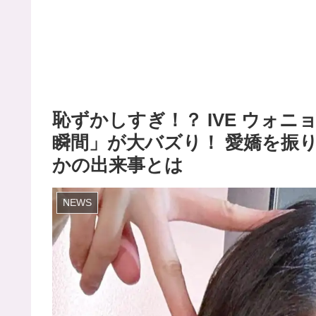
恥ずかしすぎ！？ IVE ウォ
瞬間」が大バズり！ 愛嬌を振
かの出来事とは
NEWS