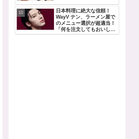
日本料理に絶大な信頼！
WayV テン、ラーメン屋で
のメニュー選択が超適当！
「何を注文してもおいしい
から・・」日本の食べ物に
関する持論を明かす