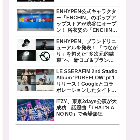
ENHYPEN公式キャラクタ
ー「ENCHIN」のポップア
ップストアが渋谷にオープ
ン！ 浴衣姿の「ENCHIN」
が登場
ENHYPEN、ブランドリニ
ューアルを発表！ 「つなが
り」を超えた“多次元的結
束”へ 新ロゴ＆ブランド
フィルム公開
LE SSERAFIM 2nd Studio
Album ‘PUREFLOW’ pt.1
リリース！Googleとコラ
ボレーションしたタイトル
曲「BOOMPALA」MVも公
ITZY、東京2days公演が大
開
成功 話題曲「THAT’S A
NO NO」で会場熱狂