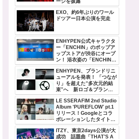
ージを披露
EXO、約6年ぶりのワール
ドツアー日本公演を完走
ENHYPEN公式キャラクタ
ー「ENCHIN」のポップア
ップストアが渋谷にオープ
ン！ 浴衣姿の「ENCHIN」
が登場
ENHYPEN、ブランドリニ
ューアルを発表！ 「つなが
り」を超えた“多次元的結
束”へ 新ロゴ＆ブランド
フィルム公開
LE SSERAFIM 2nd Studio
Album ‘PUREFLOW’ pt.1
リリース！Googleとコラ
ボレーションしたタイトル
曲「BOOMPALA」MVも公
ITZY、東京2days公演が大
開
成功 話題曲「THAT’S A