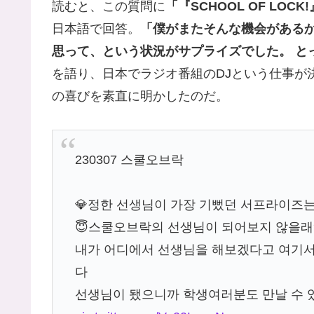
読むと、この質問に
「『SCHOOL OF L
日本語で回答。
「僕がまたそんな機会があるか
思って、という状況がサプライズでした。 と
を語り、日本でラジオ番組のDJという仕事が
の喜びを素直に明かしたのだ。
230307 스쿨오브락
💎정한 선생님이 가장 기뻤던 서프라이즈는
😇스쿨오브락의 선생님이 되어보지 않을래?
내가 어디에서 선생님을 해보겠다고 여기
다
선생님이 됐으니까 학생여러분도 만날 수 