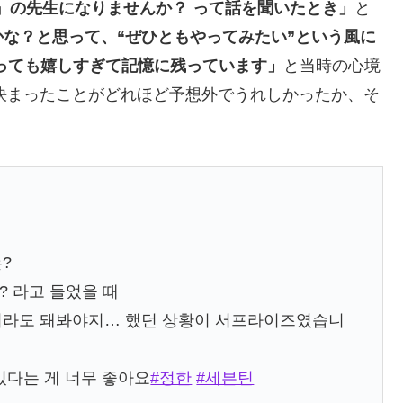
OCK!』の先生になりませんか？ って話を聞いたとき」
と
な？と思って、“ぜひともやってみたい”という風に
っても嬉しすぎて記憶に残っています」
と当時の心境
決まったことがどれほど予想外でうれしかったか、そ
?
 라고 들었을 때
서라도 돼봐야지… 했던 상황이 서프라이즈였습니
있다는 게 너무 좋아요
#정한
#세븐틴