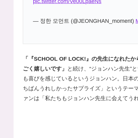
pic.twitter.com/Ve00LpaeNs
— 정한 모먼트 (@JEONGHAN_moment)
「『SCHOOL OF LOCK!』の先生にな
ごく嬉しいです」
と続け、“ジョンハン先生”
も喜びを感じているというジョンハン。日本
ちばんうれしかったサプライズ」というテー
ァンは「私たちもジョンハン先生に会えてう