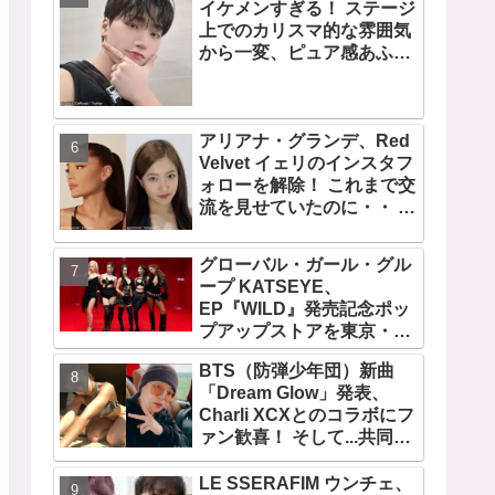
イケメンすぎる！ ステージ
デビュー曲「Magnetic」が
上でのカリスマ的な雰囲気
いきなりの大ヒット
から一変、ピュア感あふれ
るビジュアルに視線殺到
アリアナ・グランデ、Red
Velvet イェリのインスタフ
ォローを解除！ これまで交
流を見せていたのに・・ 一
体なぜ！？ ファンがその理
由を推測
グローバル・ガール・グル
ープ KATSEYE、
EP『WILD』発売記念ポッ
プアップストアを東京・原
宿で開催 限定グッズも登
BTS（防弾少年団）新曲
場
「Dream Glow」発表、
Charli XCXとのコラボにフ
ァン歓喜！ そして...共同制
作者が明かすジミンへの思
い「彼の夢、そして彼の絶
LE SSERAFIM ウンチェ、