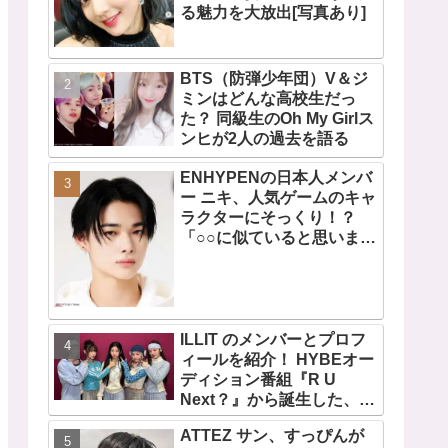
る魅力を大放出[写真あり]
BTS（防弾少年団）V＆ジ
ミンはどんな高校生だっ
た？ 同級生のOh My Girlス
ンヒが2人の過去を語る
ENHYPENの日本人メンバ
ー ニキ、人気ゲームのキャ
ラクターにそっくり！？
「○○に似ていると思いま
す」と正直な本音を自ら告
白・・ あまりにもそっくり
な見た目にファン大爆笑
「客観的な視点で自分を見
てるねｗｗ」
ILLIT のメンバーとプロフ
ィールを紹介！ HYBEオー
ディション番組『R U
Next？』から誕生した、日
本人のイロハとモカを含む
ATTEZ サン、すっぴんが
5人組ガールズグループ！