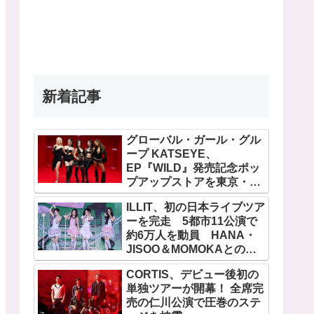
新着記事
グローバル・ガール・グル
ープ KATSEYE、
EP『WILD』発売記念ポッ
プアップストアを東京・原
宿で開催 限定グッズも登
ILLIT、初の日本ライブツア
場
ーを完走 5都市11公演で
約6万人を動員 HANA・
JISOO＆MOMOKAとのス
ペシャルコラボも実現
CORTIS、デビュー後初の
単独ツアーが開幕！ 全席完
売の仁川公演で圧巻のステ