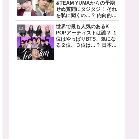
望から生まれた歌」
&TEAM YUMAからの予期
せぬ質問にタジタジ！ それ
を私に聞くの…？ 内向的で
あるからこそ答えに困る彼
世界で最も人気のあるK-
女のリアクションがかわい
POPアーティストは誰？ １
すぎる
位はやっぱりBTS、気にな
る２位、３位は…？ 日本の
ランキングにはKARA、少
女時代もランクイン！ 各国
の個性あふれるデータに注
目殺到