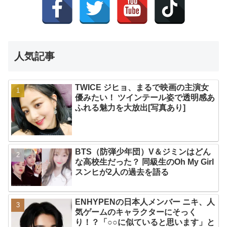
人気記事
TWICE ジヒョ、まるで映画の主演女
優みたい！ ツインテール姿で透明感あ
ふれる魅力を大放出[写真あり]
BTS（防弾少年団）V＆ジミンはどん
な高校生だった？ 同級生のOh My Girl
スンヒが2人の過去を語る
ENHYPENの日本人メンバー ニキ、人
気ゲームのキャラクターにそっく
り！？「○○に似ていると思います」と