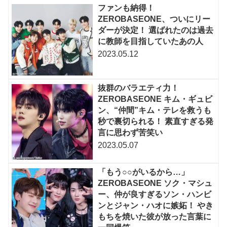
ファンも納得！
ZEROBASEONE、ついにリー
ダーが決定！ 選ばれたのは過去
に教師を目指していたあの人
2023.05.12
抜群のバラエティ力！
ZEROBASEONE キム・ギュビ
ン、“仲間”キム・テレを救うも
秒で裏切られる！ 素直すぎる発
言に思わず苦笑い
2023.05.07
「もう○○がいるから…」
ZEROBASEONE ソク・マシュ
ー、仲が良すぎるソン・ハンビ
ンとジャン・ハオに嫉妬！ やき
もちを焼いた彼が放った言葉に