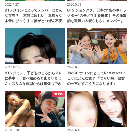
2022.7.27
2020.5.31
BTS ジミンにとってメンバーはどん
BTS ジョングク、日本の“あのキャラ
な存在？ 「本当に寂しい」赤裸々な
クター”のモノマネを披露！ その衝撃
本音にびっくり… 彼がとつぜん不安
的な破壊力＆愛らしさにメンバーま
になってしまった理由にも注目
でもメロメロに… ファンの記憶に一
生残ることとなったジョングクのま
さかのモノマネとは
2022.10.12
2020.6.9
BTS ジミン、子どものころからアレ
TWICE ナヨンにとってRed Velvet イ
に夢中！「食べ始めると止まりませ
ェリはどんな妹？ 「つらい時、彼女
ん」スリムな体型からは想像もでき
の一言がすごく力になります」
ない意外な好物とは？
NEWS
2019.6.10
2020.6.16