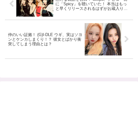
に「Spicy」を聴いていた！ 本当はもっ
と早くリリースされるはずがお蔵入り
に・・ メンバー自ら発掘してタイトル曲
に
仲のいい証拠！ (G)I-DLE ウギ、実はソヨ
ンとケンカしまくり！？ 彼女とばかり衝
突してしまう理由とは？