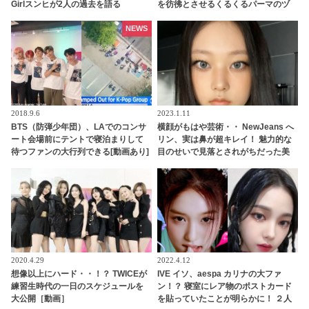
Girlスンヒが2人の過去を語る
を彷彿とさせるくるくるパーマのヅ
ラ姿に爆笑・・「アナ雪 SJ Ver.」に
続く伝説のステージが更新
NEWS
2018.9.6
2023.1.11
BTS（防弾少年団）、LAでのコンサ
横顔がもはや芸術・・ NewJeans へ
ート会場前にテントで寝泊まりして
リン、実は鼻が超キレイ！ 魅力的な
待つファンの大行列できる[動画あり]
目のせいで見落とされがちだった美
しすぎる“秘密兵器”にネットユーザ
ー驚愕
2020.4.29
2022.4.12
想像以上にハード・・！？ TWICEが
IVE イソ、aespa カリナの大ファ
練習生時代の一日のスケジュールを
ン！？ 寝室にレア物のポストカード
大公開［動画］
を貼っていたことが明らかに！ ２人