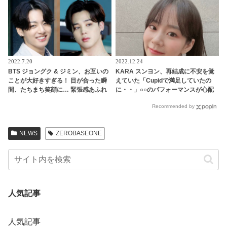
2022.7.20
2022.12.24
BTS ジョングク & ジミン、お互いの
KARA スンヨン、再結成に不安を覚
ことが大好きすぎる！ 目が合った瞬
えていた「Cupidで満足していたの
間、たちまち笑顔に… 緊張感あふれ
に・・」○○のパフォーマンスが心配
るステージでも愛にあふれた２人の
で仕方なかった！ アイドルとしての
Recommended by
姿にほっこり
プライドが感じられる発言はさすが
の一言
NEWS
ZEROBASEONE
人気記事
人気記事