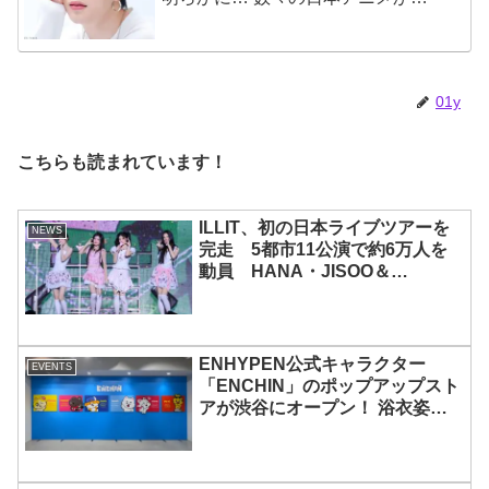
大きな影響を受けたエピソードに
ファン大喜び
01y
こちらも読まれています！
ILLIT、初の日本ライブツアーを
NEWS
完走 5都市11公演で約6万人を
動員 HANA・JISOO＆
MOMOKAとのスペシャルコラボ
も実現
ENHYPEN公式キャラクター
EVENTS
「ENCHIN」のポップアップスト
アが渋谷にオープン！ 浴衣姿の
「ENCHIN」が登場