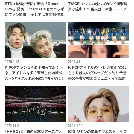
BTS（防弾少年団）新曲「Dream
TWICE ツウィの超ハズカシイ衝撃写
Glow」発表、Charli XCXとのコラボ
真が流出！？ 犯人は一体誰・・・？
にファン歓喜！ そして…共同制作者
が明かすジミンへの思い「彼の夢、
そして彼の絶望から生まれた歌」
2020.2.13
2021.5.8
K-POPファンなら必ず知っておくべ
K-POPアイドルの“トレカ文化”のは
き、アイドルを多く輩出した地域ベ
じまりはあのグループだった！ 予想
スト5とそれぞれの特徴が明らかに！
外の事実が韓国コミュニティで話題
あなたの推しの出身地はどんなとこ
に！ 日本でも大活躍するそのグルー
ろ？
プとは？
2022.11.9
2021.4.30
THE BOYZ、初の日本ツアーみごと
BTS ジミンの驚異のウエストサイズ