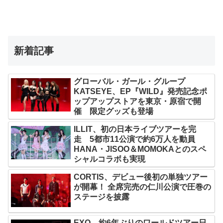
新着記事
グローバル・ガール・グループ
KATSEYE、EP『WILD』発売記念ポ
ップアップストアを東京・原宿で開
催 限定グッズも登場
ILLIT、初の日本ライブツアーを完
走 5都市11公演で約6万人を動員
HANA・JISOO＆MOMOKAとのスペ
シャルコラボも実現
CORTIS、デビュー後初の単独ツアー
が開幕！ 全席完売の仁川公演で圧巻の
ステージを披露
EXO、約6年ぶりのワールドツアー日