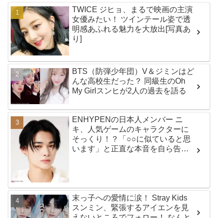
TWICE ジヒョ、まるで映画の主演
女優みたい！ ツインテール姿で透
明感あふれる魅力を大放出[写真あ
り]
BTS（防弾少年団）V＆ジミンはど
んな高校生だった？ 同級生のOh
My Girlスンヒが2人の過去を語る
ENHYPENの日本人メンバー ニ
キ、人気ゲームのキャラクターに
そっくり！？「○○に似ていると思
います」と正直な本音を自ら告
白・・ あまりにもそっくりな見た
目にファン大爆笑「客観的な視点
で自分を見てるねｗｗ」
末っ子への愛情に涙！ Stray Kids
スンミン、緊張するアイエンを見
えないところでフォロー！ なんと