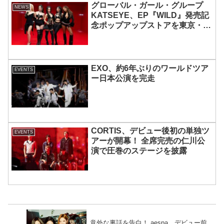
グローバル・ガール・グループ
NEWS
KATSEYE、EP『WILD』発売記
念ポップアップストアを東京・原
宿で開催 限定グッズも登場
EXO、約6年ぶりのワールドツア
EVENTS
ー日本公演を完走
CORTIS、デビュー後初の単独ツ
EVENTS
アーが開幕！ 全席完売の仁川公
演で圧巻のステージを披露
意外な裏話を告白！ aespa、デビュー前