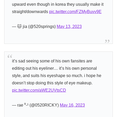
upward even though in korea they usually make it
straight/downwards
pic.twitter.com/FZMyBuvv9E
— 🐱 jia (@520springs)
May 13, 2023
it’s sad seeing some of his own fansites are
editing out his eyeliner… it’s his own personal
style, and suits his eyeshape so much. i hope he
doesn’t stop doing this style of eye makeup.
pic.twitter.com/aWE2UVtsCD
— rae ⁰-¹ (@0520RICKY)
May 16, 2023