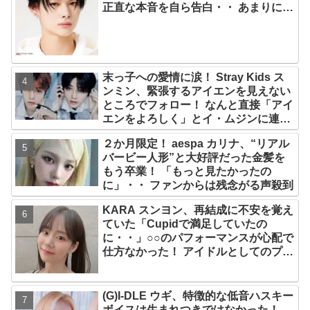
正直な本音を自ら告白・・ あまりにも
そっくりな見た目にファン大爆笑「客
観的な視点で自分を見てるねｗｗ」
末っ子への愛情に涙！ Stray Kids ス
ンミン、緊張するアイエンを見えない
ところでフォロー！ なんと直接「アイ
エンをよろしく」とイ・ムジンに連
絡… 愛にあふれたエピソードにファン
２か月限定！ aespa カリナ、“リアル
感動
バービー人形”と大好評だった金髪を
もう卒業！ 「もっと見たかったの
に」・・ ファンからは残念がる声殺到
KARA スンヨン、再結成に不安を覚え
ていた「Cupidで満足していたの
に・・」○○のパフォーマンスが心配で
仕方なかった！ アイドルとしてのプラ
イドが感じられる発言はさすがの一言
(G)I-DLE ウギ、特徴的な低音ハスキー
ボイスは生まれつきではなかった！