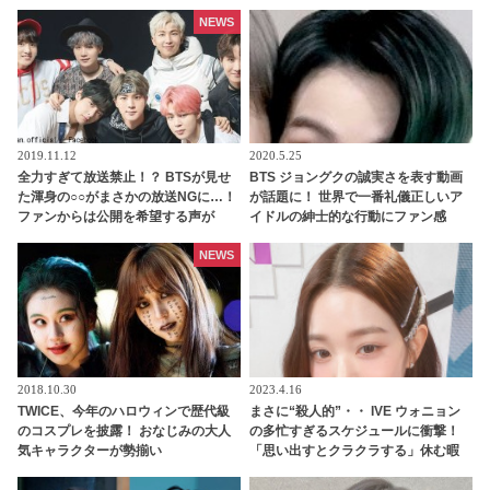
の共演を望む声続々
NEWS
2019.11.12
2020.5.25
全力すぎて放送禁止！？ BTSが見せ
BTS ジョングクの誠実さを表す動画
た渾身の○○がまさかの放送NGに…！
が話題に！ 世界で一番礼儀正しいア
ファンからは公開を希望する声が
イドルの紳士的な行動にファン感
続々…仲良しすぎるメンバーたちの
動… スーパースターになっても変わ
おふざけにほっこり
らない彼のやさしさとは・・
NEWS
2018.10.30
2023.4.16
TWICE、今年のハロウィンで歴代級
まさに“殺人的”・・ IVE ウォニョン
のコスプレを披露！ おなじみの大人
の多忙すぎるスケジュールに衝撃！
気キャラクターが勢揃い
「思い出すとクラクラする」休む暇
なく働きづめ・・ 未成年とは思えぬ
仕事ぶりにビックリ