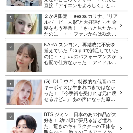
直接「アイエンをよろしく」と
イ・ムジンに連絡… 愛にあふれた
２か月限定！ aespa カリナ、“リア
エピソードにファン感動
ルバービー人形”と大好評だった金
髪をもう卒業！ 「もっと見たかっ
たのに」・・ ファンからは残念が
る声殺到
KARA スンヨン、再結成に不安を
覚えていた「Cupidで満足していた
のに・・」○○のパフォーマンスが
心配で仕方なかった！ アイドルと
してのプライドが感じられる発言
はさすがの一言
(G)I-DLE ウギ、特徴的な低音ハス
キーボイスは生まれつきではなか
った！ 「今手術を受ければ元に戻
せるけど...」 あの声になった原因
とは？
BTS ジミン、日本のあの作品が大
好き！ 幼い頃に夢見るほど憧れ
た、驚きのキャラクターの正体を
明らかに… 数々の日本アニメから