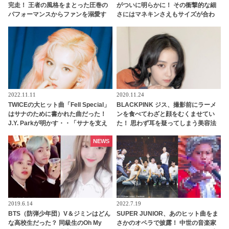
完走！ 王者の風格をまとった圧巻の
がついに明らかに！ その衝撃的な細
パフォーマンスからファンを溺愛す
さにはマネキンさえもサイズが合わ
る彼らの甘々な一面まで・・ 最終日
ず… 並外れたスタイルの持ち主であ
の様子をたっぷりレポート！「THE
るジミンの衣装に隠されたまさかの
Bは俺のだから…」 ファンへの愛情
事実にファンは「信じられない…」
があふれて止まらないメンバーたち
と騒然
に悶絶！ 感動のサプライズも
2022.11.11
2020.11.24
TWICEの大ヒット曲「Fell Special」
BLACKPINK ジス、撮影前にラーメ
はサナのために書かれた曲だった！
ンを食べてわざと顔をむくませてい
J.Y. Parkが明かす・・「サナを支え
た！ 思わず耳を疑ってしまう美容法
るメンバーの姿に胸が熱くなった」
（？）にビックリ・・美しすぎる顔
彼女たちの友情に敬意を表す
を持つからこその悩みにネチズンも
NEWS
仰天
2019.6.14
2022.7.19
BTS（防弾少年団）V＆ジミンはどん
SUPER JUNIOR、あのヒット曲をま
な高校生だった？ 同級生のOh My
さかのオペラで披露！ 中世の音楽家