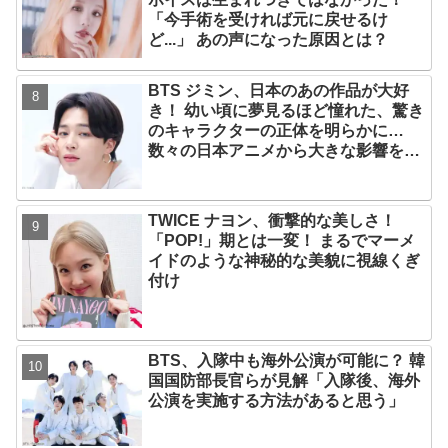
「今手術を受ければ元に戻せるけ
ど...」 あの声になった原因とは？
BTS ジミン、日本のあの作品が大好
き！ 幼い頃に夢見るほど憧れた、驚き
のキャラクターの正体を明らかに…
数々の日本アニメから大きな影響を受
けたエピソードにファン大喜び
TWICE ナヨン、衝撃的な美しさ！
「POP!」期とは一変！ まるでマーメ
イドのような神秘的な美貌に視線くぎ
付け
BTS、入隊中も海外公演が可能に？ 韓
国国防部長官らが見解「入隊後、海外
公演を実施する方法があると思う」