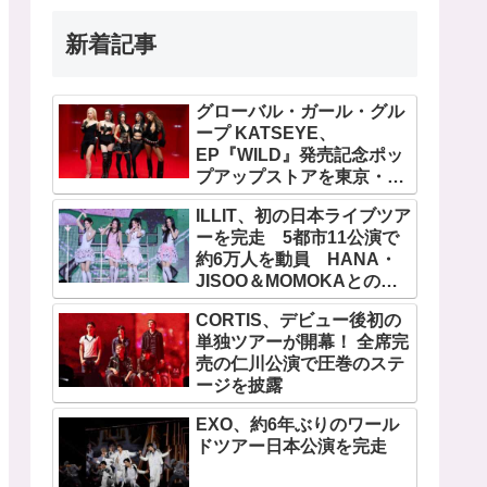
新着記事
グローバル・ガール・グル
ープ KATSEYE、
EP『WILD』発売記念ポッ
プアップストアを東京・原
宿で開催 限定グッズも登
ILLIT、初の日本ライブツア
場
ーを完走 5都市11公演で
約6万人を動員 HANA・
JISOO＆MOMOKAとのス
ペシャルコラボも実現
CORTIS、デビュー後初の
単独ツアーが開幕！ 全席完
売の仁川公演で圧巻のステ
ージを披露
EXO、約6年ぶりのワール
ドツアー日本公演を完走