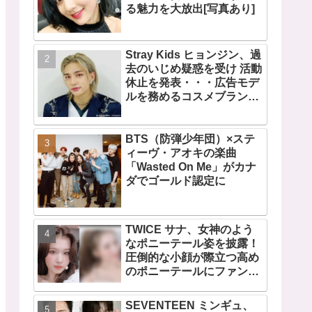
る魅力を大放出[写真あり]
Stray Kids ヒョンジン、過
去のいじめ疑惑を受け 活動
休止を発表・・・広告モデ
ルを務めるコスメブランド
CLIOも広告写真を取り下げ
BTS（防弾少年団）×ステ
ィーヴ・アオキの楽曲
「Wasted On Me」がカナ
ダでゴールド認定に
TWICE サナ、女神のよう
なポニーテール姿を披露！
圧倒的な小顔が際立つ高め
のポニーテールにファン歓
喜
SEVENTEEN ミンギュ、