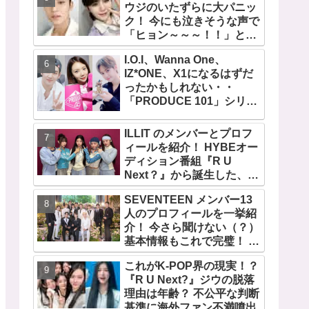
ウジのいたずらに大パニッ
ク！ 今にも泣きそうな声で
「ヒョン～～～！！」と呼
びかける… 恐怖のあまり子
I.O.I、Wanna One、
供のように駆け出す姿がか
IZ*ONE、X1になるはずだ
わいい
ったかもしれない・・
「PRODUCE 101」シリー
ズの不正投票操作で脱落さ
せられた練習生12人の氏名
ILLIT のメンバーとプロフ
が公表
ィールを紹介！ HYBEオー
ディション番組『R U
Next？』から誕生した、日
本人のイロハとモカを含む
SEVENTEEN メンバー13
5人組ガールズグループ！
人のプロフィールを一挙紹
デビュー曲「Magnetic」が
介！ 今さら聞けない（？）
いきなりの大ヒット
基本情報もこれで完璧！ 代
表曲から最新曲、爆笑コン
これがK-POP界の現実！？
テンツ『GOING
『R U Next?』ジウの脱落
SEVENTEEN』まで・・
理由は年齢？ 不公平な判断
VERY NICEな魅力が満載
基準に海外ファン不満噴出