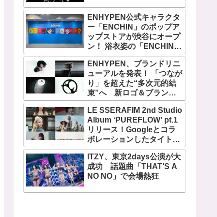
ENHYPEN公式キャラクタ
ー「ENCHIN」のポップア
ップストアが渋谷にオープ
ン！ 浴衣姿の「ENCHIN」
が登場
ENHYPEN、ブランドリニ
ューアルを発表！ 「つなが
り」を超えた“多次元的結
束”へ 新ロゴ＆ブランド
フィルム公開
LE SSERAFIM 2nd Studio
Album ‘PUREFLOW’ pt.1
リリース！Googleとコラ
ボレーションしたタイトル
曲「BOOMPALA」MVも公
ITZY、東京2days公演が大
開
成功 話題曲「THAT’S A
NO NO」で会場熱狂