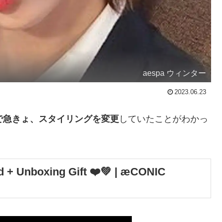
aespa ウィンター
2023.06.23
で急きょ、スタイリングを変更
していたことがわかっ
+ Unboxing Gift ❤️💚 | æCONIC