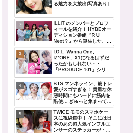
る魅力を大放出[写真あり]
ILLIT のメンバーとプロフ
ィールを紹介！ HYBEオー
ディション番組『R U
Next？』から誕生した、日
本人のイロハとモカを含む
I.O.I、Wanna One、
5人組ガールズグループ！
IZ*ONE、X1になるはずだ
デビュー曲「Magnetic」が
ったかもしれない・・
いきなりの大ヒット
「PRODUCE 101」シリー
ズの不正投票操作で脱落さ
せられた練習生12人の氏名
BTS マンネライン、筋トレ
が公表
愛がスゴすぎる！ 貴重な休
憩時間にもハードに筋肉を
酷使… ぎゅっと集まってお
互いの体に負荷をかけあう
TWICE モモのスマホケー
３人のトレーニング風景が
スに視線集中！ そこには日
かわいすぎるとファンくぎ
本のあの超人気インフルエ
づけ
ンサーのステッカーが・・