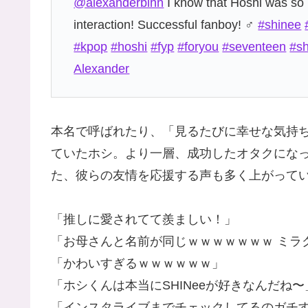
@alexanderbihn
I know that Hoshi was so 
interaction! Successful fanboy! ‍♂️
#shinee
#kpop
#hoshi
#fyp
#foryou
#seventeen
#s
Alexander
本名で呼ばれたり、「見るたびに幸せな気持
ていたホシ。より一層、成功したオタクにな
た、彼らの友情を応援する声も多く上がって
「推しに愛されてて羨ましい！」
「お母さんと名前が同じｗｗｗｗｗｗｗ ミラ
「かわいすぎるｗｗｗｗｗｗ」
「ホシくんは本当にSHINeeが好きなんだね〜
「インスタライブまでチェックしてるのガチ