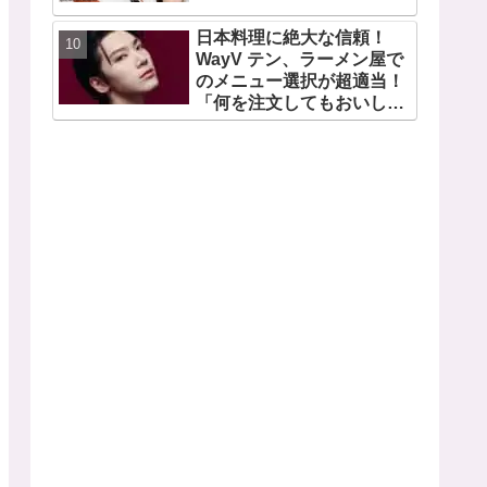
日本料理に絶大な信頼！
WayV テン、ラーメン屋で
のメニュー選択が超適当！
「何を注文してもおいしい
から・・」日本の食べ物に
関する持論を明かす