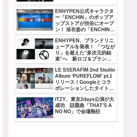
ENHYPEN公式キャラクタ
ー「ENCHIN」のポップア
ップストアが渋谷にオープ
ン！ 浴衣姿の「ENCHIN」
が登場
ENHYPEN、ブランドリニ
ューアルを発表！ 「つなが
り」を超えた“多次元的結
束”へ 新ロゴ＆ブランド
フィルム公開
LE SSERAFIM 2nd Studio
Album ‘PUREFLOW’ pt.1
リリース！Googleとコラ
ボレーションしたタイトル
曲「BOOMPALA」MVも公
ITZY、東京2days公演が大
開
成功 話題曲「THAT’S A
NO NO」で会場熱狂