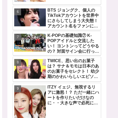
TWICEの大ファンを公言す
るその人物は大よろこび！
BTS ジョングク、個人の
まさに「成功したファン」
TikTokアカウントを世界中
だと話題沸騰
にさらしてしまう大失態！
アカウント名をファンにい
じられてタジタジに
K-POPの基礎知識⑦ K-
POPアイドルと交流した
い！ ヨントンってどうやる
の？ 対面サイン会に行って
みたい！ ショケ、お見送り
TWICE、思い出のお菓子
会、握手会・・・リリース
は？ サナ＆モモは日本のあ
イベントあれこれを紹介
のお菓子をセレクト！ 幼少
期のかわいらしいエピソー
ドも公開
ITZY イェジ、無視するリ
アに激怒！？ ただ一緒にハ
ートを作りたいだけなの
に・・大きな声で必死にア
ピールする姿がかわいすぎ
る[動画]