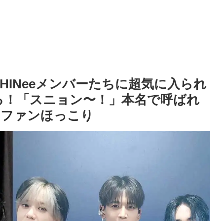
”のSHINeeメンバーたちに超気に入られ
る！「スニョン〜！」本名で呼ばれ
にファンほっこり