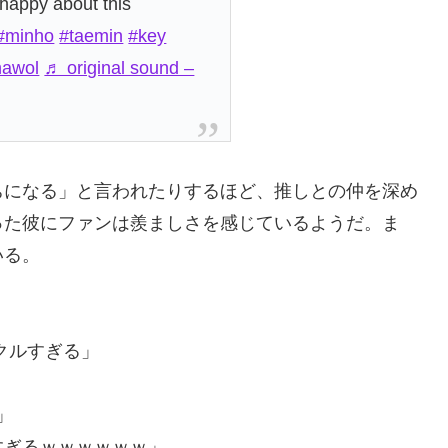
happy about this
#minho
#taemin
#key
hawol
♬ original sound –
ちになる」と言われたりするほど、推しとの仲を深め
った彼にファンは羨ましさを感じているようだ。ま
いる。
クルすぎる」
」
すぎるｗｗｗｗｗｗ」