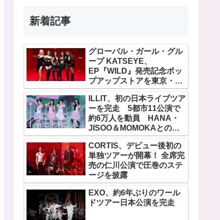
新着記事
グローバル・ガール・グル
ープ KATSEYE、
EP『WILD』発売記念ポッ
プアップストアを東京・原
宿で開催 限定グッズも登
ILLIT、初の日本ライブツア
場
ーを完走 5都市11公演で
約6万人を動員 HANA・
JISOO＆MOMOKAとのス
ペシャルコラボも実現
CORTIS、デビュー後初の
単独ツアーが開幕！ 全席完
売の仁川公演で圧巻のステ
ージを披露
EXO、約6年ぶりのワール
ドツアー日本公演を完走