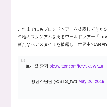
これまでにもブロンドヘアーを披露してきた
各地のスタジアムを周るワールドツアー
「Love
新たなヘアスタイルを披露し、世界中の
ARM
브라질 짱짱
pic.twitter.com/fCV3kCWrZu
— 방탄소년단 (@BTS_twt)
May 26, 2019