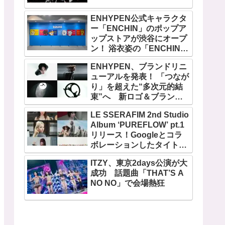
ENHYPEN公式キャラクタ
ー「ENCHIN」のポップア
ップストアが渋谷にオープ
ン！ 浴衣姿の「ENCHIN」
が登場
ENHYPEN、ブランドリニ
ューアルを発表！ 「つなが
り」を超えた“多次元的結
束”へ 新ロゴ＆ブランド
フィルム公開
LE SSERAFIM 2nd Studio
Album ‘PUREFLOW’ pt.1
リリース！Googleとコラ
ボレーションしたタイトル
曲「BOOMPALA」MVも公
ITZY、東京2days公演が大
開
成功 話題曲「THAT’S A
NO NO」で会場熱狂