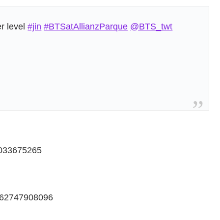
r level
#jin
#BTSatAllianzParque
@BTS_twt
92033675265
1562747908096