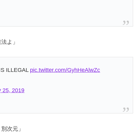
違法よ」
IS ILLEGAL
pic.twitter.com/GyhHeAlwZc
 25, 2019
、別次元」