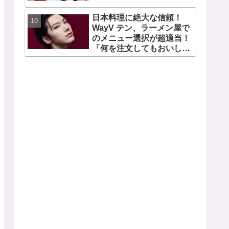
日本料理に絶大な信頼！
WayV テン、ラーメン屋で
のメニュー選択が超適当！
「何を注文してもおいしい
から・・」日本の食べ物に
関する持論を明かす