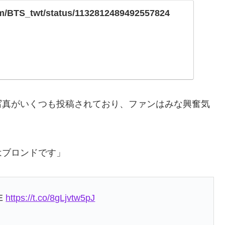
com/BTS_twt/status/1132812489492557824
写真がいくつも投稿されており、ファンはみな興奮気
はブロンドです」
DE
https://t.co/8gLjvtw5pJ