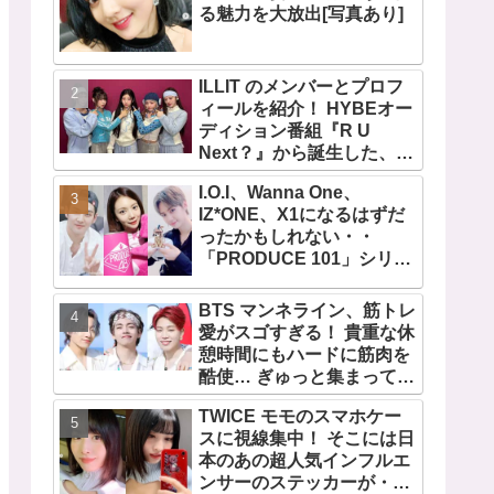
る魅力を大放出[写真あり]
ILLIT のメンバーとプロフ
ィールを紹介！ HYBEオー
ディション番組『R U
Next？』から誕生した、日
本人のイロハとモカを含む
I.O.I、Wanna One、
5人組ガールズグループ！
IZ*ONE、X1になるはずだ
デビュー曲「Magnetic」が
ったかもしれない・・
いきなりの大ヒット
「PRODUCE 101」シリー
ズの不正投票操作で脱落さ
せられた練習生12人の氏名
BTS マンネライン、筋トレ
が公表
愛がスゴすぎる！ 貴重な休
憩時間にもハードに筋肉を
酷使… ぎゅっと集まってお
互いの体に負荷をかけあう
TWICE モモのスマホケー
３人のトレーニング風景が
スに視線集中！ そこには日
かわいすぎるとファンくぎ
本のあの超人気インフルエ
づけ
ンサーのステッカーが・・