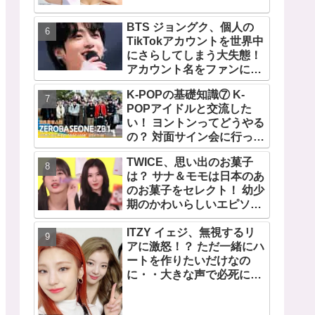
TWICEの大ファンを公言す
るその人物は大よろこび！
BTS ジョングク、個人の
まさに「成功したファン」
TikTokアカウントを世界中
だと話題沸騰
にさらしてしまう大失態！
アカウント名をファンにい
じられてタジタジに
K-POPの基礎知識⑦ K-
POPアイドルと交流した
い！ ヨントンってどうやる
の？ 対面サイン会に行って
みたい！ ショケ、お見送り
TWICE、思い出のお菓子
会、握手会・・・リリース
は？ サナ＆モモは日本のあ
イベントあれこれを紹介
のお菓子をセレクト！ 幼少
期のかわいらしいエピソー
ドも公開
ITZY イェジ、無視するリ
アに激怒！？ ただ一緒にハ
ートを作りたいだけなの
に・・大きな声で必死にア
ピールする姿がかわいすぎ
る[動画]