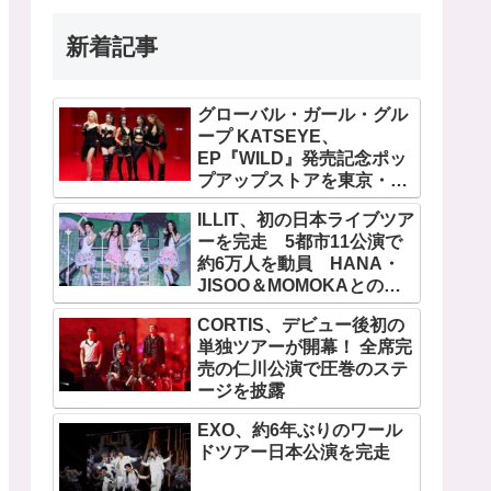
新着記事
グローバル・ガール・グル
ープ KATSEYE、
EP『WILD』発売記念ポッ
プアップストアを東京・原
宿で開催 限定グッズも登
ILLIT、初の日本ライブツア
場
ーを完走 5都市11公演で
約6万人を動員 HANA・
JISOO＆MOMOKAとのス
ペシャルコラボも実現
CORTIS、デビュー後初の
単独ツアーが開幕！ 全席完
売の仁川公演で圧巻のステ
ージを披露
EXO、約6年ぶりのワール
ドツアー日本公演を完走