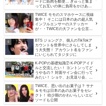
ードに筋肉を酷使… ぎゅっと集ま
ってお互いの体に負荷をかけあう
３人のトレーニング風景がかわい
TWICE モモのスマホケースに視線
すぎるとファンくぎづけ
集中！ そこには日本のあの超人気
インフルエンサーのステッカー
が・・TWICEの大ファンを公言す
るその人物は大よろこび！ まさに
「成功したファン」だと話題沸騰
BTS ジョングク、個人のTikTokア
カウントを世界中にさらしてしま
う大失態！ アカウント名をファン
にいじられてタジタジに
K-POPの基礎知識⑦ K-POPアイド
ルと交流したい！ ヨントンってど
うやるの？ 対面サイン会に行って
みたい！ ショケ、お見送り会、握
手会・・・リリースイベントあれ
TWICE、思い出のお菓子は？ サナ
これを紹介
＆モモは日本のあのお菓子をセレ
クト！ 幼少期のかわいらしいエピ
ソードも公開