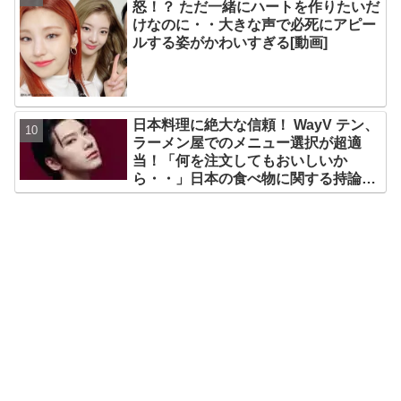
怒！？ ただ一緒にハートを作りたいだ
けなのに・・大きな声で必死にアピー
ルする姿がかわいすぎる[動画]
日本料理に絶大な信頼！ WayV テン、
ラーメン屋でのメニュー選択が超適
当！「何を注文してもおいしいか
ら・・」日本の食べ物に関する持論を
明かす