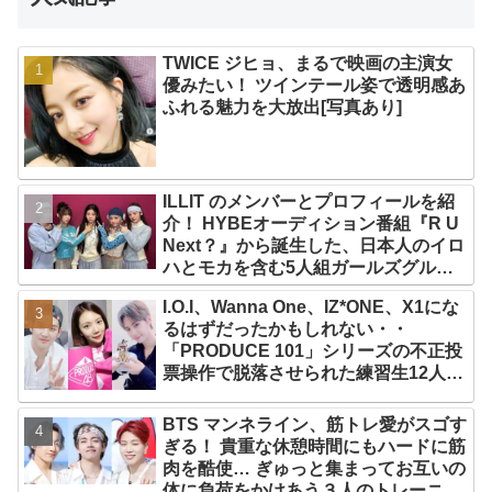
TWICE ジヒョ、まるで映画の主演女
優みたい！ ツインテール姿で透明感あ
ふれる魅力を大放出[写真あり]
ILLIT のメンバーとプロフィールを紹
介！ HYBEオーディション番組『R U
Next？』から誕生した、日本人のイロ
ハとモカを含む5人組ガールズグルー
プ！ デビュー曲「Magnetic」がいき
I.O.I、Wanna One、IZ*ONE、X1にな
なりの大ヒット
るはずだったかもしれない・・
「PRODUCE 101」シリーズの不正投
票操作で脱落させられた練習生12人の
氏名が公表
BTS マンネライン、筋トレ愛がスゴす
ぎる！ 貴重な休憩時間にもハードに筋
肉を酷使… ぎゅっと集まってお互いの
体に負荷をかけあう３人のトレーニン