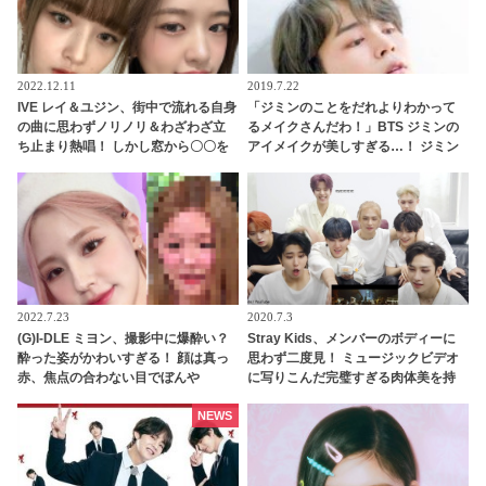
2022.12.11
2019.7.22
IVE レイ＆ユジン、街中で流れる自身
「ジミンのことをだれよりわかって
の曲に思わずノリノリ＆わざわざ立
るメイクさんだわ！」BTS ジミンの
ち止まり熱唱！ しかし窓から〇〇を
アイメイクが美しすぎる…！ ジミン
感じて…？ ２人が取ったかわいらし
の魅力を完璧に引き出すメイクテク
い反応にほっこり
ニックに脱帽…その妖艶さの秘訣が
明らかに
2022.7.23
2020.7.3
(G)I-DLE ミヨン、撮影中に爆酔い？
Stray Kids、メンバーのボディーに
酔った姿がかわいすぎる！ 顔は真っ
思わず二度見！ ミュージックビデオ
赤、焦点の合わない目でぼんや
に写りこんだ完璧すぎる肉体美を持
り・・ 無防備な姿にメロメロ
つメンバーとは一体？
NEWS