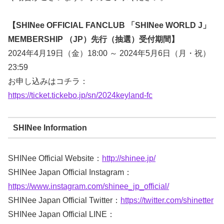
【SHINee OFFICIAL FANCLUB 「SHINee WORLD J」
MEMBERSHIP （JP）先行（抽選）受付期間】
2024年4月19日（金）18:00 ～ 2024年5月6日（月・祝）
23:59
お申し込みはコチラ：
https://ticket.tickebo.jp/sn/2024keyland-fc
SHINee Information
SHINee Official Website：
http://shinee.jp/
SHINee Japan Official Instagram：
https://www.instagram.com/shinee_jp_official/
SHINee Japan Official Twitter：
https://twitter.com/shinetter
SHINee Japan Official LINE：