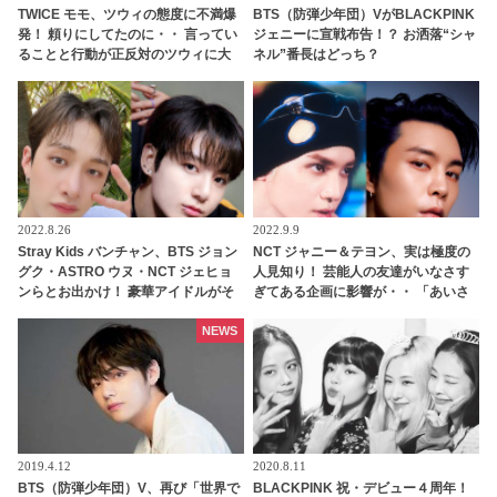
TWICE モモ、ツウィの態度に不満爆
BTS（防弾少年団）VがBLACKPINK
発！ 頼りにしてたのに・・ 言ってい
ジェニーに宣戦布告！？ お洒落“シャ
ることと行動が正反対のツウィに大
ネル”番長はどっち？
爆笑
2022.8.26
2022.9.9
Stray Kids バンチャン、BTS ジョン
NCT ジャニー＆テヨン、実は極度の
グク・ASTRO ウヌ・NCT ジェヒョ
人見知り！ 芸能人の友達がいなさす
ンらとお出かけ！ 豪華アイドルがそ
ぎてある企画に影響が・・ 「あいさ
ろう同い年グループ“97ズ”に仲間入
つすら心臓が張り裂けそう」 想像以
り・・ ジョングクの英語力アップに
上に低い社会性にびっくり
NEWS
も納得
2019.4.12
2020.8.11
BTS（防弾少年団）V、再び「世界で
BLACKPINK 祝・デビュー４周年！