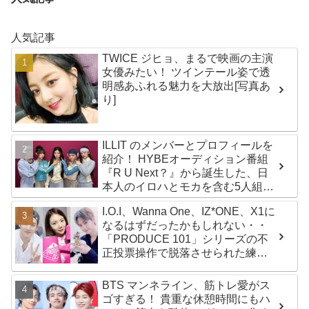
人気記事
TWICE ジヒョ、まるで映画の主演
女優みたい！ ツインテール姿で透
明感あふれる魅力を大放出[写真あ
り]
ILLIT のメンバーとプロフィールを
紹介！ HYBEオーディション番組
『R U Next？』から誕生した、日
本人のイロハとモカを含む5人組ガ
ールズグループ！ デビュー曲
I.O.I、Wanna One、IZ*ONE、X1に
「Magnetic」がいきなりの大ヒッ
なるはずだったかもしれない・・
ト
「PRODUCE 101」シリーズの不
正投票操作で脱落させられた練習
生12人の氏名が公表
BTS マンネライン、筋トレ愛がス
ゴすぎる！ 貴重な休憩時間にもハ