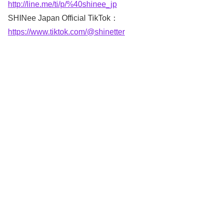
http://line.me/ti/p/%40shinee_jp
SHINee Japan Official TikTok：
https://www.tiktok.com/@shinetter