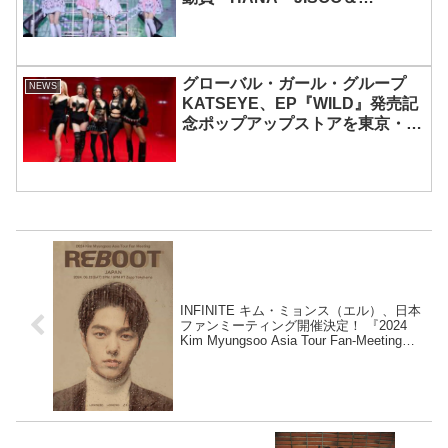
MOMOKAとのスペシャルコラボ
も実現
グローバル・ガール・グループ
NEWS
KATSEYE、EP『WILD』発売記
念ポップアップストアを東京・原
宿で開催 限定グッズも登場
INFINITE キム・ミョンス（エル）、日本
ファンミーティング開催決定！ 『2024
Kim Myungsoo Asia Tour Fan-Meeting
‘Reboot’ in YOKOHAMA』来日公演！ ６
月22日（土）KT Zepp Yokohamaにて