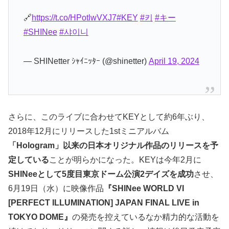
🔗
https://t.co/HPotlwVXJ7
#KEY
#키
#キー
#SHINee
#샤이니
— SHINetter ｼｬｲﾆｯﾀｰ (@shinetter)
April 19, 2024
さらに、このライブに合わせてKEYとして約6年ぶり、
2018年12月にリリースした1stミニアルバム
「Hologram」以来の日本オリジナル作品のリリースを予
定している
ことが明らかになった。KEYは今年2月に
SHINeeとして5度目東京ドーム公演2デイズを成功
させ、
6月19日（水）に映像作品
『SHINee WORLD VI
[PERFECT ILLUMINATION] JAPAN FINAL LIVE in
TOKYO DOME』
の発売を控えているなか精力的な活動を