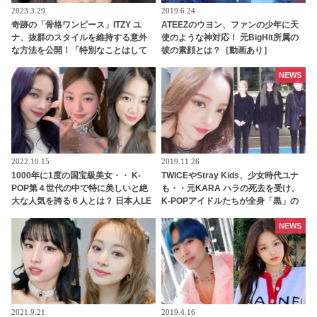
2023.3.29
2019.6.24
奇跡の「骨格ワンピース」ITZY ユ
ATEEZのウヨン、ファンの少年に天
ナ、抜群のスタイルを維持する意外
使のような神対応！ 元BigHit所属の
な方法を公開！「特別なことはして
彼の素顔とは？［動画あり］
いません」なんと運動もサボり気
味？
NEWS
2022.10.15
2019.11.26
1000年に1度の国宝級美女・・ K-
TWICEやStray Kids、少女時代ユナ
POP第４世代の中で特に美しいと絶
も・・元KARA ハラの死去を受け、
大な人気を誇る６人とは？ 日本人LE
K-POPアイドルたちが全身「黒」の
SSERAFIMのカズハも
衣装で登場
NEWS
2021.9.21
2019.4.16