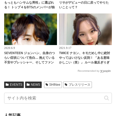
もっともハンサムな男性」に選ばれ
リサがデビューの日に戻ってやりた
る！ トップ４をBTSのメンバーが独
いことって？
占
2020.6.9
2021.9.17
SEVENTEEN ジョンハン、自身のつ
TWICE ナヨン、キモだめし中に絶対
らい症状について告白… 抱えている
やってはいけない反則！ 「ある意味
不安やプレッシャー、そしてファン
かしこい（笑）」 ルール違反ぎりぎ
やメンバーへの本音まで… ジョンハ
りの、とんでもない行為に大爆笑
Recommended by
ンが語った素直な思いにファン涙
EVENTS
NEWS
SHINee
プレスリリース
人気記事