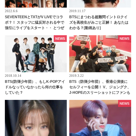
2022.6.6
2019.11.17
SEVENTEENとTXTがV LIVEでコラ
BTSにまつわる超難問イントロクイ
ボ？！ スタッフに猛反対される中で
ズを高校生がみごと正解！ あなたは
強引にライブをスタート・・ とつぜ
わかる？[動画あり]
んの「コラボ」発言に両アーティス
トのファンが大興奮
NEWS
NEWS
2018.10.14
2019.3.22
BTS(防弾少年団）、もしK-POPアイ
BTS（防弾少年団）、香港公演後に
ドルなっていなかったら何の仕事を
セルフィーを公開！ V、ジョングク、
していた？
J-HOPEのスリーショットにファンも
メロメロ
NEWS