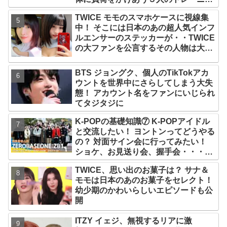
グ風景がかわいすぎるとファンくぎづ
TWICE モモのスマホケースに視線集
け
中！ そこには日本のあの超人気インフ
ルエンサーのステッカーが・・TWICE
の大ファンを公言するその人物は大よ
ろこび！ まさに「成功したファン」だ
と話題沸騰
BTS ジョングク、個人のTikTokアカ
ウントを世界中にさらしてしまう大失
態！ アカウント名をファンにいじられ
てタジタジに
K-POPの基礎知識⑦ K-POPアイドル
と交流したい！ ヨントンってどうやる
の？ 対面サイン会に行ってみたい！
ショケ、お見送り会、握手会・・・リ
リースイベントあれこれを紹介
TWICE、思い出のお菓子は？ サナ＆
モモは日本のあのお菓子をセレクト！
幼少期のかわいらしいエピソードも公
開
ITZY イェジ、無視するリアに激