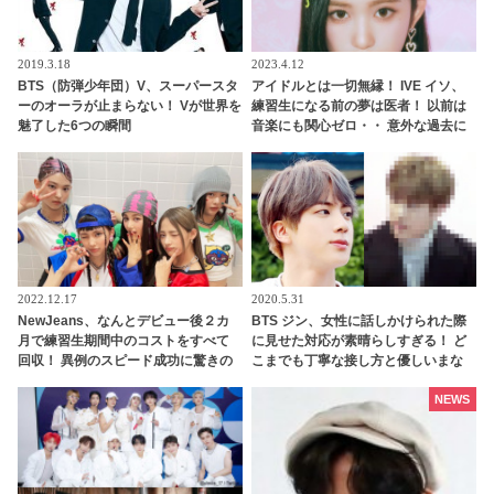
2019.3.18
2023.4.12
BTS（防弾少年団）V、スーパースタ
アイドルとは一切無縁！ IVE イソ、
ーのオーラが止まらない！ Vが世界を
練習生になる前の夢は医者！ 以前は
魅了した6つの瞬間
音楽にも関心ゼロ・・ 意外な過去に
ビックリ
2022.12.17
2020.5.31
NewJeans、なんとデビュー後２カ
BTS ジン、女性に話しかけられた際
月で練習生期間中のコストをすべて
に見せた対応が素晴らしすぎる！ ど
回収！ 異例のスピード成功に驚きの
こまでも丁寧な接し方と優しいまな
声・・ 早くも給料をゲットしたメン
ざしはまるで王子様のよう… ジンの
バーたちのお金の使い道は・・？
美しい人柄があらわれているとファ
NEWS
ン感動