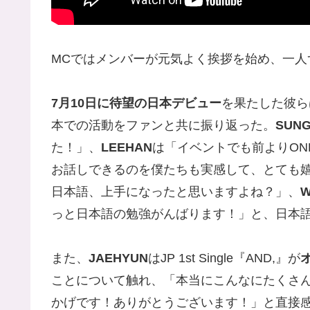
MCではメンバーが元気よく挨拶を始め、一人
7月10日に待望の日本デビュー
を果たした彼ら
本での活動をファンと共に振り返った。
SUN
た！」、
LEEHAN
は「イベントでも前よりONE
お話しできるのを僕たちも実感して、とても
日本語、上手になったと思いますよね？」、
W
っと日本語の勉強がんばります！」と、日本
また、
JAEHYUN
はJP 1st Single『AND,』が
ことについて触れ、「本当にこんなにたくさん
かげです！ありがとうございます！」と直接