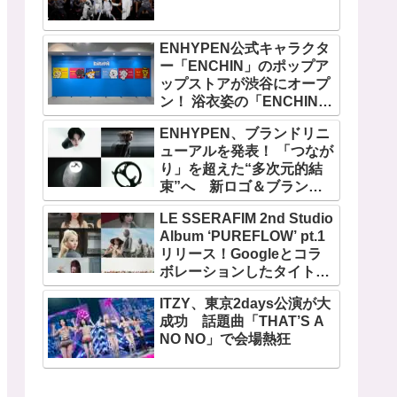
ENHYPEN公式キャラクタ
ー「ENCHIN」のポップア
ップストアが渋谷にオープ
ン！ 浴衣姿の「ENCHIN」
が登場
ENHYPEN、ブランドリニ
ューアルを発表！ 「つなが
り」を超えた“多次元的結
束”へ 新ロゴ＆ブランド
フィルム公開
LE SSERAFIM 2nd Studio
Album ‘PUREFLOW’ pt.1
リリース！Googleとコラ
ボレーションしたタイトル
曲「BOOMPALA」MVも公
ITZY、東京2days公演が大
開
成功 話題曲「THAT’S A
NO NO」で会場熱狂