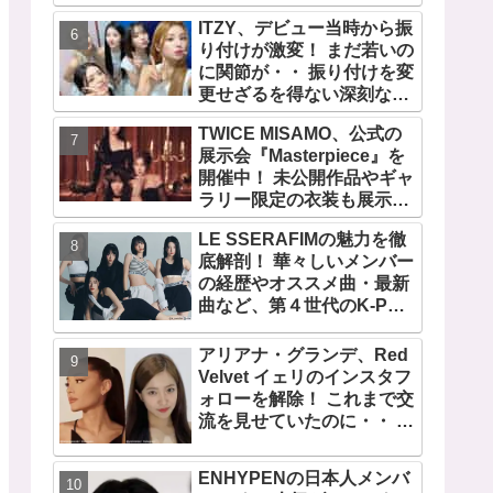
の快挙！ XGのグローバル
ITZY、デビュー当時から振
人気が止まらない…「コー
り付けが激変！ まだ若いの
チェラ2025」にも日本人唯
に関節が・・ 振り付けを変
一の出演
更せざるを得ない深刻な問
題とは
TWICE MISAMO、公式の
展示会『Masterpiece』を
開催中！ 未公開作品やギャ
ラリー限定の衣装も展示！
まさに最高傑作な世界に
LE SSERAFIMの魅力を徹
底解剖！ 華々しいメンバー
の経歴やオススメ曲・最新
曲など、第４世代のK-POP
ガールズグループをリード
する彼女たちのスゴさと
アリアナ・グランデ、Red
は？
Velvet イェリのインスタフ
ォローを解除！ これまで交
流を見せていたのに・・ 一
体なぜ！？ ファンがその理
由を推測
ENHYPENの日本人メンバ