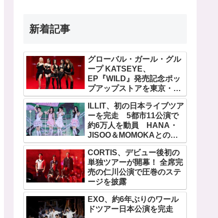
新着記事
グローバル・ガール・グル
ープ KATSEYE、
EP『WILD』発売記念ポッ
プアップストアを東京・原
宿で開催 限定グッズも登
ILLIT、初の日本ライブツア
場
ーを完走 5都市11公演で
約6万人を動員 HANA・
JISOO＆MOMOKAとのス
ペシャルコラボも実現
CORTIS、デビュー後初の
単独ツアーが開幕！ 全席完
売の仁川公演で圧巻のステ
ージを披露
EXO、約6年ぶりのワール
ドツアー日本公演を完走