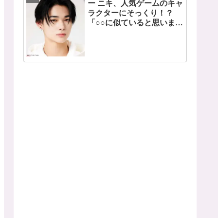
ー ニキ、人気ゲームのキャ
ラクターにそっくり！？
「○○に似ていると思いま
す」と正直な本音を自ら告
白・・ あまりにもそっくり
な見た目にファン大爆笑
「客観的な視点で自分を見
てるねｗｗ」