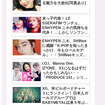
る魅力を大放出[写真あり]
末っ子代表！ LE
SSERAFIM ウンチェ、
ENHYPEN ニキの気持ちを
代弁！ …しかしソンフンは
全否定「うちの末っ子は違
ENHYPEN ニキ、SHINee
います」・・ かわいすぎる
に感謝「K-POPを知ったき
２人の会話に爆笑
っかけ、今もロールモデ
ル」・・ SHINeeキッズと
しての経験を経て６年ぶり
I.O.I、Wanna One、
に東京ドームに帰還した感
IZ*ONE、X1になるはずだ
想は？
ったかもしれない・・
「PRODUCE 101」シリー
ズの不正投票操作で脱落さ
せられた練習生12人の氏名
XG、米ビルボードチャー
が公表
トにランクイン！ 日本人ガ
ールズグループでは
BABYMETAL以来５年ぶり