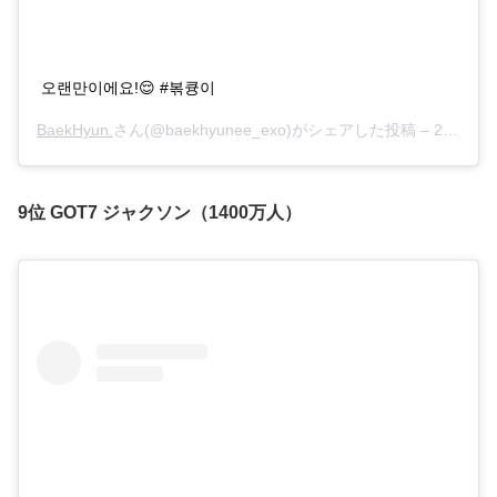
오랜만이에요!😌 #볶큥이
BaekHyun.
さん(@baekhyunee_exo)がシェアした投稿 –
2019年 2月月13日午前7時46分PST
9位 GOT7 ジャクソン（1400万人）