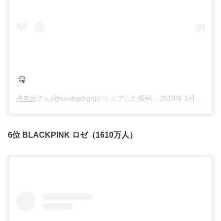
🤒
권지용
さん(@xxxibgdrgn)がシェアした投稿 –
2018年 1月月26日午前6時51分PST
6位 BLACKPINK ロゼ（1610万人）