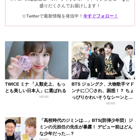
盛りだくさんでお届けします！
☆Twitterで最新情報を発信中！
今すぐフォロー！
TWICE ミナ 「人類史上、もっ
BTS ジョングク、大物歌手マド
とも美しい日本人」に選ばれる
ンナに〇〇され、困惑！？ ちょ
っぴりかわいそうなシーンと
NEWS
は・・［動画］
NEWS
「高校時代のジミンは…」BTS(防弾少年団）ジ
ミンの元担任の先生が暴露！ デビュー前はどん
な少年だった…？
NEWS