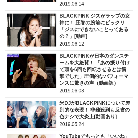
2019.06.14
BLACKPINK ジスがラップの女
神に！ 圧巻の腕前にビックリ
「ジスにできないことってある
の？」[動画]
2019.06.12
BLACKPINKが日本のダンスチ
ームを大絶賛！ 「あの振り付け
で頭を6回も回転させるとは衝
撃でした」圧倒的なパフォーマ
ンスに驚きの声（動画訳）
2019.06.08
米DJがBLACKPINKについて差
別的な表現！ 非難殺到も反省の
色ナシで大炎上[動画あり]
2019.05.24
YouTubeでもっとも「いいね」