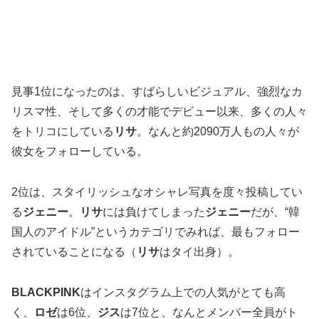
見事1位になったのは、すばらしいビジュアル、強烈なカ
リスマ性、そして多くの才能でデビュー以来、多くの人々
をトリコにしている
リサ
。なんと約2090万人もの人々が
彼女をフォローしている。
2位は、スタイリッシュなオシャレ写真を度々投稿してい
る
ジェニー
。
リサ
には負けてしまった
ジェニー
だが、“韓
国人のアイドル”というカテゴリでみれば、最もフォロー
されていることになる（
リサ
はタイ出身）。
BLACKPINK
はインスタグラム上での人気がとても高
く、
ロゼ
は6位、
ジス
は7位と、なんとメンバー全員がト