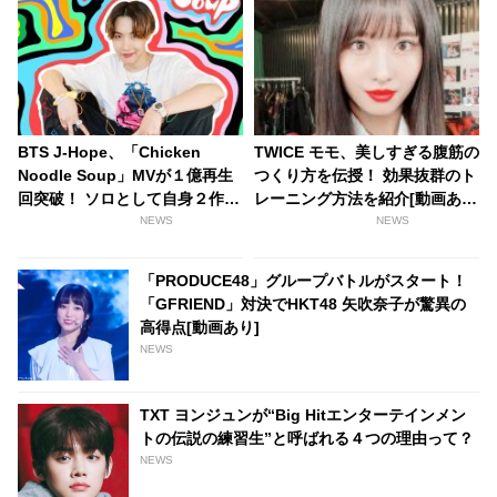
BTS J-Hope、「Chicken
TWICE モモ、美しすぎる腹筋の
Noodle Soup」MVが１億再生
つくり方を伝授！ 効果抜群のト
回突破！ ソロとして自身２作目
レーニング方法を紹介[動画あ
の快挙
り]
NEWS
NEWS
「PRODUCE48」グループバトルがスタート！
「GFRIEND」対決でHKT48 矢吹奈子が驚異の
高得点[動画あり]
NEWS
TXT ヨンジュンが“Big Hitエンターテインメン
トの伝説の練習生”と呼ばれる４つの理由って？
NEWS