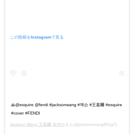
この投稿をInstagramで見る
🙏@esquire @fendi #jacksonwang #잭슨 #王嘉爾 #esquire
#cover #FENDI
Jackson Wang 王嘉爾 왕잭슨
さん(@jacksonwang852g7)がシェアした投稿 –