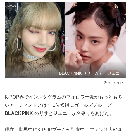
NEWS
BLACKPINK リサ（左）、ジェニー
2019.06.15
K-POP界でインスタグラムのフォロワー数がもっとも多
いアーティストとは？ 1位候補にガールズグループ
BLACKPINK
の
リサ
と
ジェニー
が名乗りをあげた。
現在、世界中にK-POPブームが到来中。ファンは大好き