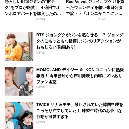
恐ろしいBTSジミンの“財テ
Red Velvet ジョイ、大ケガを負
ク”をプロが絶賛！ ４億円でオ
ったウェンディを想い来日公演
ンボロアパートを購入したのに
で涙・・「オンニがここにいな
はワケがあった！ 未来は『韓国
くて辛いです」
NEWS
NEWS
一のセレブタウン』の地主にな
るってホント？
BTS ジョングクがジンを黙らせる！？ ジョング
クのごもっともな指摘にジンのリアクションが
おもしろい[動画あり]
NEWS
MOMOLAND デイジー ＆ iKON ユニョンに熱愛
報道！ 両事務所から声明発表も内容にズレあり
ファン困惑
NEWS
TWICE サナ＆モモ、禁止されていた韓国料理を
こっそり注文していた！ 練習生時代のお茶目な
行動が可愛すぎる
NEWS