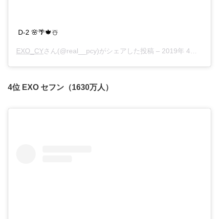
D-2 🌸🌴🍁☃️
EXO_CY
さん(@real__pcy)がシェアした投稿 –
2019年 4月月22日午前8時20分PDT
4位 EXO セフン（1630万人）