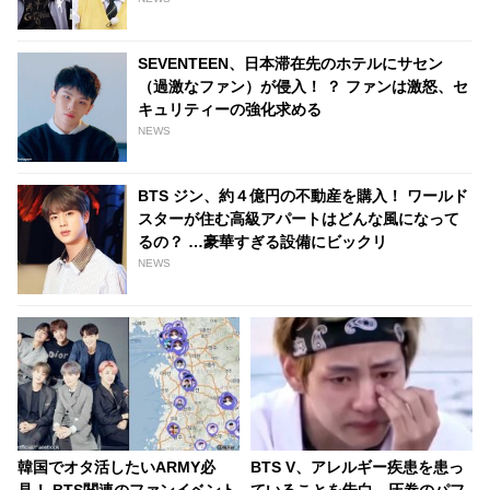
SEVENTEEN、日本滞在先のホテルにサセン
（過激なファン）が侵入！ ？ ファンは激怒、セ
キュリティーの強化求める
NEWS
BTS ジン、約４億円の不動産を購入！ ワールド
スターが住む高級アパートはどんな風になって
るの？ …豪華すぎる設備にビックリ
NEWS
韓国でオタ活したいARMY必
BTS V、アレルギー疾患を患っ
見！ BTS関連のファンイベント
ていることを告白…圧巻のパフ