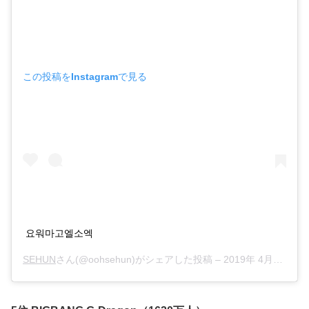
この投稿をInstagramで見る
요워마고엘소엑
SEHUN
さん(@oohsehun)がシェアした投稿 –
2019年 4月月8日午前5時41分PDT