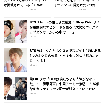
が掲載されている「ARMY
ォーマンスに隠されたVの苦悩
MAP」が登場
にファン衝撃
NEWS
NEWS
BTS J-Hopeの優しさに感激！ Stray Kids リノ
が感動的なエピソードを語る「大勢のバックア
ップダンサーがいる中で・・」
NEWS
BTS Vは、なんとホクロまでスゴイ！ “顔にある
4つのホクロの位置”すらキセキ的な「魅力ホク
ロ」とは？
NEWS
元EXOタオ「BTSは僕たちより人気がなかっ
た」・・衝撃発言に中国アーミー激怒！？ 些細
なキカッケでファン同士が対立・・いったい何
が
NEWS