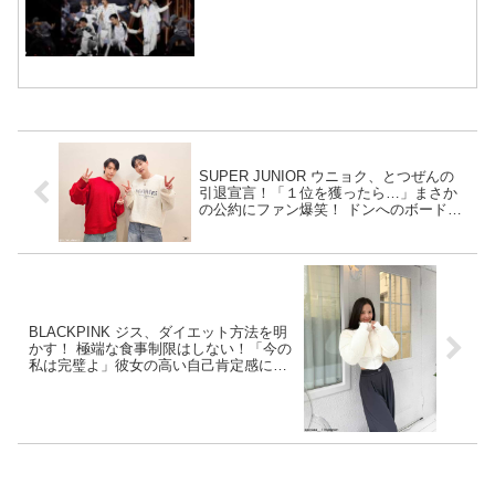
SUPER JUNIOR ウニョク、とつぜんの
引退宣言！「１位を獲ったら…」まさか
の公約にファン爆笑！ ドンへのボードに
も注目殺到！ 果たして『ミュージックバ
ンク』の結果は？
BLACKPINK ジス、ダイエット方法を明
かす！ 極端な食事制限はしない！「今の
私は完璧よ」彼女の高い自己肯定感に絶
賛の声続々