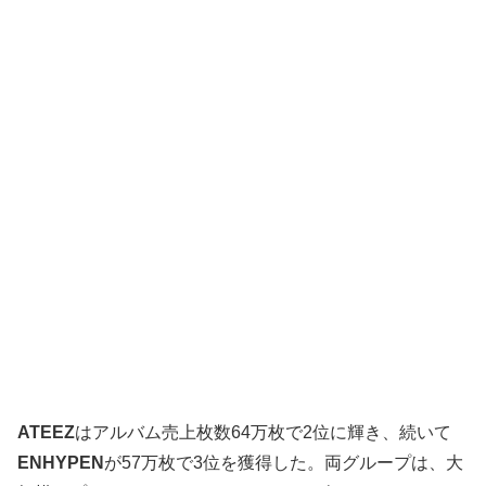
ATEEZ
はアルバム売上枚数64万枚で2位に輝き、続いて
ENHYPEN
が57万枚で3位を獲得した。両グループは、大