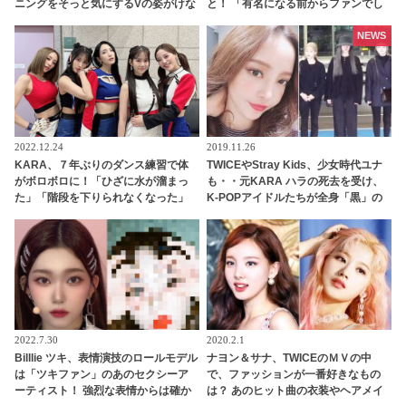
ニングをそっと気にするVの姿がけな
と！ 「有名になる前からファンでし
げすぎる… 以前にもVに起きていたそ
た」熱烈な愛にツキ大感激
のまさかの事態にファンの視線集中
NEWS
2022.12.24
2019.11.26
KARA、７年ぶりのダンス練習で体
TWICEやStray Kids、少女時代ユナ
がボロボロに！「ひざに水が溜まっ
も・・元KARA ハラの死去を受け、
た」「階段を下りられなくなった」
K-POPアイドルたちが全身「黒」の
あまりの体力のなさにニコル驚愕！
衣装で登場
振付を修正していたことを告白
2022.7.30
2020.2.1
Billlie ツキ、表情演技のロールモデル
ナヨン＆サナ、TWICEのＭＶの中
は「ツキファン」のあのセクシーア
で、ファッションが一番好きなもの
ーティスト！ 強烈な表情からは確か
は？ あのヒット曲の衣装やヘアメイ