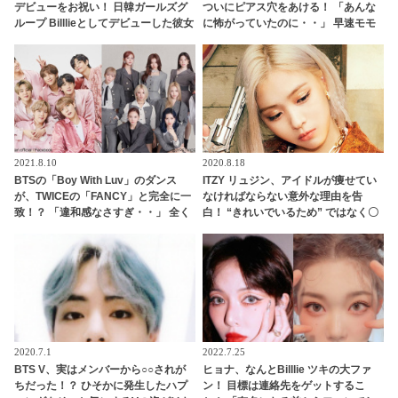
デビューをお祝い！ 日韓ガールズグ
ついにピアス穴をあける！ 「あんな
ループ Billlieとしてデビューした彼女
に怖がっていたのに・・」 早速モモ
をセンスあふれる投稿で祝福
のマネをするファン続出
2021.8.10
2020.8.18
BTSの「Boy With Luv」のダンス
ITZY リュジン、アイドルが痩せてい
が、TWICEの「FANCY」と完全に一
なければならない意外な理由を告
致！？ 「違和感なさすぎ・・」 全く
白！ “きれいでいるため” ではなく〇
違う雰囲気の２つの曲のコラボ
〇のためだった・・！？
（？）にファン感動
2020.7.1
2022.7.25
BTS V、実はメンバーから○○されが
ヒョナ、なんとBilllie ツキの大ファ
ちだった！？ ひそかに発生したハプ
ン！ 目標は連絡先をゲットするこ