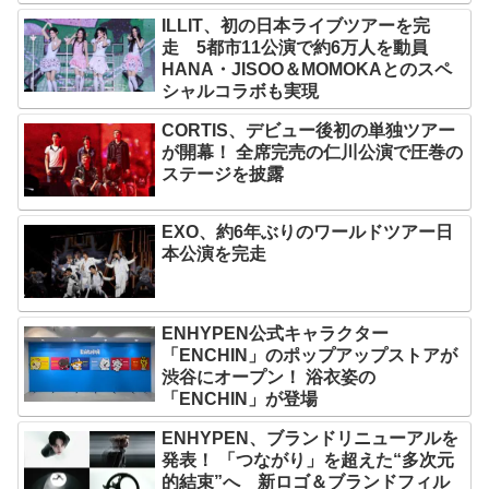
ILLIT、初の日本ライブツアーを完
走 5都市11公演で約6万人を動員
HANA・JISOO＆MOMOKAとのスペ
シャルコラボも実現
CORTIS、デビュー後初の単独ツアー
が開幕！ 全席完売の仁川公演で圧巻の
ステージを披露
EXO、約6年ぶりのワールドツアー日
本公演を完走
ENHYPEN公式キャラクター
「ENCHIN」のポップアップストアが
渋谷にオープン！ 浴衣姿の
「ENCHIN」が登場
ENHYPEN、ブランドリニューアルを
発表！ 「つながり」を超えた“多次元
的結束”へ 新ロゴ＆ブランドフィル