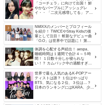
「コーチェラ」に向けて出国！ 鮮
やかなパープルにアッシュグレ
イ・・ 「二次元感増してる」 アバ
ターと完全一致のその姿に悶絶
NMIXXのメンバーとプロフィール
を紹介！ TWICEやStray Kidsの後
輩として注目！ 斬新なデビュー曲
「O.O」は世界中で話題に！ 第４
世代を代表する美女ソリュンをは
体調を心配する声続出！ aespa、
じめ、全員ビジュアルメンバーと
睡眠時間は１週間で合計４～５時
いわれるその魅力をチェック
間！ １日数十分しか寝られな
い！？ カムバック中の過酷すぎる
スケジュールに衝撃
世界で最も人気のあるK-POPアー
ティストは誰？ １位はやっぱり
BTS、気になる２位、３位は…？
日本のランキングにはKARA、少女
時代もランクイン！ 各国の個性あ
ふれるデータに注目殺到