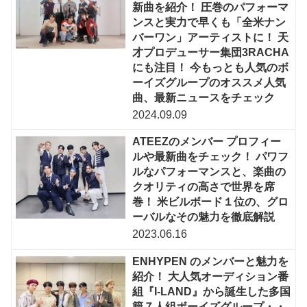
新曲を紹介！ 圧巻のパフォーマ
ンスと実力で早くも「全米ナン
バーワン」アーティストに！ 天
才プロデューサー集団3RACHA
にも注目！ 今もっとも人気のボ
ーイズグループのオススメ人気
曲、最新ニュースをチェック
2024.09.09
ATEEZのメンバー プロフィー
ルや最新曲をチェック！ パワフ
ルなパフォーマンスと、楽曲の
クオリティの高さで世界を席
巻！ 米ビルボード１位の、グロ
ーバルなその魅力を徹底解説
2023.06.16
ENHYPEN のメンバーと魅力を
紹介！ 大人気オーディション番
組『I-LAND』から誕生した多国
籍７人組ボーイズグループ・・