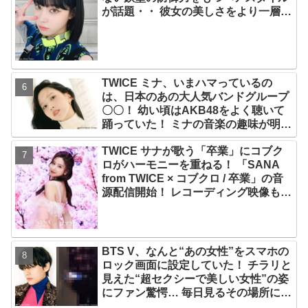
が話題・・ 彼女の美しさをより一層引
き立たせる最強の前髪に視線集中
TWICE ミナ、いまハマっているの
は、日本のあの大人気バンドグループ
〇〇！ 幼い頃はAKB48をよく聴いて
踊っていた！ ミナの音楽の趣味が明ら
かに
TWICE サナが歌う「卒業」にコブク
ロがハーモニーを重ねる！ 「SANA
from TWICE × コブクロ / 卒業」の音
源配信開始！ レコーディング映像も公
開
BTS V、なんと“あの女性”をスマホの
ロック画面に設定していた！ チラリと
見えた“超セクシーで美しい女性”の姿
にファン驚愕… 毎日見るその場所にV
が選んだ女性の正体がまさにピッタリ