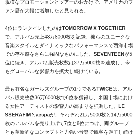
規模なプロモーションとツアーのおかげで、アメリカのフ
ァン層が大幅に増加したと見られる。
4位にランクインしたのは
TOMORROW X TOGETHER
で、アルバム売上48万8000枚を記録。彼らのユニークな
音楽スタイルとダイナミックなパフォーマンスで西洋市場
での存在感をさらに強固なものにした。
SEVENTEEN
が5
位に続き、アルバム販売枚数は37万5000枚を達成し、今
もグローバルな影響力を拡大し続けている。
最も有名なガールズグループの1つである
TWICE
は、アル
バム販売枚数36万6000枚で6位を獲得し、米国市場におけ
る女性アーティストの影響力の高まりを強調した。
LE
SSERAFIM
と
aespa
が、それぞれ21万5000枚と14万5000
枚のアルバムを売り上げて7位と8位につけ、両グループ
とも革新的なコンセプトと力強い音楽で観客を魅了し続け