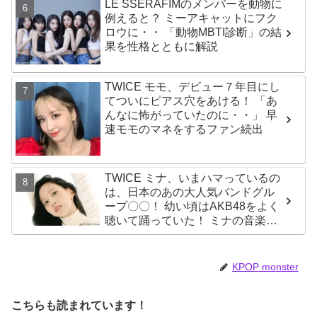
LE SSERAFIMのメンバーを動物に
例えると？ ミーアキャットにフク
ロウに・・ 「動物MBTI診断」の結
果を性格とともに解説
TWICE モモ、デビュー７年目にし
てついにピアス穴をあける！ 「あ
んなに怖がっていたのに・・」 早
速モモのマネをするファン続出
TWICE ミナ、いまハマっているの
は、日本のあの大人気バンドグル
ープ〇〇！ 幼い頃はAKB48をよく
聴いて踊っていた！ ミナの音楽の
趣味が明らかに
KPOP monster
こちらも読まれています！