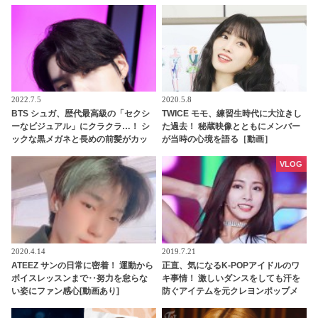
に似たものを感じるかも・・ 相思相
クのお気に入りポイントを告白
愛だった２人に感激
2022.7.5
2020.5.8
BTS シュガ、歴代最高級の「セクシ
TWICE モモ、練習生時代に大泣きし
ーなビジュアル」にクラクラ…！ シ
た過去！ 秘蔵映像とともにメンバー
ックな黒メガネと長めの前髪がカッ
が当時の心境を語る［動画］
コよすぎる・・ 大人の余裕あふれる
美貌にくぎづけ「色気ヤバい」
VLOG
2020.4.14
2019.7.21
ATEEZ サンの日常に密着！ 運動から
正直、気になるK-POPアイドルのワ
ボイスレッスンまで‥努力を怠らな
キ事情！ 激しいダンスをしても汗を
い姿にファン感心[動画あり]
防ぐアイテムを元クレヨンポップメ
ンバーが語る