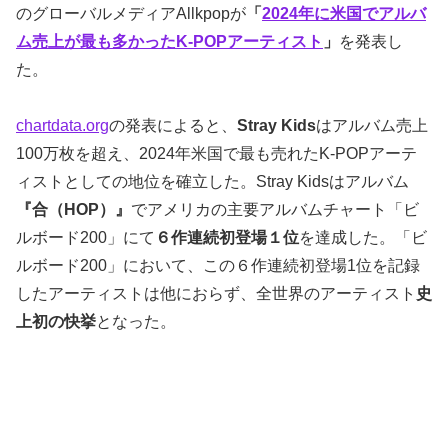
のグローバルメディアAllkpopが
「
2024年に米国でアルバ
ム売上が最も多かったK-POPアーティスト
」
を発表し
た。
chartdata.org
の発表によると、
Stray Kids
はアルバム売上
100万枚を超え、2024年米国で最も売れたK-POPアーテ
ィストとしての地位を確立した。Stray Kidsはアルバム
『合（HOP）』
でアメリカの主要アルバムチャート「ビ
ルボード200」にて
６作連続初登場１位
を達成した。「ビ
ルボード200」において、この６作連続初登場1位を記録
したアーティストは他におらず、全世界のアーティスト
史
上初の快挙
となった。