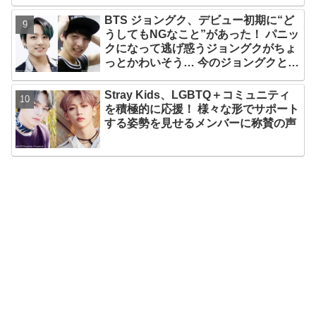
だと納得＆感動
BTS ジョングク、デビュー初期に“ど
うしてもNGなこと”があった！ パニッ
クになって逃げ惑うジョングクがちょ
っとかわいそう… 今のジョングクと比
べたあどけない姿が愛らしすぎるとフ
ァンメロメロ
Stray Kids、LGBTQ＋コミュニティ
を積極的に応援！ 様々な形でサポート
する姿勢を見せるメンバーに称賛の声