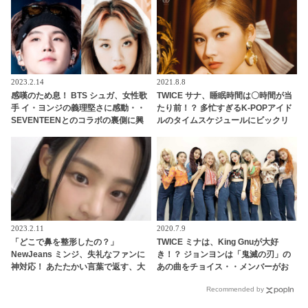
2023.2.14
2021.8.8
感嘆のため息！ BTS シュガ、女性歌
TWICE サナ、睡眠時間は〇時間が当
手 イ・ヨンジの義理堅さに感動・・
たり前！？ 多忙すぎるK-POPアイド
SEVENTEENとのコラボの裏側に興
ルのタイムスケジュールにビックリ
味津々
2023.2.11
2020.7.9
「どこで鼻を整形したの？」
TWICE ミナは、King Gnuが大好
NewJeans ミンジ、失礼なファンに
き！？ ジョンヨンは「鬼滅の刃」の
神対応！ あたたかい言葉で返す、大
あの曲をチョイス・・メンバーがお
人な姿勢に称賛の声
すすめの曲をシェア
Recommended by