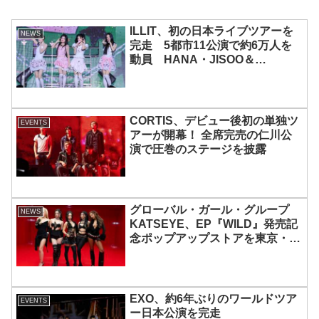
ILLIT、初の日本ライブツアーを
NEWS
完走 5都市11公演で約6万人を
動員 HANA・JISOO＆
MOMOKAとのスペシャルコラボ
も実現
CORTIS、デビュー後初の単独ツ
EVENTS
アーが開幕！ 全席完売の仁川公
演で圧巻のステージを披露
グローバル・ガール・グループ
NEWS
KATSEYE、EP『WILD』発売記
念ポップアップストアを東京・原
宿で開催 限定グッズも登場
EXO、約6年ぶりのワールドツア
EVENTS
ー日本公演を完走