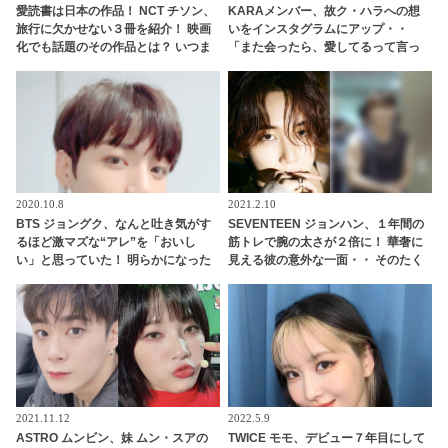
愛読書は日本の作品！ NCT チソン、
KARAメンバー、故ク・ハラへの想
旅行に欠かせない３冊を紹介！ 映画
いをインスタグラムにアップ・・
化でも話題のその作品とは？ いつま
「また会ったら、愛してるって言っ
でもプレゼントを大切にする姿にも
てあげるね」
感嘆
2020.10.8
2021.2.10
BTS ジョングク、なんと吐き気がす
SEVENTEEN ジョンハン、１年間の
るほど激マズな“アレ”を「おいし
筋トレで腕の太さが２倍に！ 華奢に
い」と思っていた！ 明らかになった
見える彼の意外な一面・・ そのたく
当時のエピソード＆ジョングクの味
ましい筋肉にファン大興奮
覚にびっくり… メンバーのだれもが
酷評したその食べ物の正体とは
2021.11.12
2022.5.9
ASTRO ムンビン、妹 ムン・スアの
TWICE モモ、デビュー７年目にして