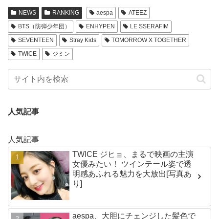
NEWS
RANKING
aespa
ATEEZ
BTS（防弾少年団）
ENHYPEN
LE SSERAFIM
SEVENTEEN
Stray Kids
TOMORROW X TOGETHER
TWICE
ジミン
人気記事
人気記事
TWICE ジヒョ、まるで映画の主演
女優みたい！ ツインテール姿で透
明感あふれる魅力を大放出[写真あ
り]
aespa、大胆にチェンジした髪色で