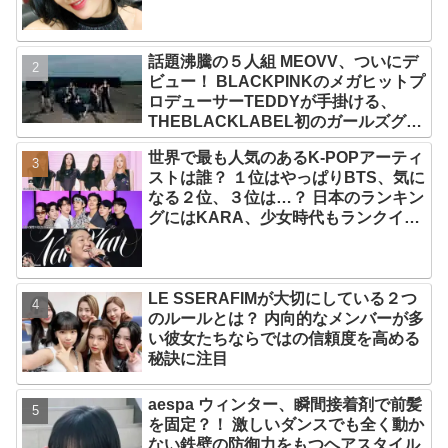
話題沸騰の５人組 MEOVV、ついにデ
ビュー！ BLACKPINKのメガヒットプ
ロデューサーTEDDYが手掛ける、
THEBLACKLABEL初のガールズグル
ープ！ デビューシングル「MEOW」
世界で最も人気のあるK-POPアーティ
をリリース
ストは誰？ １位はやっぱりBTS、気に
なる２位、３位は…？ 日本のランキン
グにはKARA、少女時代もランクイ
ン！ 各国の個性あふれるデータに注目
殺到
LE SSERAFIMが大切にしている２つ
のルールとは？ 内向的なメンバーが多
い彼女たちならではの信頼度を高める
秘訣に注目
aespa ウィンター、瞬間接着剤で前髪
を固定？！ 激しいダンスでも全く動か
ない鉄壁の防御力をもつヘアスタイル