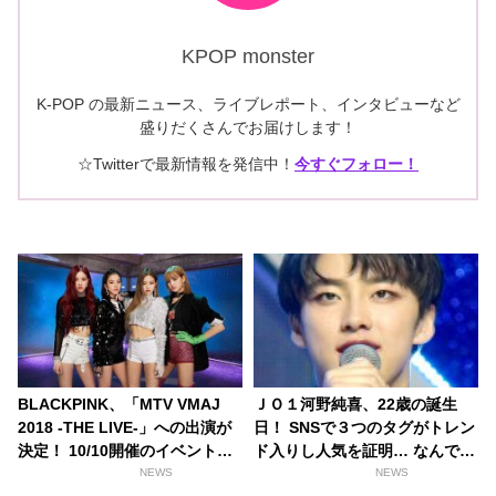
KPOP monster
K-POP の最新ニュース、ライブレポート、インタビューなど
盛りだくさんでお届けします！
☆Twitterで最新情報を発信中！
今すぐフォロー！
BLACKPINK、「MTV VMAJ
ＪＯ１河野純喜、22歳の誕生
2018 -THE LIVE-」への出演が
日！ SNSで３つのタグがトレン
決定！ 10/10開催のイベントの
ド入りし人気を証明… なんでそ
観覧応募受付中
んなに人気なの？ 過去の動画か
NEWS
NEWS