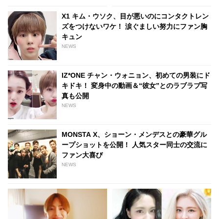
ら分かる純喜の魅力を紹介！
“顔良し歌良し性格良し”の完璧
X1 キム・ウソク、目が悪いのにコンタクトレン
イケメン“純喜”に日本が夢中…
ズをつけないワケ！ 涙ぐましい努力にファン胸
キュン
NEWS
IZ*ONE チャン・ウォニョン、初めての男装にド
キドキ！ 変身中の動画＆“彼女”とのラブラブ写
真も公開
NEWS
MONSTA X、ショーン・メンデスとの豪華グル
ープショットを公開！ 人気スター同士の交流に
ファン大喜び
NEWS