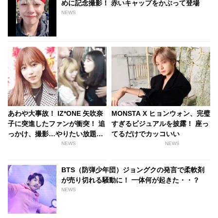
めに記念撮影！ 赤いキャップをかぶって登場
NEWS
あわや大事故！ IZ*ONE 矢吹奈
MONSTA X ヒョンウォン、完璧
子に突進したファンが衝突！ 追
すぎるビジュアルを披露！ 座っ
っかけ、撮影…やりたい放題、
てるだけでカッコいい
もはや無法地帯の空港にメンバ
NEWS
NEWS
ー、ファンは困惑［動画］
BTS（防弾少年団）ジョングクの発言で柔軟剤
が売り切れる騒動に！ 一体何が起きた・・？
NEWS