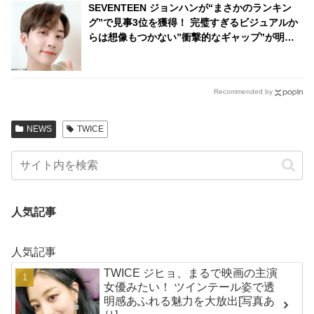
SEVENTEEN ジョンハンが“まさかのランキン
グ”で見事3位を獲得！ 完璧すぎるビジュアルか
らは想像もつかない”衝撃的なギャップ”が明ら
かに… 見る人を唖然とさせたジョンハンの意外
な一面にファン大爆笑
Recommended by
NEWS
TWICE
人気記事
人気記事
TWICE ジヒョ、まるで映画の主演
女優みたい！ ツインテール姿で透
明感あふれる魅力を大放出[写真あ