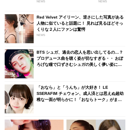
時代の映像が話題に！ 当時から
NEWS
NEWS
群を抜いたカリスマ性と才能を
見せつける姿に感動
Red Velvet アイリーン、逆さにした写真がある
人物に似ていると話題に！ 見れば見るほどそっ
くりな２人にファンは驚愕
NEWS
BTS シュガ、過去の恋人を思い出してるの…？
プロデュース曲を聴く姿が切なすぎる・・ おぼ
ろげな瞳で口ずさむシュガの美しく儚い姿にく
ぎづけ
「おなら」と「うんち」が大好き！ LE
SSERAFIM チェウォン、成人済とは思えぬ超幼
稚な一面が明らかに！「おならトーク」がまさ
かの大盛り上がり・・ 衝撃的なシーンに爆笑