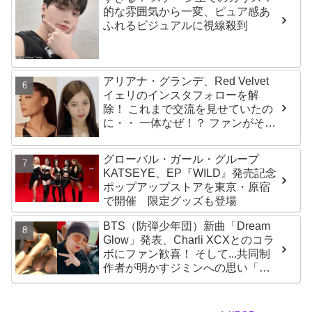
ト
的な雰囲気から一変、ピュア感あ
ふれるビジュアルに視線殺到
アリアナ・グランデ、Red Velvet
イェリのインスタフォローを解
除！ これまで交流を見せていたの
に・・ 一体なぜ！？ ファンがその
理由を推測
グローバル・ガール・グループ
KATSEYE、EP『WILD』発売記念
ポップアップストアを東京・原宿
で開催 限定グッズも登場
BTS（防弾少年団）新曲「Dream
Glow」発表、Charli XCXとのコラ
ボにファン歓喜！ そして...共同制
作者が明かすジミンへの思い「彼
の夢、そして彼の絶望から生まれ
た歌」