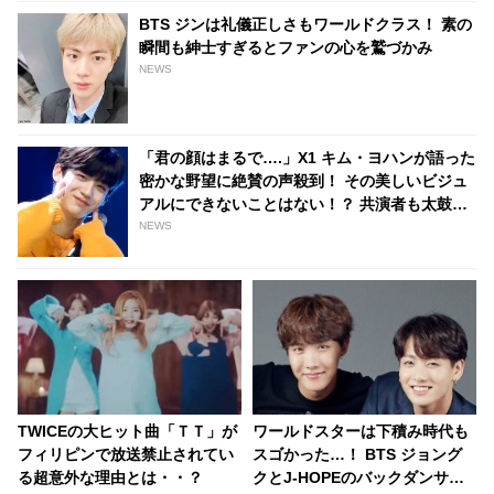
BTS ジンは礼儀正しさもワールドクラス！ 素の
瞬間も紳士すぎるとファンの心を鷲づかみ
NEWS
「君の顔はまるで….」X1 キム・ヨハンが語った
密かな野望に絶賛の声殺到！ その美しいビジュ
アルにできないことはない！？ 共演者も太鼓判
を押すヨハンの夢とは
NEWS
TWICEの大ヒット曲「ＴＴ」が
ワールドスターは下積み時代も
フィリピンで放送禁止されてい
スゴかった…！ BTS ジョング
る超意外な理由とは・・？
クとJ-HOPEのバックダンサー