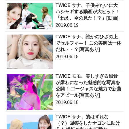
TWICE サナ、子供みたいに大
ハシャギする動画が大ヒット！
「ねえ、今の見た！？」[動画]
2019.06.19
TWICE サナ、誰かのひざの上
でセルフィ―！ この美脚は一体
だれ・・？[写真あり]
2019.06.18
TWICE モモ、美しすぎる鎖骨
が露わになった魅惑的な写真を
公開！ ゴージャスな魅力で新曲
をアピール[写真あり]
2019.06.18
TWICE サナ、的はずれな
（？）回答をしたナヨンに助け