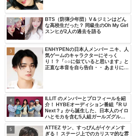
BTS（防弾少年団）V＆ジミンはどん
な高校生だった？ 同級生のOh My Girl
スンヒが2人の過去を語る
ENHYPENの日本人メンバー ニキ、人
気ゲームのキャラクターにそっく
り！？「○○に似ていると思います」と
正直な本音を自ら告白・・ あまりにも
そっくりな見た目にファン大爆笑「客
観的な視点で自分を見てるねｗｗ」
ILLIT のメンバーとプロフィールを紹
介！ HYBEオーディション番組『R U
Next？』から誕生した、日本人のイロ
ハとモカを含む5人組ガールズグルー
プ！ デビュー曲「Magnetic」がいき
ATTEZ サン、すっぴんがイケメンす
なりの大ヒット
ぎる！ ステージ上でのカリスマ的な雰