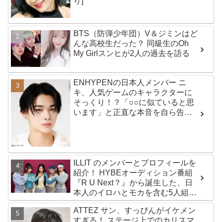
り]
BTS（防弾少年団）V＆ジミンはど
んな高校生だった？ 同級生のOh
My Girlスンヒが2人の過去を語る
ENHYPENの日本人メンバー ニ
キ、人気ゲームのキャラクターに
そっくり！？「○○に似ていると思
います」と正直な本音を自ら告
白・・ あまりにもそっくりな見た
目にファン大爆笑「客観的な視点
で自分を見てるねｗｗ」
ILLIT のメンバーとプロフィールを
紹介！ HYBEオーディション番組
『R U Next？』から誕生した、日
本人のイロハとモカを含む5人組ガ
ールズグループ！ デビュー曲
ATTEZ サン、すっぴんがイケメン
「Magnetic」がいきなりの大ヒッ
すぎる！ ステージ上でのカリスマ