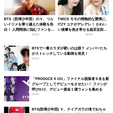
BTS（防弾少年団）のＶ、つら
TWICE モモの情熱的な愛情に、
いイジメを乗り越えた体験を告
ITZY ユナがデレデレ！ かわい
白！ 人間関係に悩むファンを勇
い後輩を抱き寄せる超至近距離
気づける
のスキンシップと心温まるやり
NEWS
NEWS
取りに、ファンはほっこり
BTSで一番カラダが硬いのは誰？ メンバーたち
がストレッチしている動画を発見！
NEWS
「PRODUCE X 101」ファイナル脱落者９名を新
グループとしてデビューをさせたい！ ファンが
呼びかけ、デビュー資金１億ウォンを集める
NEWS
BTS(防弾少年団) Ｖ、ナイアガラの滝でおちゃ