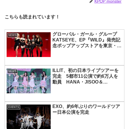
KPOP monster
こちらも読まれています！
グローバル・ガール・グループ
NEWS
KATSEYE、EP『WILD』発売記
念ポップアップストアを東京・原
宿で開催 限定グッズも登場
ILLIT、初の日本ライブツアーを
NEWS
完走 5都市11公演で約6万人を
動員 HANA・JISOO＆
MOMOKAとのスペシャルコラボ
も実現
EXO、約6年ぶりのワールドツア
EVENTS
ー日本公演を完走