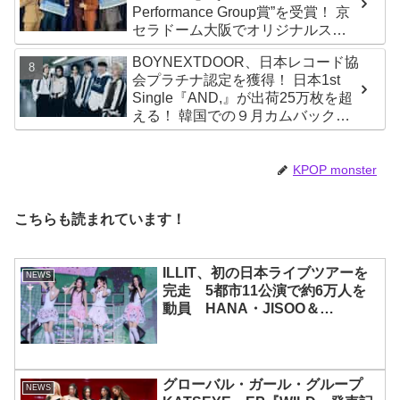
Performance Group賞”を受賞！ 京
セラドーム大阪でオリジナルステ
ージパフォーマンス披露！ 卒業パ
BOYNEXTDOOR、日本レコード協
ーティーをコンセプトにスーツで
会プラチナ認定を獲得！ 日本1st
魅了【動画あり】
Single『AND,』が出荷25万枚を超
える！ 韓国での９月カムバックも
決定
KPOP monster
こちらも読まれています！
ILLIT、初の日本ライブツアーを
NEWS
完走 5都市11公演で約6万人を
動員 HANA・JISOO＆
MOMOKAとのスペシャルコラボ
も実現
グローバル・ガール・グループ
NEWS