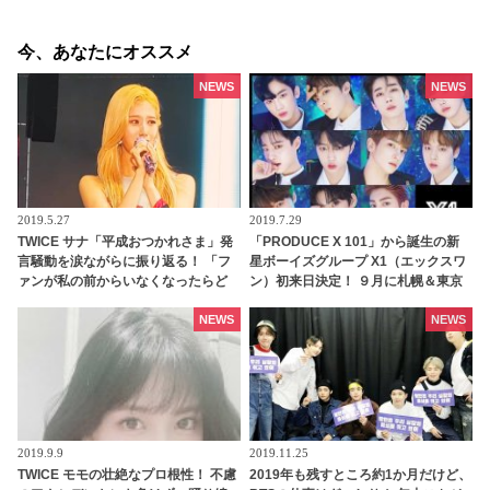
今、あなたにオススメ
NEWS
NEWS
2019.5.27
2019.7.29
TWICE サナ「平成おつかれさま」発
「PRODUCE X 101」から誕生の新
言騒動を涙ながらに振り返る！ 「フ
星ボーイズグループ X1（エックスワ
ァンが私の前からいなくなったらど
ン）初来日決定！ ９月に札幌＆東京
うしようと思いました…」
でパフォーマンス披露へ
NEWS
NEWS
2019.9.9
2019.11.25
TWICE モモの壮絶なプロ根性！ 不慮
2019年も残すところ約1か月だけど、