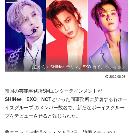
（左から）SHINee テミン、EXO カイ、ベッキョン
2019.08.05
韓国の芸能事務所SMエンターテインメントが、
SHINee
、
EXO
、
NCT
といった同事務所に所属する各ボー
イズグループ のメンバー数名で、新たなボーイズグルー
プをデビューさせると報じられた。
夢のコラボが実現か・・？ 8月2日、韓国メディアは、