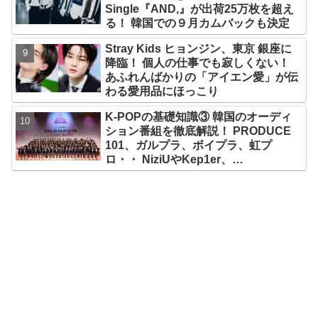
Single『AND,』が出荷25万枚を超え
る！ 韓国での９月カムバックも決定
Stray Kids ヒョンジン、東京 銀座に
降臨！ 個人の仕事でも寂しくない！
あふれんばかりの「アイエン愛」が伝
わる愛用品にほっこり
K-POPの基礎知識③ 韓国のオーディ
ション番組を徹底解説！ PRODUCE
101、ガルプラ、ボイプラ、虹プ
ロ・・ NiziUやKep1er、
ZEROBASEONEら人気グループが
続々と誕生！ JO1やINI、ME:Iを生ん
だ日プまで一挙紹介