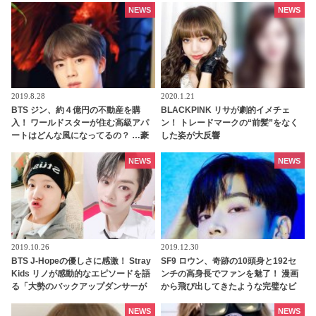
地主になるってホント？
NEWS
NEWS
2019.8.28
2020.1.21
BTS ジン、約４億円の不動産を購
BLACKPINK リサが劇的イメチェ
入！ ワールドスターが住む高級アパ
ン！ トレードマークの“前髪”をなく
ートはどんな風になってるの？ …豪
した姿が大反響
華すぎる設備にビックリ
NEWS
NEWS
2019.10.26
2019.12.30
BTS J-Hopeの優しさに感激！ Stray
SF9 ロウン、奇跡の10頭身と192セ
Kids リノが感動的なエピソードを語
ンチの高身長でファンを魅了！ 漫画
る「大勢のバックアップダンサーが
から飛び出してきたような完璧なビ
いる中で・・」
ジュアルと、女性の理想を詰め込ん
だ美しさは、まさに生きるマネキン
NEWS
NEWS