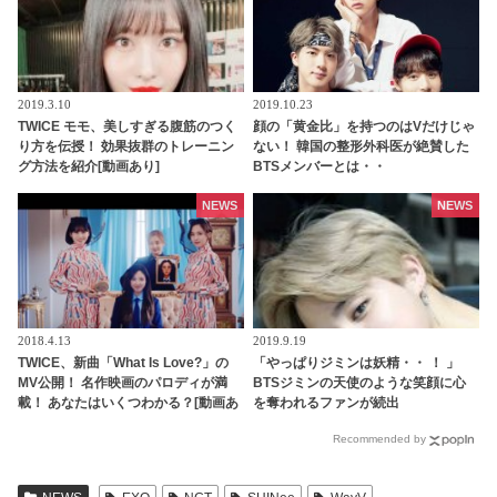
2019.3.10
2019.10.23
TWICE モモ、美しすぎる腹筋のつく
顔の「黄金比」を持つのはVだけじゃ
り方を伝授！ 効果抜群のトレーニン
ない！ 韓国の整形外科医が絶賛した
グ方法を紹介[動画あり]
BTSメンバーとは・・
NEWS
NEWS
2018.4.13
2019.9.19
TWICE、新曲「What Is Love?」の
「やっぱりジミンは妖精・・ ！ 」
MV公開！ 名作映画のパロディが満
BTSジミンの天使のような笑顔に心
載！ あなたはいくつわかる？[動画あ
を奪われるファンが続出
り]
Recommended by