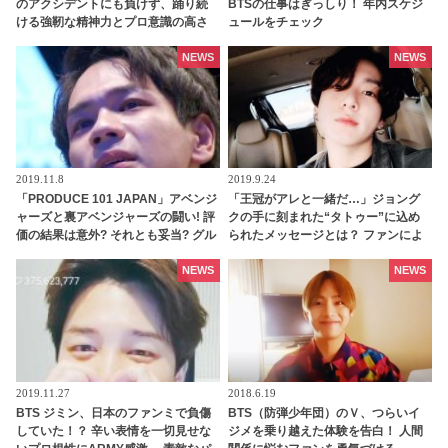
のアクシデントにも負けず、踊り続
BTSの仕事はぎっしり！ 年内スケジ
ける強靭な精神力とプロ意識の高さ
ュールをチェック
にファン感心
NEWS
NEWS
2019.11.8
2019.9.24
「PRODUCE 101 JAPAN」アベンジ
「王冠がアレと一緒だ…」ジョング
ャーズと裏アベンジャーズの闘い! 評
クの手に刻まれた“タトゥー”に込め
価の結果は意外? それとも妥当? グル
られたメッセージとは？ ファンによ
ープ評価ランキングの結果からわか
る見事な推理に感動の声
る、ある特徴とは・・
NEWS
NEWS
2019.11.27
2018.6.19
BTS ジミン、日本のファンミで負傷
BTS（防弾少年団）のＶ、つらいイ
していた！？ 辛い表情を一切見せな
ジメを乗り越えた体験を告白！ 人間