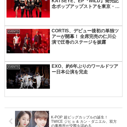
KATSEYE、EP『WILD』発売記
念ポップアップストアを東京・原
宿で開催 限定グッズも登場
CORTIS、デビュー後初の単独ツ
EVENTS
アーが開幕！ 全席完売の仁川公
演で圧巻のステージを披露
EXO、約6年ぶりのワールドツア
EVENTS
ー日本公演を完走
K-POP 超ビッグカップルの誕生！
TWICE ジヒョ & カン・ダニエル、双方
の事務所が交際を認める