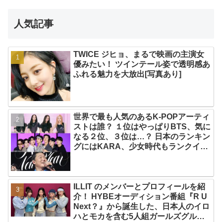
人気記事
TWICE ジヒョ、まるで映画の主演女
優みたい！ ツインテール姿で透明感あ
ふれる魅力を大放出[写真あり]
世界で最も人気のあるK-POPアーティ
ストは誰？ １位はやっぱりBTS、気に
なる２位、３位は…？ 日本のランキン
グにはKARA、少女時代もランクイ
ン！ 各国の個性あふれるデータに注目
殺到
ILLIT のメンバーとプロフィールを紹
介！ HYBEオーディション番組『R U
Next？』から誕生した、日本人のイロ
ハとモカを含む5人組ガールズグルー