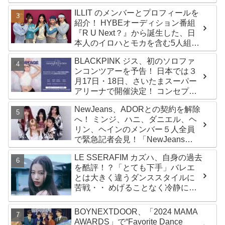
ILLIT のメンバーとプロフィールを
紹介！ HYBEオーディション番組
『R U Next？』から誕生した、日
本人のイロハとモカを含む5人組ガ
ールズグループ！ デビュー曲
BLACKPINK ジス、初のソロファ
「Magnetic」がいきなりの大ヒッ
ンコンツアーを予告！ 日本では３
ト
月17日・18日、さいたまスーパー
アリーナで開催決定！ コンセプト
は“愛のカケラ”！？ 14日には新ア
NewJeans、ADORとの契約を解除
ルバム『AMORTAGE』もリリース
へ！ ミンジ、ハニ、ダニエル、ヘ
リン、ヘインのメンバー５人全員
で緊急記者会見！「NewJeans
never dies!」と微笑みの宣言！
LE SSERAFIM カズハ、自身の過去
ADOR側、2029年まで契約有効と
を酷評！？「とても下手」バレエ
主張
とは大きく違うダンススタイルに
苦戦・・ めげることなく冷静に努
力を重ねる姿に称賛の声続々
BOYNEXTDOOR、「2024 MAMA
AWARDS」で“Favorite Dance