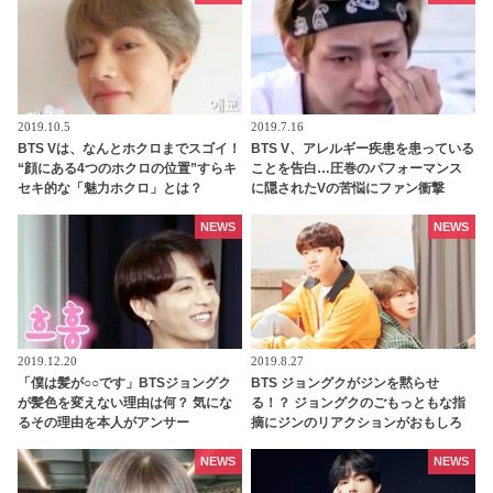
2019.10.5
2019.7.16
BTS Vは、なんとホクロまでスゴイ！
BTS V、アレルギー疾患を患っている
“顔にある4つのホクロの位置”すらキ
ことを告白…圧巻のパフォーマンス
セキ的な「魅力ホクロ」とは？
に隠されたVの苦悩にファン衝撃
NEWS
NEWS
2019.12.20
2019.8.27
「僕は髪が○○です」BTSジョングク
BTS ジョングクがジンを黙らせ
が髪色を変えない理由は何？ 気にな
る！？ ジョングクのごもっともな指
るその理由を本人がアンサー
摘にジンのリアクションがおもしろ
い[動画あり]
NEWS
NEWS