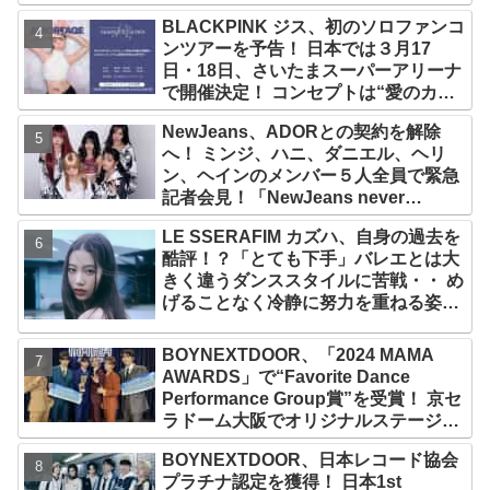
プ！ デビュー曲「Magnetic」がいき
BLACKPINK ジス、初のソロファンコ
なりの大ヒット
ンツアーを予告！ 日本では３月17
日・18日、さいたまスーパーアリーナ
で開催決定！ コンセプトは“愛のカケ
ラ”！？ 14日には新アルバム
NewJeans、ADORとの契約を解除
『AMORTAGE』もリリース
へ！ ミンジ、ハニ、ダニエル、ヘリ
ン、ヘインのメンバー５人全員で緊急
記者会見！「NewJeans never
dies!」と微笑みの宣言！ ADOR側、
LE SSERAFIM カズハ、自身の過去を
2029年まで契約有効と主張
酷評！？「とても下手」バレエとは大
きく違うダンススタイルに苦戦・・ め
げることなく冷静に努力を重ねる姿に
称賛の声続々
BOYNEXTDOOR、「2024 MAMA
AWARDS」で“Favorite Dance
Performance Group賞”を受賞！ 京セ
ラドーム大阪でオリジナルステージパ
フォーマンス披露！ 卒業パーティーを
BOYNEXTDOOR、日本レコード協会
コンセプトにスーツで魅了【動画あ
プラチナ認定を獲得！ 日本1st
り】