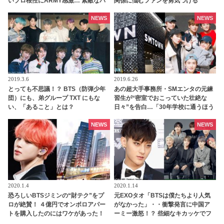
いプロ根性にARMY感激… 素敵なパ
関係に悩むファンを勇気づける
フォーマンスでファンを魅了した彼
は、まさにみんなのヒーロー
NEWS
NEWS
2019.3.6
2019.6.26
とっても不思議！？ BTS（防弾少年
あの超大手事務所・SMエンタの元練
団）にも、弟グループ TXT にもな
習生が“密室でおこっていた壮絶な
い、「あること」とは？
日々”を告白…「30年学校に通うほう
がマシです」
NEWS
NEWS
2020.1.4
2020.1.14
恐ろしいBTSジミンの“財テク”をプ
元EXOタオ「BTSは僕たちより人気
ロが絶賛！ ４億円でオンボロアパー
がなかった」・・衝撃発言に中国ア
トを購入したのにはワケがあった！
ーミー激怒！？ 些細なキカッケでフ
未来は『韓国一のセレブタウン』の
ァン同士が対立・・いったい何が