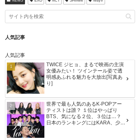
NEWS
EXO
NCT
SHINee
WayV
人気記事
人気記事
TWICE ジヒョ、まるで映画の主演
女優みたい！ ツインテール姿で透
明感あふれる魅力を大放出[写真あ
り]
世界で最も人気のあるK-POPアー
ティストは誰？ １位はやっぱり
BTS、気になる２位、３位は…？
日本のランキングにはKARA、少女
時代もランクイン！ 各国の個性あ
ふれるデータに注目殺到