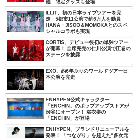
催 限定グッズも登場
ILLIT、初の日本ライブツアーを完
走 5都市11公演で約6万人を動員
HANA・JISOO＆MOMOKAとのスペ
シャルコラボも実現
CORTIS、デビュー後初の単独ツアー
が開幕！ 全席完売の仁川公演で圧巻の
ステージを披露
EXO、約6年ぶりのワールドツアー日
本公演を完走
ENHYPEN公式キャラクター
「ENCHIN」のポップアップストアが
渋谷にオープン！ 浴衣姿の
「ENCHIN」が登場
ENHYPEN、ブランドリニューアルを
発表！ 「つながり」を超えた“多次元