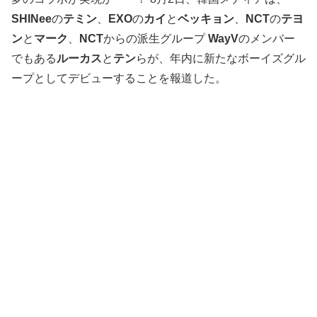
SHINee
の
テミン
、
EXO
の
カイ
と
ベッキョン
、
NCT
の
テヨ
ン
と
マーク
、
NCT
からの派生グループ
WayV
のメンバー
でもある
ルーカス
と
テン
らが、年内に新たなボーイズグル
ープとしてデビューすることを報道した。