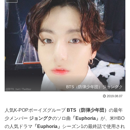
BTS（防弾少年団）ジョングク
2019.08.07
人気K-POPボーイズグループ
BTS（防弾少年団）
の最年
少メンバー
ジョングク
のソロ曲
「Euphoria」
が、米HBO
の人気ドラマ
「Euphoria」
シーズン1の最終話で使用され