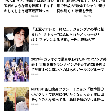
TWICE サナ、裸眼とは思えない
BTS（防弾少年団）、ジミン着
宝石のような瞳を披露！ ドキド
用で波紋の“原爆Ｔシャツ”売り
キしてしまう超至近距離ショッ
切れ続く！ 増産も予定
トと濁りのない澄んだ瞳に、引
NEWS
NEWS
き込まれるONCEが続出
「王冠がアレと一緒だ…」ジョングクの手に刻
まれた“タトゥー”に込められたメッセージと
は？ ファンによる見事な推理に感動の声
NEWS
2019年 カラオケで最も歌われたK-POPソング発
表！ 大量５曲をランクインさせたTWICEを抑え
て見事１位に輝いたのはあのガールズグループ
NEWS
NU’EST 釜山出身ファン・ミニョン「標準語〇
〇がクサくて絶対に使いたくなかった」釜山出
身ならみんな知ってる「鳥肌必須のソウル語」
とは？
NEWS