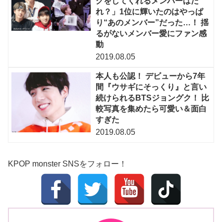
グをしてくれるメンバーはだ
れ？」1位に輝いたのはやっぱ
り“あのメンバー”だった…！ 揺
るがないメンバー愛にファン感
動
2019.08.05
本人も公認！ デビューから7年
間『ウサギにそっくり』と言い
続けられるBTSジョングク！ 比
較写真を集めたら可愛い＆面白
すぎた
2019.08.05
KPOP monster SNSをフォロー！