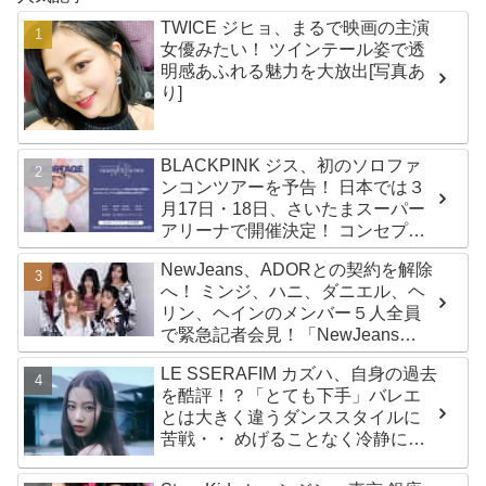
TWICE ジヒョ、まるで映画の主演
女優みたい！ ツインテール姿で透
明感あふれる魅力を大放出[写真あ
り]
BLACKPINK ジス、初のソロファ
ンコンツアーを予告！ 日本では３
月17日・18日、さいたまスーパー
アリーナで開催決定！ コンセプト
は“愛のカケラ”！？ 14日には新ア
NewJeans、ADORとの契約を解除
ルバム『AMORTAGE』もリリース
へ！ ミンジ、ハニ、ダニエル、ヘ
リン、ヘインのメンバー５人全員
で緊急記者会見！「NewJeans
never dies!」と微笑みの宣言！
LE SSERAFIM カズハ、自身の過去
ADOR側、2029年まで契約有効と
を酷評！？「とても下手」バレエ
主張
とは大きく違うダンススタイルに
苦戦・・ めげることなく冷静に努
力を重ねる姿に称賛の声続々