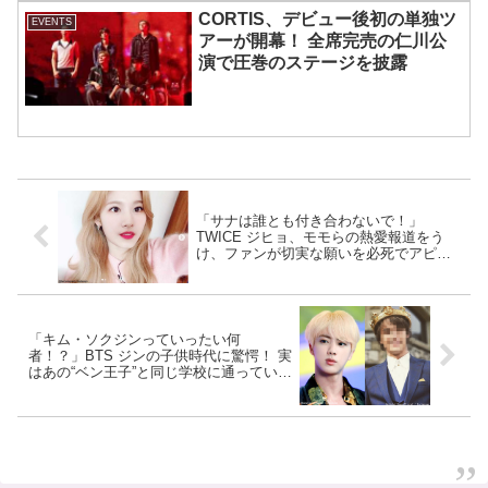
CORTIS、デビュー後初の単独ツ
EVENTS
アーが開幕！ 全席完売の仁川公
演で圧巻のステージを披露
「サナは誰とも付き合わないで！」
TWICE ジヒョ、モモらの熱愛報道をう
け、ファンが切実な願いを必死でアピー
ル
「キム・ソクジンっていったい何
者！？」BTS ジンの子供時代に驚愕！ 実
はあの“ベン王子”と同じ学校に通ってい
た…！ まさかの縁にBTS＆ディズニーフ
ァンは大興奮