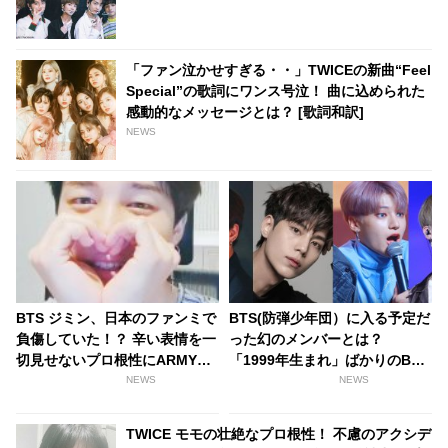
「ファン泣かせすぎる・・」TWICEの新曲“Feel
Special”の歌詞にワンス号泣！ 曲に込められた
感動的なメッセージとは？ [歌詞和訳]
NEWS
BTS ジミン、日本のファンミで
BTS(防弾少年団）に入る予定だ
負傷していた！？ 辛い表情を一
った幻のメンバーとは？
切見せないプロ根性にARMY感
「1999年生まれ」ばかりのBTS
激… 素敵なパフォーマンスでフ
とTXTの候補生を紹介
NEWS
NEWS
ァンを魅了した彼は、まさにみ
んなのヒーロー
TWICE モモの壮絶なプロ根性！ 不慮のアクシデ