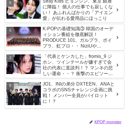
Stray Kids ヒョンジン、東京 銀座
に降臨！ 個人の仕事でも寂しくな
い！ あふれんばかりの「アイエン
愛」が伝わる愛用品にほっこり
K-POPの基礎知識③ 韓国のオーデ
ィション番組を徹底解説！
PRODUCE 101、ガルプラ、ボイ
プラ、虹プロ・・ NiziUや
Kep1er、ZEROBASEONEら人気
「代表とケンカした」fromis_9 ジ
グループが続々と誕生！ JO1や
ホン、ツインテールが嫌すぎて会
INI、ME:Iを生んだ日プまで一挙紹
社の代表に直談判！？ マンネの悲
介
しい運命・・？ 衝撃のエピソード
に爆笑
JO1、INIの弟分 DXTEEN、ANAと
コラボのSNSチャレンジ企画に挑
戦！ メンバー全員がパイロット
に！？
KPOP monster