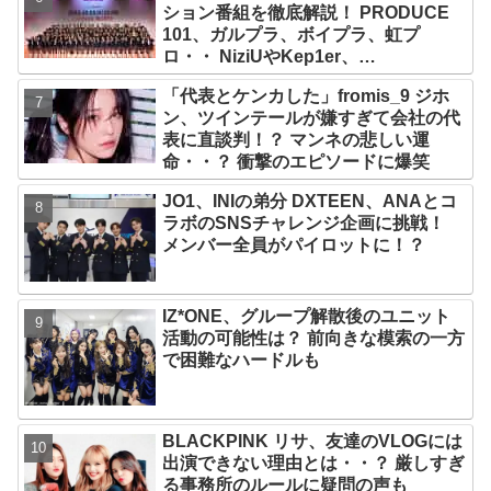
ション番組を徹底解説！ PRODUCE
101、ガルプラ、ボイプラ、虹プ
ロ・・ NiziUやKep1er、
ZEROBASEONEら人気グループが
「代表とケンカした」fromis_9 ジホ
続々と誕生！ JO1やINI、ME:Iを生ん
ン、ツインテールが嫌すぎて会社の代
だ日プまで一挙紹介
表に直談判！？ マンネの悲しい運
命・・？ 衝撃のエピソードに爆笑
JO1、INIの弟分 DXTEEN、ANAとコ
ラボのSNSチャレンジ企画に挑戦！
メンバー全員がパイロットに！？
IZ*ONE、グループ解散後のユニット
活動の可能性は？ 前向きな模索の一方
で困難なハードルも
BLACKPINK リサ、友達のVLOGには
出演できない理由とは・・？ 厳しすぎ
る事務所のルールに疑問の声も