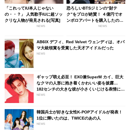
「これってIU本人じゃない
恐ろしいBTSジミンの“財テ
の・・？」 人気歌手IUに超ソッ
ク”をプロが絶賛！ ４億円でオ
クリな人物が発見される[写真]
ンボロアパートを購入したのに
はワケがあった！ 未来は『韓国
NEWS
NEWS
一のセレブタウン』の地主にな
るってホント？
AB6IX デフィ、Red Velvet ウェンディは、オバ
マ大統領賞を受賞した天才アイドルだった
NEWS
ギャップ萌え必至！ EXO兼SuperM カイ、巨大
なクマの人形に抱き着くかわいい姿を披露…
182センチの大きな彼が小さくいじける表情にフ
ァンは大興奮
NEWS
韓国兵士が好きな女性K-POPアイドルが発表！
1位に輝いたのは、TWICEのあの人
NEWS