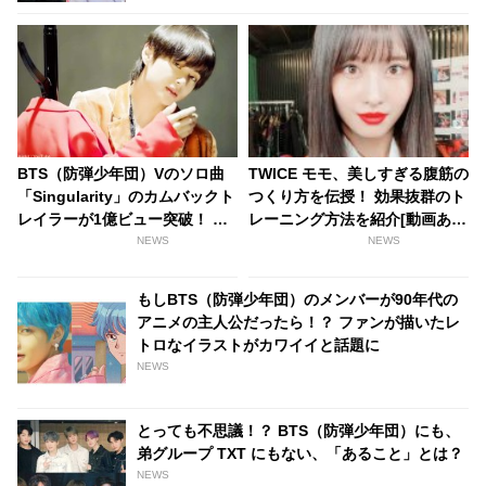
BTS（防弾少年団）Vのソロ曲
TWICE モモ、美しすぎる腹筋の
「Singularity」のカムバックト
つくり方を伝授！ 効果抜群のト
レイラーが1億ビュー突破！ 公
レーニング方法を紹介[動画あ
開1年での大台乗せでYouTube
り]
NEWS
NEWS
のトップ500チャートに再浮上
もしBTS（防弾少年団）のメンバーが90年代の
アニメの主人公だったら！？ ファンが描いたレ
トロなイラストがカワイイと話題に
NEWS
とっても不思議！？ BTS（防弾少年団）にも、
弟グループ TXT にもない、「あること」とは？
NEWS