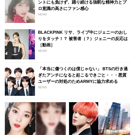
ントにも負けず、踊り続ける強靭な精神力とプ
ロ意識の高さにファン感心
NEWS
BLACKPINK リサ、ライブ中にジェニーのおし
りをタッチ！？ 被害者（？）ジェニーの反応は
［動画］
NEWS
「本当に傷つくのは僕じゃない」 BTSの行き過
ぎたアンチになると起こるできごと・・・悪質
ユーザーの対処のためARMYに協力求める
NEWS