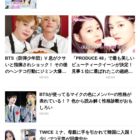
BTS（防弾少年団）V 息がクサ
「PRODUCE 48」で最も美しい
いと指摘されショック！ その後
ビューティークイーンが決定！
のヘンテコ行動にジミン大爆笑
見事１位に選ばれたこの超絶美
[動画あり]
女は誰・・？
NEWS
NEWS
BTSが使ってるマイクの色にメンバーの性格が
表れている！？ 色から読み解く性格診断がおも
しろい
NEWS
TWICE ミナ、母親に手を引かれて韓国に入国！
少しづつ元気が回復中か