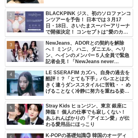
BLACKPINK ジス、初のソロファンコ
ンツアーを予告！ 日本では３月17
日・18日、さいたまスーパーアリーナ
で開催決定！ コンセプトは“愛のカケ
ラ”！？ 14日には新アルバム
NewJeans、ADORとの契約を解除
『AMORTAGE』もリリース
へ！ ミンジ、ハニ、ダニエル、ヘリ
ン、ヘインのメンバー５人全員で緊急
記者会見！「NewJeans never
dies!」と微笑みの宣言！ ADOR側、
LE SSERAFIM カズハ、自身の過去を
2029年まで契約有効と主張
酷評！？「とても下手」バレエとは大
きく違うダンススタイルに苦戦・・ め
げることなく冷静に努力を重ねる姿に
称賛の声続々
Stray Kids ヒョンジン、東京 銀座に
降臨！ 個人の仕事でも寂しくない！
あふれんばかりの「アイエン愛」が伝
わる愛用品にほっこり
K-POPの基礎知識③ 韓国のオーディ