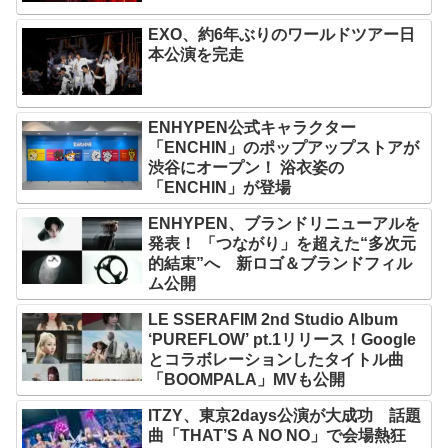
EXO、約6年ぶりのワールドツアー日
本公演を完走
ENHYPEN公式キャラクター
「ENCHIN」のポップアップストアが
渋谷にオープン！ 浴衣姿の
「ENCHIN」が登場
ENHYPEN、ブランドリニューアルを
発表！ 「つながり」を超えた“多次元
的結束”へ 新ロゴ＆ブランドフィル
ム公開
LE SSERAFIM 2nd Studio Album
‘PUREFLOW’ pt.1リリース！Google
とコラボレーションしたタイトル曲
「BOOMPALA」MVも公開
ITZY、東京2days公演が大成功 話題
曲「THAT’S A NO NO」で会場熱狂