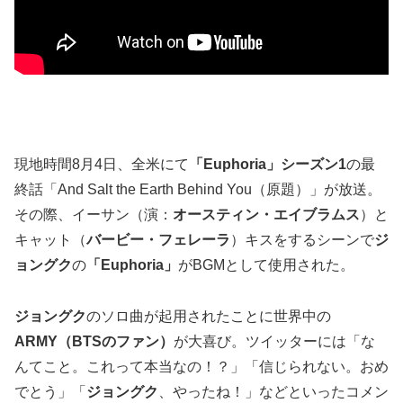
現地時間8月4日、全米にて
「Euphoria」シーズン1
の最
終話「And Salt the Earth Behind You（原題）」が放送。
その際、イーサン（演：
オースティン・エイブラムス
）と
キャット（
バービー・フェレーラ
）キスをするシーンで
ジ
ョングク
の
「Euphoria」
がBGMとして使用された。
ジョングク
のソロ曲が起用されたことに世界中の
ARMY（BTSのファン）
が大喜び。ツイッターには「な
んてこと。これって本当なの！？」「信じられない。おめ
でとう」「
ジョングク
、やったね！」などといったコメン