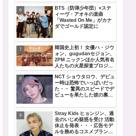
に努力を重ねる姿に称賛の
BTS（防弾少年団）×ステ
声続々
ィーヴ・アオキの楽曲
「Wasted On Me」がカナ
ダでゴールド認定に
韓国史上初！ 女優ハ・ジウ
ォン、gugudanセジョン、
2PM ニックンほか人気有名
人たちの火星探査プロジェ
クト！ 「ガリレオ 目を覚
NCT ショウタロウ、デビュ
ます宇宙」10月10日（水）
ー時は恐怖でいっぱいだっ
日本初放送決定
た・・ 驚異のスピードでデ
ビューを果たした彼の裏話
に注目
Stray Kids ヒョンジン、過
去のいじめ疑惑を受け 活動
休止を発表・・・広告モデ
ルを務めるコスメブランド