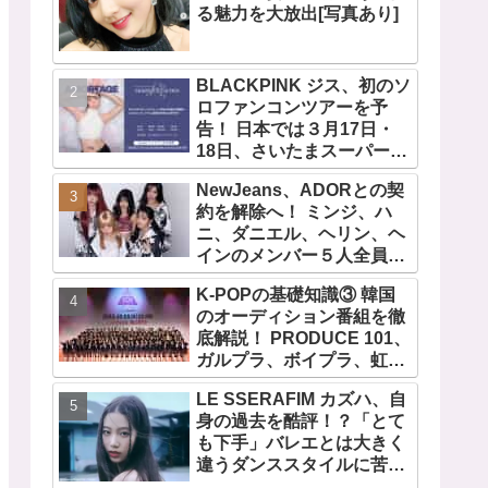
る魅力を大放出[写真あり]
BLACKPINK ジス、初のソ
ロファンコンツアーを予
告！ 日本では３月17日・
18日、さいたまスーパーア
リーナで開催決定！ コンセ
NewJeans、ADORとの契
プトは“愛のカケラ”！？ 14
約を解除へ！ ミンジ、ハ
日には新アルバム
ニ、ダニエル、ヘリン、ヘ
『AMORTAGE』もリリー
インのメンバー５人全員で
ス
緊急記者会見！
K-POPの基礎知識③ 韓国
「NewJeans never
のオーディション番組を徹
dies!」と微笑みの宣言！
底解説！ PRODUCE 101、
ADOR側、2029年まで契約
ガルプラ、ボイプラ、虹プ
有効と主張
ロ・・ NiziUやKep1er、
LE SSERAFIM カズハ、自
ZEROBASEONEら人気グ
身の過去を酷評！？「とて
ループが続々と誕生！ JO1
も下手」バレエとは大きく
やINI、ME:Iを生んだ日プま
違うダンススタイルに苦
で一挙紹介
戦・・ めげることなく冷静