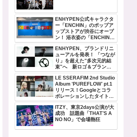
ENHYPEN公式キャラクタ
ー「ENCHIN」のポップア
ップストアが渋谷にオープ
ン！ 浴衣姿の「ENCHIN」
が登場
ENHYPEN、ブランドリニ
ューアルを発表！ 「つなが
り」を超えた“多次元的結
束”へ 新ロゴ＆ブランド
フィルム公開
LE SSERAFIM 2nd Studio
Album ‘PUREFLOW’ pt.1
リリース！Googleとコラ
ボレーションしたタイトル
曲「BOOMPALA」MVも公
ITZY、東京2days公演が大
開
成功 話題曲「THAT’S A
NO NO」で会場熱狂