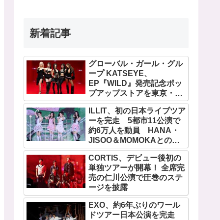
新着記事
グローバル・ガール・グル
ープ KATSEYE、
EP『WILD』発売記念ポッ
プアップストアを東京・原
宿で開催 限定グッズも登
ILLIT、初の日本ライブツア
場
ーを完走 5都市11公演で
約6万人を動員 HANA・
JISOO＆MOMOKAとのス
ペシャルコラボも実現
CORTIS、デビュー後初の
単独ツアーが開幕！ 全席完
売の仁川公演で圧巻のステ
ージを披露
EXO、約6年ぶりのワール
ドツアー日本公演を完走