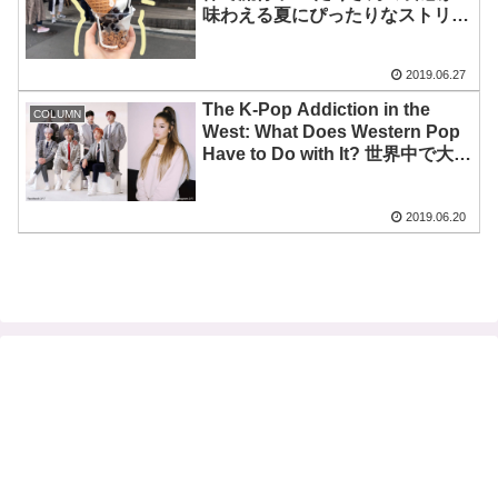
味わえる夏にぴったりなストリー
トフードがハンパない Tapioca
Ice Cream in Korea Town: A
2019.06.27
New Form of Street Food That’s
Perfect for the Summer［動画あ
The K-Pop Addiction in the
COLUMN
り ］
West: What Does Western Pop
Have to Do with It? 世界中で大ブ
ームのK-POP、その人気の秘密
は洋楽にアリ！？[動画あり]
2019.06.20