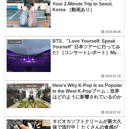
Your 2-Minute Trip to Seoul,
Korea ［動画あり］
2019.08.06
BTS、”Love Yourself: Speak
COLUMN
Yourself” 日本ツアーに行ってみ
た! ［コンサートレポート］My
First Time Going to a BTS
Concert for “Love Yourself:
Speak Yourself” Japan Edition
[Concert Report]
2019.07.18
Here’s Why K-Pop Is so Popular
COLUMN
in the West K-Popブーム：世界
はどのように影響されているのか
2019.07.02
タピオカソフトクリームが新大久
COLUMN
保で流行中！ たくさんの食感が