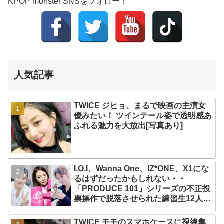
KPOP monster SNSをフォロー！
人気記事
TWICE ジヒョ、まるで映画の主演女
優みたい！ ツインテール姿で透明感あ
ふれる魅力を大放出[写真あり]
I.O.I、Wanna One、IZ*ONE、X1にな
るはずだったかもしれない・・
「PRODUCE 101」シリーズの不正投
票操作で脱落させられた練習生12人の
氏名が公表
TWICE モモのスマホケースに視線集