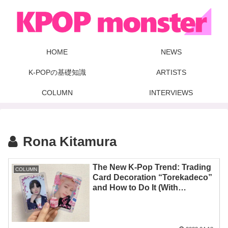
HOME
NEWS
K-POPの基礎知識
ARTISTS
COLUMN
INTERVIEWS
Rona Kitamura
The New K-Pop Trend: Trading
COLUMN
Card Decoration “Torekadeco”
and How to Do It (With
Examples) [英文記事]