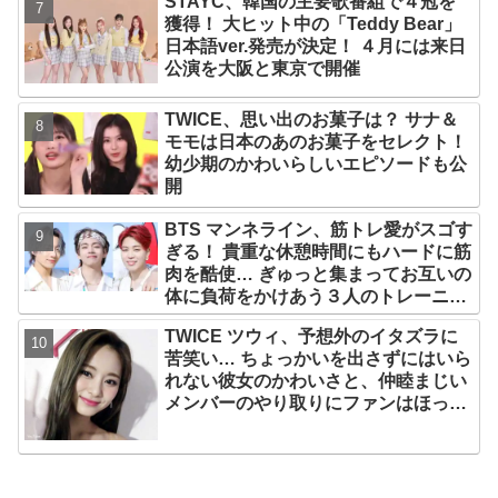
STAYC、韓国の主要歌番組で４冠を
獲得！ 大ヒット中の「Teddy Bear」
日本語ver.発売が決定！ ４月には来日
公演を大阪と東京で開催
TWICE、思い出のお菓子は？ サナ＆
モモは日本のあのお菓子をセレクト！
幼少期のかわいらしいエピソードも公
開
BTS マンネライン、筋トレ愛がスゴす
ぎる！ 貴重な休憩時間にもハードに筋
肉を酷使… ぎゅっと集まってお互いの
体に負荷をかけあう３人のトレーニン
グ風景がかわいすぎるとファンくぎづ
TWICE ツウィ、予想外のイタズラに
け
苦笑い… ちょっかいを出さずにはいら
れない彼女のかわいさと、仲睦まじい
メンバーのやり取りにファンはほっこ
り