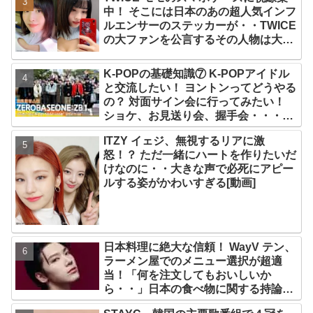
中！ そこには日本のあの超人気インフ
ルエンサーのステッカーが・・TWICE
の大ファンを公言するその人物は大よ
ろこび！ まさに「成功したファン」だ
と話題沸騰
K-POPの基礎知識⑦ K-POPアイドル
と交流したい！ ヨントンってどうやる
の？ 対面サイン会に行ってみたい！
ショケ、お見送り会、握手会・・・リ
リースイベントあれこれを紹介
ITZY イェジ、無視するリアに激
怒！？ ただ一緒にハートを作りたいだ
けなのに・・大きな声で必死にアピー
ルする姿がかわいすぎる[動画]
日本料理に絶大な信頼！ WayV テン、
ラーメン屋でのメニュー選択が超適
当！「何を注文してもおいしいか
ら・・」日本の食べ物に関する持論を
明かす