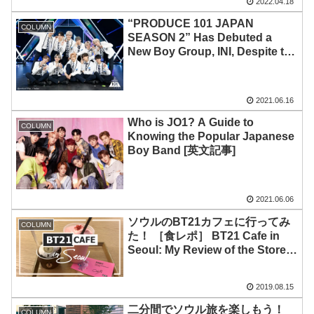
2022.04.18
“PRODUCE 101 JAPAN
COLUMN
SEASON 2” Has Debuted a
New Boy Group, INI, Despite the
Pandemic[英文記事]
2021.06.16
Who is JO1? A Guide to
COLUMN
Knowing the Popular Japanese
Boy Band [英文記事]
2021.06.06
ソウルのBT21カフェに行ってみ
COLUMN
た！ ［食レポ］ BT21 Cafe in
Seoul: My Review of the Store
and the Food ［動画あり］
2019.08.15
二分間でソウル旅を楽しもう！
COLUMN