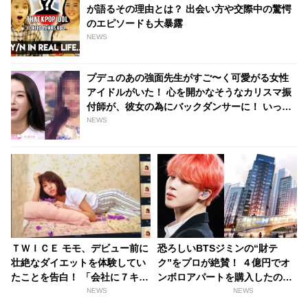
が語るその理由とは？ 出会い方や交際中の驚愕
のエピソードも大暴露
NEWS
プデュのあの強面先生がすご〜く可愛がる女性
アイドルがいた！ 心を開かなそうなカリスマ振
付師が、彼女の為にバックダンサーに！ いった
い誰？
NEWS
ＴＷＩＣＥ モモ、デビュー前に
恐ろしいBTSジミンの“財テ
壮絶なダイエットを体験してい
ク”をプロが絶賛！ ４億円でオ
たことを告白！ 「会社に７キロ
ンボロアパートを購入したのに
やせろって言われて・・」
はワケがあった！ 未来は『韓国
NEWS
NEWS
一のセレブタウン』の地主にな