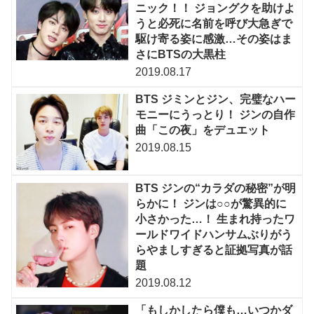
ニック！！ ジョングクを助けよ
うと必死に名前を呼び大急ぎで
駆け寄る姿に感激…その姿はま
さにBTSの大黒柱
2019.08.17
BTS ジミンとジン、完璧なハー
モニーにうっとり！ ジンの自作
曲「この夜」をデュエット
2019.08.15
BTS ジンの“カラダの秘密”が明
らかに！ ジンは○○が驚異的に
小さかった…！ 生まれ持ったワ
ールドワイドハンサムぶりがう
らやましすぎると証拠写真が話
題
2019.08.12
「もしかしたら僕も…いつかダ