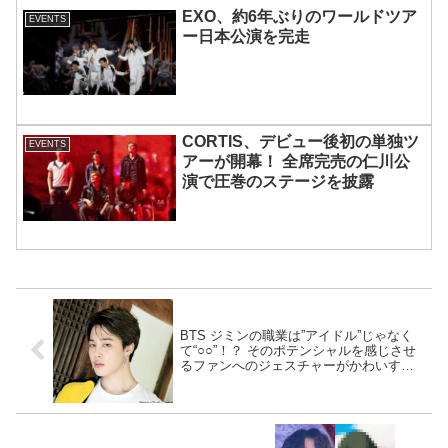
EXO、約6年ぶりのワールドツア
EVENTS
ー日本公演を完走
CORTIS、デビュー後初の単独ツ
EVENTS
アーが開幕！ 全席完売の仁川公
演で圧巻のステージを披露
BTS ジミンの職業は”アイドル”じゃなく
て“○○”！？ そのポテンシャルを感じさせ
るファンへのジェスチャーがかわいすぎ
ると話題！ ジミンの笑顔に胸キュン必至