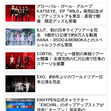
グローバル・ガール・グループ
KATSEYE、EP『WILD』発売記念ポ
ップアップストアを東京・原宿で開
催 限定グッズも登場
ILLIT、初の日本ライブツアーを完
走 5都市11公演で約6万人を動員
HANA・JISOO＆MOMOKAとのスペ
シャルコラボも実現
CORTIS、デビュー後初の単独ツアー
が開幕！ 全席完売の仁川公演で圧巻の
ステージを披露
EXO、約6年ぶりのワールドツアー日
本公演を完走
ENHYPEN公式キャラクター
「ENCHIN」のポップアップストアが
渋谷にオープン！ 浴衣姿の