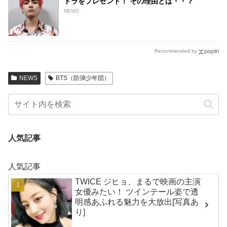
トラをプレゼント！ その理由とは・・？
NEWS
Recommended by
NEWS
BTS（防弾少年団）
人気記事
人気記事
TWICE ジヒョ、まるで映画の主演
女優みたい！ ツインテール姿で透
明感あふれる魅力を大放出[写真あ
り]