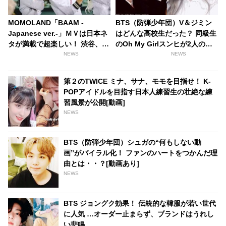
MOMOLAND「BAAM -
BTS（防弾少年団）V＆ジミン
Japanese ver.-」ＭＶは日本ネ
はどんな高校生だった？ 同級生
タが満載で超楽しい！ 渋谷、セ
のOh My Girlスンヒが2人の過
ーラー服、たこ焼き屋まで登
去を語る
NEWS
NEWS
場・・！？
第２のTWICE ミナ、サナ、モモを目指せ！ K-
POPアイドルを目指す日本人練習生の壮絶な練
習風景が公開[動画]
NEWS
BTS（防弾少年団）シュガの“何もしない動
画”がバイラル化！ ファンのハートをつかんだ理
由とは・・？[動画あり]
NEWS
BTS ジョングク効果！ 伝統的な韓服が若い世代
に人気 …オーダー止まらず、ブランドはうれし
い悲鳴