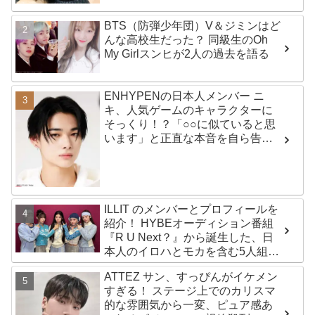
BTS（防弾少年団）V＆ジミンはど
んな高校生だった？ 同級生のOh
My Girlスンヒが2人の過去を語る
ENHYPENの日本人メンバー ニ
キ、人気ゲームのキャラクターに
そっくり！？「○○に似ていると思
います」と正直な本音を自ら告
白・・ あまりにもそっくりな見た
目にファン大爆笑「客観的な視点
で自分を見てるねｗｗ」
ILLIT のメンバーとプロフィールを
紹介！ HYBEオーディション番組
『R U Next？』から誕生した、日
本人のイロハとモカを含む5人組ガ
ールズグループ！ デビュー曲
ATTEZ サン、すっぴんがイケメン
「Magnetic」がいきなりの大ヒッ
すぎる！ ステージ上でのカリスマ
ト
的な雰囲気から一変、ピュア感あ