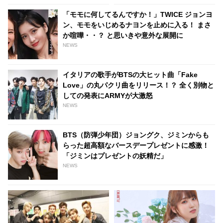
るってホント？
「モモに何してるんですか！」TWICE ジョンヨ
ン、モモをいじめるナヨンを止めに入る！ まさ
か喧嘩・・？ と思いきや意外な展開に
NEWS
イタリアの歌手がBTSの大ヒット曲「Fake
Love」の丸パクリ曲をリリース！？ 全く別物と
しての発表にARMYが大激怒
NEWS
BTS（防弾少年団）ジョングク、ジミンからも
らった超高額なバースデープレゼントに感激！
「ジミンはプレゼントの妖精だ」
NEWS