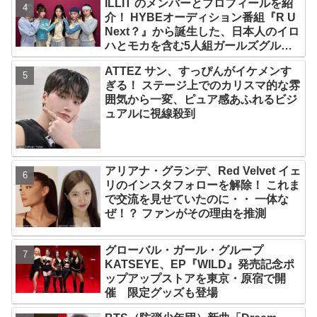
ILLIT のメンバーとプロフィールを紹
介！ HYBEオーディション番組『R U
Next？』から誕生した、日本人のイロ
ハとモカを含む5人組ガールズグルー
プ！ デビュー曲「Magnetic」がいき
ATTEZ サン、すっぴんがイケメンす
なりの大ヒット
ぎる！ ステージ上でのカリスマ的な雰
囲気から一変、ピュア感あふれるビジ
ュアルに視線殺到
アリアナ・グランデ、Red Velvet イェ
リのインスタフォローを解除！ これま
で交流を見せていたのに・・ 一体な
ぜ！？ ファンがその理由を推測
グローバル・ガール・グループ
KATSEYE、EP『WILD』発売記念ポ
ップアップストアを東京・原宿で開
催 限定グッズも登場