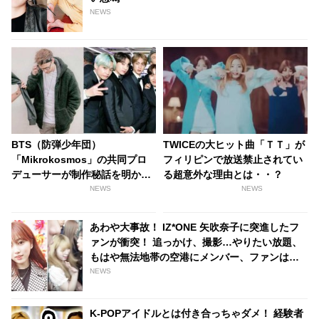
NEWS
BTS（防弾少年団）
TWICEの大ヒット曲「ＴＴ」が
「Mikrokosmos」の共同プロ
フィリピンで放送禁止されてい
デューサーが制作秘話を明か
る超意外な理由とは・・？
す！ 「あんな気持ちを味わうこ
NEWS
NEWS
とは二度とないかもしれない」
「世界最大で最高のバンド」
あわや大事故！ IZ*ONE 矢吹奈子に突進したフ
ァンが衝突！ 追っかけ、撮影…やりたい放題、
もはや無法地帯の空港にメンバー、ファンは困
惑［動画］
NEWS
K-POPアイドルとは付き合っちゃダメ！ 経験者