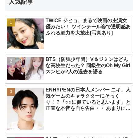
人気記事
TWICE ジヒョ、まるで映画の主演女
優みたい！ ツインテール姿で透明感あ
ふれる魅力を大放出[写真あり]
BTS（防弾少年団）V＆ジミンはどん
な高校生だった？ 同級生のOh My Girl
スンヒが2人の過去を語る
ENHYPENの日本人メンバー ニキ、人
気ゲームのキャラクターにそっく
り！？「○○に似ていると思います」と
正直な本音を自ら告白・・ あまりにも
そっくりな見た目にファン大爆笑「客
観的な視点で自分を見てるねｗｗ」