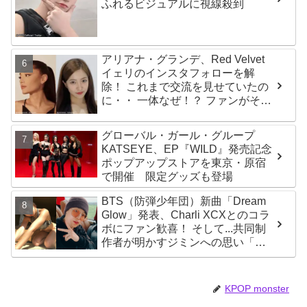
ふれるビジュアルに視線殺到
アリアナ・グランデ、Red Velvet
イェリのインスタフォローを解
除！ これまで交流を見せていたの
に・・ 一体なぜ！？ ファンがその
理由を推測
グローバル・ガール・グループ
KATSEYE、EP『WILD』発売記念
ポップアップストアを東京・原宿
で開催 限定グッズも登場
BTS（防弾少年団）新曲「Dream
Glow」発表、Charli XCXとのコラ
ボにファン歓喜！ そして...共同制
作者が明かすジミンへの思い「彼
の夢、そして彼の絶望から生まれ
た歌」
KPOP monster