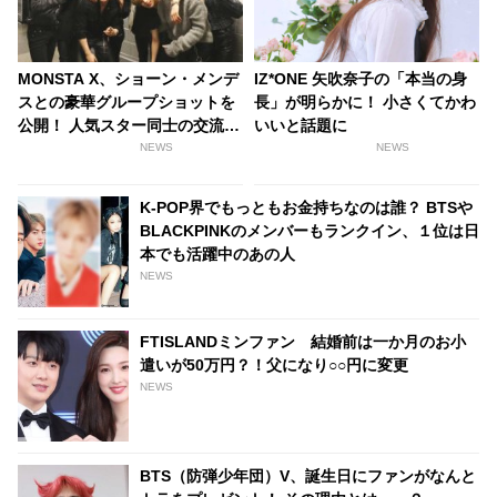
MONSTA X、ショーン・メンデ
IZ*ONE 矢吹奈子の「本当の身
スとの豪華グループショットを
長」が明らかに！ 小さくてかわ
公開！ 人気スター同士の交流に
いいと話題に
ファン大喜び
NEWS
NEWS
K-POP界でもっともお金持ちなのは誰？ BTSや
BLACKPINKのメンバーもランクイン、１位は日
本でも活躍中のあの人
NEWS
FTISLANDミンファン 結婚前は一か月のお小
遣いが50万円？！父になり○○円に変更
NEWS
BTS（防弾少年団）V、誕生日にファンがなんと