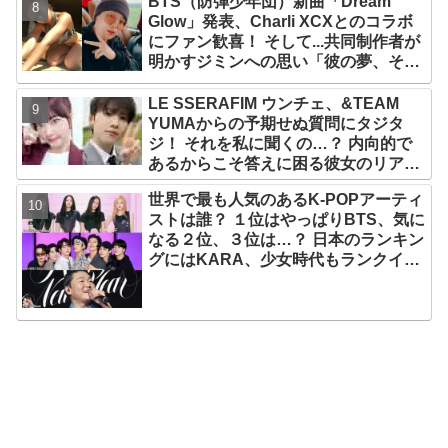
BTS（防弾少年団）新曲「Dream
Glow」発表、Charli XCXとのコラボ
にファン歓喜！ そして...共同制作者が
明かすジミンへの思い「彼の夢、そし
て彼の絶望から生まれた歌」
LE SSERAFIM ウンチェ、&TEAM
YUMAからの予期せぬ質問にタジタ
ジ！ それを私に聞くの…？ 内向的で
あるからこそ答えに困る彼女のリアク
ションがかわいすぎる
世界で最も人気のあるK-POPアーティ
ストは誰？ １位はやっぱりBTS、気に
なる２位、３位は…？ 日本のランキン
グにはKARA、少女時代もランクイ
ン！ 各国の個性あふれるデータに注目
殺到