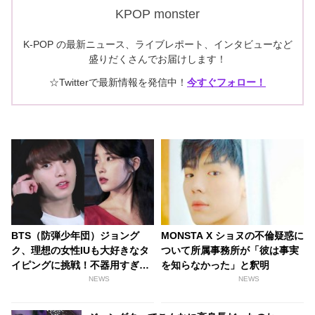
KPOP monster
K-POP の最新ニュース、ライブレポート、インタビューなど
盛りだくさんでお届けします！
☆Twitterで最新情報を発信中！
今すぐフォロー！
BTS（防弾少年団）ジョング
MONSTA X ショヌの不倫疑惑に
ク、理想の女性IUも大好きなタ
ついて所属事務所が「彼は事実
イピングに挑戦！不器用すぎる
を知らなかった」と釈明
「ASMR」が話題に…ついに苦
NEWS
NEWS
手なモノ発見？[動画あり]