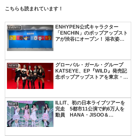
こちらも読まれています！
ENHYPEN公式キャラクター
EVENTS
「ENCHIN」のポップアップスト
アが渋谷にオープン！ 浴衣姿の
「ENCHIN」が登場
グローバル・ガール・グループ
NEWS
KATSEYE、EP『WILD』発売記
念ポップアップストアを東京・原
宿で開催 限定グッズも登場
ILLIT、初の日本ライブツアーを
NEWS
完走 5都市11公演で約6万人を
動員 HANA・JISOO＆
MOMOKAとのスペシャルコラボ
も実現