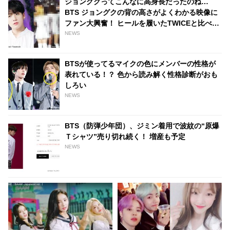
ジョングクってこんなに高身長だったのね…
BTS ジョングクの背の高さがよくわかる映像に
ファン大興奮！ ヒールを履いたTWICEと比べて
も桁違いの高身長ぶりは胸キュン必至
NEWS
BTSが使ってるマイクの色にメンバーの性格が
表れている！？ 色から読み解く性格診断がおも
しろい
NEWS
BTS（防弾少年団）、ジミン着用で波紋の“原爆
Ｔシャツ”売り切れ続く！ 増産も予定
NEWS