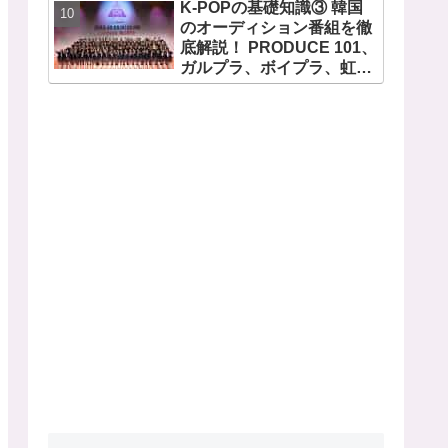
K-POPの基礎知識③ 韓国
のオーディション番組を徹
底解説！ PRODUCE 101、
ガルプラ、ボイプラ、虹プ
ロ・・ NiziUやKep1er、
ZEROBASEONEら人気グ
ループが続々と誕生！ JO1
やINI、ME:Iを生んだ日プま
で一挙紹介