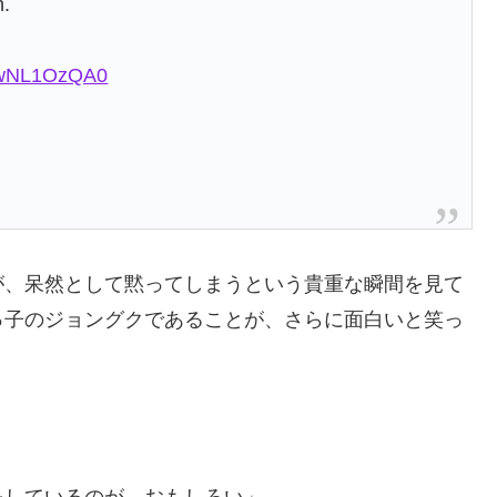
h.
o/hwNL1OzQA0
が、呆然として黙ってしまうという貴重な瞬間を見て
っ子のジョングクであることが、さらに面白いと笑っ