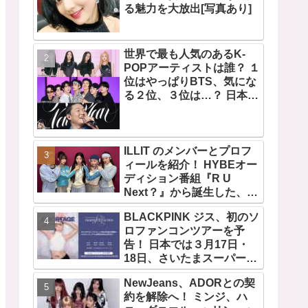
る魅力を大放出[写真あり]
世界で最も人気のあるK-
POPアーティストは誰？ １
位はやっぱりBTS、気にな
る２位、３位は…？ 日本の
ランキングにはKARA、少
女時代もランクイン！ 各国
の個性あふれるデータに注
目殺到
ILLIT のメンバーとプロフ
ィールを紹介！ HYBEオー
ディション番組『R U
Next？』から誕生した、日
本人のイロハとモカを含む
BLACKPINK ジス、初のソ
5人組ガールズグループ！
ロファンコンツアーを予
デビュー曲「Magnetic」が
告！ 日本では３月17日・
いきなりの大ヒット
18日、さいたまスーパーア
リーナで開催決定！ コンセ
NewJeans、ADORとの契
プトは“愛のカケラ”！？ 14
約を解除へ！ ミンジ、ハ
日には新アルバム