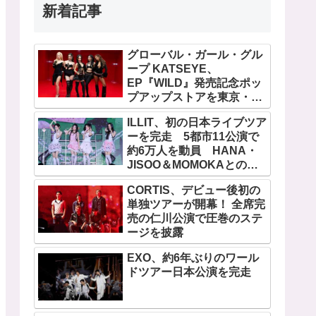
新着記事
グローバル・ガール・グル
ープ KATSEYE、
EP『WILD』発売記念ポッ
プアップストアを東京・原
宿で開催 限定グッズも登
ILLIT、初の日本ライブツア
場
ーを完走 5都市11公演で
約6万人を動員 HANA・
JISOO＆MOMOKAとのス
ペシャルコラボも実現
CORTIS、デビュー後初の
単独ツアーが開幕！ 全席完
売の仁川公演で圧巻のステ
ージを披露
EXO、約6年ぶりのワール
ドツアー日本公演を完走