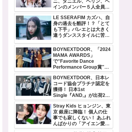
ニ、ダニエル、ヘリン、ヘ
『AMORTAGE』もリリー
インのメンバー５人全員で
ス
緊急記者会見！
LE SSERAFIM カズハ、自
「NewJeans never
身の過去を酷評！？「とて
dies!」と微笑みの宣言！
も下手」バレエとは大きく
ADOR側、2029年まで契約
違うダンススタイルに苦
有効と主張
戦・・ めげることなく冷静
に努力を重ねる姿に称賛の
BOYNEXTDOOR、「2024
声続々
MAMA AWARDS」
で“Favorite Dance
Performance Group賞”を
受賞！ 京セラドーム大阪で
BOYNEXTDOOR、日本レ
オリジナルステージパフォ
コード協会プラチナ認定を
ーマンス披露！ 卒業パーテ
獲得！ 日本1st
ィーをコンセプトにスーツ
Single『AND,』が出荷25
で魅了【動画あり】
万枚を超える！ 韓国での９
Stray Kids ヒョンジン、東
月カムバックも決定
京 銀座に降臨！ 個人の仕
事でも寂しくない！ あふれ
んばかりの「アイエン愛」
が伝わる愛用品にほっこり