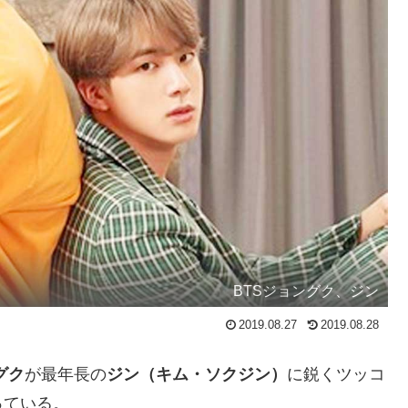
BTSジョングク、ジン
2019.08.27
2019.08.28
グク
が最年長の
ジン（キム・ソクジン）
に鋭くツッコ
っている。