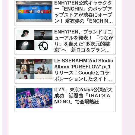
ENHYPEN公式キャラクタ
ー「ENCHIN」のポップア
ップストアが渋谷にオープ
ン！ 浴衣姿の「ENCHIN」
が登場
ENHYPEN、ブランドリニ
ューアルを発表！ 「つなが
り」を超えた“多次元的結
束”へ 新ロゴ＆ブランド
フィルム公開
LE SSERAFIM 2nd Studio
Album ‘PUREFLOW’ pt.1
リリース！Googleとコラ
ボレーションしたタイトル
曲「BOOMPALA」MVも公
ITZY、東京2days公演が大
開
成功 話題曲「THAT’S A
NO NO」で会場熱狂