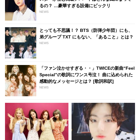
るの？ …豪華すぎる設備にビックリ
NEWS
とっても不思議！？ BTS（防弾少年団）にも、
弟グループ TXT にもない、「あること」とは？
NEWS
「ファン泣かせすぎる・・」TWICEの新曲“Feel
Special”の歌詞にワンス号泣！ 曲に込められた
感動的なメッセージとは？ [歌詞和訳]
NEWS