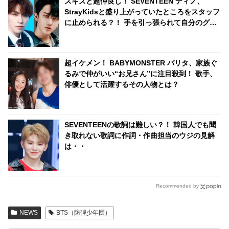
スキズと超仲良し！ SEVENTEEN ディノ、
StrayKidsと盛り上がっていたところをスタッフ
に止められる？！ 手を引っ張られて自分のグル
ープの元へ連行・・ かわいすぎる一部始終に爆
笑
超イケメン！ BABYMONSTER パリタ、家族ぐ
るみで仲がいい“お兄さん”に注目殺到！ 歌手、
俳優として活躍するその人物とは？
SEVENTEENの歌詞は難しい？！ 韓国人でも聞
き取れない歌詞に作詞・作曲担当のウジの見解
は・・
Recommended by
NEWS
BTS（防弾少年団）