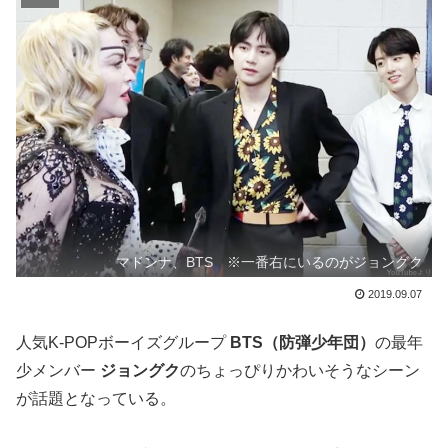
マドンナ、BTS ※一番右にいるのがジョングク
2019.09.07
人気K-POPボーイズグループ
BTS（防弾少年団）
の最年
少メンバー
ジョングク
のちょっぴりかわいそうなシーン
が話題となっている。