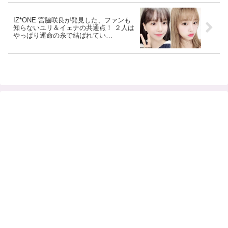
IZ*ONE 宮脇咲良が発見した、ファンも
知らないユリ＆イェナの共通点！ ２人は
やっぱり運命の糸で結ばれてい
る・・！？