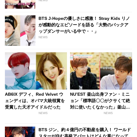
NEWS
BTS J-Hopeの優しさに感激！ Stray Kids リノ
が感動的なエピソードを語る「大勢のバックア
ップダンサーがいる中で・・」
NEWS
AB6IX デフィ、Red Velvet ウ
NU’EST 釜山出身ファン・ミニ
ェンディは、オバマ大統領賞を
ョン「標準語〇〇がクサくて絶
受賞した天才アイドルだった
対に使いたくなかった」釜山出
身ならみんな知ってる「鳥肌必
NEWS
NEWS
須のソウル語」とは？
BTS ジン、約４億円の不動産を購入！ ワールド
スターが住む高級アパートはどんな風になって