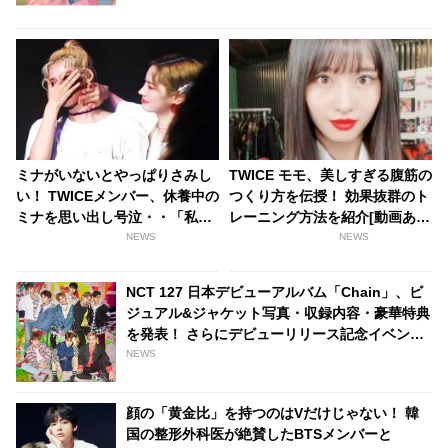
ミナがいないとやっぱりさみし
TWICE モモ、美しすぎる腹筋の
い！ TWICEメンバー、休養中の
つくり方を伝授！ 効果抜群のト
ミナを思い出し号泣・・「私た
レーニング方法を紹介[動画あ
ちは9人でTWICE」[動画]
り]
NEWS
NEWS
NCT 127 日本デビューアルバム「Chain」、ビ
ジュアル&ジャケット写真・収録内容・豪華特典
を発表！ さらにデビューリリース記念イベント
開催決定
NEWS
顔の「黄金比」を持つのはVだけじゃない！ 韓
国の整形外科医が絶賛したBTSメンバーと