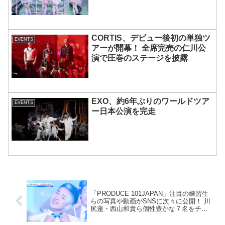
MOMOKAとのスペシャルコラボ
も実現
CORTIS、デビュー後初の単独ツ
EVENTS
アーが開幕！ 全席完売の仁川公
演で圧巻のステージを披露
EXO、約6年ぶりのワールドツア
EVENTS
ー日本公演を完走
「PRODUCE 101JAPAN」注目の練習生
らの写真や動画がSNSに次々に公開！ 川
尻蓮・西山和貴ら個性豊かな７名をチェ
ックアウト