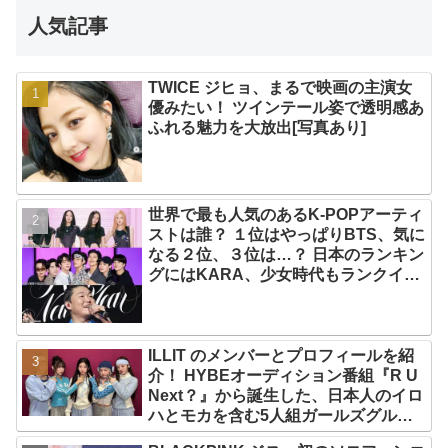
人気記事
TWICE ジヒョ、まるで映画の主演女
優みたい！ ツインテール姿で透明感あ
ふれる魅力を大放出[写真あり]
世界で最も人気のあるK-POPアーティ
ストは誰？ １位はやっぱりBTS、気に
なる２位、３位は…？ 日本のランキン
グにはKARA、少女時代もランクイ
ン！ 各国の個性あふれるデータに注目
殺到
ILLIT のメンバーとプロフィールを紹
介！ HYBEオーディション番組『R U
Next？』から誕生した、日本人のイロ
ハとモカを含む5人組ガールズグルー
プ！ デビュー曲「Magnetic」がいき