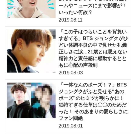
ームやニュースにまで影響が！
いったい何故？
2019.08.11
「この子はつらいことを背負い
すぎてる」BTS ジョングクがひ
どい体調不良の中で見せた礼儀
正しさに涙…21歳とは思えない
精神力と責任感に感動するとと
もに心配の声殺到
2019.08.03
「一体なんのポーズ！？」BTS
ジョングクがふと見せる“あの
ポーズ”のヒミツが明らかに！
独特すぎる仕草は〇〇のためだ
った！ そのあまりの愛らしさに
ファン悶絶
2019.08.01