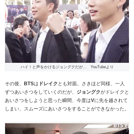
ハイ！と声をかけるジョングクだが… YouTubeより
その後、
BTS
は
ドレイク
とも対面。さきほど同様、一人
ずつあいさつをしていくのだが、
ジョングク
がドレイクと
あいさつをしようと思った瞬間、今度は
V
に先を越されて
しまい、スムーズにあいさつをすることができなかった。