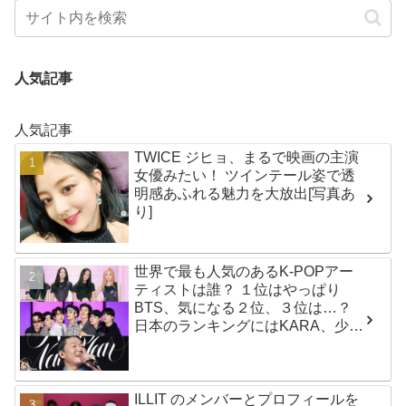
人気記事
人気記事
TWICE ジヒョ、まるで映画の主演
女優みたい！ ツインテール姿で透
明感あふれる魅力を大放出[写真あ
り]
世界で最も人気のあるK-POPアー
ティストは誰？ １位はやっぱり
BTS、気になる２位、３位は…？
日本のランキングにはKARA、少女
時代もランクイン！ 各国の個性あ
ふれるデータに注目殺到
ILLIT のメンバーとプロフィールを