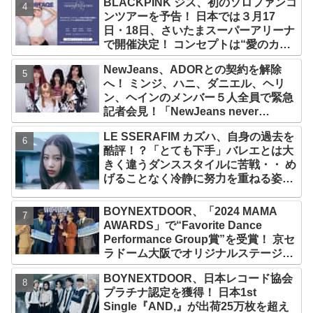
BLACKPINK ジス、初のソロファンコ
なりの大ヒット
ンツアーを予告！ 日本では３月17
日・18日、さいたまスーパーアリーナ
で開催決定！ コンセプトは“愛のカケ
ラ”！？ 14日には新アルバム
NewJeans、ADORとの契約を解除
『AMORTAGE』もリリース
へ！ ミンジ、ハニ、ダニエル、ヘリ
ン、ヘインのメンバー５人全員で緊急
記者会見！「NewJeans never
dies!」と微笑みの宣言！ ADOR側、
LE SSERAFIM カズハ、自身の過去を
2029年まで契約有効と主張
酷評！？「とても下手」バレエとは大
きく違うダンススタイルに苦戦・・ め
げることなく冷静に努力を重ねる姿に
称賛の声続々
BOYNEXTDOOR、「2024 MAMA
AWARDS」で“Favorite Dance
Performance Group賞”を受賞！ 京セ
ラドーム大阪でオリジナルステージパ
フォーマンス披露！ 卒業パーティーを
BOYNEXTDOOR、日本レコード協会
コンセプトにスーツで魅了【動画あ
プラチナ認定を獲得！ 日本1st
り】
Single『AND,』が出荷25万枚を超え