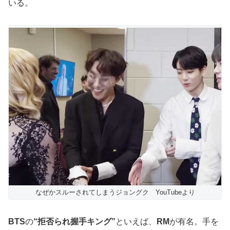
いる。
なぜかスルーされてしまうジョングク YouTubeより
BTS
の
“拒否られ握手キング”
といえば、
RM
が有名。手を