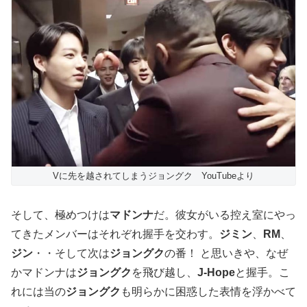
Vに先を越されてしまうジョングク YouTubeより
そして、極めつけは
マドンナ
だ。彼女がいる控え室にやっ
てきたメンバーはそれぞれ握手を交わす。
ジミン
、
RM
、
ジン
・・そして次は
ジョングク
の番！ と思いきや、なぜ
かマドンナは
ジョングク
を飛び越し、
J-Hope
と握手。こ
れには当の
ジョングク
も明らかに困惑した表情を浮かべて