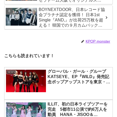
セラドーム大阪でオリジナルステ
ージパフォーマンス披露！ 卒業パ
BOYNEXTDOOR、日本レコード協
ーティーをコンセプトにスーツで
会プラチナ認定を獲得！ 日本1st
魅了【動画あり】
Single『AND,』が出荷25万枚を超
える！ 韓国での９月カムバックも
決定
KPOP monster
こちらも読まれています！
グローバル・ガール・グループ
NEWS
KATSEYE、EP『WILD』発売記
念ポップアップストアを東京・原
宿で開催 限定グッズも登場
ILLIT、初の日本ライブツアーを
NEWS
完走 5都市11公演で約6万人を
動員 HANA・JISOO＆