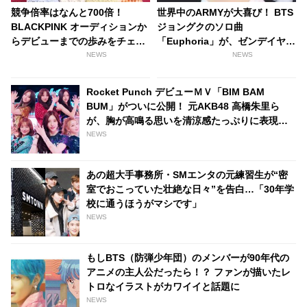
競争倍率はなんと700倍！
世界中のARMYが大喜び！ BTS
BLACKPINK オーディションか
ジョングクのソロ曲
らデビューまでの歩みをチェッ
「Euphoria」が、ゼンデイヤ主
ク
演の米ドラマの最終回で使用さ
NEWS
NEWS
れる［動画］
Rocket Punch デビューＭＶ「BIM BAM
BUM」がついに公開！ 元AKB48 高橋朱里ら
が、胸が高鳴る思いを清涼感たっぷりに表現
［動画］
NEWS
あの超大手事務所・SMエンタの元練習生が“密
室でおこっていた壮絶な日々”を告白…「30年学
校に通うほうがマシです」
NEWS
もしBTS（防弾少年団）のメンバーが90年代の
アニメの主人公だったら！？ ファンが描いたレ
トロなイラストがカワイイと話題に
NEWS