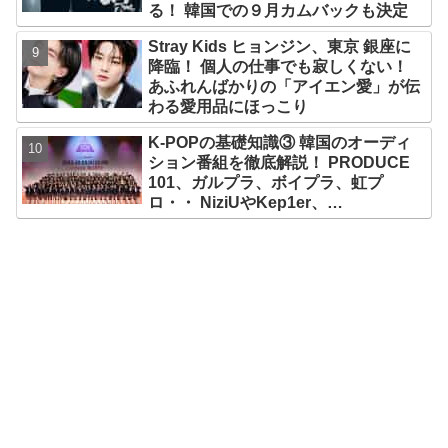
る！ 韓国での９月カムバックも決定
Stray Kids ヒョンジン、東京 銀座に
降臨！ 個人の仕事でも寂しくない！
あふれんばかりの「アイエン愛」が伝
わる愛用品にほっこり
K-POPの基礎知識③ 韓国のオーディ
ション番組を徹底解説！ PRODUCE
101、ガルプラ、ボイプラ、虹プ
ロ・・ NiziUやKep1er、
ZEROBASEONEら人気グループが
続々と誕生！ JO1やINI、ME:Iを生ん
だ日プまで一挙紹介