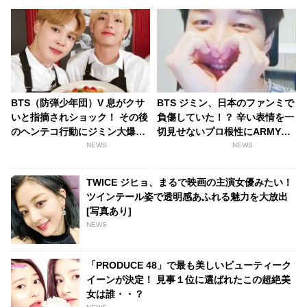
BTS（防弾少年団）V 息がクサ
BTS ジミン、日本のファンミで
いと指摘されショック！ その後
負傷していた！？ 辛い表情を一
のヘンテコ行動にジミン大爆笑
切見せないプロ根性にARMY感
[動画あり]
激… 素敵なパフォーマンスでフ
NEWS
NEWS
ァンを魅了した彼は、まさにみ
んなのヒーロー
TWICE ジヒョ、まるで映画の主演女優みたい！
ツインテール姿で透明感あふれる魅力を大放出
[写真あり]
NEWS
「PRODUCE 48」で最も美しいビューティーク
イーンが決定！ 見事１位に選ばれたこの超絶美
女は誰・・？