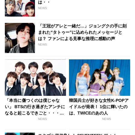
は・・
NEWS
「王冠がアレと一緒だ…」ジョングクの手に刻
まれた“タトゥー”に込められたメッセージと
は？ ファンによる見事な推理に感動の声
NEWS
「本当に傷つくのは僕じゃな
韓国兵士が好きな女性K-POPア
い」 BTSの行き過ぎたアンチに
イドルが発表！ 1位に輝いたの
なると起こるできごと・・・悪
は、TWICEのあの人
質ユーザーの対処のためARMY
NEWS
NEWS
に協力求める