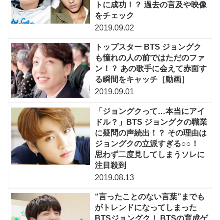
トに成功！？ 過去の言及や映像
をチェック
2019.09.02
トップスター BTS ジョングク
も憧れの人の前ではただのファ
ン！？ あの歌手に会えて赤面す
る瞬間をキャッチ［動画］
2019.09.01
「ジョングクって…本当にアイ
ドル？」BTS ジョングクの職業
に疑問の声続出！？ その理由は
ジョングクの立派すぎる○○！
思わず二度見してしまうソレに
注目殺到
2019.08.13
“言ったことのない言葉”までも
がトレンドになってしまった
BTSジョングク！ BTSの育成ゲ