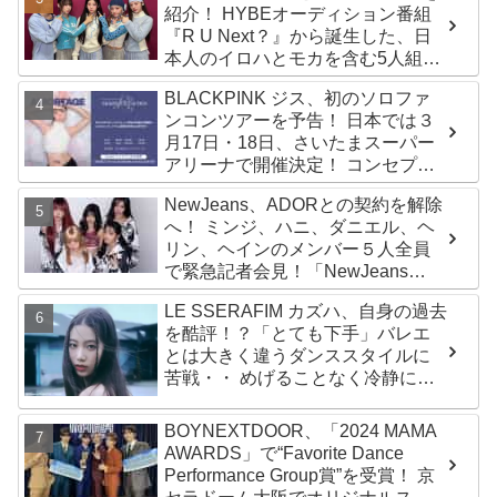
紹介！ HYBEオーディション番組
『R U Next？』から誕生した、日
本人のイロハとモカを含む5人組ガ
ールズグループ！ デビュー曲
BLACKPINK ジス、初のソロファ
「Magnetic」がいきなりの大ヒッ
ンコンツアーを予告！ 日本では３
ト
月17日・18日、さいたまスーパー
アリーナで開催決定！ コンセプト
は“愛のカケラ”！？ 14日には新ア
NewJeans、ADORとの契約を解除
ルバム『AMORTAGE』もリリース
へ！ ミンジ、ハニ、ダニエル、ヘ
リン、ヘインのメンバー５人全員
で緊急記者会見！「NewJeans
never dies!」と微笑みの宣言！
LE SSERAFIM カズハ、自身の過去
ADOR側、2029年まで契約有効と
を酷評！？「とても下手」バレエ
主張
とは大きく違うダンススタイルに
苦戦・・ めげることなく冷静に努
力を重ねる姿に称賛の声続々
BOYNEXTDOOR、「2024 MAMA
AWARDS」で“Favorite Dance
Performance Group賞”を受賞！ 京