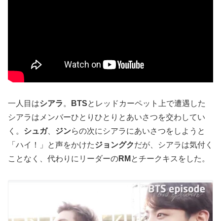
一人目は
シアラ
。
BTS
とレッドカーペット上で遭遇した
シアラはメンバーひとりひとりとあいさつを交わしてい
く。
シュガ
、
ジン
らの次にシアラにあいさつをしようと
「ハイ！」と声をかけた
ジョングク
だが、シアラは気付く
ことなく、代わりにリーダーの
RM
とチークキスをした。