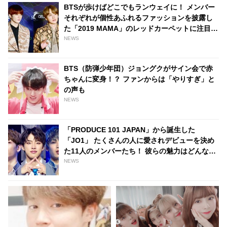
BTSが歩けばどこでもランウェイに！ メンバー
それぞれが個性あふれるファッションを披露し
た「2019 MAMA」のレッドカーペットに注目
[写真あり]
NEWS
BTS（防弾少年団）ジョングクがサイン会で赤
ちゃんに変身！？ ファンからは「やりすぎ」と
の声も
NEWS
「PRODUCE 101 JAPAN」から誕生した
「JO1」 たくさんの人に愛されデビューを決め
た11人のメンバーたち！ 彼らの魅力はどんなと
ころ？ ～河野純喜・金城碧海・與那城奨編～
NEWS