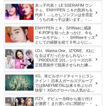
末っ子代表！ LE SSERAFIM ウン
チェ、ENHYPEN ニキの気持ちを
代弁！ …しかしソンフンは全否定
「うちの末っ子は違います」・・
かわいすぎる２人の会話に爆笑
ENHYPEN ニキ、SHINeeに感謝
「K-POPを知ったきっかけ、今も
ロールモデル」・・ SHINeeキッズ
としての経験を経て６年ぶりに東
京ドームに帰還した感想は？
I.O.I、Wanna One、IZ*ONE、X1に
なるはずだったかもしれない・・
「PRODUCE 101」シリーズの不
正投票操作で脱落させられた練習
生12人の氏名が公表
XG、米ビルボードチャートにラン
クイン！ 日本人ガールズグループ
ではBABYMETAL以来５年ぶりの
快挙！ XGのグローバル人気が止ま
らない…「コーチェラ2025」にも
ITZY、デビュー当時から振り付け
日本人唯一の出演
が激変！ まだ若いのに関節が・・