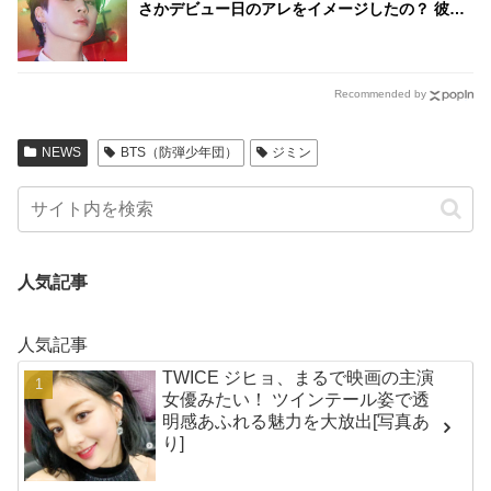
さかデビュー日のアレをイメージしたの？ 彼の
魅力をさらに引き立てるそのタトゥーに大絶賛
の声殺到
Recommended by
NEWS
BTS（防弾少年団）
ジミン
人気記事
人気記事
TWICE ジヒョ、まるで映画の主演
女優みたい！ ツインテール姿で透
明感あふれる魅力を大放出[写真あ
り]