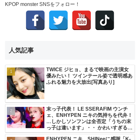
KPOP monster SNSをフォロー！
人気記事
TWICE ジヒョ、まるで映画の主演女
優みたい！ ツインテール姿で透明感あ
ふれる魅力を大放出[写真あり]
末っ子代表！ LE SSERAFIM ウンチ
ェ、ENHYPEN ニキの気持ちを代弁！
…しかしソンフンは全否定「うちの末
っ子は違います」・・ かわいすぎる２
人の会話に爆笑
ENHYPEN ニキ、SHINeeに感謝「K-