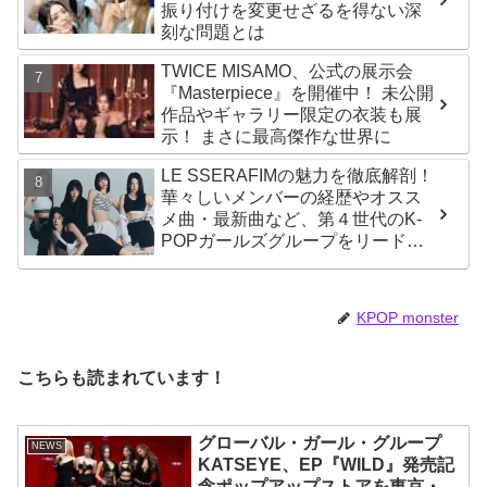
振り付けを変更せざるを得ない深
刻な問題とは
TWICE MISAMO、公式の展示会
『Masterpiece』を開催中！ 未公開
作品やギャラリー限定の衣装も展
示！ まさに最高傑作な世界に
LE SSERAFIMの魅力を徹底解剖！
華々しいメンバーの経歴やオスス
メ曲・最新曲など、第４世代のK-
POPガールズグループをリードす
る彼女たちのスゴさとは？
KPOP monster
こちらも読まれています！
グローバル・ガール・グループ
NEWS
KATSEYE、EP『WILD』発売記
念ポップアップストアを東京・原