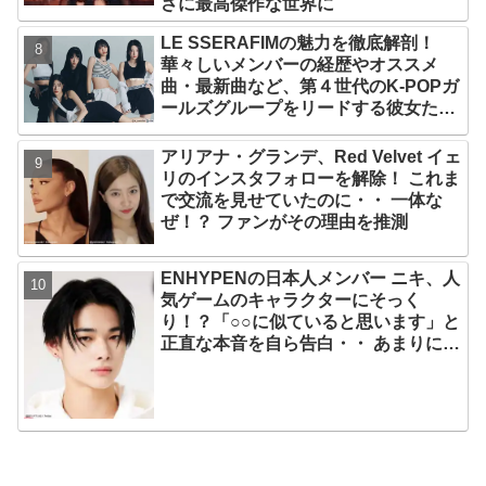
さに最高傑作な世界に
LE SSERAFIMの魅力を徹底解剖！
華々しいメンバーの経歴やオススメ
曲・最新曲など、第４世代のK-POPガ
ールズグループをリードする彼女たち
のスゴさとは？
アリアナ・グランデ、Red Velvet イェ
リのインスタフォローを解除！ これま
で交流を見せていたのに・・ 一体な
ぜ！？ ファンがその理由を推測
ENHYPENの日本人メンバー ニキ、人
気ゲームのキャラクターにそっく
り！？「○○に似ていると思います」と
正直な本音を自ら告白・・ あまりにも
そっくりな見た目にファン大爆笑「客
観的な視点で自分を見てるねｗｗ」