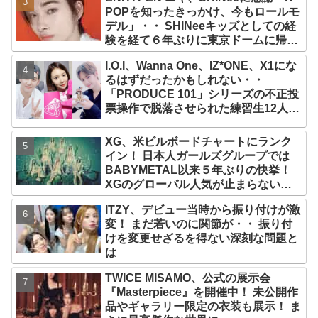
POPを知ったきっかけ、今もロールモ
デル」・・ SHINeeキッズとしての経
験を経て６年ぶりに東京ドームに帰還
した感想は？
I.O.I、Wanna One、IZ*ONE、X1にな
るはずだったかもしれない・・
「PRODUCE 101」シリーズの不正投
票操作で脱落させられた練習生12人の
氏名が公表
XG、米ビルボードチャートにランク
イン！ 日本人ガールズグループでは
BABYMETAL以来５年ぶりの快挙！
XGのグローバル人気が止まらない…
「コーチェラ2025」にも日本人唯一の
ITZY、デビュー当時から振り付けが激
出演
変！ まだ若いのに関節が・・ 振り付
けを変更せざるを得ない深刻な問題と
は
TWICE MISAMO、公式の展示会
『Masterpiece』を開催中！ 未公開作
品やギャラリー限定の衣装も展示！ ま