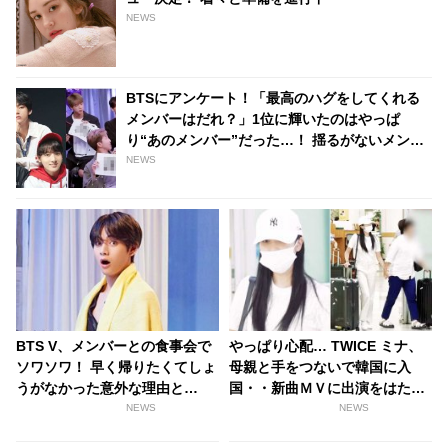
NEWS
BTSにアンケート！「最高のハグをしてくれる
メンバーはだれ？」1位に輝いたのはやっぱ
り“あのメンバー”だった…！ 揺るがないメンバ
ー愛にファン感動
NEWS
BTS V、メンバーとの食事会で
やっぱり心配… TWICE ミナ、
ソワソワ！ 早く帰りたくてしょ
母親と手をつないで韓国に入
うがなかった意外な理由と
国・・新曲ＭＶに出演をはたす
は・・？
もファンからは体調を懸念する
NEWS
NEWS
声［動画］