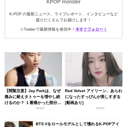
KPOP monster
K-POP の最新ニュース、ライブレポート、インタビューなど
盛りだくさんでお届けします！
☆Twitterで最新情報を発信中！
今すぐフォロー！
【閲覧注意】Jay Parkは、なぜ
Red Velvet アイリーン、あらわ
痛みに耐えタトゥーを増やし続
になったすっぴんが美しすぎる
けるのか？ １番痛かった部分や
[動画あり]
タトゥーの意味、始めたキッカ
NEWS
NEWS
ケを告白
BTS Vをロールモデルとして憧れるK-POPアイ