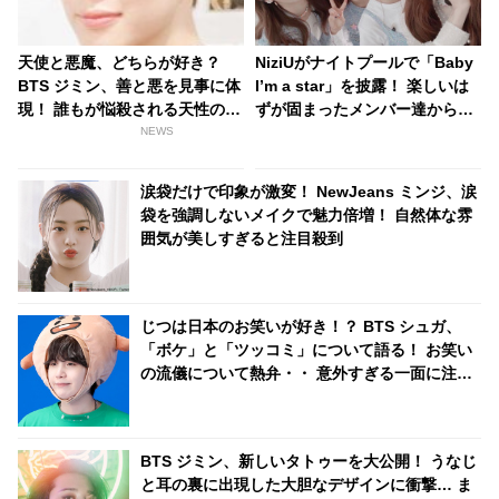
天使と悪魔、どちらが好き？
NiziUがナイトプールで「Baby
BTS ジミン、善と悪を見事に体
I’m a star」を披露！ 楽しいは
現！ 誰もが悩殺される天性の表
ずが固まったメンバー達から
現力にファンは脱帽
次々に悲鳴が！ その理由とは？
NEWS
[動画あり]
涙袋だけで印象が激変！ NewJeans ミンジ、涙
袋を強調しないメイクで魅力倍増！ 自然体な雰
囲気が美しすぎると注目殺到
じつは日本のお笑いが好き！？ BTS シュガ、
「ボケ」と「ツッコミ」について語る！ お笑い
の流儀について熱弁・・ 意外すぎる一面に注目
集中
BTS ジミン、新しいタトゥーを大公開！ うなじ
と耳の裏に出現した大胆なデザインに衝撃… ま