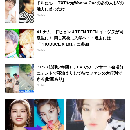
ドルたち！ TXTや元Wanna Oneのあの人もVの
魅力に首ったけ
NEWS
X1 ナム・ドヒョン＆TEEN TEEN イ・ジヌが同
級生に！ 同じ高校に入学へ・・過去には
「PRODUCE X 101」に参加
NEWS
BTS（防弾少年団）、LAでのコンサート会場前
にテントで寝泊まりして待つファンの大行列で
きる[動画あり]
NEWS