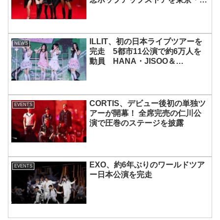
宿で開催 限定グッズも登場
ILLIT、初の日本ライブツアーを
NEWS
完走 5都市11公演で約6万人を
動員 HANA・JISOO＆
MOMOKAとのスペシャルコラボ
も実現
CORTIS、デビュー後初の単独ツ
EVENTS
アーが開幕！ 全席完売の仁川公
演で圧巻のステージを披露
EXO、約6年ぶりのワールドツア
EVENTS
ー日本公演を完走