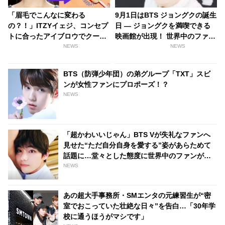
「眉毛でこんなに変わる
9月1日はBTS ジョングクの誕生
の？！」ITZYイェジ、コンセプ
日 ― ジョングクを満喫できる
トに合ったアイブロウでクール
映画館が出現！ 世界中のファン
な印象を大チェンジ！
が熱く盛り上がれる企画も続々
NEWS
NEWS
と登場
BTS（防弾少年団）の弟グループ「TXT」スビ
ンが女性ファンにプロポーズ！？
NEWS
「超かわいいじゃん」BTS Vが失礼なファンへ
見せた“ただ自分自身を愛する”姿があらためて
話題に…堂々とした態度に世界中のファンが感
動「彼から学ぶことがたくさんある」
NEWS
あの超大手事務所・SMエンタの元練習生が“密
室でおこっていた壮絶な日々”を告白…「30年学
校に通うほうがマシです」