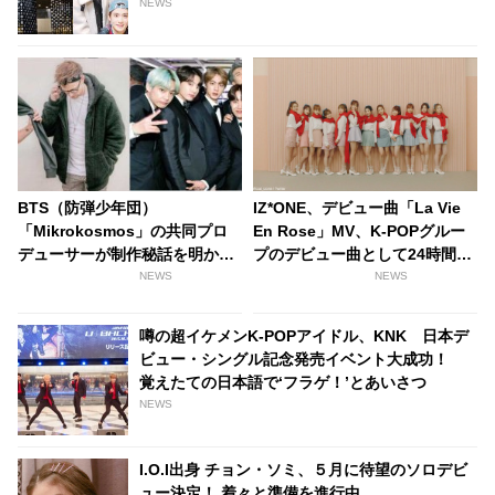
NEWS
BTS（防弾少年団）
IZ*ONE、デビュー曲「La Vie
「Mikrokosmos」の共同プロ
En Rose」MV、K-POPグルー
デューサーが制作秘話を明か
プのデビュー曲として24時間の
す！ 「あんな気持ちを味わうこ
再生回数が歴代最高を記録[動画
NEWS
NEWS
とは二度とないかもしれない」
あり]
「世界最大で最高のバンド」
噂の超イケメンK-POPアイドル、KNK 日本デ
ビュー・シングル記念発売イベント大成功！
覚えたての日本語で‘フラゲ！’とあいさつ
NEWS
I.O.I出身 チョン・ソミ、５月に待望のソロデビ
ュー決定！ 着々と準備を進行中