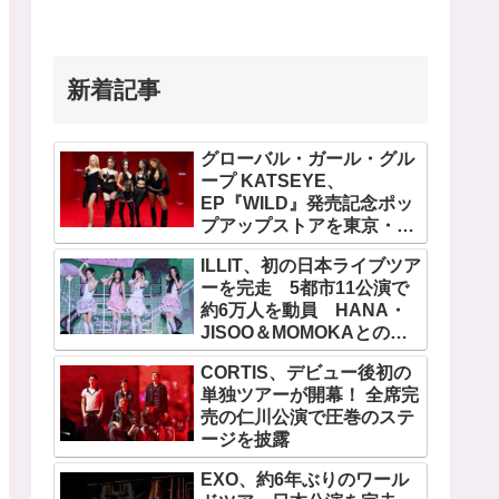
新着記事
グローバル・ガール・グル
ープ KATSEYE、
EP『WILD』発売記念ポッ
プアップストアを東京・原
宿で開催 限定グッズも登
ILLIT、初の日本ライブツア
場
ーを完走 5都市11公演で
約6万人を動員 HANA・
JISOO＆MOMOKAとのス
ペシャルコラボも実現
CORTIS、デビュー後初の
単独ツアーが開幕！ 全席完
売の仁川公演で圧巻のステ
ージを披露
EXO、約6年ぶりのワール