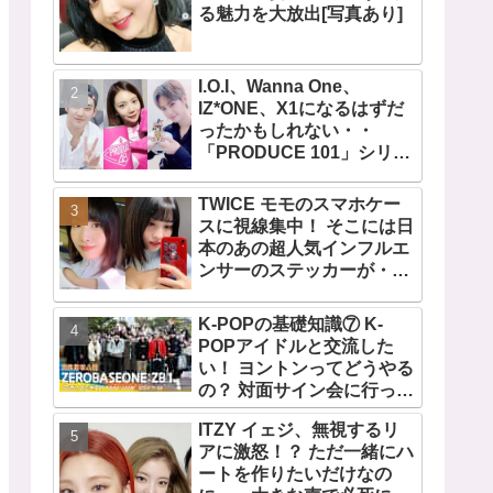
る魅力を大放出[写真あり]
I.O.I、Wanna One、
IZ*ONE、X1になるはずだ
ったかもしれない・・
「PRODUCE 101」シリー
ズの不正投票操作で脱落さ
せられた練習生12人の氏名
TWICE モモのスマホケー
が公表
スに視線集中！ そこには日
本のあの超人気インフルエ
ンサーのステッカーが・・
TWICEの大ファンを公言す
るその人物は大よろこび！
K-POPの基礎知識⑦ K-
まさに「成功したファン」
POPアイドルと交流した
だと話題沸騰
い！ ヨントンってどうやる
の？ 対面サイン会に行って
みたい！ ショケ、お見送り
ITZY イェジ、無視するリ
会、握手会・・・リリース
アに激怒！？ ただ一緒にハ
イベントあれこれを紹介
ートを作りたいだけなの