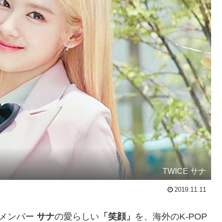
TWICE サナ
2019.11.11
メンバー
サナ
の愛らしい
「笑顔」
を、海外のK-POP