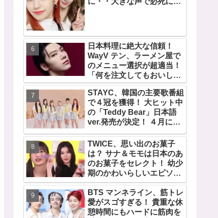
に・・大きな声で必死にア
ピールする姿がかわいすぎ
る[動画]
日本料理に絶大な信頼！
WayV テン、ラーメン屋で
のメニュー選択が超適当！
「何を注文してもおいしい
から・・」日本の食べ物に
STAYC、韓国の主要歌番組
関する持論を明かす
で４冠を獲得！ 大ヒット中
の「Teddy Bear」日本語
ver.発売が決定！ ４月には
来日公演を大阪と東京で開
催
TWICE、思い出のお菓子
は？ サナ＆モモは日本のあ
のお菓子をセレクト！ 幼少
期のかわいらしいエピソー
ドも公開
BTS マンネライン、筋トレ
愛がスゴすぎる！ 貴重な休
憩時間にもハードに筋肉を