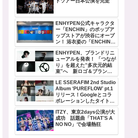
ドツアー日本公演を完走
ENHYPEN公式キャラクタ
ー「ENCHIN」のポップア
ップストアが渋谷にオープ
ン！ 浴衣姿の「ENCHIN」
が登場
ENHYPEN、ブランドリニ
ューアルを発表！ 「つなが
り」を超えた“多次元的結
束”へ 新ロゴ＆ブランド
フィルム公開
LE SSERAFIM 2nd Studio
Album ‘PUREFLOW’ pt.1
リリース！Googleとコラ
ボレーションしたタイトル
曲「BOOMPALA」MVも公
ITZY、東京2days公演が大
開
成功 話題曲「THAT’S A
NO NO」で会場熱狂