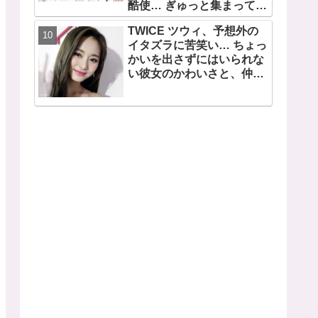
酷使… ぎゅっと集まってお
互いの体に負荷をかけあう
TWICE ツウィ、予想外の
３人のトレーニング風景が
イタズラに苦笑い… ちょっ
かわいすぎるとファンくぎ
かいを出さずにはいられな
づけ
い彼女のかわいさと、仲睦
まじいメンバーのやり取り
にファンはほっこり