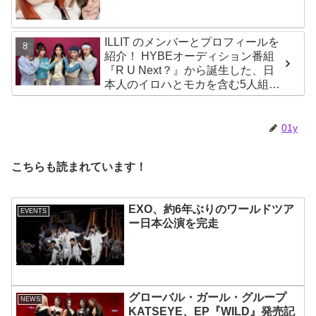
ILLIT のメンバーとプロフィールを
紹介！ HYBEオーディション番組
『R U Next？』から誕生した、日
本人のイロハとモカを含む5人組ガ
ールズグループ！ デビュー曲
「Magnetic」がいきなりの大ヒッ
ト
01y
こちらも読まれています！
EXO、約6年ぶりのワールドツア
EVENTS
ー日本公演を完走
グローバル・ガール・グループ
NEWS
KATSEYE、EP『WILD』発売記