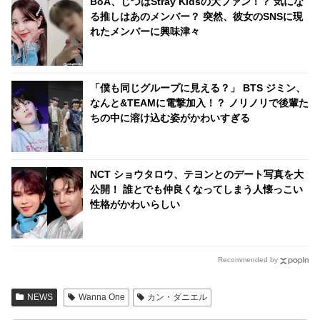
BoA、じつはStray Kidsの大ファン！？ 気にな
アクションに爆笑
る推しはあのメンバー？ 突然、彼女のSNSに現
れたメンバーに興味津々
「僕も同じグループに見える？」 BTS ジミン、
なんと&TEAMに電撃加入！？ ノリノリで後輩た
ちの中に溶け込む姿がかわいすぎる
NCT ショウタロウ、テヨンとのデート写真を大
公開！ 誰とでも仲良くなってしまう人懐っこい
性格がかわいらしい
Recommended by
NEWS
Wanna One
カン・ダニエル