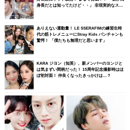
熱い人気を証明
身長だとは知ってたけど・・」 非現実的なスタ
イルに一目ぼれする人続出
ありえない運動量！ LE SSERAFIMの練習生時
代の筋トレメニューにStray Kids バンチャンも
驚愕！ 「僕たちも無理だと思います」
KARA ジヨン（知英）、新メンバーのヨンジと
は気まずい間柄だった！ 15周年記念撮影時はほ
ぼ初対面！ 仲良くなったきっかけは…？