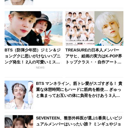
BTS（防弾少年団）ジミン＆ジ
TREASUREの日本人メンバー
ョングクに思いがけないハプニ
アサヒ、絵画の実力はK-POP界
ング発生！ 2人の可愛いミスに
トップクラス・・自作アートが
ファン喜ぶ
ポスターに！ アサヒが手がけた
NEWS
楽曲「ORANGE」のライブ映像
は本日（11月20日）初公開
BTS マンネライン、筋トレ愛がスゴすぎる！ 貴
重な休憩時間にもハードに筋肉を酷使… ぎゅっ
と集まってお互いの体に負荷をかけあう３人の
トレーニング風景がかわいすぎるとファンくぎ
づけ
SEVENTEEN、整形外科医が選ぶ1番美しいビジ
ュアルメンバーはいったい誰？ ミンギュやジョ