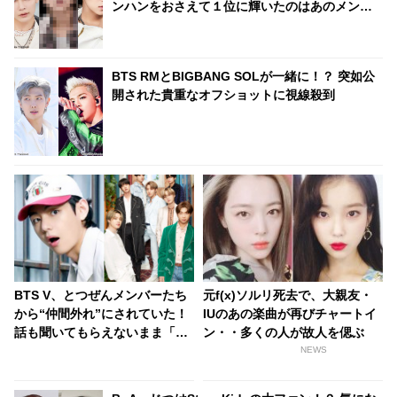
ンハンをおさえて１位に輝いたのはあのメンバ
ー・・
BTS RMとBIGBANG SOLが一緒に！？ 突如公
開された貴重なオフショットに視線殺到
BTS V、とつぜんメンバーたち
元f(x)ソルリ死去で、大親友・
から“仲間外れ”にされていた！
IUのあの楽曲が再びチャートイ
話も聞いてもらえないまま「も
ン・・多くの人が故人を偲ぶ
う行け！」と見捨てられて…
NEWS
口々にVをバカにしてからかう
メンバーたちの団結力＆Vのリ