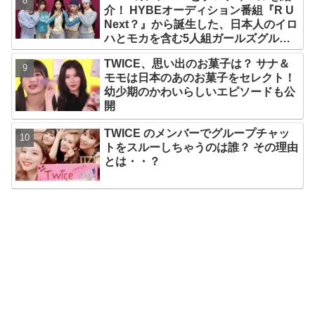
介！ HYBEオーディション番組『R U
Next？』から誕生した、日本人のイロ
ハとモカを含む5人組ガールズグルー
プ！ デビュー曲「Magnetic」がいき
TWICE、思い出のお菓子は？ サナ＆
なりの大ヒット
モモは日本のあのお菓子をセレクト！
幼少期のかわいらしいエピソードも公
開
TWICE のメンバーでグループチャッ
トをスルーしちゃうのは誰？ その理由
とは・・？