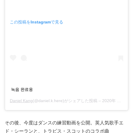
この投稿をInstagramで見る
녹음 완료옹
Daniel Kang
(@daniel.k.here)がシェアした投稿 –
2020年 3月月1日午後11時32分PST
その後、今度はダンスの練習動画を公開。英人気歌手エ
ド・シーランと、トラビス・スコットのコラボ曲