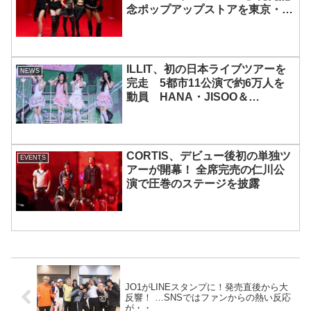
念ポップアップストアを東京・原
宿で開催 限定グッズも登場
ILLIT、初の日本ライブツアーを
NEWS
完走 5都市11公演で約6万人を
動員 HANA・JISOO＆
MOMOKAとのスペシャルコラボ
も実現
CORTIS、デビュー後初の単独ツ
EVENTS
アーが開幕！ 全席完売の仁川公
演で圧巻のステージを披露
JO1がLINEスタンプに！発売直後から大
反響！ …SNSではファンからの熱い反応
が・・