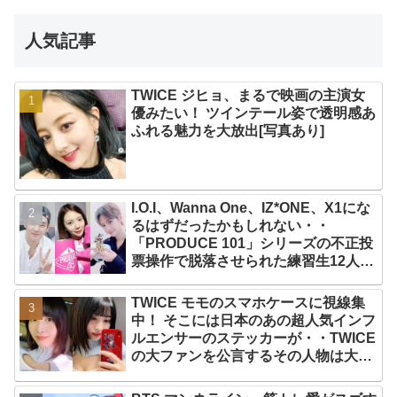
人気記事
TWICE ジヒョ、まるで映画の主演女
優みたい！ ツインテール姿で透明感あ
ふれる魅力を大放出[写真あり]
I.O.I、Wanna One、IZ*ONE、X1にな
るはずだったかもしれない・・
「PRODUCE 101」シリーズの不正投
票操作で脱落させられた練習生12人の
氏名が公表
TWICE モモのスマホケースに視線集
中！ そこには日本のあの超人気インフ
ルエンサーのステッカーが・・TWICE
の大ファンを公言するその人物は大よ
ろこび！ まさに「成功したファン」だ
と話題沸騰