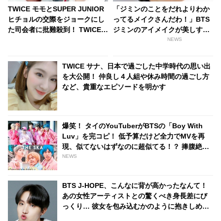
TWICE モモとSUPER JUNIOR
「ジミンのことをだれよりわか
ヒチョルの交際をジョークにし
ってるメイクさんだわ！」BTS
た司会者に批難殺到！ TWICE
ジミンのアイメイクが美しすぎ
メンバーらも微妙な反応
る…！ ジミンの魅力を完璧に引
NEWS
き出すメイクテクニックに脱
帽…その妖艶さの秘訣が明らか
TWICE サナ、日本で過ごした中学時代の思い出
に
を大公開！ 仲良し４人組や休み時間の過ごし方
など、貴重なエピソードを明かす
爆笑！ タイのYouTuberがBTSの「Boy With
Luv」を完コピ！ 低予算だけど全力でMVを再
現、似てないはずなのに超似てる！？ 捧腹絶倒
の仕上がりに[動画あり]
NEWS
BTS J-HOPE、こんなに背が高かったなんて！
あの女性アーティストとの驚くべき身長差にび
っくり… 彼女を包み込むかのように抱きしめる
姿に胸キュン