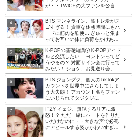
が・・TWICEの大ファンを公言す
るその人物は大よろこび！ まさに
「成功したファン」だと話題沸騰
BTS マンネライン、筋トレ愛がス
ゴすぎる！ 貴重な休憩時間にもハ
ードに筋肉を酷使… ぎゅっと集ま
ってお互いの体に負荷をかけあう
３人のトレーニング風景がかわい
K-POPの基礎知識⑦ K-POPアイド
すぎるとファンくぎづけ
ルと交流したい！ ヨントンってど
うやるの？ 対面サイン会に行って
みたい！ ショケ、お見送り会、握
手会・・・リリースイベントあれ
BTS ジョングク、個人のTikTokア
これを紹介
カウントを世界中にさらしてしま
う大失態！ アカウント名をファン
にいじられてタジタジに
ITZY イェジ、無視するリアに激
怒！？ ただ一緒にハートを作りた
いだけなのに・・大きな声で必死
にアピールする姿がかわいすぎる
[動画]