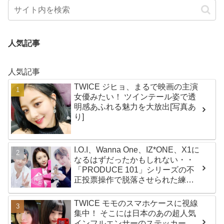
人気記事
人気記事
TWICE ジヒョ、まるで映画の主演
女優みたい！ ツインテール姿で透
明感あふれる魅力を大放出[写真あ
り]
I.O.I、Wanna One、IZ*ONE、X1に
なるはずだったかもしれない・・
「PRODUCE 101」シリーズの不
正投票操作で脱落させられた練習
生12人の氏名が公表
TWICE モモのスマホケースに視線
集中！ そこには日本のあの超人気
インフルエンサーのステッカー