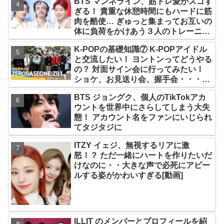
BTS マンネライン、筋トレ愛がスゴす
ぎる！ 貴重な休憩時間にもハードに筋
肉を酷使… ぎゅっと集まってお互いの
体に負荷をかけあう３人のトレーニン
グ風景がかわいすぎるとファンくぎづ
K-POPの基礎知識⑦ K-POPアイドル
け
と交流したい！ ヨントンってどうやる
の？ 対面サイン会に行ってみたい！
ショケ、お見送り会、握手会・・・リ
リースイベントあれこれを紹介
BTS ジョングク、個人のTikTokアカ
ウントを世界中にさらしてしまう大失
態！ アカウント名をファンにいじられ
てタジタジに
ITZY イェジ、無視するリアに激
怒！？ ただ一緒にハートを作りたいだ
けなのに・・大きな声で必死にアピー
ルする姿がかわいすぎる[動画]
ILLIT のメンバーとプロフィールを紹