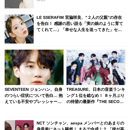
NEWS
LE SSERAFIM 宮脇咲良、“２人の父親”の存在
を告白！ 感謝の思い語る「実の娘のように育て
てくれて…」「幸せな人生を送ってきた」セン
シティブな話題にも臆せず堂々とした姿を見せ
る彼女に称賛の声
SEVENTEEN ジョンハン、自身
TREASURE、日本の音楽ランキ
のつらい症状について告白… 抱
ング１位を総なめ！ ８ヶ月ぶり
えている不安やプレッシャー、
の待望の最新作『THE SECOND
そしてファンやメンバーへの本
STEP : CHAPTER TWO』をつ
音まで… ジョンハンが語った素
いにリリース！ AWAではリアル
直な思いにファン涙
タイム急上昇ランキング１位か
NCT ソンチャン、aespa メンバーとのあまりの
ら27位までを独占・・ 日本での
身長差にネット騒然！ まるで合成！？ 「彼が高