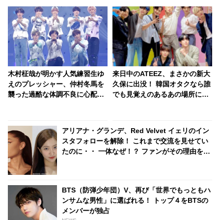
木村柾哉が明かす人気練習生ゆ
来日中のATEEZ、まさかの新大
えのプレッシャー、仲村冬馬を
久保に出没！ 韓国オタクなら誰
襲った過酷な体調不良に心配の
でも見覚えのあるあの場所にフ
声続出… 「PRODUCE 101
ァン大パニック！ 「なんでそこ
JAPAN 2」（日プ2）、
に？」
「Another Day」チームのメン
アリアナ・グランデ、Red Velvet イェリのイン
バー愛＆ステージへの切実な思
スタフォローを解除！ これまで交流を見せてい
いに感動
たのに・・ 一体なぜ！？ ファンがその理由を推
測
BTS（防弾少年団）V、再び「世界でもっともハ
ンサムな男性」に選ばれる！ トップ４をBTSの
メンバーが独占