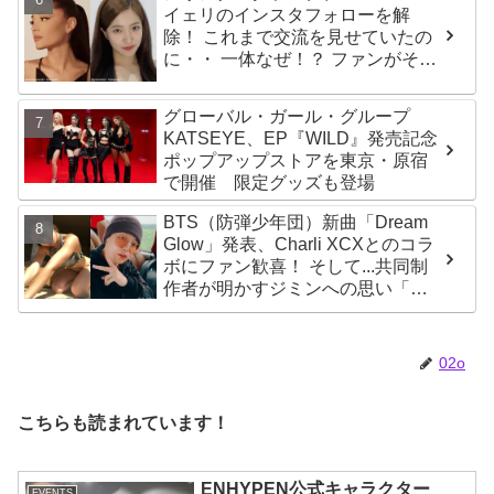
イェリのインスタフォローを解
除！ これまで交流を見せていたの
に・・ 一体なぜ！？ ファンがその
理由を推測
グローバル・ガール・グループ
KATSEYE、EP『WILD』発売記念
ポップアップストアを東京・原宿
で開催 限定グッズも登場
BTS（防弾少年団）新曲「Dream
Glow」発表、Charli XCXとのコラ
ボにファン歓喜！ そして...共同制
作者が明かすジミンへの思い「彼
の夢、そして彼の絶望から生まれ
た歌」
02o
こちらも読まれています！
ENHYPEN公式キャラクター
EVENTS