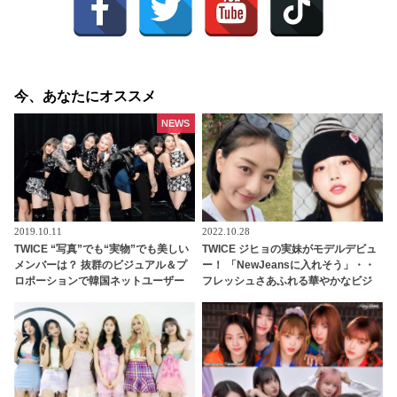
今、あなたにオススメ
NEWS
2019.10.11
2022.10.28
TWICE “写真”でも“実物”でも美しい
TWICE ジヒョの実妹がモデルデビュ
メンバーは？ 抜群のビジュアル＆プ
ー！ 「NewJeansに入れそう」・・
ロポーションで韓国ネットユーザー
フレッシュさあふれる華やかなビジ
をあっと言わせた4名とは・・？
ュアルに視線くぎ付け