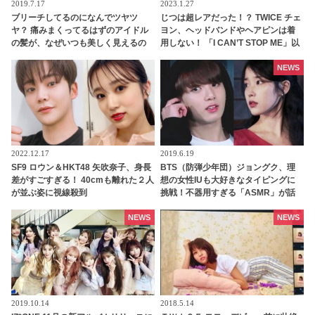
2019.7.17
2023.1.27
ブリーチしてるのになんでツヤツ
じつは超レアだった！？ TWICE チェ
ヤ？ 痛みまくってるはずのアイドル
ヨン、ヘッドバンドやヘアピンは着
の髪が、なぜいつも美しく見えるの
用しない！ 「I CAN’T STOP ME」以
か・・ その気になるヒミツと
来、なかなか見られない理由と
は・・？
は・・
NEWS
2022.12.17
2019.6.19
SF9 ロウン＆HKT48 矢吹奈子、身長
BTS（防弾少年団）ジョングク、理
差がすごすぎる！ 40cmも離れた２人
想の女性IUも大好きなタイピングに
が並ぶ姿に視線殺到
挑戦！不器用すぎる「ASMR」が話
題に…ついに苦手なモノ発見？[動画
あり]
NEWS
NEWS
2019.10.14
2018.5.14