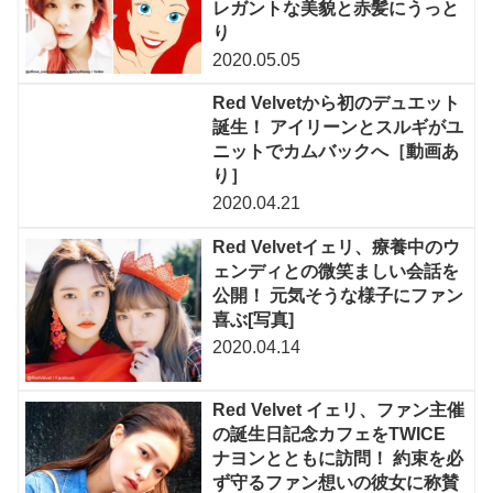
レガントな美貌と赤髪にうっと
り
2020.05.05
Red Velvetから初のデュエット
誕生！ アイリーンとスルギがユ
ニットでカムバックへ［動画あ
り］
2020.04.21
Red Velvetイェリ、療養中のウ
ェンディとの微笑ましい会話を
公開！ 元気そうな様子にファン
喜ぶ[写真]
2020.04.14
Red Velvet イェリ、ファン主催
の誕生日記念カフェをTWICE
ナヨンとともに訪問！ 約束を必
ず守るファン想いの彼女に称賛