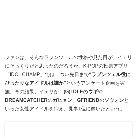
ファンは、そんなラプンツェルの性格や見た目が、イェリ
にそっくりだと思ったのだろうか。K-POPの投票アプリ
「IDOL CHAMP」では、つい先日まで
“ラプンツェル役に
ぴったりなアイドルは誰か”
というアンケート企画を実
施。その結果、イェリが、
(G)I-DLE
の
ウギ
や、
DREAMCATCHER
の
ガヒョン
、
GFRIEND
の
ソウォン
と
いった女性アイドルを抑え、見事1位に輝いたという。