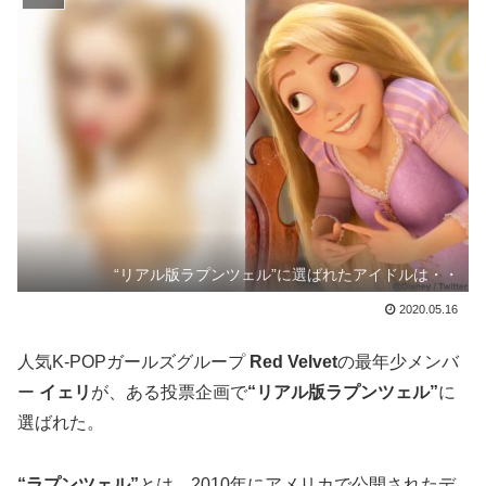
“リアル版ラプンツェル”に選ばれたアイドルは・・
2020.05.16
人気K-POPガールズグループ
Red Velvet
の最年少メンバ
ー
イェリ
が、ある投票企画で
“リアル版ラプンツェル”
に
選ばれた。
“ラプンツェル”
とは、2010年にアメリカで公開されたデ