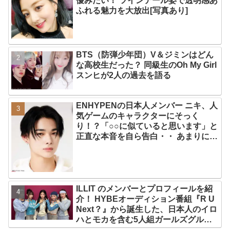
優みたい！ ツインテール姿で透明感あ
ふれる魅力を大放出[写真あり]
BTS（防弾少年団）V＆ジミンはどん
な高校生だった？ 同級生のOh My Girl
スンヒが2人の過去を語る
ENHYPENの日本人メンバー ニキ、人
気ゲームのキャラクターにそっく
り！？「○○に似ていると思います」と
正直な本音を自ら告白・・ あまりにも
そっくりな見た目にファン大爆笑「客
観的な視点で自分を見てるねｗｗ」
ILLIT のメンバーとプロフィールを紹
介！ HYBEオーディション番組『R U
Next？』から誕生した、日本人のイロ
ハとモカを含む5人組ガールズグルー
プ！ デビュー曲「Magnetic」がいき