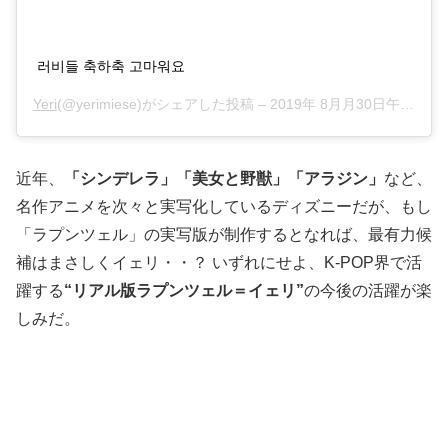
러비들 축하축 고마워요
Yeri
(@yerimiese)がシェアした投稿 –
2019年 8月月30日午前3時42分PDT
近年、
「シンデレラ」「美女と野獣」「アラジン」
など、
名作アニメを次々と実写化しているディズニーだが、もし
「ラプンツェル」の実写版が制作するとなれば、最有力候
補はまさしくイェリ・・？ いずれにせよ、K-POP界で活
躍する
“リアル版ラプンツェル＝イェリ”
の今後の活躍が楽
しみだ。