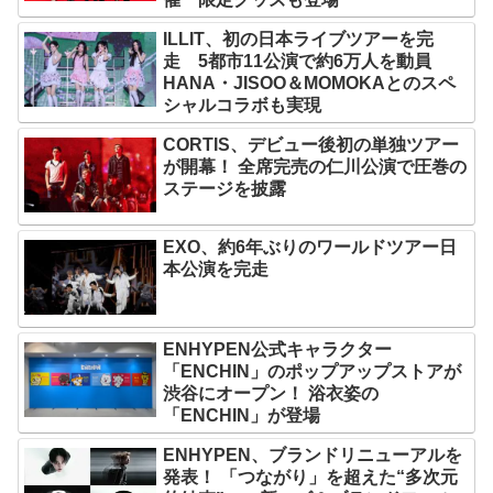
ILLIT、初の日本ライブツアーを完
走 5都市11公演で約6万人を動員
HANA・JISOO＆MOMOKAとのスペ
シャルコラボも実現
CORTIS、デビュー後初の単独ツアー
が開幕！ 全席完売の仁川公演で圧巻の
ステージを披露
EXO、約6年ぶりのワールドツアー日
本公演を完走
ENHYPEN公式キャラクター
「ENCHIN」のポップアップストアが
渋谷にオープン！ 浴衣姿の
「ENCHIN」が登場
ENHYPEN、ブランドリニューアルを
発表！ 「つながり」を超えた“多次元