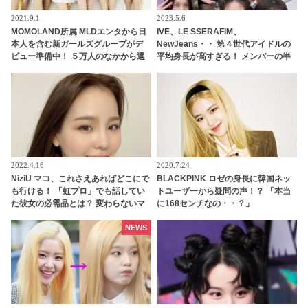
2021.9.1
2023.5.6
MOMOLAND所属 MLDエンタから日
IVE、LE SSERAFIM、
本人を含む新ガールズグループがデ
NewJeans・・ 第４世代アイドルの
ビュー準備中！ ５万人のなかから選
平均身長が高すぎる！ メンバーの半
抜、１日11時間の練習・・ 厳しい練
数が170センチ超えのグループも！
習生の生活が明らかに
高身長化を実感する結果にビックリ
2022.4.16
2020.7.24
NiziU マコ、これさえあればどこにで
BLACKPINK ロゼの身長に韓国ネッ
も行ける！ 「虹プロ」でも話してい
トユーザーから疑問の声！？ 「本当
た彼女の必需品とは？ 変わらないマ
に168センチなの・・？」
コの誠実な姿に「さすが！」との声
続出
NEWS