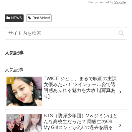
Recommended by
ンクイン！ 各国の個性あふれるデー
タに注目殺到
NEWS
Red Velvet
人気記事
人気記事
TWICE ジヒョ、まるで映画の主演
女優みたい！ ツインテール姿で透
明感あふれる魅力を大放出[写真あ
り]
BTS（防弾少年団）V＆ジミンはど
んな高校生だった？ 同級生のOh
My Girlスンヒが2人の過去を語る