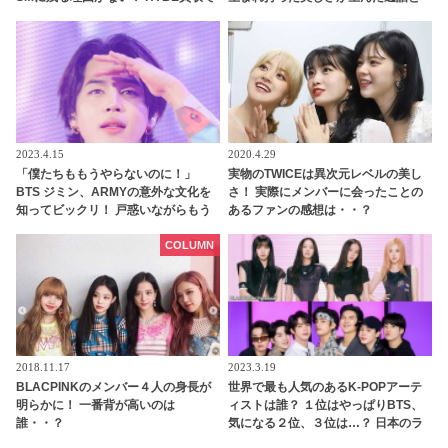
泥沼化した状況の中、aespa以外のほ
称賛の声に驚愕「外見の良さ“だ
とんどが契約更新期に突入へ
け”ではミューズになれない」
2023.4.15
2020.4.29
「僕たちももうやらないのに！」
実物のTWICEは異次元レベルの美し
BTS ジミン、ARMYの意外な文化を
さ！ 実際にメンバーに会ったことの
知ってビックリ！ 戸惑いながらもう
あるファンの感想は・・？
れしそうなリアクションにほっこり
COLUMN
2018.11.17
2023.3.19
BLACPINKのメンバー４人の身長が
世界で最も人気のあるK-POPアーテ
明らかに！ 一番背が高いのは
ィストは誰？ １位はやっぱりBTS、
誰・・？
気になる２位、３位は…？ 日本のラ
ンキングにはKARA、少女時代もラ