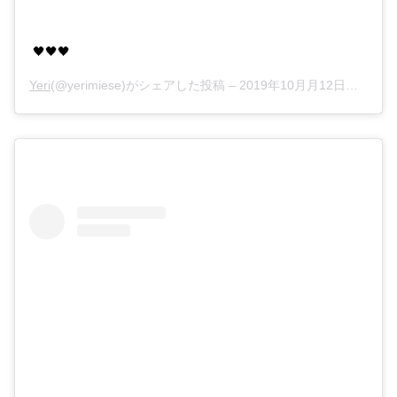
🖤🖤🖤
Yeri
(@yerimiese)がシェアした投稿 –
2019年10月月12日午後11時11分PDT