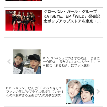
グローバル・ガール・グループ
NEWS
KATSEYE、EP『WILD』発売記
念ポップアップストアを東京・原
宿で開催 限定グッズも登場
BTS ジン&シュガのきずなの証！ まさに
一心同体… 長年共にした二人だからこそ
可能な「ある動き」にファン感動
BTS V＆ジン、なんと〇〇のフリをして
ファンの前に“サプライズ登場”していた！
その大胆すぎる企画と2人の見事な演技力
にファン驚愕… 一生忘れられないほど衝
撃的なサプライズに「信じられない」の
声殺到