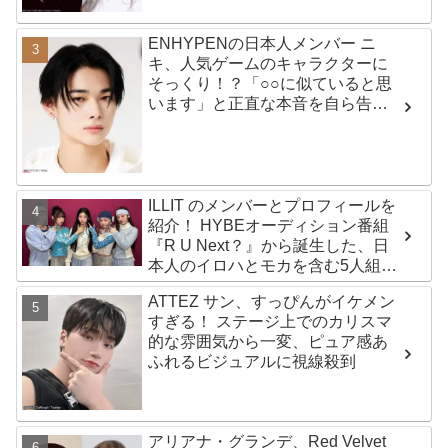
ENHYPENの日本人メンバー ニ
キ、人気ゲームのキャラクターに
そっくり！？「○○に似ていると思
います」と正直な本音を自ら告
白・・ あまりにもそっくりな見た
目にファン大爆笑「客観的な視点
で自分を見てるねｗｗ」
ILLIT のメンバーとプロフィールを
紹介！ HYBEオーディション番組
『R U Next？』から誕生した、日
本人のイロハとモカを含む5人組ガ
ールズグループ！ デビュー曲
ATTEZ サン、すっぴんがイケメン
「Magnetic」がいきなりの大ヒッ
すぎる！ ステージ上でのカリスマ
ト
的な雰囲気から一変、ピュア感あ
ふれるビジュアルに視線殺到
アリアナ・グランデ、Red Velvet