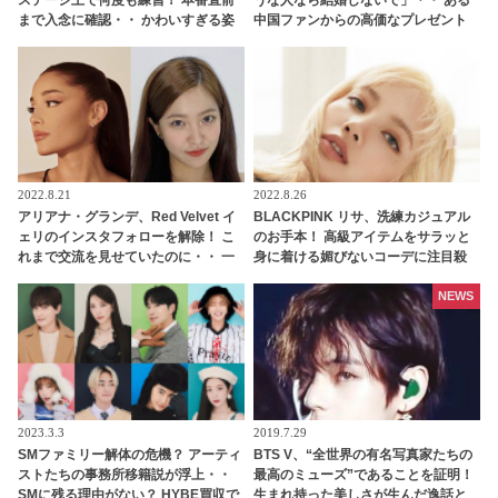
ステージ上で何度も練習！ 本番直前
うな人なら結婚しないで」・・ ある
まで入念に確認・・ かわいすぎる姿
中国ファンからの高価なプレゼント
にファン悶絶
に添えられたメッセージがおもしろ
すぎる
2022.8.21
2022.8.26
アリアナ・グランデ、Red Velvet イ
BLACKPINK リサ、洗練カジュアル
ェリのインスタフォローを解除！ こ
のお手本！ 高級アイテムをサラッと
れまで交流を見せていたのに・・ 一
身に着ける媚びないコーデに注目殺
体なぜ！？ ファンがその理由を推測
到
NEWS
2023.3.3
2019.7.29
SMファミリー解体の危機？ アーティ
BTS V、“全世界の有名写真家たちの
ストたちの事務所移籍説が浮上・・
最高のミューズ”であることを証明！
SMに残る理由がない？ HYBE買収で
生まれ持った美しさが生んだ逸話と