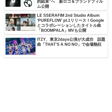
的結束”へ 新ロゴ＆ブランドフィル
ム公開
LE SSERAFIM 2nd Studio Album
‘PUREFLOW’ pt.1リリース！Google
とコラボレーションしたタイトル曲
「BOOMPALA」MVも公開
ITZY、東京2days公演が大成功 話題
曲「THAT’S A NO NO」で会場熱狂