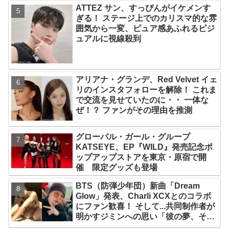
ATTEZ サン、すっぴんがイケメンす
なりの大ヒット
ぎる！ ステージ上でのカリスマ的な雰
囲気から一変、ピュア感あふれるビジ
ュアルに視線殺到
アリアナ・グランデ、Red Velvet イェ
リのインスタフォローを解除！ これま
で交流を見せていたのに・・ 一体な
ぜ！？ ファンがその理由を推測
グローバル・ガール・グループ
KATSEYE、EP『WILD』発売記念ポ
ップアップストアを東京・原宿で開
催 限定グッズも登場
BTS（防弾少年団）新曲「Dream
Glow」発表、Charli XCXとのコラボ
にファン歓喜！ そして...共同制作者が
明かすジミンへの思い「彼の夢、そし
て彼の絶望から生まれた歌」