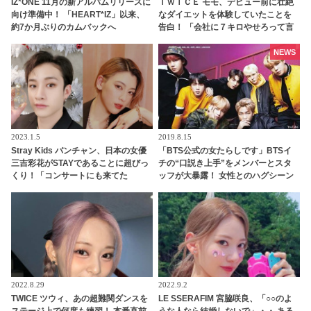
IZ*ONE 11月の新アルバムリリースに
ＴＷＩＣＥ モモ、デビュー前に壮絶
向け準備中！ 「HEART*IZ」以来、
なダイエットを体験していたことを
約7か月ぶりのカムバックへ
告白！ 「会社に７キロやせろって言
われて・・」
NEWS
2023.1.5
2019.8.15
Stray Kids バンチャン、日本の女優
「BTS公式の女たらしです」BTSイ
三吉彩花がSTAYであることに超びっ
チの“口説き上手”をメンバーとスタ
くり！「コンサートにも来てた
ッフが大暴露！ 女性とのハグシーン
の！？」… なんと日本語でメッセー
をわざと失敗してやり直していたと
ジを送る… 照れくさそうに喜びを噛
バラされるメンバーも！ 爆弾発言の
みしめる様子がかわいすぎるとファ
オンパレードに爆笑
ンほっこり
2022.8.29
2022.9.2
TWICE ツウィ、あの超難関ダンスを
LE SSERAFIM 宮脇咲良、「○○のよ