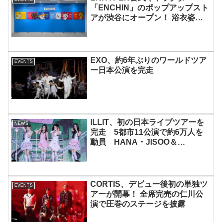
「ENCHIN」のポップアップスト
アが渋谷にオープン！ 浴衣姿の
「ENCHIN」が登場
EXO、約6年ぶりのワールドツア
EVENTS
ー日本公演を完走
ILLIT、初の日本ライブツアーを
NEWS
完走 5都市11公演で約6万人を
動員 HANA・JISOO＆
MOMOKAとのスペシャルコラボ
も実現
CORTIS、デビュー後初の単独ツ
EVENTS
アーが開幕！ 全席完売の仁川公
演で圧巻のステージを披露