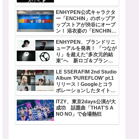
ENHYPEN公式キャラクタ
ー「ENCHIN」のポップア
ップストアが渋谷にオープ
ン！ 浴衣姿の「ENCHIN」
が登場
ENHYPEN、ブランドリニ
ューアルを発表！ 「つなが
り」を超えた“多次元的結
束”へ 新ロゴ＆ブランド
フィルム公開
LE SSERAFIM 2nd Studio
Album ‘PUREFLOW’ pt.1
リリース！Googleとコラ
ボレーションしたタイトル
曲「BOOMPALA」MVも公
ITZY、東京2days公演が大
開
成功 話題曲「THAT’S A
NO NO」で会場熱狂