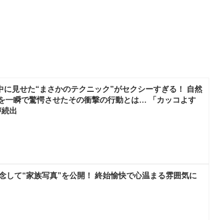
ス中に見せた“まさかのテクニック”がセクシーすぎる！ 自然
ンを一瞬で驚愕させたその衝撃の行動とは… 「カッコよす
声続出
記念して“家族写真”を公開！ 終始愉快で心温まる雰囲気に