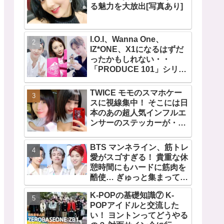
る魅力を大放出[写真あり]
I.O.I、Wanna One、
IZ*ONE、X1になるはずだ
ったかもしれない・・
「PRODUCE 101」シリー
ズの不正投票操作で脱落さ
せられた練習生12人の氏名
TWICE モモのスマホケー
が公表
スに視線集中！ そこには日
本のあの超人気インフルエ
ンサーのステッカーが・・
TWICEの大ファンを公言す
るその人物は大よろこび！
BTS マンネライン、筋トレ
まさに「成功したファン」
愛がスゴすぎる！ 貴重な休
だと話題沸騰
憩時間にもハードに筋肉を
酷使… ぎゅっと集まってお
互いの体に負荷をかけあう
K-POPの基礎知識⑦ K-
３人のトレーニング風景が
POPアイドルと交流した
かわいすぎるとファンくぎ
い！ ヨントンってどうやる
づけ