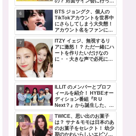
の？ 対面サイン会に行って
みたい！ ショケ、お見送り
BTS ジョングク、個人の
会、握手会・・・リリース
TikTokアカウントを世界中
イベントあれこれを紹介
にさらしてしまう大失態！
アカウント名をファンにい
じられてタジタジに
ITZY イェジ、無視するリ
アに激怒！？ ただ一緒にハ
ートを作りたいだけなの
に・・大きな声で必死にア
ピールする姿がかわいすぎ
る[動画]
ILLIT のメンバーとプロフ
ィールを紹介！ HYBEオー
ディション番組『R U
Next？』から誕生した、日
本人のイロハとモカを含む
TWICE、思い出のお菓子
5人組ガールズグループ！
は？ サナ＆モモは日本のあ
デビュー曲「Magnetic」が
のお菓子をセレクト！ 幼少
いきなりの大ヒット
期のかわいらしいエピソー