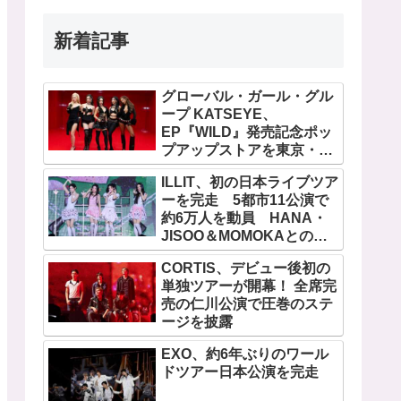
新着記事
グローバル・ガール・グル
ープ KATSEYE、
EP『WILD』発売記念ポッ
プアップストアを東京・原
宿で開催 限定グッズも登
ILLIT、初の日本ライブツア
場
ーを完走 5都市11公演で
約6万人を動員 HANA・
JISOO＆MOMOKAとのス
ペシャルコラボも実現
CORTIS、デビュー後初の
単独ツアーが開幕！ 全席完
売の仁川公演で圧巻のステ
ージを披露
EXO、約6年ぶりのワール
ドツアー日本公演を完走