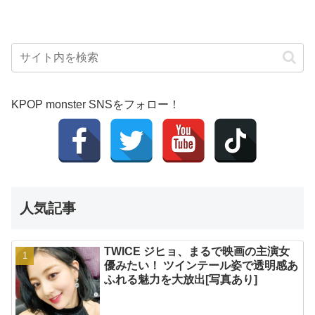
KPOP monster SNSをフォロー！
人気記事
TWICE ジヒョ、まるで映画の主演女
優みたい！ ツインテール姿で透明感あ
ふれる魅力を大放出[写真あり]