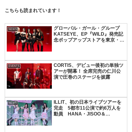
こちらも読まれています！
グローバル・ガール・グループ
NEWS
KATSEYE、EP『WILD』発売記
念ポップアップストアを東京・原
宿で開催 限定グッズも登場
CORTIS、デビュー後初の単独ツ
EVENTS
アーが開幕！ 全席完売の仁川公
演で圧巻のステージを披露
ILLIT、初の日本ライブツアーを
NEWS
完走 5都市11公演で約6万人を
動員 HANA・JISOO＆
MOMOKAとのスペシャルコラボ
も実現