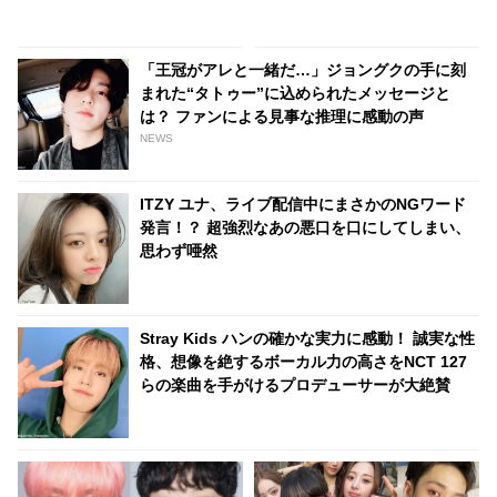
リーだったけど」・・ 彼女が夢
予定はある？ 否定的な姿勢を見
中になっていた人物とは？
せる意外な理由にびっくり
「王冠がアレと一緒だ…」ジョングクの手に刻
まれた“タトゥー”に込められたメッセージと
は？ ファンによる見事な推理に感動の声
NEWS
ITZY ユナ、ライブ配信中にまさかのNGワード
発言！？ 超強烈なあの悪口を口にしてしまい、
思わず唖然
Stray Kids ハンの確かな実力に感動！ 誠実な性
格、想像を絶するボーカル力の高さをNCT 127
らの楽曲を手がけるプロデューサーが大絶賛