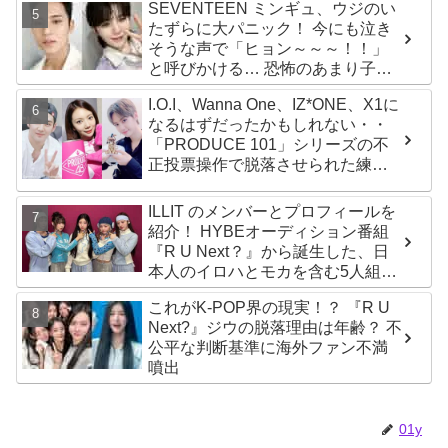
SEVENTEEN ミンギュ、ウジのい
たずらに大パニック！ 今にも泣き
そうな声で「ヒョン～～～！！」
と呼びかける… 恐怖のあまり子供
のように駆け出す姿がかわいい
I.O.I、Wanna One、IZ*ONE、X1に
なるはずだったかもしれない・・
「PRODUCE 101」シリーズの不
正投票操作で脱落させられた練習
生12人の氏名が公表
ILLIT のメンバーとプロフィールを
紹介！ HYBEオーディション番組
『R U Next？』から誕生した、日
本人のイロハとモカを含む5人組ガ
ールズグループ！ デビュー曲
これがK-POP界の現実！？ 『R U
「Magnetic」がいきなりの大ヒッ
Next?』ジウの脱落理由は年齢？ 不
ト
公平な判断基準に海外ファン不満
噴出
01y