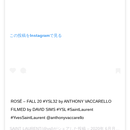
この投稿をInstagramで見る
ROSÉ – FALL 20 #YSL32 by ANTHONY VACCARELLO
FILMED by DAVID SIMS #YSL #SaintLaurent
#YvesSaintLaurent @anthonyvaccarello
SAINT LAURENT
(@ysl)がシェアした投稿 –
2020年 6月月29日午前6時00分PDT