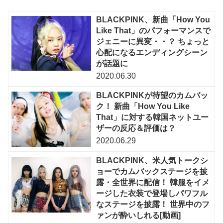
BLACKPINK、新曲「How You
Like That」のパフォーマンスで
ジェニーに異変・・？ ちょっと
心配になるエンディングシーン
が話題に
2020.06.30
BLACKPINKが待望のカムバッ
ク！ 新曲「How You Like
That」に対する韓国ネットユー
ザーの反応＆評価は？
2020.06.29
BLACKPINK、米人気トークシ
ョーでカムバックステージを披
露・全世界に配信！ 韓服をイメ
ージした衣装で登場しパワフル
なステージを披露！ 世界中のフ
ァンが酔いしれる[動画]