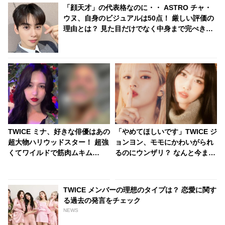
「顔天才」の代表格なのに・・ ASTRO チャ・
ウヌ、自身のビジュアルは50点！ 厳しい評価の
理由とは？ 見た目だけでなく中身まで完ぺき！
成熟した価値観を告白
TWICE ミナ、好きな俳優はあの
「やめてほしいです」TWICE ジ
超大物ハリウッドスター！ 超強
ョンヨン、モモにかわいがられ
くてワイルドで筋肉ムキム
るのにウンザリ？ なんと今まで
キ・・ミナからは想像もつかな
と関係性が逆転！ “ラブラブカ
い意外なカミングアウトにファ
ップル”の最新エピソードにほっ
ンびっくり
こり
TWICE メンバーの理想のタイプは？ 恋愛に関す
る過去の発言をチェック
NEWS