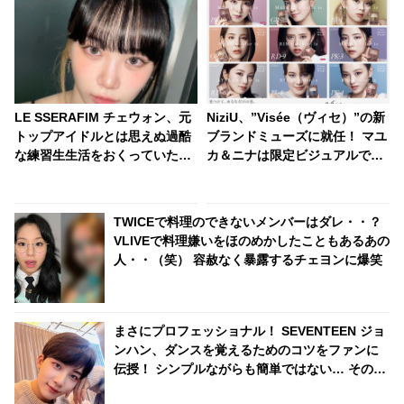
LE SSERAFIM チェウォン、元
NiziU、”Visée（ヴィセ）”の新
トップアイドルとは思えぬ過酷
ブランドミューズに就任！ マユ
な練習生生活をおくっていた！
カ＆ニナは限定ビジュアルでク
ふりだしに戻り、全くの基礎か
ール&モードな新たな一面を披
らやり直し・・「ずいぶん苦労
露
したんだね」
TWICEで料理のできないメンバーはダレ・・？
VLIVEで料理嫌いをほのめかしたこともあるあの
人・・（笑） 容赦なく暴露するチェヨンに爆笑
まさにプロフェッショナル！ SEVENTEEN ジョ
ンハン、ダンスを覚えるためのコツをファンに
伝授！ シンプルながらも簡単ではない… その心
がけに感動