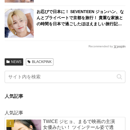
お忍びで日本に！ SEVENTEEN ジョンハン、な
んとプライベートで京都を旅行！ 貴重な家族と
の時間を日本で過ごしたほほえましい旅行記に
ファン大喜び
Recommended by
NEWS
BLACKPINK
人気記事
人気記事
TWICE ジヒョ、まるで映画の主演
女優みたい！ ツインテール姿で透