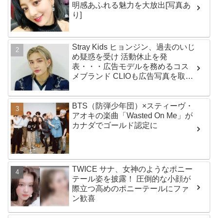
明感あふれる魅力を大放出[写真あ
り]
Stray Kids ヒョンジン、過去のいじ
め疑惑を受け 活動休止を発
表・・・広告モデルを務めるコス
メブランド CLIOも広告写真を取り
下げ
BTS（防弾少年団）×スティーヴ・
アオキの楽曲「Wasted On Me」が
カナダでゴールド認定に
TWICE サナ、女神のようなポニー
テール姿を披露！ 圧倒的な小顔が
際立つ高めのポニーテールにファ
ン歓喜