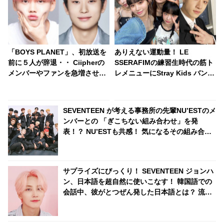
「BOYS PLANET」、初放送を
ありえない運動量！ LE
前に５人が辞退・・ Ciipherの
SSERAFIMの練習生時代の筋ト
メンバーやファンを急増させた
レメニューにStray Kids バンチ
メンバーも！ 一体なぜ？
ャンも驚愕！ 「僕たちも無理だ
と思います」
SEVENTEEN が考える事務所の先輩NU’ESTのメ
ンバーとの 「ぎこちない組み合わせ」を発
表！？ NU’ESTも共感！ 気になるその組み合わ
せと実態は・・・
サプライズにびっくり！ SEVENTEEN ジョンハ
ン、日本語を超自然に使いこなす！ 韓国語での
会話中、彼がとつぜん発した日本語とは？ 流ち
ょうなその一言にファン大喜び