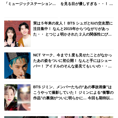
「ミュージックステーション3
を見る目が優しすぎる・・！ に
時間SP」に出演決定！ 新曲
っこりと笑いながらアイコンタ
「One (Monster & Infinity)」
クト・・ 気さくな人柄が現れた
を日本初披露へ
行動に胸キュン
実は５年来の友人！ BTS シュガとIUの交友歴に
注目集中！ なんと2015年からつながりがあっ
た・・ とつじょ明かされた２人の関係性にびっ
くり ＆ リラックスした様子で話す彼らの姿にほ
っこり
NCT マーク、今まで１度も見せたことがなかっ
たあの姿をついに初公開！ なんと手にはシェー
バー！ アイドルのそんな姿見てもいいの・・？
貴重すぎるシーンに歓喜
BTS ジミン、メンバーたちの“あの事故画像”は
こうやって撮影していた！ ジミンによる“衝撃の
作品”の裏側がついに明らかに… 今回も期待以上
の出来上がりにびっくり＆爆笑