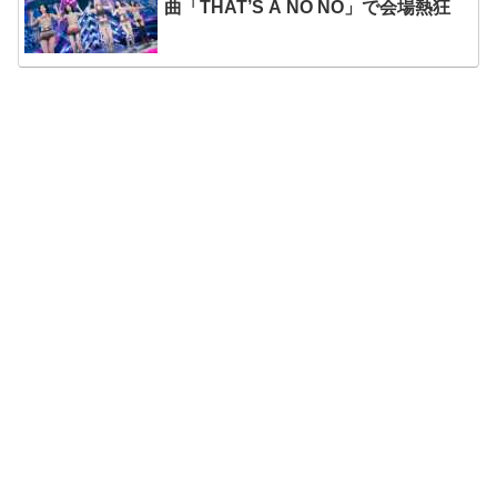
曲「THAT’S A NO NO」で会場熱狂