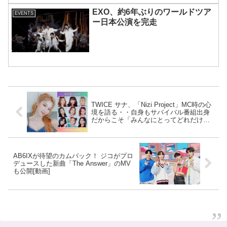
EXO、約6年ぶりのワールドツア
EVENTS
ー日本公演を完走
TWICE サナ、「Nizi Project」MC時の心
境を語る・・自身もサバイバル番組出身
だからこそ「みんなにとってどれだけ重
要なステージか誰よりもわかってるか
ら・・」
AB6IXが待望のカムバック！ ジコがプロ
デュースした新曲「The Answer」のMV
も公開[動画]