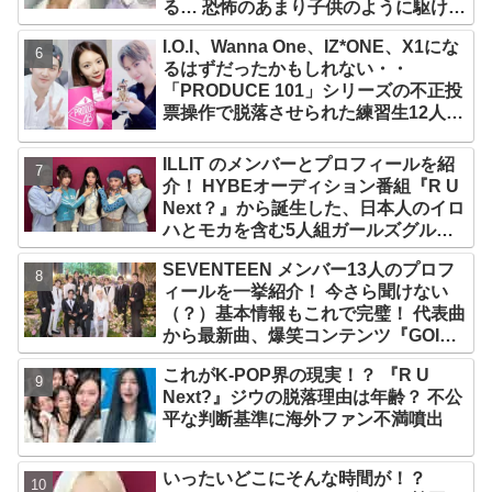
る… 恐怖のあまり子供のように駆け出
す姿がかわいい
I.O.I、Wanna One、IZ*ONE、X1にな
るはずだったかもしれない・・
「PRODUCE 101」シリーズの不正投
票操作で脱落させられた練習生12人の
氏名が公表
ILLIT のメンバーとプロフィールを紹
介！ HYBEオーディション番組『R U
Next？』から誕生した、日本人のイロ
ハとモカを含む5人組ガールズグルー
プ！ デビュー曲「Magnetic」がいき
SEVENTEEN メンバー13人のプロフ
なりの大ヒット
ィールを一挙紹介！ 今さら聞けない
（？）基本情報もこれで完璧！ 代表曲
から最新曲、爆笑コンテンツ『GOING
SEVENTEEN』まで・・VERY NICE
これがK-POP界の現実！？ 『R U
な魅力が満載
Next?』ジウの脱落理由は年齢？ 不公
平な判断基準に海外ファン不満噴出
いったいどこにそんな時間が！？