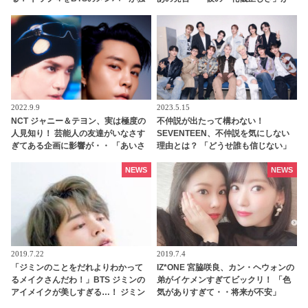
占
生んだ予想外のミスだった！ 申し訳
なさそうな彼の姿にほっこり
2022.9.9
2023.5.15
NCT ジャニー＆テヨン、実は極度の
不仲説が出たって構わない！
人見知り！ 芸能人の友達がいなさす
SEVENTEEN、不仲説を気にしない
ぎてある企画に影響が・・ 「あいさ
理由とは？ 「どうせ誰も信じない」
つすら心臓が張り裂けそう」 想像以
メンバーの固い絆がわかる一言にフ
上に低い社会性にびっくり
ァン感動
NEWS
NEWS
2019.7.22
2019.7.4
「ジミンのことをだれよりわかって
IZ*ONE 宮脇咲良、カン・ヘウォンの
るメイクさんだわ！」BTS ジミンの
弟がイケメンすぎてビックリ！ 「色
アイメイクが美しすぎる…！ ジミン
気がありすぎて・・将来が不安」
の魅力を完璧に引き出すメイクテク