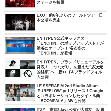
ステージを披露
EXO、約6年ぶりのワールドツアー日
本公演を完走
ENHYPEN公式キャラクター
「ENCHIN」のポップアップストアが
渋谷にオープン！ 浴衣姿の
「ENCHIN」が登場
ENHYPEN、ブランドリニューアルを
発表！ 「つながり」を超えた“多次元
的結束”へ 新ロゴ＆ブランドフィル
ム公開
LE SSERAFIM 2nd Studio Album
‘PUREFLOW’ pt.1リリース！Google
とコラボレーションしたタイトル曲
「BOOMPALA」MVも公開
ITZY、東京2days公演が大成功 話題