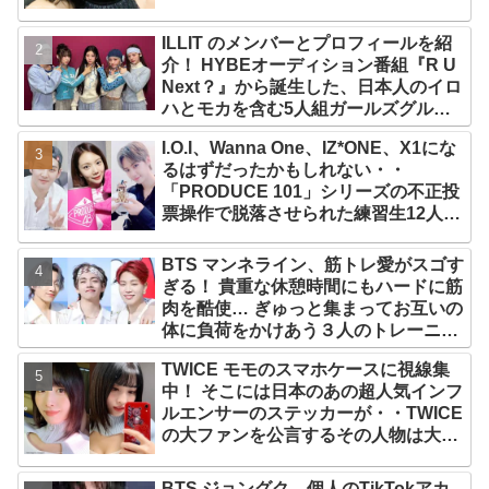
ILLIT のメンバーとプロフィールを紹
介！ HYBEオーディション番組『R U
Next？』から誕生した、日本人のイロ
ハとモカを含む5人組ガールズグルー
プ！ デビュー曲「Magnetic」がいき
I.O.I、Wanna One、IZ*ONE、X1にな
なりの大ヒット
るはずだったかもしれない・・
「PRODUCE 101」シリーズの不正投
票操作で脱落させられた練習生12人の
氏名が公表
BTS マンネライン、筋トレ愛がスゴす
ぎる！ 貴重な休憩時間にもハードに筋
肉を酷使… ぎゅっと集まってお互いの
体に負荷をかけあう３人のトレーニン
グ風景がかわいすぎるとファンくぎづ
TWICE モモのスマホケースに視線集
け
中！ そこには日本のあの超人気インフ
ルエンサーのステッカーが・・TWICE
の大ファンを公言するその人物は大よ
ろこび！ まさに「成功したファン」だ
と話題沸騰
BTS ジョングク、個人のTikTokアカ