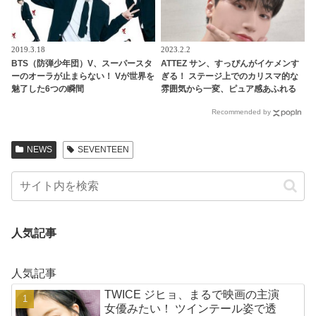
2019.3.18
2023.2.2
BTS（防弾少年団）V、スーパースタ
ATTEZ サン、すっぴんがイケメンす
ーのオーラが止まらない！ Vが世界を
ぎる！ ステージ上でのカリスマ的な
魅了した6つの瞬間
雰囲気から一変、ピュア感あふれる
ビジュアルに視線殺到
Recommended by
NEWS
SEVENTEEN
人気記事
人気記事
TWICE ジヒョ、まるで映画の主演
女優みたい！ ツインテール姿で透