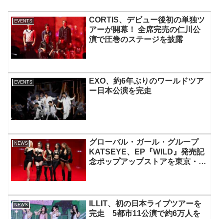
CORTIS、デビュー後初の単独ツ
EVENTS
アーが開幕！ 全席完売の仁川公
演で圧巻のステージを披露
EXO、約6年ぶりのワールドツア
EVENTS
ー日本公演を完走
グローバル・ガール・グループ
NEWS
KATSEYE、EP『WILD』発売記
念ポップアップストアを東京・原
宿で開催 限定グッズも登場
ILLIT、初の日本ライブツアーを
NEWS
完走 5都市11公演で約6万人を