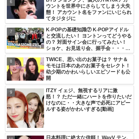
ウントを世界中にさらしてしまう大失
態！ アカウント名をファンにいじられ
てタジタジに
K-POPの基礎知識⑦ K-POPアイドル
と交流したい！ ヨントンってどうやる
の？ 対面サイン会に行ってみたい！
ショケ、お見送り会、握手会・・・リ
リースイベントあれこれを紹介
TWICE、思い出のお菓子は？ サナ＆
モモは日本のあのお菓子をセレクト！
幼少期のかわいらしいエピソードも公
開
ITZY イェジ、無視するリアに激
怒！？ ただ一緒にハートを作りたいだ
けなのに・・大きな声で必死にアピー
ルする姿がかわいすぎる[動画]
日本料理に絶大な信頼！ WayV テン、