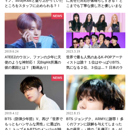
ィノ、StrayKidsと盛り上がっていた
に見せた対応が素晴らしすぎる！ ど
ところをスタッフに止められる？！
こまでも丁寧な接し方と優しいまな
手を引っ張られて自分のグループの
ざしはまるで王子様のよう… ジンの
元へ連行・・ かわいすぎる一部始終
美しい人柄があらわれているとファ
NEWS
に爆笑
ン感動
2019.6.24
2023.3.19
ATEEZのウヨン、ファンの少年に天
世界で最も人気のあるK-POPアーテ
使のような神対応！ 元BigHit所属の
ィストは誰？ １位はやっぱりBTS、
彼の素顔とは？［動画あり］
気になる２位、３位は…？ 日本のラ
ンキングにはKARA、少女時代もラ
ンクイン！ 各国の個性あふれるデー
NEWS
タに注目殺到
2019.4.12
2022.8.15
BTS（防弾少年団）V、再び「世界で
BTS ジョングク、ARMYに謝罪！ 多
もっともハンサムな男性」に選ばれ
くのファンに誤解を与えてしまった
る！ トップ４をBTSのメンバーが独
あの発言・・彼の「礼儀正しさ」が