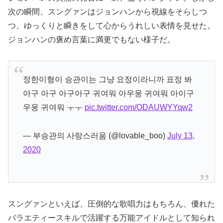
次の瞬間、スングァンはジョンハンから視線をそらしつ
つ、ゆっくりと瞬きをして心からうれしい表情を見せた。
ジョンハンの褒め言葉に満更でもない様子だ。
정한이형이 승관이는 그냥 요정이라니까 표정 봐
아구 아구 아구아구 귀여워 아우웅 귀여워 아이구
우웅 귀여워 ㅜㅜ
pic.twitter.com/ODAUWYYqw2
— 부승관의 사랑스러움 (@lovable_boo)
July 13,
2020
スングァンといえば、圧倒的な歌唱力はもちろん、優れた
バラエティースキルで活躍する万能アイドルとして知られ