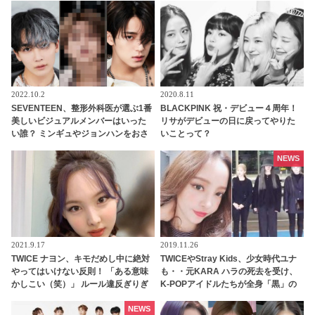
ニックに脱帽…その妖艶さの秘訣が
明らかに
2022.10.2
2020.8.11
SEVENTEEN、整形外科医が選ぶ1番
BLACKPINK 祝・デビュー４周年！
美しいビジュアルメンバーはいった
リサがデビューの日に戻ってやりた
い誰？ ミンギュやジョンハンをおさ
いことって？
えて１位に輝いたのはあのメンバ
ー・・
NEWS
2021.9.17
2019.11.26
TWICE ナヨン、キモだめし中に絶対
TWICEやStray Kids、少女時代ユナ
やってはいけない反則！ 「ある意味
も・・元KARA ハラの死去を受け、
かしこい（笑）」 ルール違反ぎりぎ
K-POPアイドルたちが全身「黒」の
りの、とんでもない行為に大爆笑
衣装で登場
NEWS