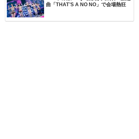
曲「THAT’S A NO NO」で会場熱狂