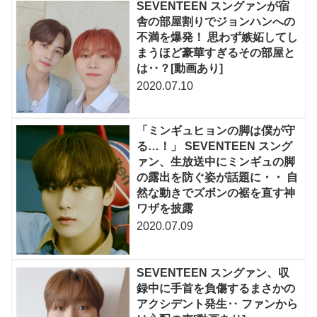
SEVENTEEN スングァンが宿
舎の部屋割りでジョンハンへの
不満を爆発！ 思わず嫉妬してし
まうほど豪華すぎるその部屋と
は‥？[動画あり]
2020.07.10
「ミンギュヒョンの脚は僕が守
る…！」 SEVENTEEN スング
ァン、生放送中にミンギュの脚
の露出を防ぐ姿が話題に・・ 自
然な動きでズボンの裾を直す神
ワザを披露
2020.07.09
SEVENTEEN スングァン、収
録中に手首を負傷するまさかの
アクシデント発生‥ ファンから