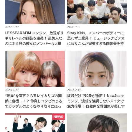
2022.8.27
2020.7.3
LE SSEARAFIM ユンジン、放送ギリ
Stray Kids、メンバーのボディーに
ギリレベルの顔芸を連発！ 超美人な
思わず二度見！ ミュージックビデオ
のにネタ枠の彼女にメンバーも大爆
に写りこんだ完璧すぎる肉体美を持
笑！ 「モザイクなしで堂々と載せる
つメンバーとは一体？
事務所（笑）」
2023.2.27
2023.2.16
“破局”を宣言？ IVE レイ＆リズの関
涙袋だけで印象が激変！ NewJeans
係に危機…！？ 仲良しコンビのまる
ミンジ、涙袋を強調しないメイクで
でカップルのようなやり取りにほっ
魅力倍増！ 自然体な雰囲気が美しす
こり
ぎると注目殺到
NEWS