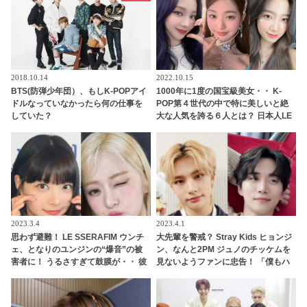
2018.10.14
2022.10.15
BTS(防弾少年団）、もしK-POPアイ
1000年に1度の国宝級美女・・ K-
ドルなっていなかったら何の仕事を
POP第４世代の中で特に美しいと絶
していた？
大な人気を誇る６人とは？ 日本人LE
SSERAFIMのカズハも
2023.3.4
2023.4.1
思わず避難！ LE SSERAFIM ウンチ
大先輩を警戒？ Stray Kids ヒョンジ
ェ、となりのユンジンの“爆音”の被
ン、なんと2PM ジュノのチッケムを
害者に！ うるさすぎて鼓膜が・・ 彼
見ないようファンに忠告！ 「僕もハ
女を襲ったまさかの出来事に爆笑
マりそうだった」… STAYを束縛した
驚きの理由がかわいすぎる