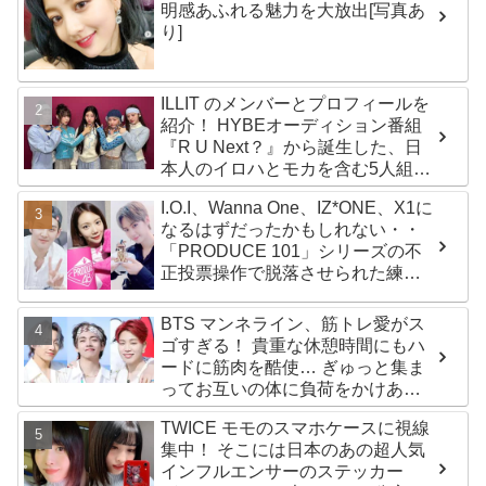
明感あふれる魅力を大放出[写真あ
り]
ILLIT のメンバーとプロフィールを
紹介！ HYBEオーディション番組
『R U Next？』から誕生した、日
本人のイロハとモカを含む5人組ガ
ールズグループ！ デビュー曲
I.O.I、Wanna One、IZ*ONE、X1に
「Magnetic」がいきなりの大ヒッ
なるはずだったかもしれない・・
ト
「PRODUCE 101」シリーズの不
正投票操作で脱落させられた練習
生12人の氏名が公表
BTS マンネライン、筋トレ愛がス
ゴすぎる！ 貴重な休憩時間にもハ
ードに筋肉を酷使… ぎゅっと集ま
ってお互いの体に負荷をかけあう
３人のトレーニング風景がかわい
TWICE モモのスマホケースに視線
すぎるとファンくぎづけ
集中！ そこには日本のあの超人気
インフルエンサーのステッカー