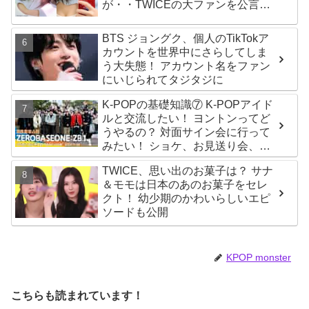
が・・TWICEの大ファンを公言す
るその人物は大よろこび！ まさに
「成功したファン」だと話題沸騰
BTS ジョングク、個人のTikTokア
カウントを世界中にさらしてしま
う大失態！ アカウント名をファン
にいじられてタジタジに
K-POPの基礎知識⑦ K-POPアイド
ルと交流したい！ ヨントンってど
うやるの？ 対面サイン会に行って
みたい！ ショケ、お見送り会、握
手会・・・リリースイベントあれ
TWICE、思い出のお菓子は？ サナ
これを紹介
＆モモは日本のあのお菓子をセレ
クト！ 幼少期のかわいらしいエピ
ソードも公開
KPOP monster
こちらも読まれています！