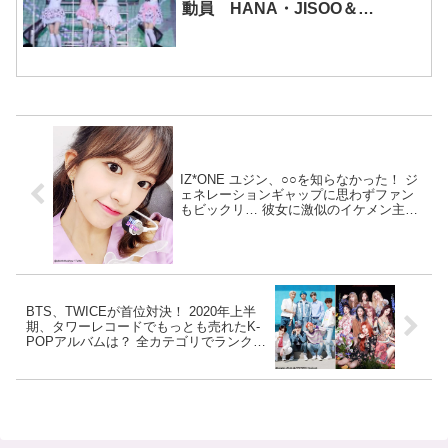
動員 HANA・JISOO＆
MOMOKAとのスペシャルコラボ
も実現
IZ*ONE ユジン、○○を知らなかった！ ジ
ェネレーションギャップに思わずファン
もビックリ… 彼女に激似のイケメン主人
公が登場する日本アニメ映画とは・・？
BTS、TWICEが首位対決！ 2020年上半
期、タワーレコードでもっとも売れたK-
POPアルバムは？ 全カテゴリでランクイ
ンした新人ボーイズグループは？