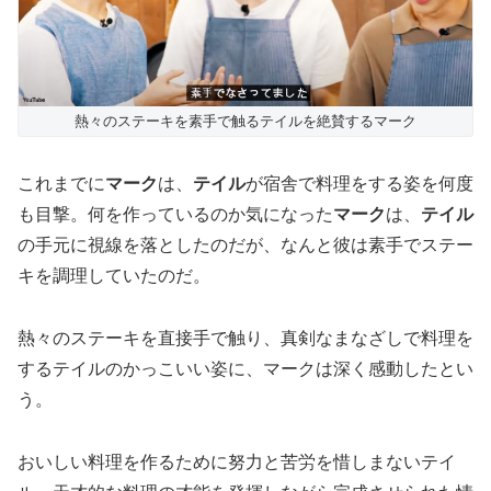
熱々のステーキを素手で触るテイルを絶賛するマーク
これまでに
マーク
は、
テイル
が宿舎で料理をする姿を何度
も目撃。何を作っているのか気になった
マーク
は、
テイル
の手元に視線を落としたのだが、なんと彼は素手でステー
キを調理していたのだ。
熱々のステーキを直接手で触り、真剣なまなざしで料理を
するテイルのかっこいい姿に、マークは深く感動したとい
う。
おいしい料理を作るために努力と苦労を惜しまないテイ