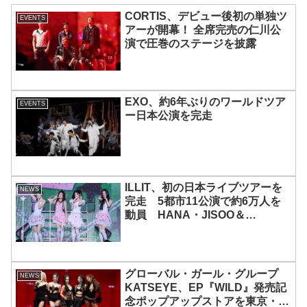
CORTIS、デビュー後初の単独ツ
EVENTS
アーが開幕！ 全席完売の仁川公
演で圧巻のステージを披露
EXO、約6年ぶりのワールドツア
EVENTS
ー日本公演を完走
ILLIT、初の日本ライブツアーを
NEWS
完走 5都市11公演で約6万人を
動員 HANA・JISOO＆
MOMOKAとのスペシャルコラボ
も実現
グローバル・ガール・グループ
NEWS
KATSEYE、EP『WILD』発売記
念ポップアップストアを東京・原