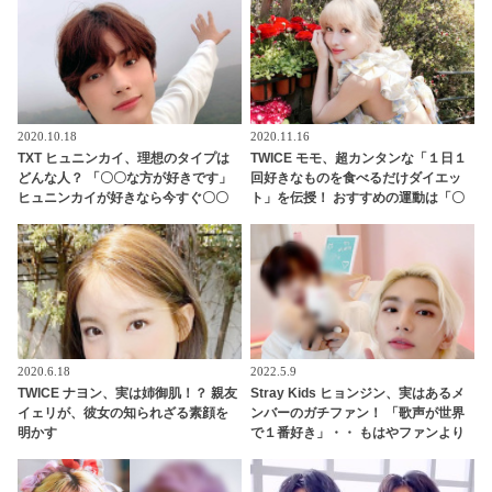
とさせるシーンが満載[動画あり]
内とは？
2020.10.18
2020.11.16
TXT ヒュニンカイ、理想のタイプは
TWICE モモ、超カンタンな「１日１
どんな人？ 「〇〇な方が好きです」
回好きなものを食べるだけダイエッ
ヒュニンカイが好きなら今すぐ〇〇
ト」を伝授！ おすすめの運動は「〇
する！ファンの気になる質問に回答
〇ヨガ」
2020.6.18
2022.5.9
TWICE ナヨン、実は姉御肌！？ 親友
Stray Kids ヒョンジン、実はあるメ
イェリが、彼女の知られざる素顔を
ンバーのガチファン！ 「歌声が世界
明かす
で１番好き」・・ もはやファンより
もファンといえるほど、ドハマりし
ていることが明らかに