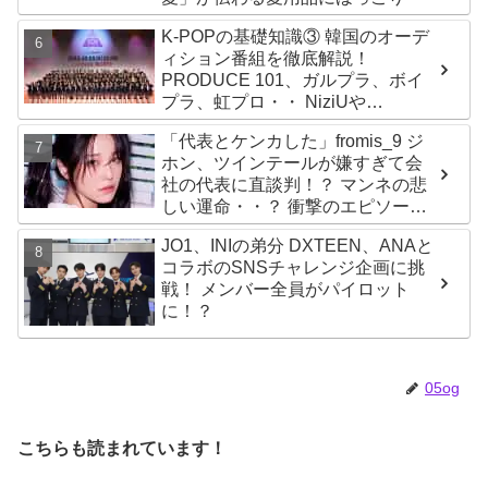
K-POPの基礎知識③ 韓国のオーデ
ィション番組を徹底解説！
PRODUCE 101、ガルプラ、ボイ
プラ、虹プロ・・ NiziUや
Kep1er、ZEROBASEONEら人気
「代表とケンカした」fromis_9 ジ
グループが続々と誕生！ JO1や
ホン、ツインテールが嫌すぎて会
INI、ME:Iを生んだ日プまで一挙紹
社の代表に直談判！？ マンネの悲
介
しい運命・・？ 衝撃のエピソード
に爆笑
JO1、INIの弟分 DXTEEN、ANAと
コラボのSNSチャレンジ企画に挑
戦！ メンバー全員がパイロット
に！？
05og
こちらも読まれています！