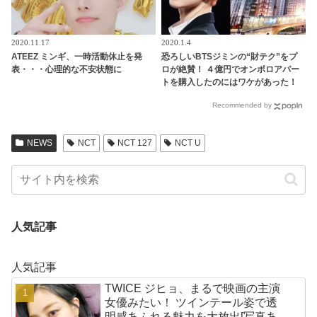
2020.11.17
2020.1.4
ATEEZ ミンギ、一時活動休止を発
恐ろしいBTSジミンの“財テク”をプ
表・・・心理的な不安状態に
ロが絶賛！ ４億円でオンボロアパー
トを購入したのにはワケがあった！
未来は『韓国一のセレブタウン』の
Recommended by
地主になるってホント？
NEWS
NCT
NCT 127
NCT U
人気記事
人気記事
TWICE ジヒョ、まるで映画の主演
女優みたい！ ツインテール姿で透
明感あふれる魅力を大放出[写真あ