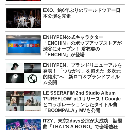
EXO、約6年ぶりのワールドツアー日
本公演を完走
ENHYPEN公式キャラクター
「ENCHIN」のポップアップストアが
渋谷にオープン！ 浴衣姿の
「ENCHIN」が登場
ENHYPEN、ブランドリニューアルを
発表！ 「つながり」を超えた“多次元
的結束”へ 新ロゴ＆ブランドフィル
ム公開
LE SSERAFIM 2nd Studio Album
‘PUREFLOW’ pt.1リリース！Google
とコラボレーションしたタイトル曲
「BOOMPALA」MVも公開
ITZY、東京2days公演が大成功 話題
曲「THAT’S A NO NO」で会場熱狂