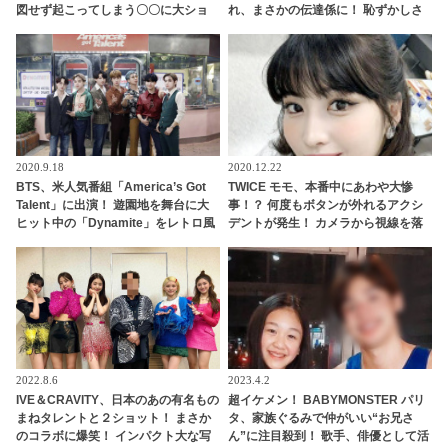
図せず起こってしまう〇〇に大ショ
れ、まさかの伝達係に！ 恥ずかしさ
ック＆大爆笑
を懸命にこらえながらも任務を全う
する、かわいいすぎる姿に、ファン
の視線釘づけ
2020.9.18
2020.12.22
BTS、米人気番組「America’s Got
TWICE モモ、本番中にあわや大惨
Talent」に出演！ 遊園地を舞台に大
事！？ 何度もボタンが外れるアクシ
ヒット中の「Dynamite」をレトロ風
デントが発生！ カメラから視線を落
衣装で華麗にパフォーマンス[動画]
とさず冷静に対処する彼女のプロフ
ェッショナルな行動に拍手喝采[動画
あり]
2022.8.6
2023.4.2
IVE＆CRAVITY、日本のあの有名もの
超イケメン！ BABYMONSTER パリ
まねタレントと２ショット！ まさか
タ、家族ぐるみで仲がいい“お兄さ
のコラボに爆笑！ インパクト大な写
ん”に注目殺到！ 歌手、俳優として活