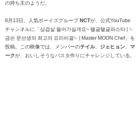
の持ち主のようだ。
8月13日、人気ボーイズグループ
NCT
が、公式YouTube
チャンネルに「삼겹살 들어가실게요~ 탤글탤글파스타 | ✨
금손 문선생의 최고의 요리비결✨ | Master MOON Chef」を
投稿。この映像では、メンバーの
テイル
、
ジェヒョン
、
マ
ーク
が、おいしそうなパスタ作りにチャレンジしている。