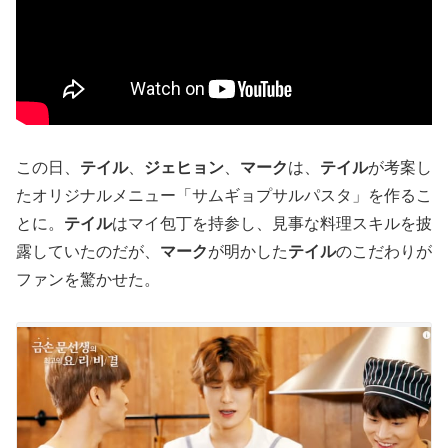
この日、
テイル
、
ジェヒョン
、
マーク
は、
テイル
が考案し
たオリジナルメニュー「サムギョプサルパスタ」を作るこ
とに。
テイル
はマイ包丁を持参し、見事な料理スキルを披
露していたのだが、
マーク
が明かした
テイル
のこだわりが
ファンを驚かせた。