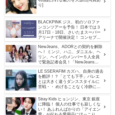
り]
BLACKPINK ジス、初のソロファ
ンコンツアーを予告！ 日本では３
月17日・18日、さいたまスーパー
アリーナで開催決定！ コンセプト
は“愛のカケラ”！？ 14日には新ア
NewJeans、ADORとの契約を解除
ルバム『AMORTAGE』もリリース
へ！ ミンジ、ハニ、ダニエル、ヘ
リン、ヘインのメンバー５人全員
で緊急記者会見！「NewJeans
never dies!」と微笑みの宣言！
LE SSERAFIM カズハ、自身の過去
ADOR側、2029年まで契約有効と
を酷評！？「とても下手」バレエ
主張
とは大きく違うダンススタイルに
苦戦・・ めげることなく冷静に努
力を重ねる姿に称賛の声続々
Stray Kids ヒョンジン、東京 銀座
に降臨！ 個人の仕事でも寂しくな
い！ あふれんばかりの「アイエン
愛」が伝わる愛用品にほっこり