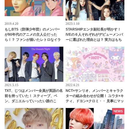
2019.4.20
2023.1.10
もしBTS（防弾少年団）のメンバー
STARSHIPエンタ副社長が明かす！
が90年代のアニメの主人公だった
IVEの６人それぞれがデビューメンバ
ら！？ ファンが描いたレトロなイラ
ーに選ばれた理由とは？ 実力はもち
ストがカワイイと話題に
ろん、内面もかなり重視！ 絶え間な
い努力、勤勉さ、情熱・・ 納得のワ
ケが明かされる
2021.5.15
2022.6.21
TXT、じつはメンバー全員が英語の名
NCT×サンリオ、メンバーとキャラク
前を持っていた！ スティーブ、ベ
ターの組み合わせが公開！ ユウタ×キ
ン、ダニエルっていったい誰のこ
ティ、ドヨン×クロミ・・ 見事にマッ
と？ それぞれを英語名で呼び合うほ
チしたキャラがかわいすぎる
ほえましい姿も公開
NEWS