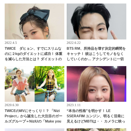
真に海外ファンは困惑
躍するその人物とは？
2022.4.5
2022.6.22
TWICE ダヒョン、すでにスリムな
BTS RM、所持品を壊す決定的瞬間を
のに２kgのダイエットに成功！ 体重
キャッチ！ 彼はこうしてモノをなく
を減らした方法とは？ ダイエットの
していくのか… アクシデントに一切
秘訣を明かす
気づかない彼の様子にファンハラハ
ラ「ちゃんと後ろを見て！」
2020.6.30
2023.1.11
TWICEのMVにそっくり！？ 「Nizi
“本当の性格”を明かす！ LE
Project」から誕生した大注目のガー
SSERAFIM ユンジン、明るく活発に
ルズグループ＝NiziUの「Make you
見えるけどMBTIは・・ カメラに映っ
happy」ＭＶはTWICE人気曲を彷彿
た姿だけじゃわからない、深い心の