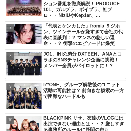
ション番組を徹底解説！ PRODUCE
101、ガルプラ、ボイプラ、虹プ
ロ・・ NiziUやKep1er、
ZEROBASEONEら人気グループが
「代表とケンカした」fromis_9 ジホ
続々と誕生！ JO1やINI、ME:Iを生ん
ン、ツインテールが嫌すぎて会社の代
だ日プまで一挙紹介
表に直談判！？ マンネの悲しい運
命・・？ 衝撃のエピソードに爆笑
JO1、INIの弟分 DXTEEN、ANAとコ
ラボのSNSチャレンジ企画に挑戦！
メンバー全員がパイロットに！？
IZ*ONE、グループ解散後のユニット
活動の可能性は？ 前向きな模索の一方
で困難なハードルも
BLACKPINK リサ、友達のVLOGには
出演できない理由とは・・？ 厳しすぎ
る事務所のルールに疑問の声も