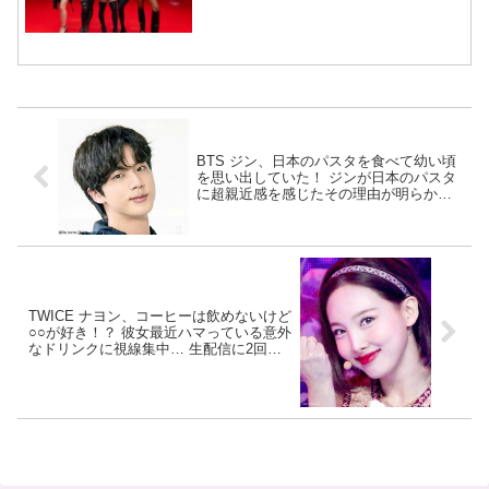
宿で開催 限定グッズも登場
BTS ジン、日本のパスタを食べて幼い頃
を思い出していた！ ジンが日本のパスタ
に超親近感を感じたその理由が明らか
に… だれもがよく知る“アレ”をとにかく
信頼するジンの姿が面白すぎると話題に
TWICE ナヨン、コーヒーは飲めないけど
○○が好き！？ 彼女最近ハマっている意外
なドリンクに視線集中… 生配信に2回連
続で登場した、彼女一押しの飲み物とは
一体・・・？