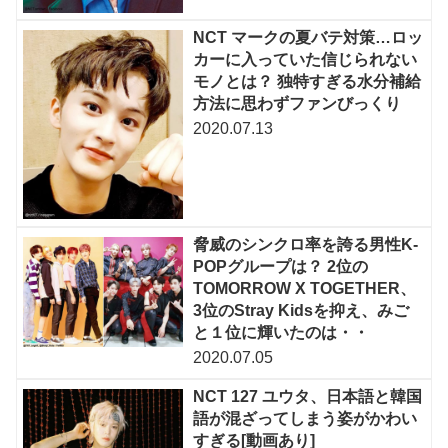
NCT マークの夏バテ対策…ロッ
カーに入っていた信じられない
モノとは？ 独特すぎる水分補給
方法に思わずファンびっくり
2020.07.13
脅威のシンクロ率を誇る男性K-
POPグループは？ 2位の
TOMORROW X TOGETHER、
3位のStray Kidsを抑え、みご
と１位に輝いたのは・・
2020.07.05
NCT 127 ユウタ、日本語と韓国
語が混ざってしまう姿がかわい
すぎる[動画あり]