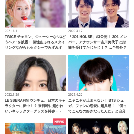
2021.6.1
2020.3.17
TWICE チェヨン、ジューシーな“ぶど
「JO1 HOUSE」#3公開！ JO1 メン
うヘア”を披露！ 個性あふれるスタイ
バー、アナウンサー吉川美代子に指
リングながらもセクシーでみずみず
導を受けてたじたじ！？ …予想外？
しい新ヘアに拍手喝采
それとも予想通り？トーク力のレベ
ル分けに注目・・
2022.8.29
2023.4.22
LE SSERAFIM ウンチェ、日本のキャ
ニヤニヤが止まらない！ BTS シュ
ラクターに夢中！？ 来日時に超かわ
ガ、ファンの恋愛に超共感！ 「僕っ
いいキャラクターグッズを持参・・
てこんなの好きだったんだ」と自分
キュートな魅力あふれる彼女にピッ
でもビックリ…ARMYの恋愛事情に
タリなかわいすぎるアイテムにくぎ
ワクワクする様子がかわいすぎる
NEWS
づけ