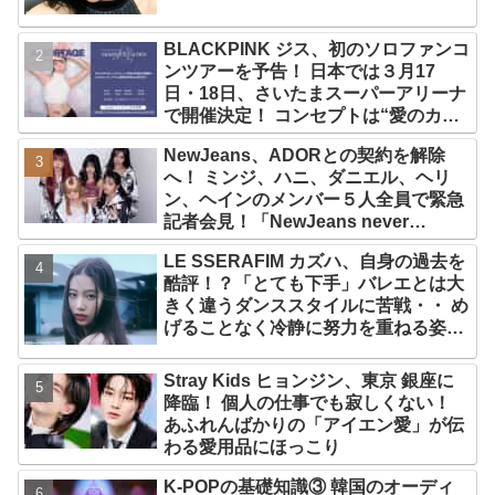
BLACKPINK ジス、初のソロファンコ
ンツアーを予告！ 日本では３月17
日・18日、さいたまスーパーアリーナ
で開催決定！ コンセプトは“愛のカケ
ラ”！？ 14日には新アルバム
NewJeans、ADORとの契約を解除
『AMORTAGE』もリリース
へ！ ミンジ、ハニ、ダニエル、ヘリ
ン、ヘインのメンバー５人全員で緊急
記者会見！「NewJeans never
dies!」と微笑みの宣言！ ADOR側、
LE SSERAFIM カズハ、自身の過去を
2029年まで契約有効と主張
酷評！？「とても下手」バレエとは大
きく違うダンススタイルに苦戦・・ め
げることなく冷静に努力を重ねる姿に
称賛の声続々
Stray Kids ヒョンジン、東京 銀座に
降臨！ 個人の仕事でも寂しくない！
あふれんばかりの「アイエン愛」が伝
わる愛用品にほっこり
K-POPの基礎知識③ 韓国のオーディ