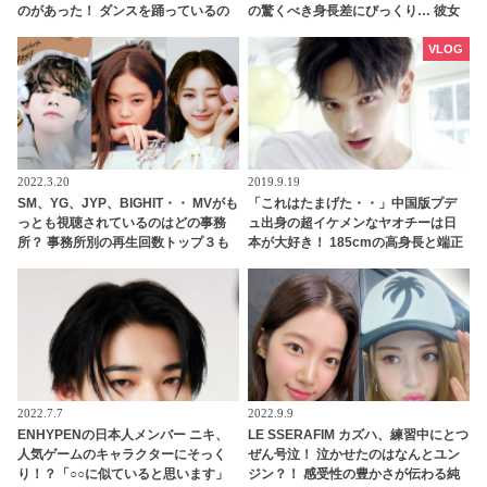
のがあった！ ダンスを踊っているの
の驚くべき身長差にびっくり… 彼女
にどうしてできないの？ 顔を歪めな
を包み込むかのように抱きしめる姿
がら痛みに耐える彼らの姿にくぎづ
に胸キュン
VLOG
け
2022.3.20
2019.9.19
SM、YG、JYP、BIGHIT・・ MVがも
「これはたまげた・・」中国版プデ
っとも視聴されているのはどの事務
ュ出身の超イケメンなヤオチーは日
所？ 事務所別の再生回数トップ３も
本が大好き！ 185cmの高身長と端正
明らかに・・ BTS、BLACKPINK、
なルックスで大注目を浴びる
TWICEをおさえて堂々の１位に輝い
たのは？
2022.7.7
2022.9.9
ENHYPENの日本人メンバー ニキ、
LE SSERAFIM カズハ、練習中にとつ
人気ゲームのキャラクターにそっく
ぜん号泣！ 泣かせたのはなんとユン
り！？「○○に似ていると思います」
ジン？！ 感受性の豊かさが伝わる純