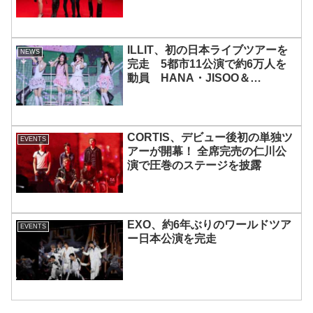
宿で開催 限定グッズも登場
ILLIT、初の日本ライブツアーを
NEWS
完走 5都市11公演で約6万人を
動員 HANA・JISOO＆
MOMOKAとのスペシャルコラボ
も実現
CORTIS、デビュー後初の単独ツ
EVENTS
アーが開幕！ 全席完売の仁川公
演で圧巻のステージを披露
EXO、約6年ぶりのワールドツア
EVENTS
ー日本公演を完走