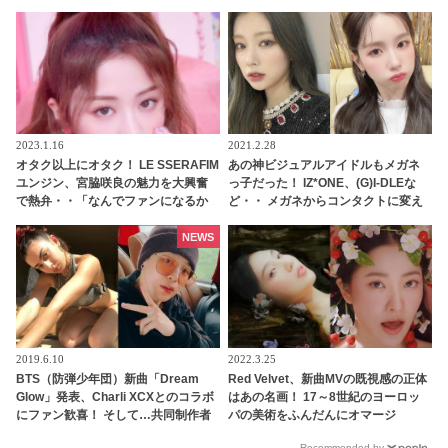
と正直な本音を自ら告白・・ あまり
粋な涙にほっこり
にもそっくりな見た目にファン大爆
笑「客観的な視点で自分を見てるね
ｗｗ」
2023.1.16
2021.2.28
オタク以上にオタク！ LE SSERAFIM
あの神ビジュアルアイドルもメガネ
ユンジン、宮脇咲良の魅力を大興奮
っ子だった！ IZ*ONE、(G)I-DLEな
で熱弁・・「なんでファンになるか
ど・・ メガネからコンタクトに変え
わかった」サクラにメロメロな姿が
て超美しく成長した女性アイドルた
かわいすぎる
ち
NEWS
2019.6.10
2022.3.25
BTS（防弾少年団）新曲「Dream
Red Velvet、新曲MVの既視感の正体
Glow」発表、Charli XCXとのコラボ
はあの名画！ 17～8世紀のヨーロッ
にファン歓喜！ そして…共同制作者
パの美術をふんだんにオマージ
が明かすジミンへの思い「彼の夢、
ュ・・ もはや美術館！ 魅力的なコン
Recommended by