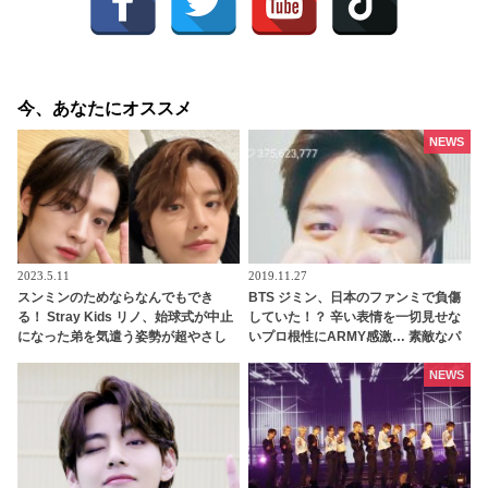
今、あなたにオススメ
NEWS
2023.5.11
2019.11.27
スンミンのためならなんでもでき
BTS ジミン、日本のファンミで負傷
る！ Stray Kids リノ、始球式が中止
していた！？ 辛い表情を一切見せな
になった弟を気遣う姿勢が超やさし
いプロ根性にARMY感激… 素敵なパ
い！ 「（球技は苦手だけど）一緒に
フォーマンスでファンを魅了した彼
キャッチボールしてあげる」
は、まさにみんなのヒーロー
NEWS