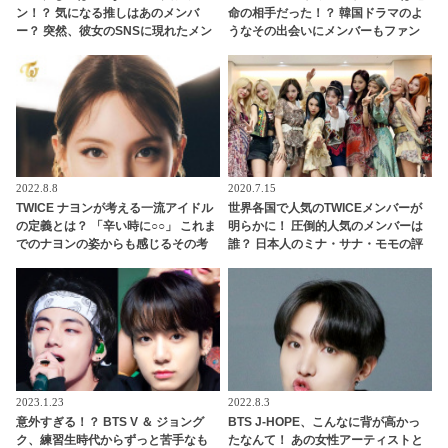
ン！？ 気になる推しはあのメンバ
命の相手だった！？ 韓国ドラマのよ
ー？ 突然、彼女のSNSに現れたメン
うなその出会いにメンバーもファン
バーに興味津々
も感動！ 衝撃のそのエピソードと
は？
2022.8.8
2020.7.15
TWICE ナヨンが考える一流アイドル
世界各国で人気のTWICEメンバーが
の定義とは？ 「辛い時に○○」 これま
明らかに！ 圧倒的人気のメンバーは
でのナヨンの姿からも感じるその考
誰？ 日本人のミナ・サナ・モモの評
えに感動
価は・・
2023.1.23
2022.8.3
意外すぎる！？ BTS V ＆ ジョング
BTS J-HOPE、こんなに背が高かっ
ク、練習生時代からずっと苦手なも
たなんて！ あの女性アーティストと