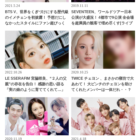
2021.5.24
2019.11.11
BTS V、世界をくぎづけにする歴代級
SEVENTEEN、ワールドツアー日本
のイメチェンを初披露！ 予想だにし
公演が大盛況！ 4都市で9公演 全会場
なかったスタイルにファン超びっく
を超満員の観客で埋め尽くす[ライブ
り… さらにはとつぜんのイメチェン
レポート]
に隠された意外な思いまで明らかに
「僕はメンバーの中で○○担当なの
で」
2022.10.26
2020.10.25
LE SSERAFIM 宮脇咲良、“２人の父
TWICE チェヨン 、まさかの寝坊で大
親”の存在を告白！ 感謝の思い語る
あわて！ 大ピンチのチェヨンを助け
「実の娘のように育ててくれて…」
てくれたメンバーは一体だれ・・？
「幸せな人生を送ってきた」センシ
ティブな話題にも臆せず堂々とした
姿を見せる彼女に称賛の声
2020.11.19
2021.4.18