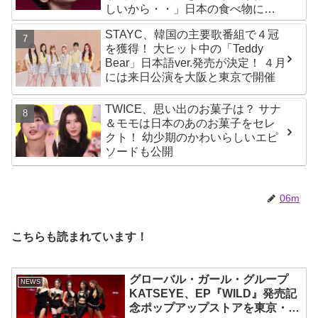
しいから・・」日本の食べ物に関
する持論を明かす
STAYC、韓国の主要歌番組で４冠
を獲得！ 大ヒット中の「Teddy
Bear」日本語ver.発売が決定！ ４月
には来日公演を大阪と東京で開催
TWICE、思い出のお菓子は？ サナ
＆モモは日本のあのお菓子をセレ
クト！ 幼少期のかわいらしいエピ
ソードも公開
06m
こちらも読まれています！
グローバル・ガール・グループ
NEWS
KATSEYE、EP『WILD』発売記
念ポップアップストアを東京・原