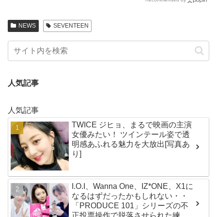
そして彼の絶望から生まれた歌」
セプトのトリコになるファン続々
NEWS
SEVENTEEN
人気記事
人気記事
TWICE ジヒョ、まるで映画の主演
女優みたい！ ツインテール姿で透
明感あふれる魅力を大放出[写真あ
り]
I.O.I、Wanna One、IZ*ONE、X1に
なるはずだったかもしれない・・
「PRODUCE 101」シリーズの不
正投票操作で脱落させられた練習