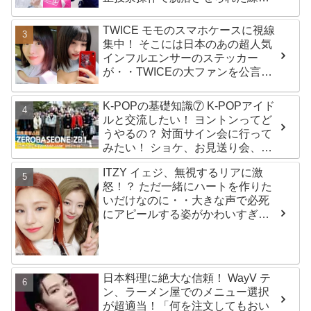
生12人の氏名が公表
TWICE モモのスマホケースに視線
集中！ そこには日本のあの超人気
インフルエンサーのステッカー
が・・TWICEの大ファンを公言す
るその人物は大よろこび！ まさに
「成功したファン」だと話題沸騰
K-POPの基礎知識⑦ K-POPアイド
ルと交流したい！ ヨントンってど
うやるの？ 対面サイン会に行って
みたい！ ショケ、お見送り会、握
手会・・・リリースイベントあれ
ITZY イェジ、無視するリアに激
これを紹介
怒！？ ただ一緒にハートを作りた
いだけなのに・・大きな声で必死
にアピールする姿がかわいすぎる
[動画]
日本料理に絶大な信頼！ WayV テ
ン、ラーメン屋でのメニュー選択
が超適当！「何を注文してもおい