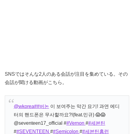
SNSではそんな2人のある会話が注目を集めている。その
会話が聞ける動画がこちら。
@wkorea
##버논
이 보여주는 막간 묘기! 과연 에디
터의 핸드폰은 무사할까요?!(feat.민규) 😱😱
@seventeen17_official #
#Vernon
#
#세븐틴
#
#SEVENTEEN
#
#Semicolon
#
#세븐틴홈런