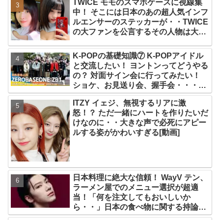
TWICE モモのスマホケースに視線集
中！ そこには日本のあの超人気インフ
ルエンサーのステッカーが・・TWICE
の大ファンを公言するその人物は大よ
ろこび！ まさに「成功したファン」だ
と話題沸騰
K-POPの基礎知識⑦ K-POPアイドル
と交流したい！ ヨントンってどうやる
の？ 対面サイン会に行ってみたい！
ショケ、お見送り会、握手会・・・リ
リースイベントあれこれを紹介
ITZY イェジ、無視するリアに激
怒！？ ただ一緒にハートを作りたいだ
けなのに・・大きな声で必死にアピー
ルする姿がかわいすぎる[動画]
日本料理に絶大な信頼！ WayV テン、
ラーメン屋でのメニュー選択が超適
当！「何を注文してもおいしいか
ら・・」日本の食べ物に関する持論を
明かす