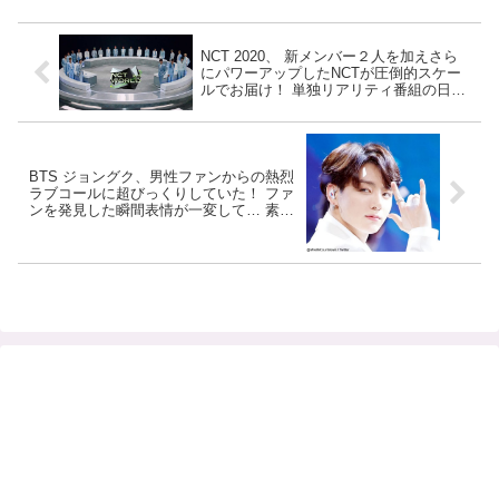
NCT 2020、 新メンバー２人を加えさら
にパワーアップしたNCTが圧倒的スケー
ルでお届け！ 単独リアリティ番組の日本
語字幕版「NCT WORLD 2.0 字幕版」が
放送決定
BTS ジョングク、男性ファンからの熱烈
ラブコールに超びっくりしていた！ ファ
ンを発見した瞬間表情が一変して… 素直
なリアクションがかわいすぎるとファン
メロメロ