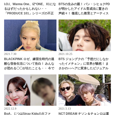
I.O.I、Wanna One、IZ*ONE、X1にな
BTSの生みの親！ パン・シヒョクPD
るはずだったかもしれない・・
が明かしたアイドル育成法に驚きの
「PRODUCE 101」シリーズの不正
声続々！ 徹底した教育とアーティス
投票操作で脱落させられた練習生12
トファーストの方針に拍手喝采
人の氏名が公表
2021.7.30
2021.10.25
BLACKPINK ロゼ、練習生時代の過
BTS ジョングクの「予想だにしなか
酷な宿舎生活について告白！ みんな
ったイメチェン」に世界が騒然！ ま
が恐れる〇〇が出たことも・・ 今で
さかの○○へアに変身したビジュアル
は想像もできないエピソードにビッ
がどこかヤンチャでセクシーすぎ
クリ
る… 落ち着いた黒髪からガラリと雰
囲気を変えた美貌に驚きを隠せない
声殺到
2022.12.9
2021.5.13
BoA、じつはStray Kidsの大ファ
NCT DREAM チソン＆チョンロは運