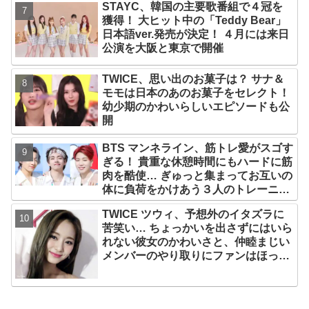
STAYC、韓国の主要歌番組で４冠を
獲得！ 大ヒット中の「Teddy Bear」
日本語ver.発売が決定！ ４月には来日
公演を大阪と東京で開催
TWICE、思い出のお菓子は？ サナ＆
モモは日本のあのお菓子をセレクト！
幼少期のかわいらしいエピソードも公
開
BTS マンネライン、筋トレ愛がスゴす
ぎる！ 貴重な休憩時間にもハードに筋
肉を酷使… ぎゅっと集まってお互いの
体に負荷をかけあう３人のトレーニン
グ風景がかわいすぎるとファンくぎづ
TWICE ツウィ、予想外のイタズラに
け
苦笑い… ちょっかいを出さずにはいら
れない彼女のかわいさと、仲睦まじい
メンバーのやり取りにファンはほっこ
り