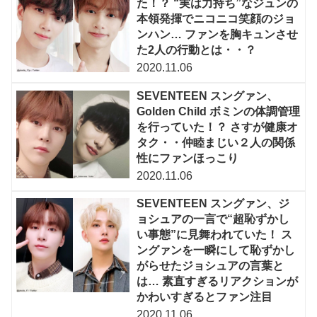
た！？ “実は力持ち”なジュンの
本領発揮でニコニコ笑顔のジョ
ンハン… ファンを胸キュンさせ
た2人の行動とは・・？
2020.11.06
SEVENTEEN スングァン、
Golden Child ボミンの体調管理
を行っていた！？ さすが健康オ
タク・・仲睦まじい２人の関係
性にファンほっこり
2020.11.06
SEVENTEEN スングァン、ジ
ョシュアの一言で“超恥ずかし
い事態”に見舞われていた！ ス
ングァンを一瞬にして恥ずかし
がらせたジョシュアの言葉と
は… 素直すぎるリアクションが
かわいすぎるとファン注目
2020.11.06