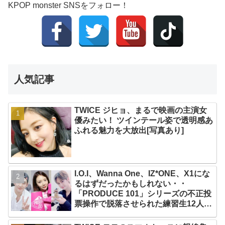
KPOP monster SNSをフォロー！
人気記事
TWICE ジヒョ、まるで映画の主演女
優みたい！ ツインテール姿で透明感あ
ふれる魅力を大放出[写真あり]
I.O.I、Wanna One、IZ*ONE、X1にな
るはずだったかもしれない・・
「PRODUCE 101」シリーズの不正投
票操作で脱落させられた練習生12人の
氏名が公表