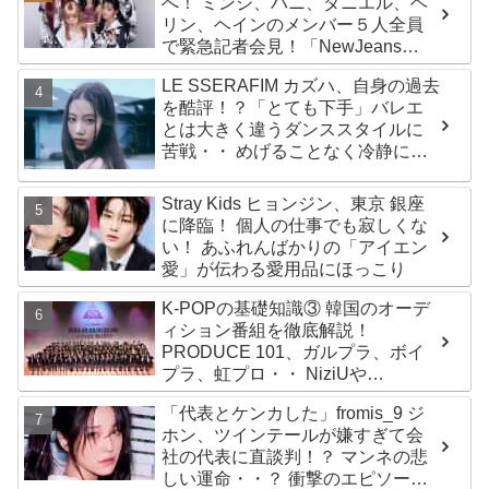
へ！ ミンジ、ハニ、ダニエル、ヘ
リン、ヘインのメンバー５人全員
で緊急記者会見！「NewJeans
never dies!」と微笑みの宣言！
LE SSERAFIM カズハ、自身の過去
ADOR側、2029年まで契約有効と
を酷評！？「とても下手」バレエ
主張
とは大きく違うダンススタイルに
苦戦・・ めげることなく冷静に努
力を重ねる姿に称賛の声続々
Stray Kids ヒョンジン、東京 銀座
に降臨！ 個人の仕事でも寂しくな
い！ あふれんばかりの「アイエン
愛」が伝わる愛用品にほっこり
K-POPの基礎知識③ 韓国のオーデ
ィション番組を徹底解説！
PRODUCE 101、ガルプラ、ボイ
プラ、虹プロ・・ NiziUや
Kep1er、ZEROBASEONEら人気
「代表とケンカした」fromis_9 ジ
グループが続々と誕生！ JO1や
ホン、ツインテールが嫌すぎて会
INI、ME:Iを生んだ日プまで一挙紹
社の代表に直談判！？ マンネの悲
介
しい運命・・？ 衝撃のエピソード