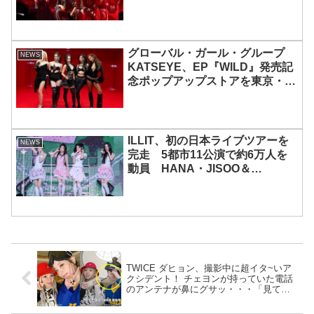
グローバル・ガール・グループ
NEWS
KATSEYE、EP『WILD』発売記
念ポップアップストアを東京・原
宿で開催 限定グッズも登場
ILLIT、初の日本ライブツアーを
NEWS
完走 5都市11公演で約6万人を
動員 HANA・JISOO＆
MOMOKAとのスペシャルコラボ
も実現
TWICE ダヒョン、撮影中に超イタ~いア
クシデント！ チェヨンが持っていた電話
のアンテナが鼻にグサッ・・・「見てる
だけでイタすぎる」 衝撃の出来事にも笑
顔で対応するダヒョンの姿に拍手喝采 [動