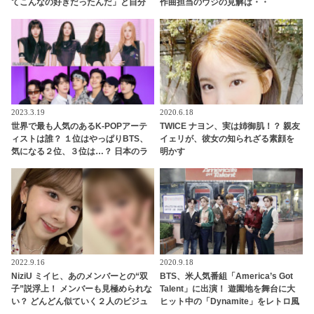
てこんなの好きだったんだ」と自分
作曲担当のウジの見解は・・
でもビックリ…ARMYの恋愛事情に
ワクワクする様子がかわいすぎる
2023.3.19
2020.6.18
世界で最も人気のあるK-POPアーテ
TWICE ナヨン、実は姉御肌！？ 親友
ィストは誰？ １位はやっぱりBTS、
イェリが、彼女の知られざる素顔を
気になる２位、３位は…？ 日本のラ
明かす
ンキングにはKARA、少女時代もラ
ンクイン！ 各国の個性あふれるデー
タに注目殺到
2022.9.16
2020.9.18
NiziU ミイヒ、あのメンバーとの“双
BTS、米人気番組「America’s Got
子”説浮上！ メンバーも見極められな
Talent」に出演！ 遊園地を舞台に大
い？ どんどん似ていく２人のビジュ
ヒット中の「Dynamite」をレトロ風
アルにびっくり
衣装で華麗にパフォーマンス[動画]