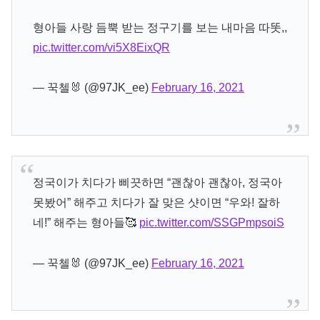
형아들 사랑 듬뿍 받는 정구기를 보는 내마음 따똣,,
pic.twitter.com/vi5X8EixQR
— 꾹첼🐰 (@97JK_ee)
February 16, 2021
정국이가 치다가 삐끗하면 “괜찮아 괜찮아, 정국아
못봤어” 해주고 치다가 잘 맞은 샷이면 “우와! 잘하
네!” 해주는 형아들🥰
pic.twitter.com/SSGPmpsoiS
— 꾹첼🐰 (@97JK_ee)
February 16, 2021