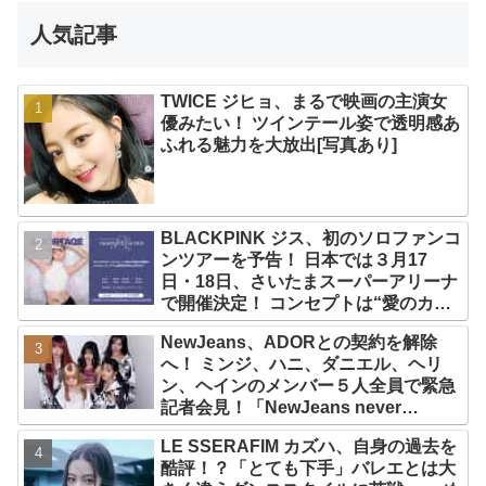
人気記事
TWICE ジヒョ、まるで映画の主演女
優みたい！ ツインテール姿で透明感あ
ふれる魅力を大放出[写真あり]
BLACKPINK ジス、初のソロファンコ
ンツアーを予告！ 日本では３月17
日・18日、さいたまスーパーアリーナ
で開催決定！ コンセプトは“愛のカケ
ラ”！？ 14日には新アルバム
NewJeans、ADORとの契約を解除
『AMORTAGE』もリリース
へ！ ミンジ、ハニ、ダニエル、ヘリ
ン、ヘインのメンバー５人全員で緊急
記者会見！「NewJeans never
dies!」と微笑みの宣言！ ADOR側、
LE SSERAFIM カズハ、自身の過去を
2029年まで契約有効と主張
酷評！？「とても下手」バレエとは大