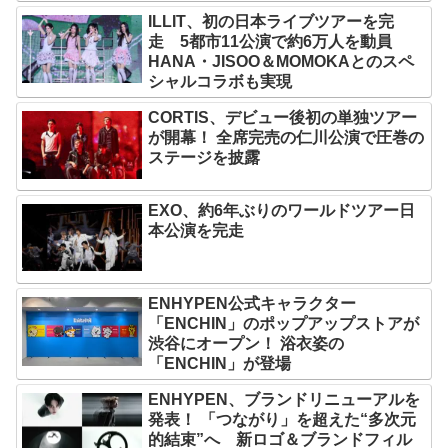
ILLIT、初の日本ライブツアーを完
走 5都市11公演で約6万人を動員
HANA・JISOO＆MOMOKAとのスペ
シャルコラボも実現
CORTIS、デビュー後初の単独ツアー
が開幕！ 全席完売の仁川公演で圧巻の
ステージを披露
EXO、約6年ぶりのワールドツアー日
本公演を完走
ENHYPEN公式キャラクター
「ENCHIN」のポップアップストアが
渋谷にオープン！ 浴衣姿の
「ENCHIN」が登場
ENHYPEN、ブランドリニューアルを
発表！ 「つながり」を超えた“多次元
的結束”へ 新ロゴ＆ブランドフィル