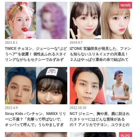
NEWS
2021.6.1
2019.9.7
TWICE チェヨン、ジューシーな“ぶど
IZ*ONE 宮脇咲良が発見した、ファン
うヘア”を披露！ 個性あふれるスタイ
も知らないユリ＆イェナの共通点！
リングながらもセクシーでみずみず
２人はやっぱり運命の糸で結ばれて
しい新ヘアに拍手喝采
いる・・！？
2022.4.9
2022.10.16
Stray Kids バンチャン、NMIXX リリ
NCT ジャニー、胸や肩、腕に刻まれ
ーに不服？「先輩って呼ばないで、
たタトゥーにはどんな意味がある
オッパって呼んで」うらやましすぎ
の？ アメリカでテヨン、ユウタとの
るお願いにキュン
お揃いもゲット！？
VLOG