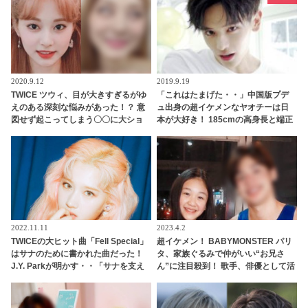
2020.9.12
2019.9.19
TWICE ツウィ、目が大きすぎるがゆ
「これはたまげた・・」中国版プデ
えのある深刻な悩みがあった！？ 意
ュ出身の超イケメンなヤオチーは日
図せず起こってしまう〇〇に大ショ
本が大好き！ 185cmの高身長と端正
ック＆大爆笑
なルックスで大注目を浴びる
2022.11.11
2023.4.2
TWICEの大ヒット曲「Fell Special」
超イケメン！ BABYMONSTER パリ
はサナのために書かれた曲だった！
タ、家族ぐるみで仲がいい“お兄さ
J.Y. Parkが明かす・・「サナを支え
ん”に注目殺到！ 歌手、俳優として活
るメンバーの姿に胸が熱くなった」
躍するその人物とは？
彼女たちの友情に敬意を表す