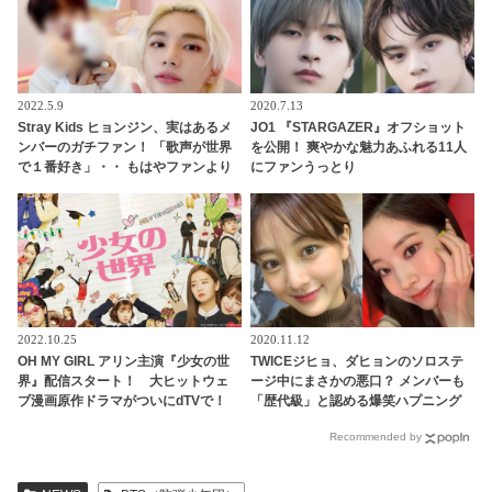
2022.5.9
2020.7.13
Stray Kids ヒョンジン、実はあるメ
JO1 『STARGAZER』オフショット
ンバーのガチファン！ 「歌声が世界
を公開！ 爽やかな魅力あふれる11人
で１番好き」・・ もはやファンより
にファンうっとり
もファンといえるほど、ドハマりし
ていることが明らかに
2022.10.25
2020.11.12
OH MY GIRL アリン主演『少女の世
TWICEジヒョ、ダヒョンのソロステ
界』配信スタート！ 大ヒットウェ
ージ中にまさかの悪口？ メンバーも
ブ漫画原作ドラマがついにdTVで！
「歴代級」と認める爆笑ハプニング
シーズン２が制作されるほどの人気
の真相とは？
Recommended by
ドラマを見逃すな