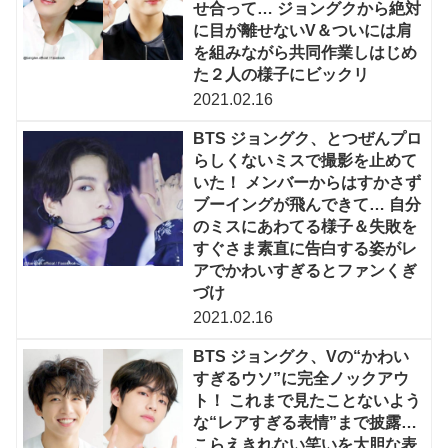
せ合って… ジョングクから絶対
に目が離せないV＆ついには肩
を組みながら共同作業しはじめ
た２人の様子にビックリ
2021.02.16
BTS ジョングク、とつぜんプロ
らしくないミスで撮影を止めて
いた！ メンバーからはすかさず
ブーイングが飛んできて… 自分
のミスにあわてる様子＆失敗を
すぐさま素直に告白する姿がレ
アでかわいすぎるとファンくぎ
づけ
2021.02.16
BTS ジョングク、Vの“かわい
すぎるウソ”に完全ノックアウ
ト！ これまで見たことないよう
な“レアすぎる表情”まで披露…
こらえきれない笑いを大胆な表