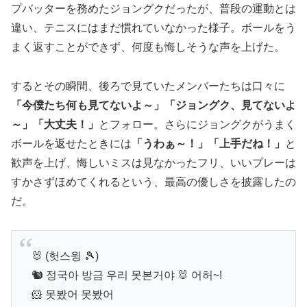
プバッターを務めたジョングクだったが、普段の運動とは
違い、テニスにはまだ慣れていなかった様子。ボールをう
まく返すことができず、何度も悔しそうな声を上げた。
するとその瞬間、後ろで見ていたメンバーたちは口々に
「今僕たち何も見てないよ～」「ジョングク、見てないよ
～」「大丈夫！」
とフォロー。さらにジョングクがうまく
ボールを返せたときには
「うわぁ～！」「上手だね！」
と
歓声を上げ、悔しいミスは見なかったフリ、いいプレーは
すかさずほめてくれるという、最高の優しさを披露したの
だ。
🐰 (헛스윙 🎾)
🐿 정국아 방금 우리 못본거야 🐰 어허~!
🐹 못봤어 못봤어