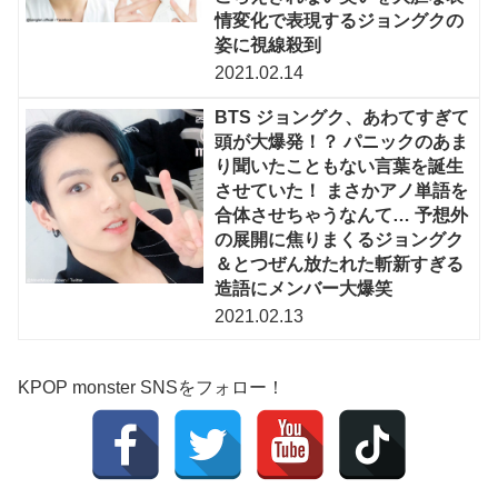
情変化で表現するジョングクの
姿に視線殺到
2021.02.14
BTS ジョングク、あわてすぎて
頭が大爆発！？ パニックのあま
り聞いたこともない言葉を誕生
させていた！ まさかアノ単語を
合体させちゃうなんて… 予想外
の展開に焦りまくるジョングク
＆とつぜん放たれた斬新すぎる
造語にメンバー大爆笑
2021.02.13
KPOP monster SNSをフォロー！