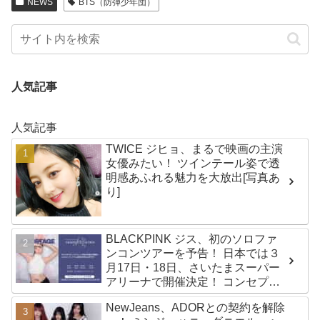
NEWS
BTS（防弾少年団）
人気記事
人気記事
TWICE ジヒョ、まるで映画の主演
女優みたい！ ツインテール姿で透
明感あふれる魅力を大放出[写真あ
り]
BLACKPINK ジス、初のソロファ
ンコンツアーを予告！ 日本では３
月17日・18日、さいたまスーパー
アリーナで開催決定！ コンセプト
は“愛のカケラ”！？ 14日には新ア
NewJeans、ADORとの契約を解除
ルバム『AMORTAGE』もリリース