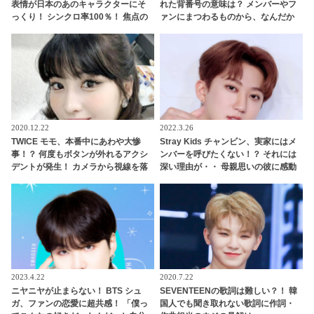
表情が日本のあのキャラクターにそ
れた背番号の意味は？ メンバーやフ
っくり！ シンクロ率100％！ 焦点の
ァンにまつわるものから、なんだか
ない独特な目がおもしろすぎると爆
テキトー（？）なものまで・・ 気に
笑
なるその意味とは？
2020.12.22
2022.3.26
TWICE モモ、本番中にあわや大惨
Stray Kids チャンビン、実家にはメ
事！？ 何度もボタンが外れるアクシ
ンバーを呼びたくない！？ それには
デントが発生！ カメラから視線を落
深い理由が・・ 母親思いの彼に感動
とさず冷静に対処する彼女のプロフ
ェッショナルな行動に拍手喝采[動画
あり]
2023.4.22
2020.7.22
ニヤニヤが止まらない！ BTS シュ
SEVENTEENの歌詞は難しい？！ 韓
ガ、ファンの恋愛に超共感！ 「僕っ
国人でも聞き取れない歌詞に作詞・