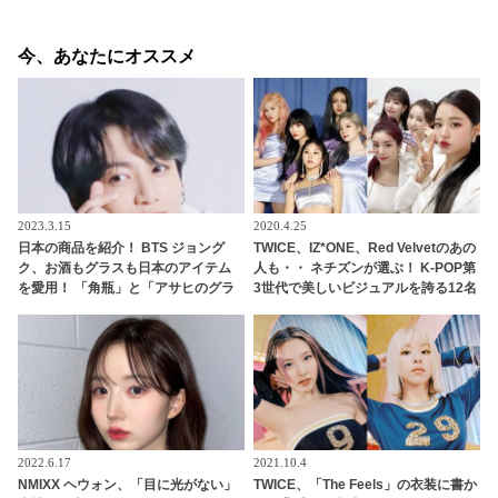
今、あなたにオススメ
2023.3.15
2020.4.25
日本の商品を紹介！ BTS ジョング
TWICE、IZ*ONE、Red Velvetのあの
ク、お酒もグラスも日本のアイテム
人も・・ ネチズンが選ぶ！ K-POP第
を愛用！ 「角瓶」と「アサヒのグラ
3世代で美しいビジュアルを誇る12名
ス」まで… 今すぐCMに出演できると
の女性アイドルって？
ファン大喜び
2022.6.17
2021.10.4
NMIXX ヘウォン、「目に光がない」
TWICE、「The Feels」の衣装に書か