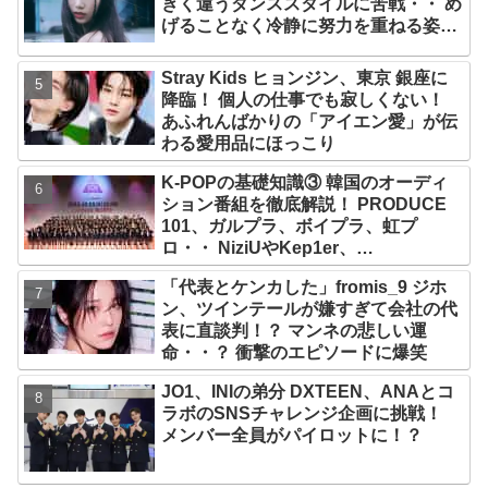
きく違うダンススタイルに苦戦・・ め
げることなく冷静に努力を重ねる姿に
称賛の声続々
Stray Kids ヒョンジン、東京 銀座に
降臨！ 個人の仕事でも寂しくない！
あふれんばかりの「アイエン愛」が伝
わる愛用品にほっこり
K-POPの基礎知識③ 韓国のオーディ
ション番組を徹底解説！ PRODUCE
101、ガルプラ、ボイプラ、虹プ
ロ・・ NiziUやKep1er、
ZEROBASEONEら人気グループが
「代表とケンカした」fromis_9 ジホ
続々と誕生！ JO1やINI、ME:Iを生ん
ン、ツインテールが嫌すぎて会社の代
だ日プまで一挙紹介
表に直談判！？ マンネの悲しい運
命・・？ 衝撃のエピソードに爆笑
JO1、INIの弟分 DXTEEN、ANAとコ
ラボのSNSチャレンジ企画に挑戦！
メンバー全員がパイロットに！？