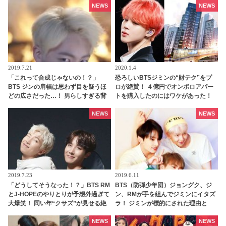
NEWS
NEWS
2019.7.21
2020.1.4
「これって合成じゃないの！？」
恐ろしいBTSジミンの“財テク”をプ
BTS ジンの肩幅は思わず目を疑うほ
ロが絶賛！ ４億円でオンボロアパー
どの広さだった…！ 男らしすぎる背
トを購入したのにはワケがあった！
中にファンはメロメロ「今すぐ抱き
未来は『韓国一のセレブタウン』の
つきたい」
地主になるってホント？
NEWS
NEWS
2019.7.23
2019.6.11
「どうしてそうなった！？」BTS RM
BTS（防弾少年団）ジョングク、ジ
とJ-HOPEのやりとりが予想外過ぎて
ン、RMが手を組んでジミンにイタズ
大爆笑！ 同い年“クサズ”が見せる絶
ラ！ ジミンが標的にされた理由と
妙な空気感がたまらないと話題「完
は・・
全に2人のペースだわ」
NEWS
NEWS