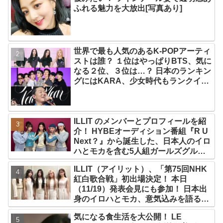
ふれる魅力を大放出[写真あり]
世界で最も人気のあるK-POPアーティ
ストは誰？ １位はやっぱりBTS、気に
なる２位、３位は…？ 日本のランキン
グにはKARA、少女時代もランクイ
ン！ 各国の個性あふれるデータに注目
殺到
ILLIT のメンバーとプロフィールを紹
介！ HYBEオーディション番組『R U
Next？』から誕生した、日本人のイロ
ハとモカを含む5人組ガールズグルー
プ！ デビュー曲「Magnetic」がいき
ILLIT（アイリット）、「第75回NHK
なりの大ヒット
紅白歌合戦」初出場決定！ 本日
（11/19）発表会見にも参加！ 日本出
身のイロハとモカ、意気込みを語る
「ずっと夢見てたステージ…嬉しくて
気になる食生活を大公開！ LE
光栄」