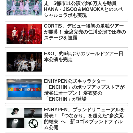
走 5都市11公演で約6万人を動員
HANA・JISOO＆MOMOKAとのスペ
シャルコラボも実現
CORTIS、デビュー後初の単独ツアー
が開幕！ 全席完売の仁川公演で圧巻の
ステージを披露
EXO、約6年ぶりのワールドツアー日
本公演を完走
ENHYPEN公式キャラクター
「ENCHIN」のポップアップストアが
渋谷にオープン！ 浴衣姿の
「ENCHIN」が登場
ENHYPEN、ブランドリニューアルを
発表！ 「つながり」を超えた“多次元
的結束”へ 新ロゴ＆ブランドフィル
ム公開