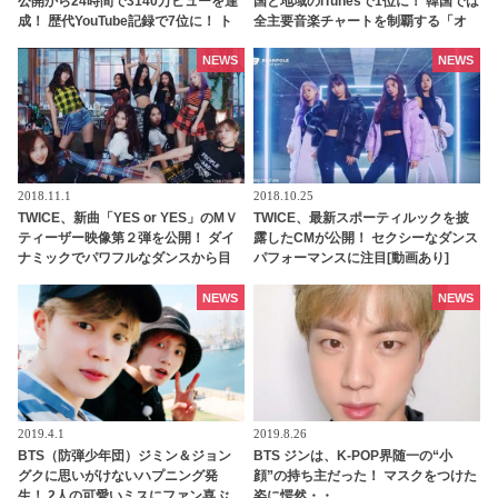
公開から24時間で3140万ビューを達
国と地域のiTunesで1位に！ 韓国では
成！ 歴代YouTube記録で7位に！ ト
全主要音楽チャートを制覇する「オ
ップ10をK-POPアーティストが5つを
ールキル」も達成
占める
NEWS
NEWS
2018.11.1
2018.10.25
TWICE、新曲「YES or YES」のМＶ
TWICE、最新スポーティルックを披
ティーザー映像第２弾を公開！ ダイ
露したCMが公開！ セクシーなダンス
ナミックでパワフルなダンスから目
パフォーマンスに注目[動画あり]
が離せない
NEWS
NEWS
2019.4.1
2019.8.26
BTS（防弾少年団）ジミン＆ジョン
BTS ジンは、K-POP界随一の“小
グクに思いがけないハプニング発
顔”の持ち主だった！ マスクをつけた
生！ 2人の可愛いミスにファン喜ぶ
姿に愕然・・