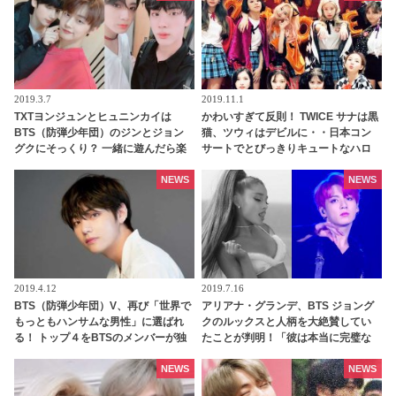
2019.3.7
2019.11.1
TXTヨンジュンとヒュニンカイは
かわいすぎて反則！ TWICE サナは黒
BTS（防弾少年団）のジンとジョン
猫、ツウィはデビルに・・日本コン
グクにそっくり？ 一緒に遊んだら楽
サートでとびっきりキュートなハロ
しそうとファン大盛り上がり
ウィンコスプレを披露
NEWS
NEWS
2019.4.12
2019.7.16
BTS（防弾少年団）V、再び「世界で
アリアナ・グランデ、BTS ジョング
もっともハンサムな男性」に選ばれ
クのルックスと人柄を大絶賛してい
る！ トップ４をBTSのメンバーが独
たことが判明！「彼は本当に完璧な
占
人だった」ジョングクのモテ男ぶり
にファンは脱帽「彼は世界の歌姫ま
NEWS
NEWS
でも虜にする」