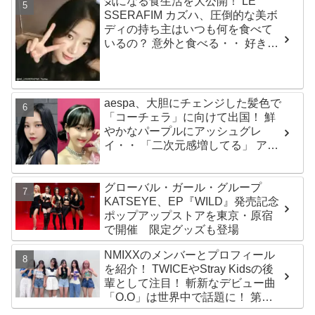
気になる食生活を大公開！ LE
ジ…嬉しくて光栄」
SSERAFIM カズハ、圧倒的な美ボ
ディの持ち主はいつも何を食べて
いるの？ 意外と食べる・・ 好きな
ものを食べつつ健康を維持する方
法とは？
aespa、大胆にチェンジした髪色で
「コーチェラ」に向けて出国！ 鮮
やかなパープルにアッシュグレ
イ・・ 「二次元感増してる」 アバ
ターと完全一致のその姿に悶絶
グローバル・ガール・グループ
KATSEYE、EP『WILD』発売記念
ポップアップストアを東京・原宿
で開催 限定グッズも登場
NMIXXのメンバーとプロフィール
を紹介！ TWICEやStray Kidsの後
輩として注目！ 斬新なデビュー曲
「O.O」は世界中で話題に！ 第４
世代を代表する美女ソリュンをは