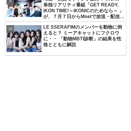
ルメンバーといわれるその魅力をチェ
単独リアリティ番組「GET READY,
ック
iKON TIME!～iKONICのためなら～ 」
が、７月７日からMnetで放送・配信ス
タート
LE SSERAFIMのメンバーを動物に例
えると？ ミーアキャットにフクロウ
に・・ 「動物MBTI診断」の結果を性
格とともに解説