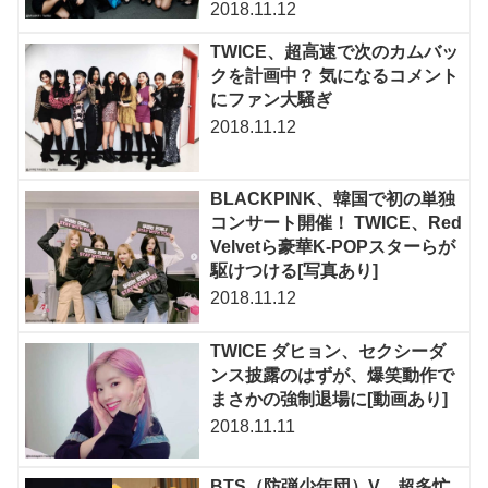
2018.11.12
TWICE、超高速で次のカムバッ
クを計画中？ 気になるコメント
にファン大騒ぎ
2018.11.12
BLACKPINK、韓国で初の単独
コンサート開催！ TWICE、Red
Velvetら豪華K-POPスターらが
駆けつける[写真あり]
2018.11.12
TWICE ダヒョン、セクシーダ
ンス披露のはずが、爆笑動作で
まさかの強制退場に[動画あり]
2018.11.11
BTS（防弾少年団）V、超多忙