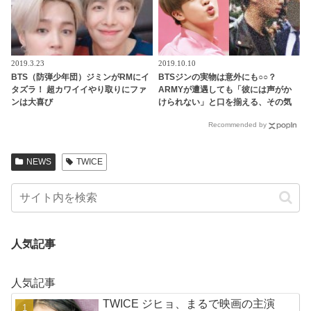
2019.3.23
2019.10.10
BTS（防弾少年団）ジミンがRMにイ
BTSジンの実物は意外にも○○？
タズラ！ 超カワイイやり取りにファ
ARMYが遭遇しても「彼には声がか
ンは大喜び
けられない」と口を揃える、その気
になる理由とは？
Recommended by
NEWS
TWICE
人気記事
人気記事
TWICE ジヒョ、まるで映画の主演