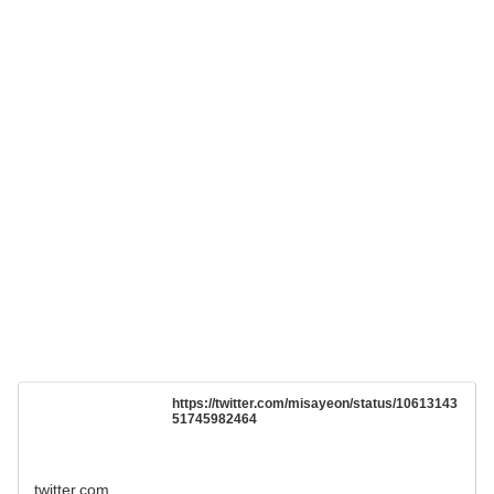
https://twitter.com/misayeon/status/10613143
51745982464
twitter.com