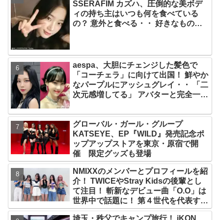
SSERAFIM カズハ、圧倒的な美ボデ
ィの持ち主はいつも何を食べている
の？ 意外と食べる・・ 好きなものを
食べつつ健康を維持する方法とは？
aespa、大胆にチェンジした髪色で
「コーチェラ」に向けて出国！ 鮮やか
なパープルにアッシュグレイ・・ 「二
次元感増してる」 アバターと完全一致
のその姿に悶絶
グローバル・ガール・グループ
KATSEYE、EP『WILD』発売記念ポ
ップアップストアを東京・原宿で開
催 限定グッズも登場
NMIXXのメンバーとプロフィールを紹
介！ TWICEやStray Kidsの後輩とし
て注目！ 斬新なデビュー曲「O.O」は
世界中で話題に！ 第４世代を代表する
美女ソリュンをはじめ、全員ビジュア
埼玉・秩父でキャンプ旅行！ iKON、