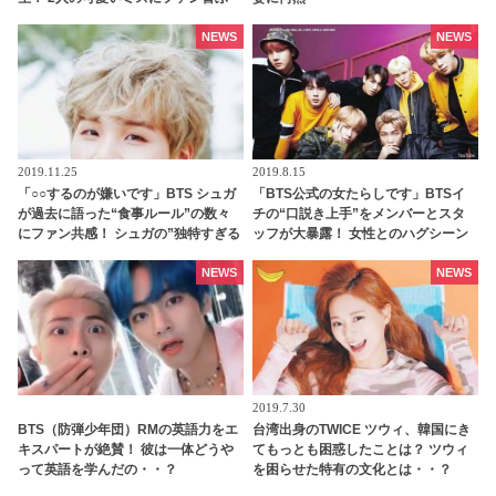
NEWS
NEWS
2019.11.25
2019.8.15
「○○するのが嫌いです」BTS シュガ
「BTS公式の女たらしです」BTSイ
が過去に語った“食事ルール”の数々
チの“口説き上手”をメンバーとスタ
にファン共感！ シュガの”独特すぎる
ッフが大暴露！ 女性とのハグシーン
コンセプト”のライブ放送に爆笑
をわざと失敗してやり直していたと
バラされるメンバーも！ 爆弾発言の
NEWS
NEWS
オンパレードに爆笑
2019.7.30
BTS（防弾少年団）RMの英語力をエ
台湾出身のTWICE ツウィ、韓国にき
キスパートが絶賛！ 彼は一体どうや
てもっとも困惑したことは？ ツウィ
って英語を学んだの・・？
を困らせた特有の文化とは・・？