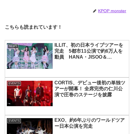
じめ、全員ビジュアルメンバーと
いわれるその魅力をチェック
KPOP monster
こちらも読まれています！
ILLIT、初の日本ライブツアーを
NEWS
完走 5都市11公演で約6万人を
動員 HANA・JISOO＆
MOMOKAとのスペシャルコラボ
も実現
CORTIS、デビュー後初の単独ツ
EVENTS
アーが開幕！ 全席完売の仁川公
演で圧巻のステージを披露
EXO、約6年ぶりのワールドツア
EVENTS
ー日本公演を完走