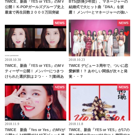
TWICE、新曲「YES or YES」のМＶ
BTS(防弾少年団）、マネージャーの
公開！ K-POPガールズグループ史上
結婚式で大ヒット曲「DNA」を披
最速で再生回数２０００万回突破
露！ メンバーとマネージャーの強い
絆に感動
NEWS
NEWS
2018.10.30
2018.10.23
TWICE、新曲「YES or YES」のМＶ
TWICE デビュー３周年で、ついに恋
ティーザー公開！ メンバーにつきつ
愛解禁！？ あやしい関係が次々と発
けられた選択肢は２つ・・？[動画あ
覚・・？
り]
NEWS
NEWS
2018.11.9
2018.11.8
TWICE 新曲「Yes or Yes」のMVが
TWICE、新曲「YES or YES」が17の