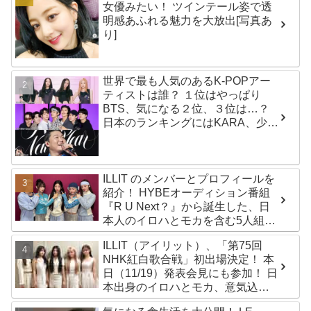
女優みたい！ ツインテール姿で透
明感あふれる魅力を大放出[写真あ
り]
世界で最も人気のあるK-POPアー
ティストは誰？ １位はやっぱり
BTS、気になる２位、３位は…？
日本のランキングにはKARA、少女
時代もランクイン！ 各国の個性あ
ふれるデータに注目殺到
ILLIT のメンバーとプロフィールを
紹介！ HYBEオーディション番組
『R U Next？』から誕生した、日
本人のイロハとモカを含む5人組ガ
ールズグループ！ デビュー曲
ILLIT（アイリット）、「第75回
「Magnetic」がいきなりの大ヒッ
NHK紅白歌合戦」初出場決定！ 本
ト
日（11/19）発表会見にも参加！ 日
本出身のイロハとモカ、意気込み
を語る「ずっと夢見てたステー