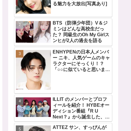
る魅力を大放出[写真あり]
BTS（防弾少年団）V＆ジ
ミンはどんな高校生だっ
た？ 同級生のOh My Girlス
ンヒが2人の過去を語る
ENHYPENの日本人メンバ
ー ニキ、人気ゲームのキャ
ラクターにそっくり！？
「○○に似ていると思いま
す」と正直な本音を自ら告
白・・ あまりにもそっくり
な見た目にファン大爆笑
「客観的な視点で自分を見
てるねｗｗ」
ILLIT のメンバーとプロフ
ィールを紹介！ HYBEオー
ディション番組『R U
Next？』から誕生した、日
本人のイロハとモカを含む
ATTEZ サン、すっぴんが
5人組ガールズグループ！