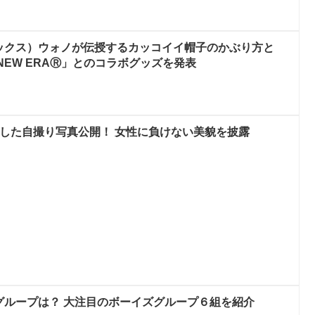
タエックス）ウォノが伝授するカッコイイ帽子のかぶり方と
「NEW ERAⓇ」とのコラボグッズを発表
M、女装した自撮り写真公開！ 女性に負けない美貌を披露
るグループは？ 大注目のボーイズグループ６組を紹介