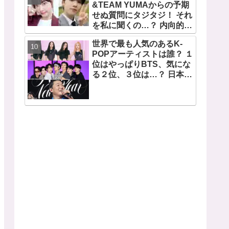
望から生まれた歌」
&TEAM YUMAからの予期
せぬ質問にタジタジ！ それ
を私に聞くの…？ 内向的で
あるからこそ答えに困る彼
世界で最も人気のあるK-
女のリアクションがかわい
POPアーティストは誰？ １
すぎる
位はやっぱりBTS、気にな
る２位、３位は…？ 日本の
ランキングにはKARA、少
女時代もランクイン！ 各国
の個性あふれるデータに注
目殺到