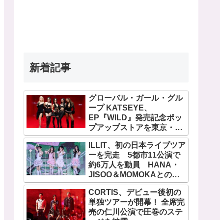
新着記事
グローバル・ガール・グル
ープ KATSEYE、
EP『WILD』発売記念ポッ
プアップストアを東京・原
宿で開催 限定グッズも登
ILLIT、初の日本ライブツア
場
ーを完走 5都市11公演で
約6万人を動員 HANA・
JISOO＆MOMOKAとのス
ペシャルコラボも実現
CORTIS、デビュー後初の
単独ツアーが開幕！ 全席完
売の仁川公演で圧巻のステ