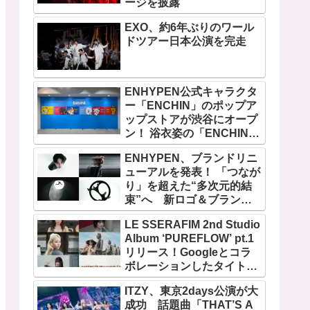
ージを披露
EXO、約6年ぶりのワール
ドツアー日本公演を完走
ENHYPEN公式キャラクタ
ー「ENCHIN」のポップア
ップストアが渋谷にオープ
ン！ 浴衣姿の「ENCHIN」
が登場
ENHYPEN、ブランドリニ
ューアルを発表！ 「つなが
り」を超えた“多次元的結
束”へ 新ロゴ＆ブランド
フィルム公開
LE SSERAFIM 2nd Studio
Album ‘PUREFLOW’ pt.1
リリース！Googleとコラ
ボレーションしたタイトル
曲「BOOMPALA」MVも公
ITZY、東京2days公演が大
開
成功 話題曲「THAT’S A