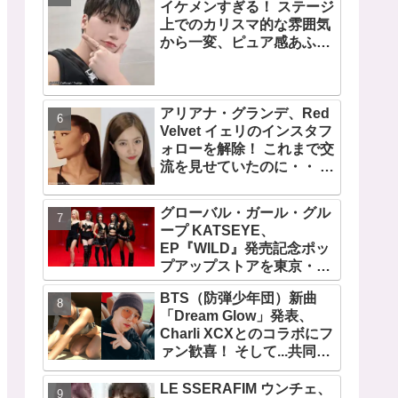
イケメンすぎる！ ステージ
デビュー曲「Magnetic」が
上でのカリスマ的な雰囲気
いきなりの大ヒット
から一変、ピュア感あふれ
るビジュアルに視線殺到
アリアナ・グランデ、Red
Velvet イェリのインスタフ
ォローを解除！ これまで交
流を見せていたのに・・ 一
体なぜ！？ ファンがその理
由を推測
グローバル・ガール・グル
ープ KATSEYE、
EP『WILD』発売記念ポッ
プアップストアを東京・原
宿で開催 限定グッズも登
BTS（防弾少年団）新曲
場
「Dream Glow」発表、
Charli XCXとのコラボにフ
ァン歓喜！ そして...共同制
作者が明かすジミンへの思
い「彼の夢、そして彼の絶
LE SSERAFIM ウンチェ、