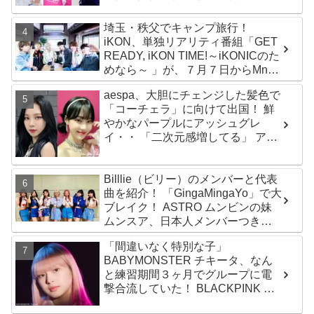
生12人の氏名が公表
埼玉・秩父でキャンプ旅行！
iKON、単独リアリティ番組「GET
READY, iKON TIME!～iKONICのた
めなら～ 」が、７月７日からMnet
で放送・配信スタート
aespa、大胆にチェンジした髪色で
「コーチェラ」に向けて出国！ 鮮
やかなパープルにアッシュグレ
イ・・ 「二次元感増してる」 アバ
ターと完全一致のその姿に悶絶
Billlie（ビリー）のメンバーと代表
曲を紹介！ 「GingaMingaYo」で大
ブレイク！ ASTRO ムンビンの妹
ムンスア、日本人メンバーつき、
はるなを要する７人組ガールズグ
「間違いなく特別な子」
ループ！ その魅力を徹底チェック
BABYMONSTER チキータ、なん
と練習期間３ヶ月でグループに電
撃合流していた！ BLACKPINK リ
サも太鼓判！ 圧巻の才能でYGエン