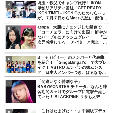
埼玉・秩父でキャンプ旅行！ iKON、
単独リアリティ番組「GET READY,
iKON TIME!～iKONICのためなら～ 」
が、７月７日からMnetで放送・配信ス
タート
aespa、大胆にチェンジした髪色で
「コーチェラ」に向けて出国！ 鮮やか
なパープルにアッシュグレイ・・ 「二
次元感増してる」 アバターと完全一致
のその姿に悶絶
Billlie（ビリー）のメンバーと代表曲
を紹介！ 「GingaMingaYo」で大ブレ
イク！ ASTRO ムンビンの妹ムンス
ア、日本人メンバーつき、はるなを要
する７人組ガールズグループ！ その魅
「間違いなく特別な子」
力を徹底チェック
BABYMONSTER チキータ、なんと練
習期間３ヶ月でグループに電撃合流し
ていた！ BLACKPINK リサも太鼓
判！ 圧巻の才能でYGエンタの重鎮を
唸らせる
「これはたまげた・・」中国版プデュ