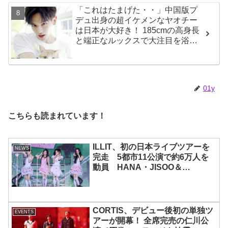
タの重鎮を唸らせる
「これはたまげた・・」中国版プ
デュ出身の超イケメンなヤオチー
は日本が大好き！ 185cmの高身長
と端正なルックスで大注目を浴び
る
01y
こちらも読まれています！
ILLIT、初の日本ライブツアーを
NEWS
完走 5都市11公演で約6万人を
動員 HANA・JISOO＆
MOMOKAとのスペシャルコラボ
も実現
CORTIS、デビュー後初の単独ツ
EVENTS
アーが開幕！ 全席完売の仁川公