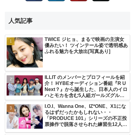
人気記事
TWICE ジヒョ、まるで映画の主演女
優みたい！ ツインテール姿で透明感あ
ふれる魅力を大放出[写真あり]
ILLIT のメンバーとプロフィールを紹
介！ HYBEオーディション番組『R U
Next？』から誕生した、日本人のイロ
ハとモカを含む5人組ガールズグルー
プ！ デビュー曲「Magnetic」がいき
I.O.I、Wanna One、IZ*ONE、X1にな
なりの大ヒット
るはずだったかもしれない・・
「PRODUCE 101」シリーズの不正投
票操作で脱落させられた練習生12人の
氏名が公表