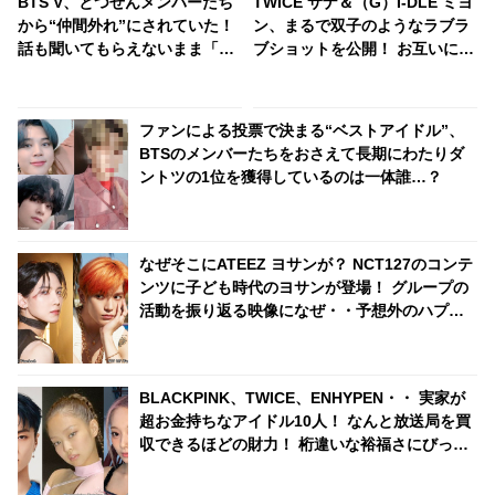
BTS V、とつぜんメンバーたち
TWICE サナ＆（G）I-DLE ミヨ
から“仲間外れ”にされていた！
ン、まるで双子のようなラブラ
話も聞いてもらえないまま「も
ブショットを公開！ お互いに
う行け！」と見捨てられて…
「サナ」「ミヨン」と呼び合う
口々にVをバカにしてからかう
ようになった経緯が明らかに
メンバーたちの団結力＆Vのリ
ファンによる投票で決まる“ベストアイドル”、
アクションに爆笑
BTSのメンバーたちをおさえて長期にわたりダ
ントツの1位を獲得しているのは一体誰…？
なぜそこにATEEZ ヨサンが？ NCT127のコンテ
ンツに子ども時代のヨサンが登場！ グループの
活動を振り返る映像になぜ・・予想外のハプニ
ングにファン大爆笑
BLACKPINK、TWICE、ENHYPEN・・ 実家が
超お金持ちなアイドル10人！ なんと放送局を買
収できるほどの財力！ 桁違いな裕福さにびっく
り