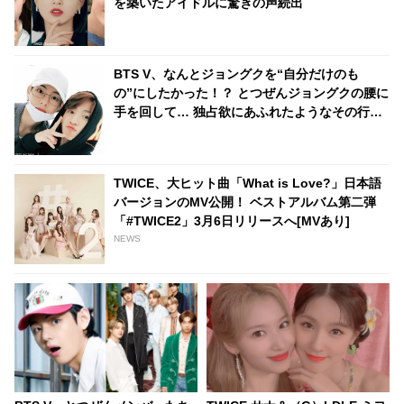
を築いたアイドルに驚きの声続出
BTS V、なんとジョングクを“自分だけのも
の”にしたかった！？ とつぜんジョングクの腰に
手を回して… 独占欲にあふれたようなその行動
が超スマート＆甘すぎるとファンメロメロ
TWICE、大ヒット曲「What is Love?」日本語
バージョンのMV公開！ ベストアルバム第二弾
「#TWICE2」3月6日リリースへ[MVあり]
NEWS