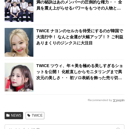
満の秘訣はあのメンバーの圧倒的な権力・・ 全
員を震え上がらせるパワーをもつその人物とは
いったい誰？
TWICE ナヨンのセルカを待受にするのが韓国で
大流行中！ なんと金運が大幅アップ！？ ご利益
ありまくりのジンクスに大注目
TWICE ツウィ、年々美を極める美しすぎるショ
ットを公開！ 化粧直しからモニタリングまで異
次元の美しさ・・ 初ソロ表紙を飾った売り切れ
続出の雑誌撮影シーンに悶絶
Recommended by
NEWS
TWICE