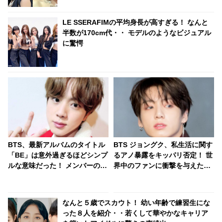
LE SSERAFIMの平均身長が高すぎる！ なんと
半数が170cm代・・ モデルのようなビジュアル
に驚愕
BTS、最新アルバムのタイトル
BTS ジョングク、私生活に関す
「BE」は意外過ぎるほどシンプ
るアノ暴露をキッパリ否定！ 世
ルな意味だった！ メンバーの素
界中のファンに衝撃を与えたエ
直な思いが込められたアルバム
ピソードは、メンバーによって
のコンセプトをジンが明かす
誇張されたものだった？ 「悔し
い」と反論しながらも素直に認
なんと５歳でスカウト！ 幼い年齢で練習生にな
めてしまう彼の釈明がかわいす
った８人を紹介・・若くして華やかなキャリア
ぎる