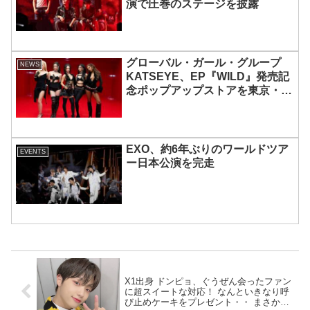
演で圧巻のステージを披露
グローバル・ガール・グループ
NEWS
KATSEYE、EP『WILD』発売記
念ポップアップストアを東京・原
宿で開催 限定グッズも登場
EXO、約6年ぶりのワールドツア
EVENTS
ー日本公演を完走
X1出身 ドンピョ、ぐうぜん会ったファン
に超スイートな対応！ なんといきなり呼
び止めケーキをプレゼント・・ まさかの