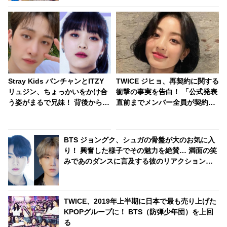
Stray Kids バンチャンとITZY
TWICE ジヒョ、再契約に関する
リュジン、ちょっかいをかけ合
衝撃の事実を告白！ 「公式発表
う姿がまるで兄妹！ 背後からひ
直前までメンバー全員が契約を
ざで攻撃、靴ひもでいたず
更新したことを知りませんでし
ら・・ ほほえましすぎるJYPア
た」 メンバーそれぞれが出した
ーティストのやり取りにほっこ
答えにファン感動
BTS ジョングク、シュガの骨盤が大のお気に入
り
り！ 興奮した様子でその魅力を絶賛… 満面の笑
みであのダンスに言及する彼のリアクションに
ファンも共感
TWICE、2019年上半期に日本で最も売り上げた
KPOPグループに！ BTS（防弾少年団）を上回
る