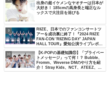
出身の超イケメンなヤオチーは日本が
大好き！ 185cmの高身長と端正なル
ックスで大注目を浴びる
RIIZE、日本でのファンコンサートツ
アーを成功裏に終了！『2024 RIIZE
FAN-CON 'RIIZING DAY' JAPAN
HALL TOUR』愛知公演ライブレポー
ト！ ウォンビンの推しはウンソク？
【K-POPの基礎知識⑪】「プライベー
ソヒがすぐさま反論「僕じゃない
トメッセージ」って何！？ Bubble、
の？」
Fromm、Weverse DMのやり方を紹
介！ Stray Kids、NCT、ATEEZ、
IVE、aespa、＆TEAM…推しと直接
チャットができる