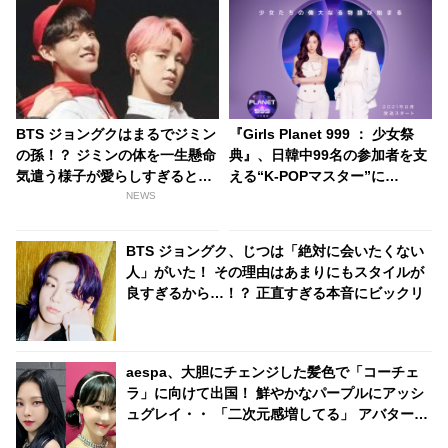
BTS ジョングクはまるでジミン
『Girls Planet 999 ： 少女祭
の孫！？ ジミンの体を一生懸命
典』、日韓中99名の参加者を支
気遣う様子が愛らしすぎると話
える“K-POPマスター”に
題に…嬉しそうなジミンの姿に
Wonder Girls出身ソンミ＆少女
NEWS
笑顔になるジョングクの優しさ
時代・ティファニーが決定！
に感動
BoA、東方神起、テミン
BTS ジョングク、じつは「絶対に会いたくない
（SHINee）、EXO、IZ*ONE、
人」がいた！ その理由はあまりにもスタイルが
TWICEを担当するプロフェッシ
良すぎるから…！？ 正直すぎる本音にビックリ
ョナルも集結
aespa、大胆にチェンジした髪色で「コーチェ
ラ」に向けて出国！ 鮮やかなパープルにアッシ
ュグレイ・・ 「二次元感増してる」 アバターと
完全一致のその姿に悶絶