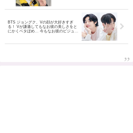
対応にうらやましがるファン続出
BTS ジョングク、Vの顔が大好きすぎ
る！ Vが謙遜してもなお彼の美しさをと
にかくベタぼめ… 今もなお彼のビジュア
ルにゾッコン＆メロメロなジョングクの
素直すぎる発言にファン超共感