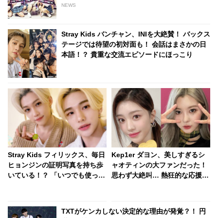
NEWS
Stray Kids バンチャン、INIを大絶賛！ バックス
テージでは待望の初対面も！ 会話はまさかの日
本語！？ 貴重な交流エピソードにほっこり
Stray Kids フィリックス、毎日
Kep1er ダヨン、美しすぎるシ
ヒョンジンの証明写真を持ち歩
ャオティンの大ファンだった！
いている！？ 「いつでも使って
思わず大絶叫… 熱狂的な応援を
いいよ」・・ 仲のよさが伝わる
するダヨンに「気持ちわかりす
エピソードがかわいらしい
ぎる」と納得の声
TXTがケンカしない決定的な理由が発覚？！ 円