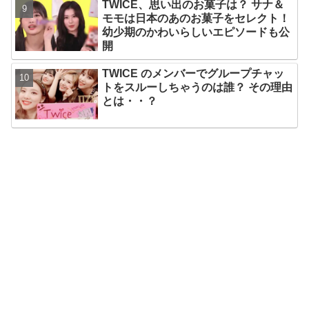
TWICE、思い出のお菓子は？ サナ＆
なりの大ヒット
モモは日本のあのお菓子をセレクト！
幼少期のかわいらしいエピソードも公
開
TWICE のメンバーでグループチャッ
トをスルーしちゃうのは誰？ その理由
とは・・？