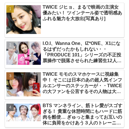
TWICE ジヒョ、まるで映画の主演女
優みたい！ ツインテール姿で透明感あ
ふれる魅力を大放出[写真あり]
I.O.I、Wanna One、IZ*ONE、X1にな
るはずだったかもしれない・・
「PRODUCE 101」シリーズの不正投
票操作で脱落させられた練習生12人の
氏名が公表
TWICE モモのスマホケースに視線集
中！ そこには日本のあの超人気インフ
ルエンサーのステッカーが・・TWICE
の大ファンを公言するその人物は大よ
ろこび！ まさに「成功したファン」だ
と話題沸騰
BTS マンネライン、筋トレ愛がスゴす
ぎる！ 貴重な休憩時間にもハードに筋
肉を酷使… ぎゅっと集まってお互いの
体に負荷をかけあう３人のトレーニン
グ風景がかわいすぎるとファンくぎづ