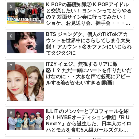
K-POPの基礎知識⑦ K-POPアイドル
け
と交流したい！ ヨントンってどうやる
の？ 対面サイン会に行ってみたい！
ショケ、お見送り会、握手会・・・リ
リースイベントあれこれを紹介
BTS ジョングク、個人のTikTokアカ
ウントを世界中にさらしてしまう大失
態！ アカウント名をファンにいじられ
てタジタジに
ITZY イェジ、無視するリアに激
怒！？ ただ一緒にハートを作りたいだ
けなのに・・大きな声で必死にアピー
ルする姿がかわいすぎる[動画]
ILLIT のメンバーとプロフィールを紹
介！ HYBEオーディション番組『R U
Next？』から誕生した、日本人のイロ
ハとモカを含む5人組ガールズグルー
プ！ デビュー曲「Magnetic」がいき