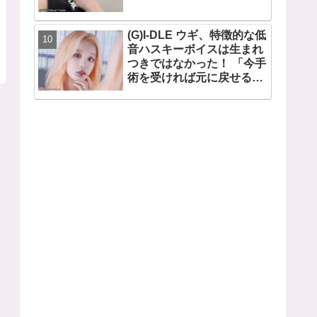
(G)I-DLE ウギ、特徴的な低
音ハスキーボイスは生まれ
つきではなかった！ 「今手
術を受ければ元に戻せるけ
ど...」 あの声になった原因
とは？