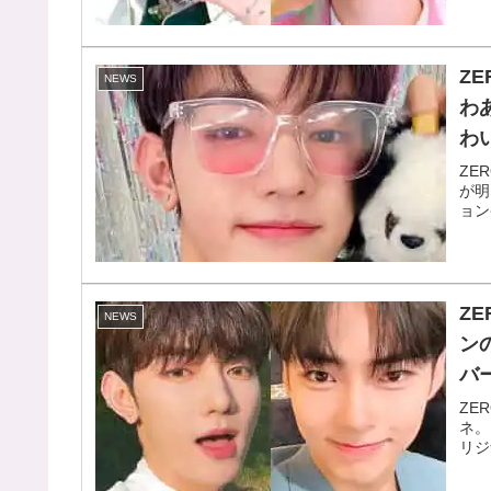
Z
NEWS
わ
わ
ZE
が明
ョン
Z
NEWS
ン
バ
知
ZE
ネ。
リジ