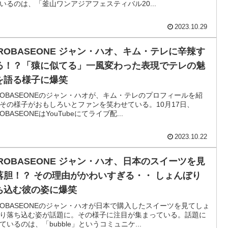
いるのは、「釜山ワンアジアフェスティバル20...
2023.10.29
EROBASEONE ジャン・ハオ、キム・テレに辛辣す
る！？「猿に似てる」一風変わった表現でテレの魅
を語る様子に爆笑
ROBASEONEのジャン・ハオが、キム・テレのプロフィールを紹
その様子がおもしろいとファンを笑わせている。10月17日、
ROBASEONEはYouTubeにてライブ配...
2023.10.22
EROBASEONE ジャン・ハオ、日本のスイーツを見
落胆！？ その理由がかわいすぎる・・ しょんぼり
ち込む彼の姿に爆笑
ROBASEONEのジャン・ハオが日本で購入したスイーツを見てしょ
り落ち込む姿が話題に。その様子に注目が集まっている。話題に
ているのは、「bubble」というコミュニケ...