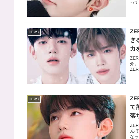
って
Z
NEWS
ぎ
力
ZE
介。
ZE
Z
NEWS
て
落
ZE
んぼ
なっ