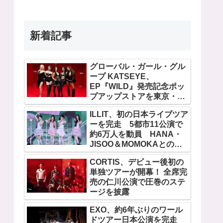
新着記事
グローバル・ガール・グル
ープ KATSEYE、
EP『WILD』発売記念ポッ
プアップストアを東京・原
宿で開催 限定グッズも登
ILLIT、初の日本ライブツア
場
ーを完走 5都市11公演で
約6万人を動員 HANA・
JISOO＆MOMOKAとのス
ペシャルコラボも実現
CORTIS、デビュー後初の
単独ツアーが開幕！ 全席完
売の仁川公演で圧巻のステ
ージを披露
EXO、約6年ぶりのワール
ドツアー日本公演を完走