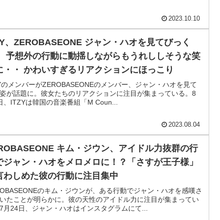
2023.10.10
TZY、ZEROBASEONE ジャン・ハオを見てびっく
！ 予想外の行動に動揺しながらもうれししそうな笑
に・・ かわいすぎるリアクションにほっこり
ZYのメンバーがZEROBASEONEのメンバー、ジャン・ハオを見て
姿が話題に。彼女たちのリアクションに注目が集まっている。8
日、ITZYは韓国の音楽番組「M Coun...
2023.08.04
EROBASEONE キム・ジウン、アイドル力抜群の行
でジャン・ハオをメロメロに！？「さすが王子様」
言わしめた彼の行動に注目集中
ROBASEONEのキム・ジウンが、ある行動でジャン・ハオを感嘆さ
いたことが明らかに。彼の天性のアイドル力に注目が集まってい
7月24日、ジャン・ハオはインスタグラムにて...