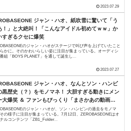
2023.07.29
EROBASEONE ジャン・ハオ、紙吹雪に驚いて「う
あ！」と大絶叫！「こんなアイドル初めてｗｗ」か
いすぎるクセに爆笑
ROBASEONEのジャン・ハオがステージで叫び声を上げていたこと
らかに。そのかわいらしい姿に注目が集まっている。オーディシ
番組「BOYS PLANET」を通して誕生し...
2023.07.27
EROBASEONE ジャン・ハオ、なんとソン・ハンビ
の黒歴史（？）をモノマネ！ 大胆すぎる動きにメン
ー大爆笑 ＆ ファンもびっくり「まさかあの動画を
ってたなんて」
ROBASEONEのジャン・ハオが、ソン・ハンビンの過去をモノマ
その様子に注目が集まっている。7月12日、ZEROBASEONEはオ
ナルコンテンツ「ZB1_Folder...