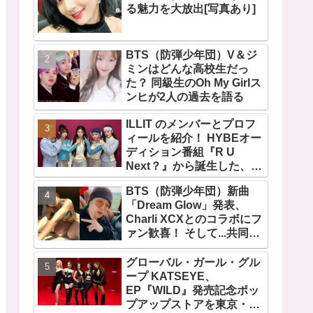
る魅力を大放出[写真あり]
BTS（防弾少年団）V＆ジ
ミンはどんな高校生だっ
た？ 同級生のOh My Girlス
ンヒが2人の過去を語る
ILLIT のメンバーとプロフ
ィールを紹介！ HYBEオー
ディション番組『R U
Next？』から誕生した、日
本人のイロハとモカを含む
BTS（防弾少年団）新曲
5人組ガールズグループ！
「Dream Glow」発表、
デビュー曲「Magnetic」が
Charli XCXとのコラボにフ
いきなりの大ヒット
ァン歓喜！ そして...共同制
作者が明かすジミンへの思
い「彼の夢、そして彼の絶
グローバル・ガール・グル
望から生まれた歌」
ープ KATSEYE、
EP『WILD』発売記念ポッ
プアップストアを東京・原