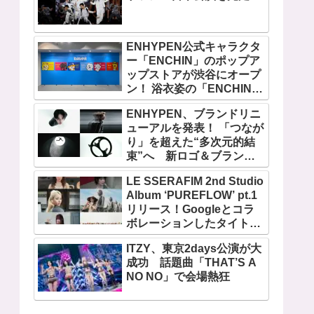
ENHYPEN公式キャラクタ
ー「ENCHIN」のポップア
ップストアが渋谷にオープ
ン！ 浴衣姿の「ENCHIN」
が登場
ENHYPEN、ブランドリニ
ューアルを発表！ 「つなが
り」を超えた“多次元的結
束”へ 新ロゴ＆ブランド
フィルム公開
LE SSERAFIM 2nd Studio
Album ‘PUREFLOW’ pt.1
リリース！Googleとコラ
ボレーションしたタイトル
曲「BOOMPALA」MVも公
ITZY、東京2days公演が大
開
成功 話題曲「THAT’S A
NO NO」で会場熱狂