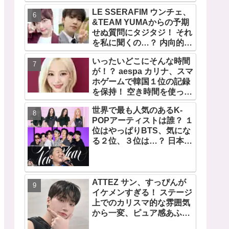
宿で開催 限定グッズも登
LE SSERAFIM ウンチェ、
場
&TEAM YUMAからの予期
せぬ質問にタジタジ！ それ
を私に聞くの…？ 内向的で
あるからこそ答えに困る彼
いったいどこにそんな時間
女のリアクションがかわい
が！？ aespa カリナ、スマ
すぎる
ホゲームで韓国１位の記録
を保持！ 空き時間を使って
１万回ものミニゲームをク
世界で最も人気のあるK-
リア「芸能人たちが時間が
POPアーティストは誰？ １
ないと言っているのは全部
位はやっぱりBTS、気にな
嘘」
る２位、３位は…？ 日本の
ランキングにはKARA、少
女時代もランクイン！ 各国
の個性あふれるデータに注
目殺到
ATTEZ サン、すっぴんが
イケメンすぎる！ ステージ
上でのカリスマ的な雰囲気
から一変、ピュア感あふれ
るビジュアルに視線殺到