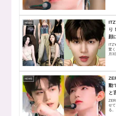
I
NEWS
り
顔
IT
驚く
月3
Z
NEWS
動
と
ZE
せて
る。