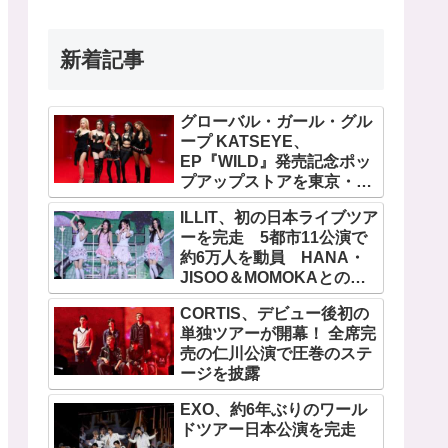
新着記事
グローバル・ガール・グル
ープ KATSEYE、
EP『WILD』発売記念ポッ
プアップストアを東京・原
宿で開催 限定グッズも登
ILLIT、初の日本ライブツア
場
ーを完走 5都市11公演で
約6万人を動員 HANA・
JISOO＆MOMOKAとのス
ペシャルコラボも実現
CORTIS、デビュー後初の
単独ツアーが開幕！ 全席完
売の仁川公演で圧巻のステ
ージを披露
EXO、約6年ぶりのワール
ドツアー日本公演を完走