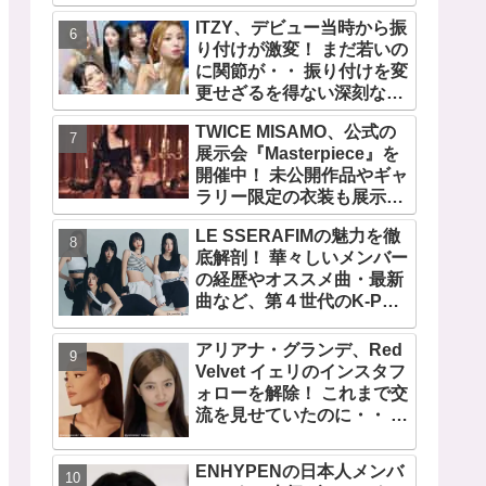
の快挙！ XGのグローバル
ITZY、デビュー当時から振
人気が止まらない…「コー
り付けが激変！ まだ若いの
チェラ2025」にも日本人唯
に関節が・・ 振り付けを変
一の出演
更せざるを得ない深刻な問
題とは
TWICE MISAMO、公式の
展示会『Masterpiece』を
開催中！ 未公開作品やギャ
ラリー限定の衣装も展示！
まさに最高傑作な世界に
LE SSERAFIMの魅力を徹
底解剖！ 華々しいメンバー
の経歴やオススメ曲・最新
曲など、第４世代のK-POP
ガールズグループをリード
する彼女たちのスゴさと
アリアナ・グランデ、Red
は？
Velvet イェリのインスタフ
ォローを解除！ これまで交
流を見せていたのに・・ 一
体なぜ！？ ファンがその理
由を推測
ENHYPENの日本人メンバ