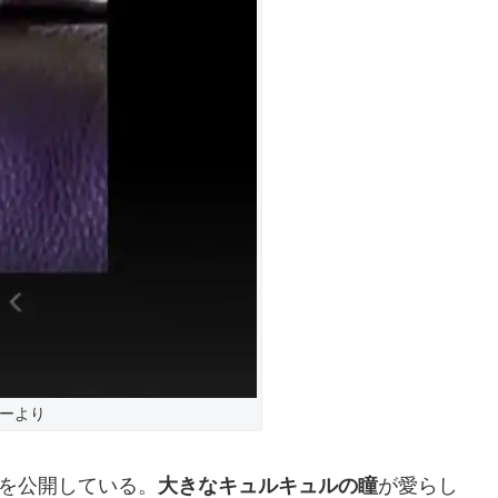
リーより
真を公開している。
大きなキュルキュルの瞳
が愛らし