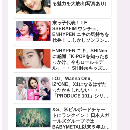
る魅力を大放出[写真あり]
末っ子代表！ LE
SSERAFIM ウンチェ、
ENHYPEN ニキの気持ちを
代弁！ …しかしソンフンは
全否定「うちの末っ子は違
ENHYPEN ニキ、SHINee
います」・・ かわいすぎる
に感謝「K-POPを知ったき
２人の会話に爆笑
っかけ、今もロールモデ
ル」・・ SHINeeキッズと
しての経験を経て６年ぶり
I.O.I、Wanna One、
に東京ドームに帰還した感
IZ*ONE、X1になるはずだ
想は？
ったかもしれない・・
「PRODUCE 101」シリー
ズの不正投票操作で脱落さ
せられた練習生12人の氏名
XG、米ビルボードチャー
が公表
トにランクイン！ 日本人ガ
ールズグループでは
BABYMETAL以来５年ぶり