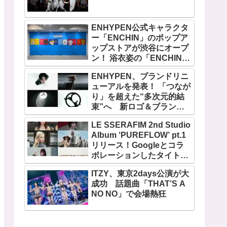
ENHYPEN公式キャラクタ
ー「ENCHIN」のポップア
ップストアが渋谷にオープ
ン！ 浴衣姿の「ENCHIN」
が登場
ENHYPEN、ブランドリニ
ューアルを発表！ 「つなが
り」を超えた“多次元的結
束”へ 新ロゴ＆ブランド
フィルム公開
LE SSERAFIM 2nd Studio
Album ‘PUREFLOW’ pt.1
リリース！Googleとコラ
ボレーションしたタイトル
曲「BOOMPALA」MVも公
ITZY、東京2days公演が大
開
成功 話題曲「THAT’S A
NO NO」で会場熱狂