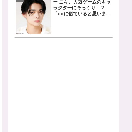
ー ニキ、人気ゲームのキャ
ラクターにそっくり！？
「○○に似ていると思いま
す」と正直な本音を自ら告
白・・ あまりにもそっくり
な見た目にファン大爆笑
「客観的な視点で自分を見
てるねｗｗ」