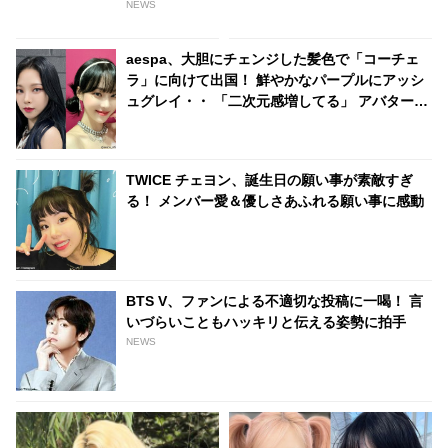
はワケがあった！ 未来は『韓国
[動画]
NEWS
一のセレブタウン』の地主にな
るってホント？
aespa、大胆にチェンジした髪色で「コーチェ
ラ」に向けて出国！ 鮮やかなパープルにアッシ
ュグレイ・・ 「二次元感増してる」 アバターと
完全一致のその姿に悶絶
TWICE チェヨン、誕生日の願い事が素敵すぎ
る！ メンバー愛＆優しさあふれる願い事に感動
BTS V、ファンによる不適切な投稿に一喝！ 言
いづらいこともハッキリと伝える姿勢に拍手
NEWS