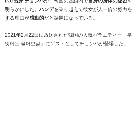
I.O.I出身
チョンハ
が、韓国の番組内で
自身の身体の秘密
を
明らかにした。
ハンデ
を乗り越えて彼女が人一倍の努力を
する理由が
感動的
だと話題になっている。
2021年2月22日に放送された韓国の人気バラエティー「무
엇이든 물어보살」にゲストとしてチョンハが登場した。