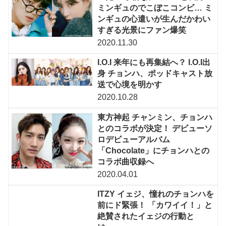
ミンギュのでこぼこコンビ… ミ
ンギュの心遣いが生んだかわい
すぎる光景にファン爆笑
2020.11.30
I.O.I 来年にも再集結へ？ I.O.I出
身 チョンハ、ポッドキャスト放
送で心境を明かす
2020.10.28
東方神起 チャンミン、チョンハ
とのコラボが決定！ デビューソ
ロデビューアルバム
「Chocolate」にチョンハとの
コラボ曲収録へ
2020.04.01
ITZY イェジ、憧れのチョンハを
前にド緊張！ 「カワイイ！」と
絶賛されたイェジの行動と