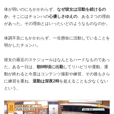
体が弱いのにもかかわらず、
なぜ彼女は活動を続けるの
か
。そこにはチョンハの
心優しさゆえの
、ある２つの理由
があった。その理由とはいったいどのようなものなのか。
体調不良にもかかわらず、一生懸命に活動していることを
明かしたチョンハ。
彼女の最近のスケジュールはなんともハードなものであっ
た。ある一日は、
朝8時頃に出勤
してリハビリや運動。運
動が終わると今度はコンテンツ撮影や練習、その後もさら
に練習を重ね、
退勤は深夜2時
を超えることも少なくない
という。