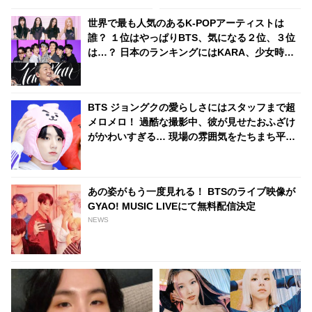
ん」と断固拒否・・ いったいな
を集めたジョングクのイメチェ
ぜ？
ンが信じられない美しさだと話
世界で最も人気のあるK-POPアーティストは
題に
誰？ １位はやっぱりBTS、気になる２位、３位
は…？ 日本のランキングにはKARA、少女時代
もランクイン！ 各国の個性あふれるデータに注
目殺到
BTS ジョングクの愛らしさにはスタッフまで超
メロメロ！ 過酷な撮影中、彼が見せたおふざけ
がかわいすぎる… 現場の雰囲気をたちまち平和
にさせるその姿にほっこり
あの姿がもう一度見れる！ BTSのライブ映像が
GYAO! MUSIC LIVEにて無料配信決定
NEWS