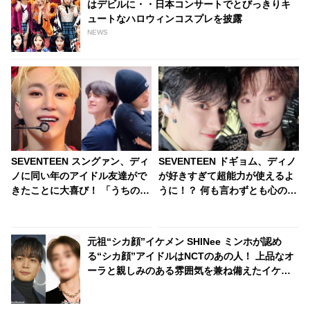
はデビルに・・日本コンサートでとびっきりキ
ュートなハロウィンコスプレを披露
NEWS
SEVENTEEN スングァン、ディ
SEVENTEEN ドギョム、ディノ
ノに同い年のアイドル友達がで
が好きすぎて超能力が使えるよ
きたことに大喜び！ 「うちのデ
うに！？ 何も言わずとも心のう
ィノと仲よくしてくれてありが
ちがわかる・・「以心伝心」な
とう」 うれしすぎて動画を再生
２人の姿にくぎづけ
しまくり！ ディノの友達とはい
元祖“シカ顔”イケメン SHINee ミンホが認め
ったいダレ？
る“シカ顔”アイドルはNCTのあの人！ 上品なオ
ーラと親しみのある雰囲気を兼ね備えたイケメ
ンとは一体ダレ？