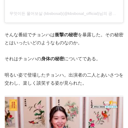
무엇이든 물어보살 (kbsbosal)(@kbsbosal_official)님의 공유 게시물
そんな番組でチョンハは
衝撃の秘密
を暴露した。その秘密
とはいったいどのようなものなのか。
それはチョンハの
身体の秘密
についてである。
明るい姿で登場したチョンハ。出演者の二人とあいさつを
交わし、楽しく談笑する姿が見られた。