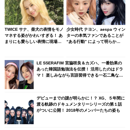
TWICE サナ、柴犬の表情をモノ
少女時代 テヨン、aespa ウィン
マネする姿がかわいすぎる！ あ
ターの本気ファンであることが
まりにも愛らしい表情に現場ス
“ある行動” によって明らか
タッフ大絶叫・・魅力たっぷり
に・・世代を超えた女王同士の
のサナにファンの視線くぎづけ
あたたかすぎる関係性にほっこ
[動画あり]
り
LE SSERAFIM 宮脇咲良＆カズハ、一番効果の
あった韓国語勉強法を伝授！ 活用したのはドラ
マ！ 楽しみながら言語習得できる一石二鳥な方
法に注目
デビューまでの謎が明らかに！？ XG、５年間に
渡る軌跡のドキュメンタリーシリーズの第１話
がついに公開！ 2018年のメンバーたちの姿も