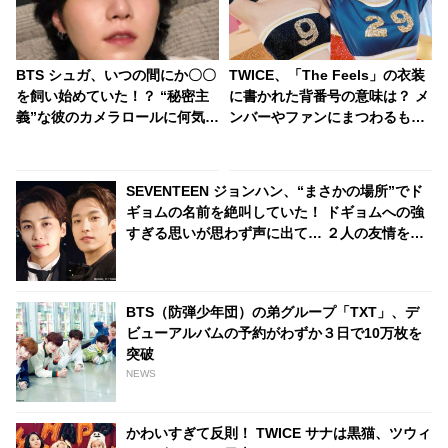
BTS シュガ、いつの間にか〇〇
TWICE、「The Feels」の衣装
を飼い始めていた！？ “秘密主
に書かれた背番号の意味は？ メ
義”な彼のカメラロールに何気な
ンバーやファンにまつわるもの
く写った“黒い物体”に注目殺到
から、なんだかテキトー（？）
なものまで・・ 気になるその意
味とは？
SEVENTEEN ジョンハン、“まさかの場所”でド
ギョムの名前を絶叫していた！ ドギョムへの強
すぎる思いが思わず声に出て… ２人の友情を証
明するジョンハンの行動にファン感動
BTS（防弾少年団）の弟グループ「TXT」、デ
ビューアルバムの予約がわずか３日で10万枚を
突破
NEWS
かわいすぎて反則！ TWICE サナは黒猫、ツウィ