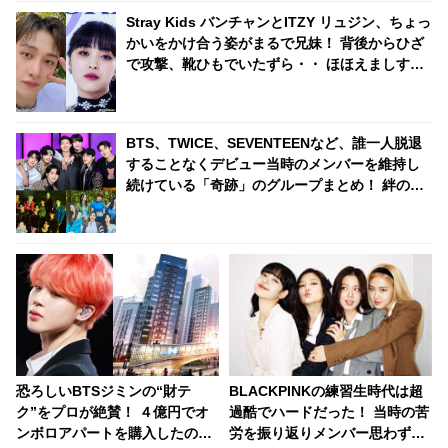
Stray Kids バンチャンとITZY リュジン、ちょっ
かいをかけ合う姿がまるで兄妹！ 背後からひざ
で攻撃、靴ひもでいたずら・・ ほほえましすぎ
るJYPアーティストのやり取りにほっこり
BTS、TWICE、SEVENTEENなど、誰一人脱退
することなくデビュー当時のメンバーを維持し
続けている「奇跡」のグループまとめ！ 絆の深
さに感激
恐ろしいBTSジミンの“財テ
BLACKPINKの練習生時代は超
ク”をプロが絶賛！ ４億円でオ
過酷でハードだった！ 当時の苦
ンボロアパートを購入したのに
労を振り返りメンバー思わず涙