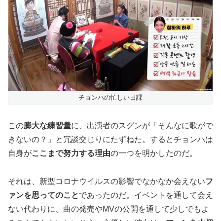
チョンハの忙しい日課
この
膨大な練習量
に、出演者のスグンが「そんなに歌がで
きないの？」と冗談交じりにたずねた。するとチョンハは
自身が
ここまで努力する理由
の一つを明かしたのだ。
それは、新型コロナウイルスの影響でなかなか会えない
フ
ァンを思ってのこと
であったのだ。イベントを通して会え
ない代わりに、曲の発売やMVの公開を通して少しでもよ