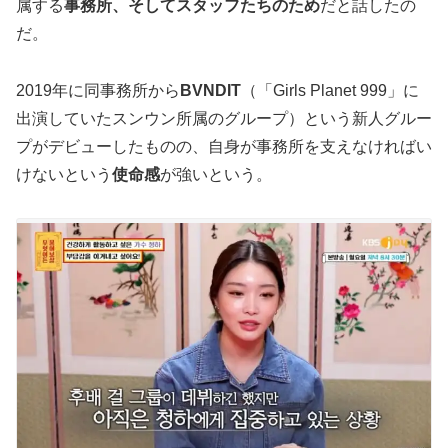
属する
事務所、そしてスタッフたちのため
だと話したの
だ。
2019年に同事務所から
BVNDIT
（「Girls Planet 999」に
出演していたスンウン所属のグループ）という新人グルー
プがデビューしたものの、自身が事務所を支えなければい
けないという
使命感
が強いという。