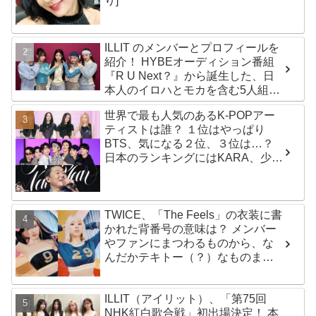
り]
ILLIT のメンバーとプロフィールを
紹介！ HYBEオーディション番組
『R U Next？』から誕生した、日
本人のイロハとモカを含む5人組ガ
ールズグループ！ デビュー曲
世界で最も人気のあるK-POPアー
「Magnetic」がいきなりの大ヒッ
ティストは誰？ １位はやっぱり
ト
BTS、気になる２位、３位は…？
日本のランキングにはKARA、少女
時代もランクイン！ 各国の個性あ
ふれるデータに注目殺到
TWICE、「The Feels」の衣装に書
かれた背番号の意味は？ メンバー
やファンにまつわるものから、な
んだかテキトー（？）なものま
で・・ 気になるその意味とは？
ILLIT（アイリット）、「第75回
NHK紅白歌合戦」初出場決定！ 本