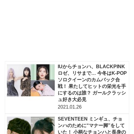
IUからチョンハ、BLACKPINK
ロゼ、リサまで… 今冬はK-POP
ソロクイーンのカムバック合
戦！ 果たしてヒットの栄光を手
にするのは誰？ ガールクラッシ
ュ好き大必見
2021.01.26
SEVENTEEN ミンギュ、チョ
ンハのために“マナー脚”をして
いた！ 小柄なチョンハと長身の