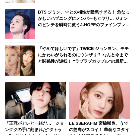
BTS ジミン、○○との相性が最悪すぎる！ 危なっ
かしいハプニングにメンバーもヒヤリ… ジミン
のピンチを瞬時に救うJ-HOPEのファインプレー
＆恒例となったジミンのアノ行動にファンびっ
くり
「やめてほしいです」TWICE ジョンヨン、モモ
にかわいがられるのにウンザリ？ なんと今まで
と関係性が逆転！ “ラブラブカップル”の最新エ
ピソードにほっこり
「王冠がアレと一緒だ…」ジョ
LE SSERAFIM 宮脇咲良、うで
ングクの手に刻まれた“タトゥ
の筋肉がスゴイ！ 華奢なスタイ