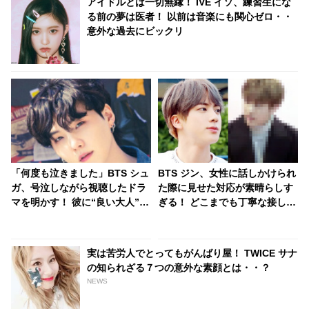
アイドルとは一切無縁！ IVE イソ、練習生にな
る前の夢は医者！ 以前は音楽にも関心ゼロ・・
意外な過去にビックリ
「何度も泣きました」BTS シュ
BTS ジン、女性に話しかけられ
ガ、号泣しながら視聴したドラ
た際に見せた対応が素晴らしす
マを明かす！ 彼に“良い大人”の
ぎる！ どこまでも丁寧な接し方
姿を教えてくれた作品とは…？
と優しいまなざしはまるで王子
記憶に色濃く残るそのエピソー
様のよう… ジンの美しい人柄が
ドにファンも共感
あらわれているとファン感動
実は苦労人でとってもがんばり屋！ TWICE サナ
の知られざる７つの意外な素顔とは・・？
NEWS