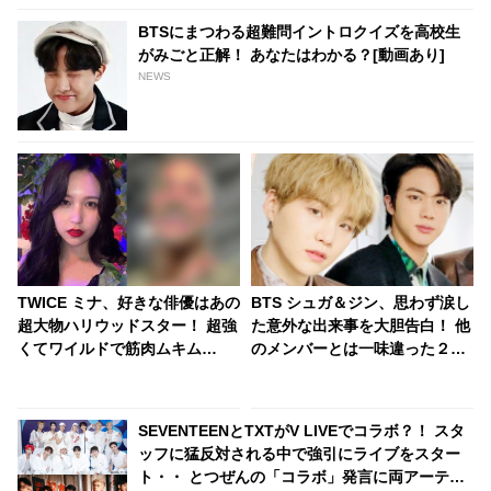
BTSにまつわる超難問イントロクイズを高校生
がみごと正解！ あなたはわかる？[動画あり]
NEWS
TWICE ミナ、好きな俳優はあの
BTS シュガ＆ジン、思わず涙し
超大物ハリウッドスター！ 超強
た意外な出来事を大胆告白！ 他
くてワイルドで筋肉ムキム
のメンバーとは一味違った２人
キ・・ミナからは想像もつかな
のエピソードにビックリ… プラ
い意外なカミングアウトにファ
イベートでも仲良しな２人の息
ンびっくり
ピッタリな回答にほっこり
SEVENTEENとTXTがV LIVEでコラボ？！ スタ
ッフに猛反対される中で強引にライブをスター
ト・・ とつぜんの「コラボ」発言に両アーティ