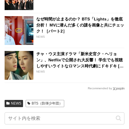
ストのファンが大興奮
なぜ時間が止まるのか？ BTS「Lights」を徹底
分析！ MVに潜んだ多くの謎を画像と共にチェッ
ク！［パート2］
NEWS
チャ・ウヌ主演ドラマ「新米史官ク・ヘリョ
ン」、Netflixで公開され大反響！ 学生でも視聴
しやすいライトなロマンス時代劇にドキドキ [動
画あり]
NEWS
Recommended by
NEWS
BTS（防弾少年団）