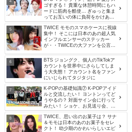
ゴすぎる！ 貴重な休憩時間にもハ
ードに筋肉を酷使… ぎゅっと集ま
ってお互いの体に負荷をかけあう
３人のトレーニング風景がかわい
TWICE モモのスマホケースに視線
すぎるとファンくぎづけ
集中！ そこには日本のあの超人気
インフルエンサーのステッカー
が・・TWICEの大ファンを公言す
るその人物は大よろこび！ まさに
「成功したファン」だと話題沸騰
BTS ジョングク、個人のTikTokア
カウントを世界中にさらしてしま
う大失態！ アカウント名をファン
にいじられてタジタジに
K-POPの基礎知識⑦ K-POPアイド
ルと交流したい！ ヨントンってど
うやるの？ 対面サイン会に行って
みたい！ ショケ、お見送り会、握
手会・・・リリースイベントあれ
TWICE、思い出のお菓子は？ サナ
これを紹介
＆モモは日本のあのお菓子をセレ
クト！ 幼少期のかわいらしいエピ