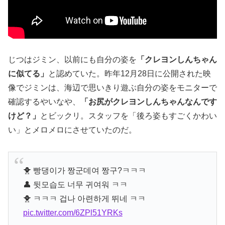
じつはジミン、以前にも自分の姿を
「クレヨンしんちゃん
に似てる」
と認めていた。昨年12月28日に公開された映
像でジミンは、海辺で思いきり遊ぶ自分の姿をモニターで
確認するやいなや、
「お尻がクレヨンしんちゃんなんです
けど？」
とビックリ。スタッフを「後ろ姿もすごくかわい
い」とメロメロにさせていたのだ。
🐥 빵댕이가 짱군데여 짱구?ㅋㅋㅋ
👤 뒷모습도 너무 귀여워 ㅋㅋ
🐥 ㅋㅋㅋ 겁나 아련하게 뛰네 ㅋㅋ
pic.twitter.com/6ZPl51YRKs