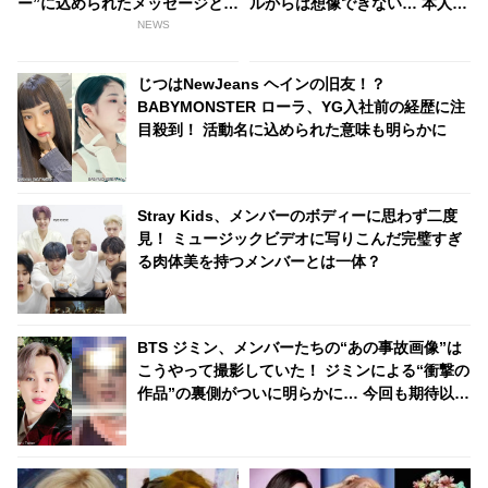
ー”に込められたメッセージと
ルからは想像できない… 本人も
は？ ファンによる見事な推理に
「自信あり」と豪語する圧倒的
NEWS
感動の声
な肉体美を披露
じつはNewJeans ヘインの旧友！？
BABYMONSTER ローラ、YG入社前の経歴に注
目殺到！ 活動名に込められた意味も明らかに
Stray Kids、メンバーのボディーに思わず二度
見！ ミュージックビデオに写りこんだ完璧すぎ
る肉体美を持つメンバーとは一体？
BTS ジミン、メンバーたちの“あの事故画像”は
こうやって撮影していた！ ジミンによる“衝撃の
作品”の裏側がついに明らかに… 今回も期待以上
の出来上がりにびっくり＆爆笑