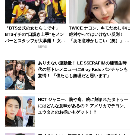
「BTS公式の女たらしです」
TWICE ナヨン、キモだめし中に
BTSイチの“口説き上手”をメン
絶対やってはいけない反則！
バーとスタッフが大暴露！ 女性
「ある意味かしこい（笑）」 ル
とのハグシーンをわざと失敗し
ール違反ぎりぎりの、とんでも
NEWS
てやり直していたとバラされる
ない行為に大爆笑
メンバーも！ 爆弾発言のオンパ
ありえない運動量！ LE SSERAFIMの練習生時
レードに爆笑
代の筋トレメニューにStray Kids バンチャンも
驚愕！ 「僕たちも無理だと思います」
NCT ジャニー、胸や肩、腕に刻まれたタトゥー
にはどんな意味があるの？ アメリカでテヨン、
ユウタとのお揃いもゲット！？