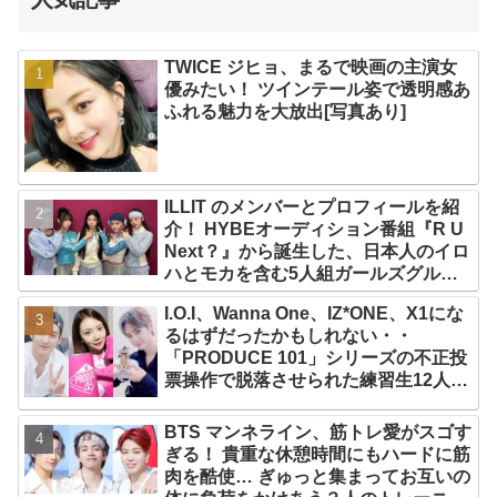
TWICE ジヒョ、まるで映画の主演女
優みたい！ ツインテール姿で透明感あ
ふれる魅力を大放出[写真あり]
ILLIT のメンバーとプロフィールを紹
介！ HYBEオーディション番組『R U
Next？』から誕生した、日本人のイロ
ハとモカを含む5人組ガールズグルー
プ！ デビュー曲「Magnetic」がいき
I.O.I、Wanna One、IZ*ONE、X1にな
なりの大ヒット
るはずだったかもしれない・・
「PRODUCE 101」シリーズの不正投
票操作で脱落させられた練習生12人の
氏名が公表
BTS マンネライン、筋トレ愛がスゴす
ぎる！ 貴重な休憩時間にもハードに筋
肉を酷使… ぎゅっと集まってお互いの