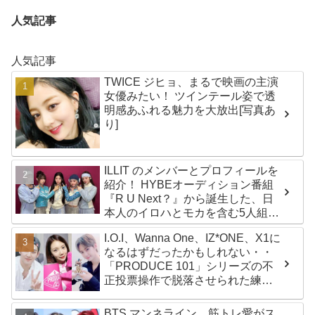
人気記事
人気記事
TWICE ジヒョ、まるで映画の主演
女優みたい！ ツインテール姿で透
明感あふれる魅力を大放出[写真あ
り]
ILLIT のメンバーとプロフィールを
紹介！ HYBEオーディション番組
『R U Next？』から誕生した、日
本人のイロハとモカを含む5人組ガ
ールズグループ！ デビュー曲
I.O.I、Wanna One、IZ*ONE、X1に
「Magnetic」がいきなりの大ヒッ
なるはずだったかもしれない・・
ト
「PRODUCE 101」シリーズの不
正投票操作で脱落させられた練習
生12人の氏名が公表
BTS マンネライン、筋トレ愛がス