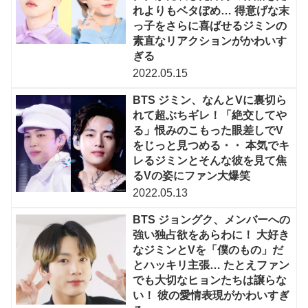
れよりもベタぼめ… 得意げな末
っ子をさらに喜ばせるジミンの
素直なリアクションがかわいす
ぎる
2022.05.15
BTS ジミン、なんとVに裏切ら
れて超ぶちギレ！「絶交してや
る」恨みのこもった眼差しでV
をじっと見つめる・・ 本気でキ
レるジミンとそんな彼を見て焦
るVの姿にファン大爆笑
2022.05.13
BTS ジョングク、メンバーへの
強い独占欲をあらわに！ 大好き
なジミンとVを「僕のもの」だ
とハッキリ主張… たとえファン
でも大切なヒョンたちは譲らな
い！ 彼の愛情表現がかわいすぎ