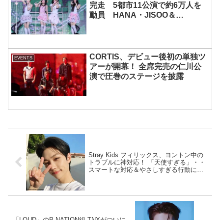
完走 5都市11公演で約6万人を
動員 HANA・JISOO＆
MOMOKAとのスペシャルコラボ
も実現
CORTIS、デビュー後初の単独ツ
EVENTS
アーが開幕！ 全席完売の仁川公
演で圧巻のステージを披露
Stray Kids フィリックス、ヨントン中の
トラブルに神対応！ 「天使すぎる」・・
スマートな対応＆やさしすぎる行動に大
感動
「LOUD」のP NATION組 TNXがついに