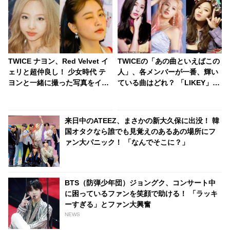
TWICE ナヨン、Red Velvet イ
TWICEの「あの曲といえばこの
ェリと超仲良し！ 少女時代 テ
人」、各メンバーが一番、輝い
ヨンと一緒に撮った写真をイェ
ている曲はどれ？ 「LIKEY」、
リに送りつける！ かわいすぎる
「What Is Love」、「Feel
行動にほっこり
Special」・・
来日中のATEEZ、まさかの新大久保に出没！ 韓
国オタクなら誰でも見覚えのあるあの場所にフ
ァン大パニック！ 「なんでそこに？」
BTS（防弾少年団）ジョングク、コンサート中
に困っているファンを笑顔で助ける！ 「ラッキ
ーすぎる」とファン大興奮
NEWS