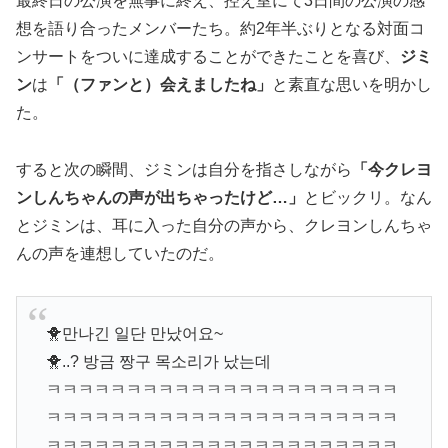
最終日の公演を無事に終え、控え室にて3日間の公演の感
想を語り合ったメンバーたち。約2年半ぶりとなる対面コ
ンサートをついに達成することができたことを喜び、
ジミ
ン
は
「（ファンと）会えましたね」
と素直な思いを明かし
た。
すると次の瞬間、ジミンは自分を指さしながら
「今クレヨ
ンしんちゃんの声が出ちゃったけど…」
とビックリ。なん
とジミンは、耳に入った自分の声から、クレヨンしんちゃ
んの声を連想していたのだ。
🐥만나긴 일단 만났어요~
🐥..? 방금 짱구 목소리가 났는데
ㅋㅋㅋㅋㅋㅋㅋㅋㅋㅋㅋㅋㅋㅋㅋㅋㅋㅋㅋㅋㅋㅋ
ㅋㅋㅋㅋㅋㅋㅋㅋㅋㅋㅋㅋㅋㅋㅋㅋㅋㅋㅋㅋㅋㅋ
ㅋㅋㅋㅋㅋㅋㅋㅋㅋㅋㅋㅋㅋㅋㅋㅋㅋㅋㅋㅋㅋㅋ