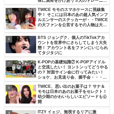
体に負荷をかけあう３人のトレーニン
グ風景がかわいすぎるとファンくぎづ
TWICE モモのスマホケースに視線集
け
中！ そこには日本のあの超人気インフ
ルエンサーのステッカーが・・TWICE
の大ファンを公言するその人物は大よ
ろこび！ まさに「成功したファン」だ
と話題沸騰
BTS ジョングク、個人のTikTokアカ
ウントを世界中にさらしてしまう大失
態！ アカウント名をファンにいじられ
てタジタジに
K-POPの基礎知識⑦ K-POPアイドル
と交流したい！ ヨントンってどうやる
の？ 対面サイン会に行ってみたい！
ショケ、お見送り会、握手会・・・リ
リースイベントあれこれを紹介
TWICE、思い出のお菓子は？ サナ＆
モモは日本のあのお菓子をセレクト！
幼少期のかわいらしいエピソードも公
開
ITZY イェジ、無視するリアに激