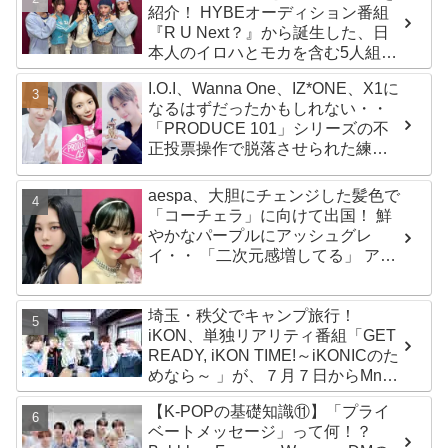
紹介！ HYBEオーディション番組
『R U Next？』から誕生した、日
本人のイロハとモカを含む5人組ガ
ールズグループ！ デビュー曲
I.O.I、Wanna One、IZ*ONE、X1に
「Magnetic」がいきなりの大ヒッ
なるはずだったかもしれない・・
ト
「PRODUCE 101」シリーズの不
正投票操作で脱落させられた練習
生12人の氏名が公表
aespa、大胆にチェンジした髪色で
「コーチェラ」に向けて出国！ 鮮
やかなパープルにアッシュグレ
イ・・ 「二次元感増してる」 アバ
ターと完全一致のその姿に悶絶
埼玉・秩父でキャンプ旅行！
iKON、単独リアリティ番組「GET
READY, iKON TIME!～iKONICのた
めなら～ 」が、７月７日からMnet
で放送・配信スタート
【K-POPの基礎知識⑪】「プライ
ベートメッセージ」って何！？