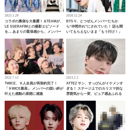
2023.1.29
2020.12.24
コラボの裏側を大暴露！ &TEAMが、
BTS V、とつぜんメンバーたちか
LE SSERAFIMとの撮影エピソード
ら“仲間外れ”にされていた！ 話も聞
を… あまりの緊張感から、メンバー
いてもらえないまま「もう行け！」
たちがとった予想外の行動とは…？
と見捨てられて… 口々にVをバカにし
斬新すぎる気遣いが面白すぎるとフ
てからかうメンバーたちの団結力＆V
ァンほっこり
のリアクションに爆笑
2022.7.12
2023.2.2
TWICE、９人全員が再契約完了！
ATTEZ サン、すっぴんがイケメンす
「９WICE最高」 メンバーの固い絆が
ぎる！ ステージ上でのカリスマ的な
叶えた感動の展開に感激
雰囲気から一変、ピュア感あふれる
ビジュアルに視線殺到