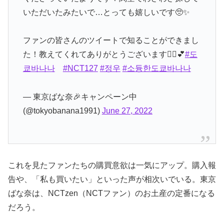
いただいたみたいで…とっても嬉しいです🥺✨
ファンの皆さんのツイートで知ることができまし
た！教えてくれてありがとうございます🙋‍♀️💕
#도
쿄바나나
#NCT127
#정우
#소듕한도쿄바나나
— 東京ばな奈🎉キャンペーン中
(@tokyobanana1991)
June 27, 2022
これを見たファンたちの購買意欲は一気にアップ。購入報
告や、「私も買いたい」といった声が相次いでいる。東京
ばな奈は、NCTzen（NCTファン）のお土産の定番になる
だろう。