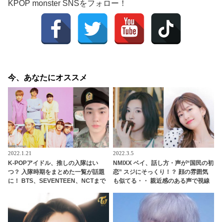
KPOP monster SNSをフォロー！
今、あなたにオススメ
2022.1.21
2022.3.5
K-POPアイドル、推しの入隊はい
NMIXX ベイ、話し方・声が“国民の初
つ？ 入隊時期をまとめた一覧が話題
恋” スジにそっくり！？ 顔の雰囲気
に！ BTS、SEVENTEEN、NCTまで
も似てる・・ 親近感のある声で視線
例外はなしの兵役… 入隊秒読みのア
集める
イドルも