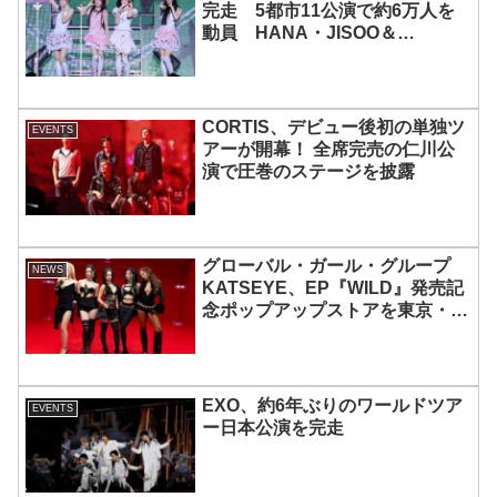
完走 5都市11公演で約6万人を
動員 HANA・JISOO＆
MOMOKAとのスペシャルコラボ
も実現
CORTIS、デビュー後初の単独ツ
EVENTS
アーが開幕！ 全席完売の仁川公
演で圧巻のステージを披露
グローバル・ガール・グループ
NEWS
KATSEYE、EP『WILD』発売記
念ポップアップストアを東京・原
宿で開催 限定グッズも登場
EXO、約6年ぶりのワールドツア
EVENTS
ー日本公演を完走