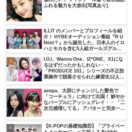
ふれる魅力を大放出[写真あり]
ILLIT のメンバーとプロフィールを紹
介！ HYBEオーディション番組『R U
Next？』から誕生した、日本人のイロ
ハとモカを含む5人組ガールズグルー
プ！ デビュー曲「Magnetic」がいき
I.O.I、Wanna One、IZ*ONE、X1にな
なりの大ヒット
るはずだったかもしれない・・
「PRODUCE 101」シリーズの不正投
票操作で脱落させられた練習生12人の
氏名が公表
aespa、大胆にチェンジした髪色で
「コーチェラ」に向けて出国！ 鮮やか
なパープルにアッシュグレイ・・ 「二
次元感増してる」 アバターと完全一致
のその姿に悶絶
【K-POPの基礎知識⑪】「プライベー
トメッセージ」って何！？ Bubble、