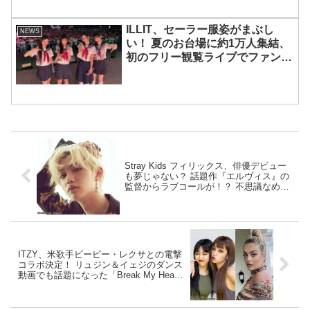
ILLIT、セーラー服姿がまぶし
NEWS
い！ 夏のお台場に約1万人集結、
初のフリー観覧ライブでファンを
魅了
Stray Kids フィリックス、俳優デビュー
も夢じゃない？ 話題作『エルヴィス』の
監督からラブコールが！？ 不思議なめぐ
りあわせに注目殺到
ITZY、米歌手ビービー・レクサとの電撃
コラボ決定！ リュジン＆イェジのダンス
動画でも話題になった「Break My Heart
Myself」に参加！ さっそく一部音源も公
開