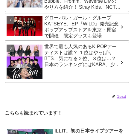
Bubble、Fromm、Weverse DMの
やり方を紹介！ Stray Kids、NCT、
ATEEZ、IVE、aespa、＆TEAM…
グローバル・ガール・グループ
推しと直接チャットができる
KATSEYE、EP『WILD』発売記念
ポップアップストアを東京・原宿
で開催 限定グッズも登場
世界で最も人気のあるK-POPアー
ティストは誰？ １位はやっぱり
BTS、気になる２位、３位は…？
日本のランキングにはKARA、少女
時代もランクイン！ 各国の個性あ
ふれるデータに注目殺到
15sd
こちらも読まれています！
ILLIT、初の日本ライブツアーを
NEWS