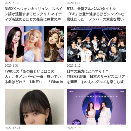
2022.3.12
2020.11.10
NMIXX へウォン＆ソリュン、スペイ
BTS、最新アルバムのタイトル
ン語が流暢すぎてビックリ！ ネイテ
「BE」は意外過ぎるほどシンプルな
ィブも認めるほどの発音に称賛の声
意味だった！ メンバーの素直な思い
が込められたアルバムのコンセプト
をジンが明かす
2020.1.31
2023.2.12
TWICEの「あの曲といえばこの
日本の魅力にどハマり！？
人」、各メンバーが一番、輝いてい
TREASURE、日本のサービスエリア
る曲はどれ？ 「LIKEY」、「What Is
を満喫！ おいしいグルメを楽しむ彼
Love」、「Feel Special」・・
らの姿にほっこり
2022.12.21
2021.6.14