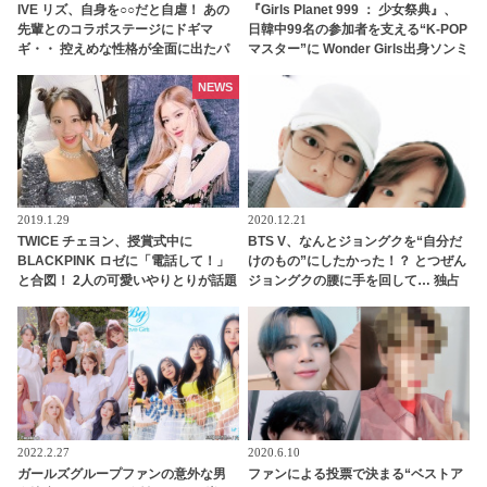
IVE リズ、自身を○○だと自虐！ あの
『Girls Planet 999 ： 少女祭典』、
先輩とのコラボステージにドギマ
日韓中99名の参加者を支える“K-POP
ギ・・ 控えめな性格が全面に出たパ
マスター”に Wonder Girls出身ソンミ
フォーマンスに頭を抱える
＆少女時代・ティファニーが決定！
BoA、東方神起、テミン
NEWS
（SHINee）、EXO、IZ*ONE、
TWICEを担当するプロフェッショナ
ルも集結
2019.1.29
2020.12.21
TWICE チェヨン、授賞式中に
BTS V、なんとジョングクを“自分だ
BLACKPINK ロゼに「電話して！」
けのもの”にしたかった！？ とつぜん
と合図！ 2人の可愛いやりとりが話題
ジョングクの腰に手を回して… 独占
に
欲にあふれたようなその行動が超ス
マート＆甘すぎるとファンメロメロ
2022.2.27
2020.6.10
ガールズグループファンの意外な男
ファンによる投票で決まる“ベストア