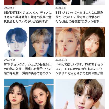
2022.9.2
2021.1.8
SEVENTEEN ジョンハン、ディノに
BTS ジミンって本当はこんなに高身
まさかの爆弾発言！ 驚きの提案で意
長だったの！？ 控え室で目撃され
気投合した２人の争いが面白すぎ
た”女性との身長差”にファン衝撃…
る… 合わないようで息ピッタリなそ
普段の華奢でスラリとした姿からは
のやりとりに爆笑
想像できないがっしりした体格＆背
の高さがカッコよすぎると目が離せ
なくなるファン続出
2022.6.18
2023.3.11
BTS ジョングク、シュガの骨盤が大
「やめてほしいです」TWICE ジョン
のお気に入り！ 興奮した様子でその
ヨン、モモにかわいがられるのにウ
魅力を絶賛… 満面の笑みであのダン
ンザリ？ なんと今までと関係性が逆
スに言及する彼のリアクションにフ
転！ “ラブラブカップル”の最新エピ
ァンも共感
ソードにほっこり