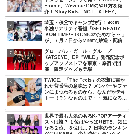
Fromm、Weverse DMのやり方を紹
介！ Stray Kids、NCT、ATEEZ、
IVE、aespa、＆TEAM…推しと直接
埼玉・秩父でキャンプ旅行！ iKON、
チャットができる
単独リアリティ番組「GET READY,
iKON TIME!～iKONICのためなら～ 」
が、７月７日からMnetで放送・配信ス
タート
グローバル・ガール・グループ
KATSEYE、EP『WILD』発売記念ポ
ップアップストアを東京・原宿で開
催 限定グッズも登場
TWICE、「The Feels」の衣装に書か
れた背番号の意味は？ メンバーやファ
ンにまつわるものから、なんだかテキ
トー（？）なものまで・・ 気になるそ
の意味とは？
世界で最も人気のあるK-POPアーティ
ストは誰？ １位はやっぱりBTS、気に
なる２位、３位は…？ 日本のランキン
グにはKARA、少女時代もランクイ