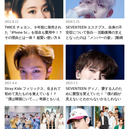
2022.8.22
2020.5.25
TWICE チェヨン、９年前に発売され
SEVENTEEN エスクプス、自身の不
た「iPhone 5c」を現在も愛用中！？
安症について告白‥ 活動復帰の支え
その理由とは一体？ 超賢い使い方＆
となったのは「メンバーの姿」 [動画
彼女ならではのこだわりに納得の声
あり]
2021.4.4
2023.1.1
Stray Kids フィリックス、生まれて
SEVENTEEN ディノ、愛する人のた
初めて見たものを覚えている！？
めに髪型を変えていた！「僕の顔が
「僕は韓国にいて…」奇跡ともいえ
見えないとわからないかもしれない
るその記憶の真相は・・？
ので・・」思いやりと愛情にあふれ
る彼の行動に感動