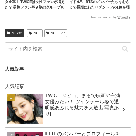
女比率！ TWICEは女性ファンが増え
イドル”、BTSのメンバーたちをおさ
た？ 男性ファン率９割のグループも
えて長期にわたりダントツの1位を獲
得しているのは一体誰…？
Recommended by
NEWS
NCT
NCT 127
人気記事
人気記事
TWICE ジヒョ、まるで映画の主演
女優みたい！ ツインテール姿で透
明感あふれる魅力を大放出[写真あ
り]
ILLIT のメンバーとプロフィールを