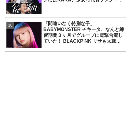
ン！ 各国の個性あふれるデータに注目
殺到
「間違いなく特別な子」
BABYMONSTER チキータ、なんと練
習期間３ヶ月でグループに電撃合流し
ていた！ BLACKPINK リサも太鼓
判！ 圧巻の才能でYGエンタの重鎮を
唸らせる