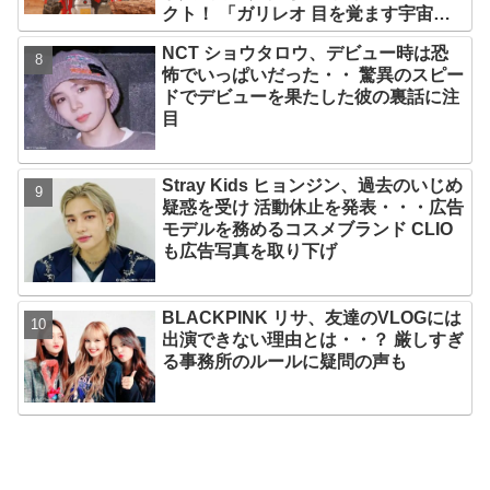
クト！ 「ガリレオ 目を覚ます宇宙」
10月10日（水）日本初放送決定
NCT ショウタロウ、デビュー時は恐
怖でいっぱいだった・・ 驚異のスピー
ドでデビューを果たした彼の裏話に注
目
Stray Kids ヒョンジン、過去のいじめ
疑惑を受け 活動休止を発表・・・広告
モデルを務めるコスメブランド CLIO
も広告写真を取り下げ
BLACKPINK リサ、友達のVLOGには
出演できない理由とは・・？ 厳しすぎ
る事務所のルールに疑問の声も