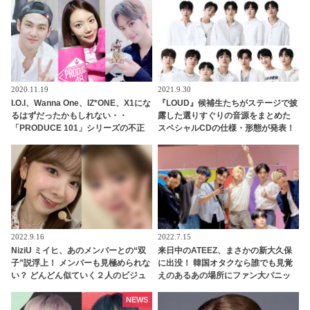
な場面でのコラボにファン大興奮
2020.11.19
2021.9.30
I.O.I、Wanna One、IZ*ONE、X1にな
『LOUD』候補生たちがステージで披
るはずだったかもしれない・・
露した選りすぐりの音源をまとめた
「PRODUCE 101」シリーズの不正
スペシャルCDの仕様・形態が発表！
投票操作で脱落させられた練習生12
豪華特典を準備・・ 12月15日（水）
人の氏名が公表
にリリースへ
2022.9.16
2022.7.15
NiziU ミイヒ、あのメンバーとの“双
来日中のATEEZ、まさかの新大久保
子”説浮上！ メンバーも見極められな
に出没！ 韓国オタクなら誰でも見覚
い？ どんどん似ていく２人のビジュ
えのあるあの場所にファン大パニッ
アルにびっくり
ク！ 「なんでそこに？」
NEWS