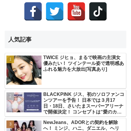
人気記事
TWICE ジヒョ、まるで映画の主演女
優みたい！ ツインテール姿で透明感あ
ふれる魅力を大放出[写真あり]
BLACKPINK ジス、初のソロファンコ
ンツアーを予告！ 日本では３月17
日・18日、さいたまスーパーアリーナ
で開催決定！ コンセプトは“愛のカケ
ラ”！？ 14日には新アルバム
NewJeans、ADORとの契約を解除
『AMORTAGE』もリリース
へ！ ミンジ、ハニ、ダニエル、ヘリ