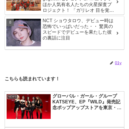
ほか人気有名人たちの火星探査プ
ロジェクト！ 「ガリレオ 目を覚ま
す宇宙」10月10日（水）日本初放
NCT ショウタロウ、デビュー時は
送決定
恐怖でいっぱいだった・・ 驚異の
スピードでデビューを果たした彼
の裏話に注目
01y
こちらも読まれています！
グローバル・ガール・グループ
NEWS
KATSEYE、EP『WILD』発売記
念ポップアップストアを東京・原
宿で開催 限定グッズも登場