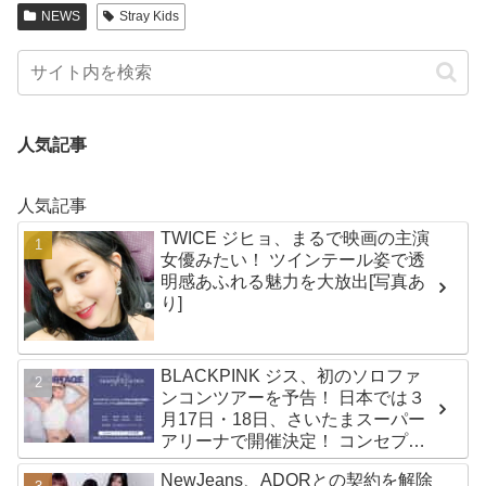
紹介 ～佐野雄大・後藤威尊～
NEWS
Stray Kids
人気記事
人気記事
TWICE ジヒョ、まるで映画の主演
女優みたい！ ツインテール姿で透
明感あふれる魅力を大放出[写真あ
り]
BLACKPINK ジス、初のソロファ
ンコンツアーを予告！ 日本では３
月17日・18日、さいたまスーパー
アリーナで開催決定！ コンセプト
は“愛のカケラ”！？ 14日には新ア
NewJeans、ADORとの契約を解除
ルバム『AMORTAGE』もリリース