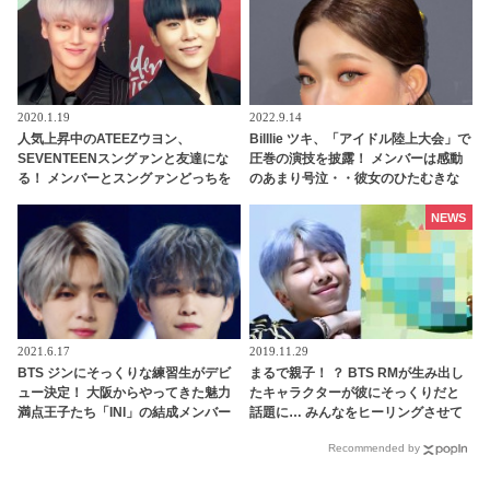
2020.1.19
2022.9.14
人気上昇中のATEEZウヨン、
Billlie ツキ、「アイドル陸上大会」で
SEVENTEENスングァンと友達にな
圧巻の演技を披露！ メンバーは感動
る！ メンバーとスングァンどっちを
のあまり号泣・・彼女のひたむきな
取る？ 新人ながら豪華な人脈が話題
姿に称賛の声
に
NEWS
2021.6.17
2019.11.29
BTS ジンにそっくりな練習生がデビ
まるで親子！ ？ BTS RMが生み出し
ュー決定！ 大阪からやってきた魅力
たキャラクターが彼にそっくりだと
満点王子たち「INI」の結成メンバー
話題に… みんなをヒーリングさせて
２人をチェック… 「PRODUCE 101
くれる二人の魅力にファンメロメロ
Recommended by
JAPAN SEASON2（日プ２）」最終
ランキング10・11位のメンバーをご