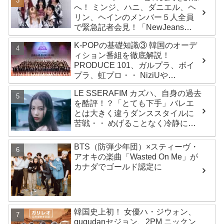
へ！ ミンジ、ハニ、ダニエル、ヘ
リン、ヘインのメンバー５人全員
で緊急記者会見！「NewJeans
never dies!」と微笑みの宣言！
K-POPの基礎知識③ 韓国のオーデ
ADOR側、2029年まで契約有効と
ィション番組を徹底解説！
主張
PRODUCE 101、ガルプラ、ボイ
プラ、虹プロ・・ NiziUや
Kep1er、ZEROBASEONEら人気
LE SSERAFIM カズハ、自身の過去
グループが続々と誕生！ JO1や
を酷評！？「とても下手」バレエ
INI、ME:Iを生んだ日プまで一挙紹
とは大きく違うダンススタイルに
介
苦戦・・ めげることなく冷静に努
力を重ねる姿に称賛の声続々
BTS（防弾少年団）×スティーヴ・
アオキの楽曲「Wasted On Me」が
カナダでゴールド認定に
韓国史上初！ 女優ハ・ジウォン、
gugudanセジョン、2PM ニックン