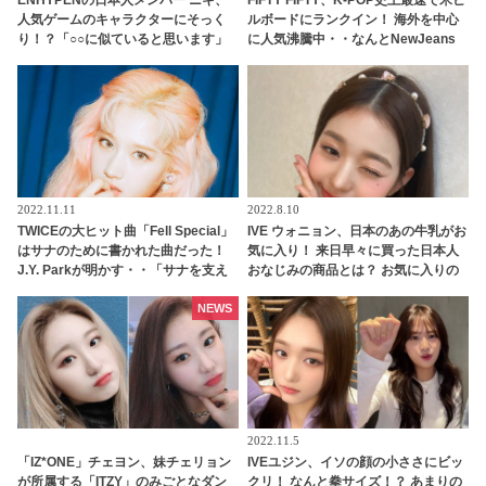
人気ゲームのキャラクターにそっく
ルボードにランクイン！ 海外を中心
り！？「○○に似ていると思います」
に人気沸騰中・・なんとNewJeans
と正直な本音を自ら告白・・ あまり
を超える勢い！ BTS、BLACKPINK
にもそっくりな見た目にファン大爆
ら豪華な顔ぶれに肩を並べる
笑「客観的な視点で自分を見てるね
ｗｗ」
2022.11.11
2022.8.10
TWICEの大ヒット曲「Fell Special」
IVE ウォニョン、日本のあの牛乳がお
はサナのために書かれた曲だった！
気に入り！ 来日早々に買った日本人
J.Y. Parkが明かす・・「サナを支え
おなじみの商品とは？ お気に入りの
るメンバーの姿に胸が熱くなった」
カップ麺も紹介！ 親近感のわくセレ
彼女たちの友情に敬意を表す
クトをチェック
NEWS
2022.11.5
「IZ*ONE」チェヨン、妹チェリョン
IVEユジン、イソの顔の小ささにビッ
が所属する「ITZY」のみごとなダン
クリ！ なんと拳サイズ！？ あまりの