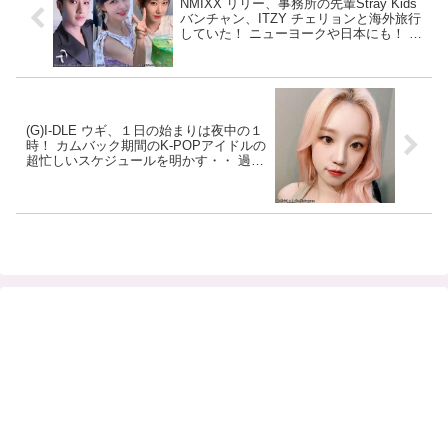
NMIXX リリー、事務所の先輩Stray Kids
バンチャン、ITZY チェリョンと海外旅行
していた！ ニューヨークや日本にも！ 練
習生時代の思い出を語る
(G)I-DLE ウギ、１日の始まりは夜中の１
時！ カムバック期間のK-POPアイドルの
超忙しいスケジュールを明かす・・ 過密
すぎるその日程に驚愕