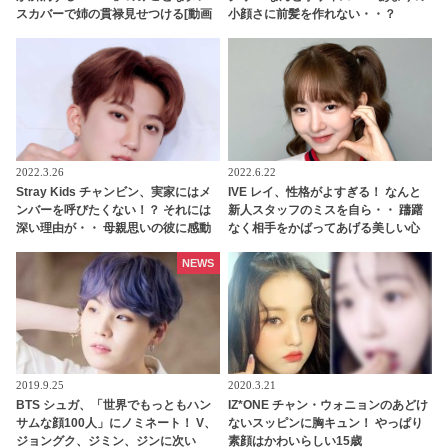
スカバーで姉の貫禄見せつける[動画
小顔さに前髪を作れない・・？
あり]
2022.3.26
2022.6.22
Stray Kids チャンビン、実家にはメ
IVE レイ、性格がよすぎる！ なんと
ンバーを呼びたくない！？ それには
新人スタッフのミスを自ら・・ 躊躇
深い理由が・・ 母親思いの彼に感動
なく相手をかばってあげる美しい心
に感動が止まらない
NEWS
2019.9.25
2020.3.21
BTS シュガ、「世界でもっともハン
IZ*ONE チャン・ウォニョンのあどけ
サムな顔100人」にノミネート！ V、
ないスッピンに胸キュン！ やっぱり
ジョングク、ジミン、ジンに次い
素顔はかわいらしい15歳