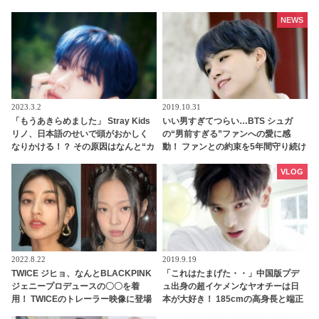
で、グループから5人目
NEWS
2023.3.2
2019.10.31
「もうあきらめました」 Stray Kids
いい男すぎてつらい…BTS シュガ
リノ、日本語のせいで頭がおかしく
の“男前すぎる”ファンへの愛に感
なりかける！？ その原因はなんと“カ
動！ ファンとの約束を5年間守り続け
タカナ”… 彼を襲った困難がかわいす
た彼が見せた“最高の贈り物”に涙…
ぎる
シュガの”沼”に落ちていく人が続出
VLOG
2022.8.22
2019.9.19
TWICE ジヒョ、なんとBLACKPINK
「これはたまげた・・」中国版プデ
ジェニープロデュースの〇〇を着
ュ出身の超イケメンなヤオチーは日
用！ TWICEのトレーラー映像に登場
本が大好き！ 185cmの高身長と端正
したそのアイテムに注目殺到！ 意外
なルックスで大注目を浴びる