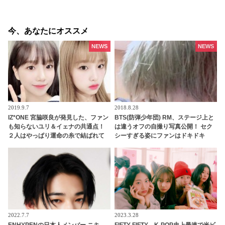
今、あなたにオススメ
NEWS
NEWS
2019.9.7
2018.8.28
IZ*ONE 宮脇咲良が発見した、ファン
BTS(防弾少年団) RM、ステージ上と
も知らないユリ＆イェナの共通点！
は違うオフの自撮り写真公開！ セク
２人はやっぱり運命の糸で結ばれて
シーすぎる姿にファンはドキドキ
いる・・！？
2022.7.7
2023.3.28
ENHYPENの日本人メンバー ニキ、
FIFTY FIFTY、K-POP史上最速で米ビ