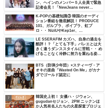
ン、ヘインのメンバー５人全員で緊急
記者会見！「NewJeans never
dies!」と微笑みの宣言！ ADOR側、
K-POPの基礎知識③ 韓国のオーディ
2029年まで契約有効と主張
ション番組を徹底解説！ PRODUCE
101、ガルプラ、ボイプラ、虹プ
ロ・・ NiziUやKep1er、
ZEROBASEONEら人気グループが
LE SSERAFIM カズハ、自身の過去を
続々と誕生！ JO1やINI、ME:Iを生ん
酷評！？「とても下手」バレエとは大
だ日プまで一挙紹介
きく違うダンススタイルに苦戦・・ め
げることなく冷静に努力を重ねる姿に
称賛の声続々
BTS（防弾少年団）×スティーヴ・ア
オキの楽曲「Wasted On Me」がカナ
ダでゴールド認定に
韓国史上初！ 女優ハ・ジウォン、
gugudanセジョン、2PM ニックンほ
か人気有名人たちの火星探査プロジェ