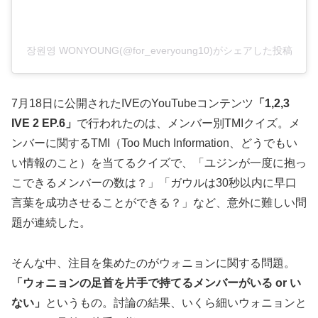
장원영 WONYOUNG(@for_everyoung10)がシェアした投稿
7月18日に公開されたIVEのYouTubeコンテンツ
「1,2,3
IVE 2 EP.6」
で行われたのは、メンバー別TMIクイズ。メ
ンバーに関するTMI（Too Much Information、どうでもい
い情報のこと）を当てるクイズで、「ユジンが一度に抱っ
こできるメンバーの数は？」「ガウルは30秒以内に早口
言葉を成功させることができる？」など、意外に難しい問
題が連続した。
そんな中、注目を集めたのがウォニョンに関する問題。
「ウォニョンの足首を片手で持てるメンバーがいる or い
ない」
というもの。討論の結果、いくら細いウォニョンと