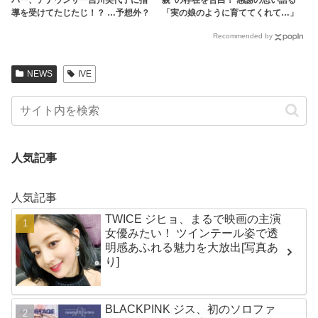
導を受けてたじたじ！？ …予想外？
「実の娘のように育ててくれて…」
それとも予想通り？トーク力のレベ
「幸せな人生を送ってきた」センシ
Recommended by
ル分けに注目・・
ティブな話題にも臆せず堂々とした
姿を見せる彼女に称賛の声
NEWS
IVE
人気記事
人気記事
TWICE ジヒョ、まるで映画の主演
女優みたい！ ツインテール姿で透
明感あふれる魅力を大放出[写真あ
り]
BLACKPINK ジス、初のソロファ