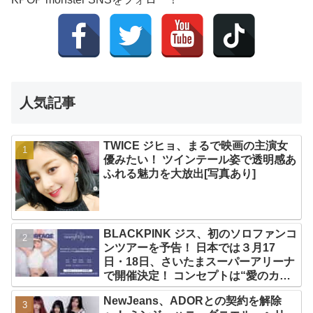
人気記事
TWICE ジヒョ、まるで映画の主演女
優みたい！ ツインテール姿で透明感あ
ふれる魅力を大放出[写真あり]
BLACKPINK ジス、初のソロファンコ
ンツアーを予告！ 日本では３月17
日・18日、さいたまスーパーアリーナ
で開催決定！ コンセプトは“愛のカケ
ラ”！？ 14日には新アルバム
NewJeans、ADORとの契約を解除
『AMORTAGE』もリリース