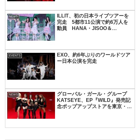
ILLIT、初の日本ライブツアーを
NEWS
完走 5都市11公演で約6万人を
動員 HANA・JISOO＆
MOMOKAとのスペシャルコラボ
も実現
EXO、約6年ぶりのワールドツア
EVENTS
ー日本公演を完走
グローバル・ガール・グループ
NEWS
KATSEYE、EP『WILD』発売記
念ポップアップストアを東京・原
宿で開催 限定グッズも登場