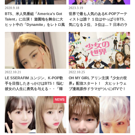
2020.9.18
2023.3.19
BTS、米人気番組「America’s Got
世界で最も人気のあるK-POPアーテ
Talent」に出演！ 遊園地を舞台に大
ィストは誰？ １位はやっぱりBTS、
ヒット中の「Dynamite」をレトロ風
気になる２位、３位は…？ 日本のラ
衣装で華麗にパフォーマンス[動画]
ンキングにはKARA、少女時代もラ
ンクイン！ 各国の個性あふれるデー
タに注目殺到
2022.10.21
2022.10.25
LE SSERAFIM ユンジン、K-POP歌
OH MY GIRL アリン主演『少女の世
手を目指したきっかけはBTS！ 悩む
界』配信スタート！ 大ヒットウェ
彼女の人生に勇気を与える・・「韓
ブ漫画原作ドラマがついにdTVで！
国人としてすごく幸せな気持ちにな
シーズン２が制作されるほどの人気
った」感動的なエピソードを明かす
ドラマを見逃すな
NEWS