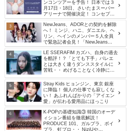
ンコンツアーを予告！ 日本では３
月17日・18日、さいたまスーパー
アリーナで開催決定！ コンセプト
は“愛のカケラ”！？ 14日には新ア
NewJeans、ADORとの契約を解除
ルバム『AMORTAGE』もリリース
へ！ ミンジ、ハニ、ダニエル、ヘ
リン、ヘインのメンバー５人全員
で緊急記者会見！「NewJeans
never dies!」と微笑みの宣言！
LE SSERAFIM カズハ、自身の過去
ADOR側、2029年まで契約有効と
を酷評！？「とても下手」バレエ
主張
とは大きく違うダンススタイルに
苦戦・・ めげることなく冷静に努
力を重ねる姿に称賛の声続々
Stray Kids ヒョンジン、東京 銀座
に降臨！ 個人の仕事でも寂しくな
い！ あふれんばかりの「アイエン
愛」が伝わる愛用品にほっこり
K-POPの基礎知識③ 韓国のオーデ
ィション番組を徹底解説！
PRODUCE 101、ガルプラ、ボイ
プラ、虹プロ・・ NiziUや