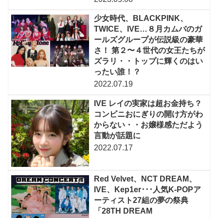
少女時代、BLACKPINK、
TWICE、IVE…８月カムバのガ
ールズグループが伝説級の豪華
さ！ 第２〜４世代の女王たちが
ズラリ・・トップに輝くのはい
ったい誰！？
2022.07.19
IVE レイの実家は超お金持ち？
コンビニおにぎりの開け方がわ
からない・・お嬢様感ただよう
言動が話題に
2022.07.17
Red Velvet、NCT DREAM、
IVE、Kep1er･･･人気K-POPア
ーティスト27組の夢の祭典
「28TH DREAM