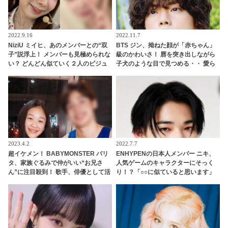
2022.9.16
2022.11.7
NiziU ミイヒ、あのメンバーとの“双
BTS ジン、拗ねた顔が「赤ちゃん」
子”説浮上！ メンバーも見極められな
級のかわいさ！ 唇を突き出しながら
い？ どんどん似ていく２人のビジュ
子犬のような目で見つめる・・ 愛ら
アルにびっくり
しい視線でアピールする姿に悶絶
2023.4.2
2022.7.7
超イケメン！ BABYMONSTER パリ
ENHYPENの日本人メンバー ニキ、
タ、家族ぐるみで仲がいい“お兄さ
人気ゲームのキャラクターにそっく
ん”に注目殺到！ 歌手、俳優として活
り！？「○○に似ていると思います」
躍するその人物とは？
と正直な本音を自ら告白・・ あまり
にもそっくりな見た目にファン大爆
笑「客観的な視点で自分を見てるね
ｗｗ」