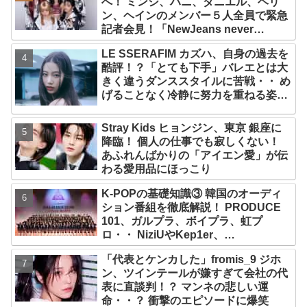
へ！ ミンジ、ハニ、ダニエル、ヘリ
ン、ヘインのメンバー５人全員で緊急
記者会見！「NewJeans never
dies!」と微笑みの宣言！ ADOR側、
LE SSERAFIM カズハ、自身の過去を
2029年まで契約有効と主張
酷評！？「とても下手」バレエとは大
きく違うダンススタイルに苦戦・・ め
げることなく冷静に努力を重ねる姿に
称賛の声続々
Stray Kids ヒョンジン、東京 銀座に
降臨！ 個人の仕事でも寂しくない！
あふれんばかりの「アイエン愛」が伝
わる愛用品にほっこり
K-POPの基礎知識③ 韓国のオーディ
ション番組を徹底解説！ PRODUCE
101、ガルプラ、ボイプラ、虹プ
ロ・・ NiziUやKep1er、
ZEROBASEONEら人気グループが
「代表とケンカした」fromis_9 ジホ
続々と誕生！ JO1やINI、ME:Iを生ん
ン、ツインテールが嫌すぎて会社の代
だ日プまで一挙紹介
表に直談判！？ マンネの悲しい運
命・・？ 衝撃のエピソードに爆笑