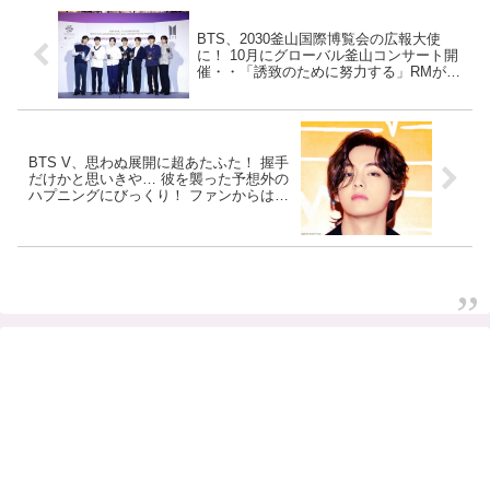
BTS、2030釜山国際博覧会の広報大使
に！ 10月にグローバル釜山コンサート開
催・・「誘致のために努力する」RMがコ
メント
BTS V、思わぬ展開に超あたふた！ 握手
だけかと思いきや… 彼を襲った予想外の
ハプニングにびっくり！ ファンからは
「かわいそう」の声も