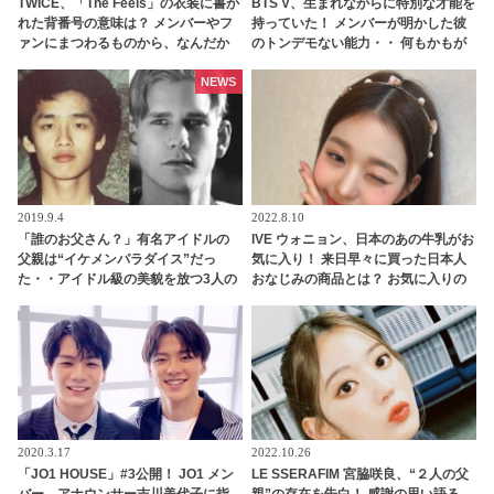
TWICE、「The Feels」の衣装に書か
BTS V、生まれながらに特別な才能を
れた背番号の意味は？ メンバーやフ
持っていた！ メンバーが明かした彼
ァンにまつわるものから、なんだか
のトンデモない能力・・ 何もかもが
テキトー（？）なものまで・・ 気に
完ぺきなVの「本性」にくぎづけ
なるその意味とは？
NEWS
2019.9.4
2022.8.10
「誰のお父さん？」有名アイドルの
IVE ウォニョン、日本のあの牛乳がお
父親は“イケメンパラダイス”だっ
気に入り！ 来日早々に買った日本人
た・・アイドル級の美貌を放つ3人の
おなじみの商品とは？ お気に入りの
アイドルの父親とは？
カップ麺も紹介！ 親近感のわくセレ
クトをチェック
2020.3.17
2022.10.26
「JO1 HOUSE」#3公開！ JO1 メン
LE SSERAFIM 宮脇咲良、“２人の父
バー、アナウンサー吉川美代子に指
親”の存在を告白！ 感謝の思い語る