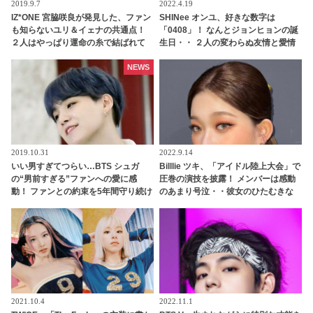
2019.9.7
2022.4.19
IZ*ONE 宮脇咲良が発見した、ファン
SHINee オンユ、好きな数字は
も知らないユリ＆イェナの共通点！
「0408」！ なんとジョンヒョンの誕
２人はやっぱり運命の糸で結ばれて
生日・・ ２人の変わらぬ友情と愛情
いる・・！？
に感動
NEWS
2019.10.31
2022.9.14
いい男すぎてつらい…BTS シュガ
Billlie ツキ、「アイドル陸上大会」で
の“男前すぎる”ファンへの愛に感
圧巻の演技を披露！ メンバーは感動
動！ ファンとの約束を5年間守り続け
のあまり号泣・・彼女のひたむきな
た彼が見せた“最高の贈り物”に涙…
姿に称賛の声
シュガの”沼”に落ちていく人が続出
2021.10.4
2022.11.1