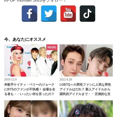
KPOP monster SNSをフォロー！
今、あなたにオススメ
NEWS
2019.12.9
2022.6.26
米歌手ケイティ・ペリーのジョーク
LGBTQ＋の男性ファンに人気な男性
にBTSのファンが不快感！ 会場を去
アイドルはだれ？ 新人アイドルから
る者も・・いったい何を言ったの？
国民的アイドルまで・・ 圧倒的な支
持を集める７人とは