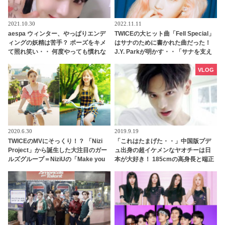
2021.10.30
2022.11.11
aespa ウィンター、やっぱりエンデ
TWICEの大ヒット曲「Fell Special」
ィングの妖精は苦手？ ポーズをキメ
はサナのために書かれた曲だった！
て照れ笑い・・ 何度やっても慣れな
J.Y. Parkが明かす・・「サナを支え
い姿がかわいすぎる[動画]
るメンバーの姿に胸が熱くなった」
彼女たちの友情に敬意を表す
VLOG
2020.6.30
2019.9.19
TWICEのMVにそっくり！？ 「Nizi
「これはたまげた・・」中国版プデ
Project」から誕生した大注目のガー
ュ出身の超イケメンなヤオチーは日
ルズグループ＝NiziUの「Make you
本が大好き！ 185cmの高身長と端正
happy」ＭＶはTWICE人気曲を彷彿
なルックスで大注目を浴びる
とさせるシーンが満載[動画あり]