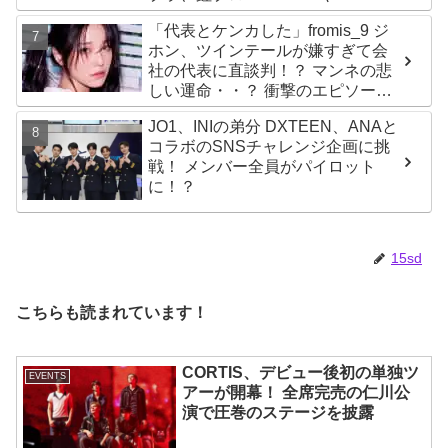
Kep1er、ZEROBASEONEら人気
「代表とケンカした」fromis_9 ジ
グループが続々と誕生！ JO1や
ホン、ツインテールが嫌すぎて会
INI、ME:Iを生んだ日プまで一挙紹
社の代表に直談判！？ マンネの悲
介
しい運命・・？ 衝撃のエピソード
に爆笑
JO1、INIの弟分 DXTEEN、ANAと
コラボのSNSチャレンジ企画に挑
戦！ メンバー全員がパイロット
に！？
15sd
こちらも読まれています！
CORTIS、デビュー後初の単独ツ
EVENTS
アーが開幕！ 全席完売の仁川公
演で圧巻のステージを披露