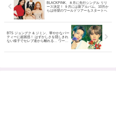
BLACKPINK、８月に先行シングル リリ
ース決定！ ９月には新アルバム、10月か
らは待望のワールドツアーもスタートへ
BTS ジョングク & ジミン、華やかなパー
ティーに超困惑！ はずかしさを隠しきれ
ない様子でセレブ達から離れる… ワール
ドスターとは思えないほど初々しい２人
の態度にファンびっくり