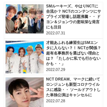
SMルーキーズ、やはりNCTに
合流か？ NCTのコンテンツにサ
プライズ登場し話題沸騰・・ ド
ヨン＆ジョンウの意味深な発言
にも注目
2022.07.31
才能あふれる練習生はSMエン
タに入らない？！ NCTが関係？
超有名事務所を選ばない理由と
は？ 「たしかに私でも行かない
かも・・」
2022.07.29
NCT DREAM、マークに続いて
ロンジュンも新型コロナウイル
スに感染・・ ソールドアウトし
た単独公演はキャンセルに
2022.07.28