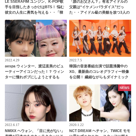
LE SSERAFIM ユンジン、K-POP歌
「誰のお父さん？」有名アイドルの
手を目指したきっかけはBTS！ 悩む
父親は“イケメンパラダイス”だっ
彼女の人生に勇気を与える・・「韓
た・・アイドル級の美貌を放つ3人の
国人としてすごく幸せな気持ちにな
アイドルの父親とは？
った」感動的なエピソードを明かす
2022.4.29
2022.7.5
aespa ウィンター、渡辺直美のビュ
韓国の音楽番組出演で話題沸騰中の
ーティーアイコンだった！？ ウィン
XG、最新曲のコレオグラフィー映像
ターに憧れボブにしようとするも
を公開！ 繊細ながらもダイナミック
「私がやったら金太郎」・・伝説ボ
に躍動するパフォーマンスで圧倒
ブはウィンターのかわいさだからこ
NEWS
そ成立していたことを渡辺直美が写
真で証明
2022.6.17
2020.1.22
NMIXX ヘウォン、「目に光がない」
NCT DREAM ヘチャン、TWICE モモ