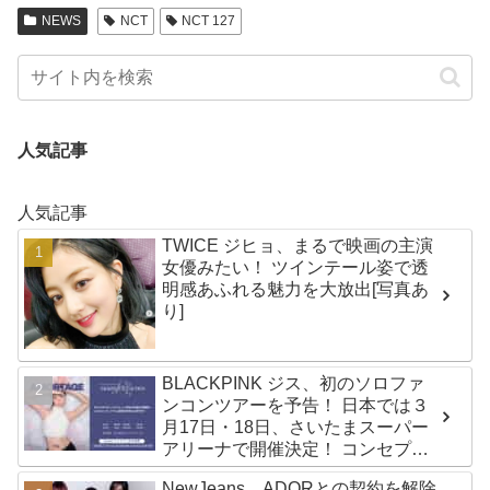
NEWS
NCT
NCT 127
人気記事
人気記事
TWICE ジヒョ、まるで映画の主演
女優みたい！ ツインテール姿で透
明感あふれる魅力を大放出[写真あ
り]
BLACKPINK ジス、初のソロファ
ンコンツアーを予告！ 日本では３
月17日・18日、さいたまスーパー
アリーナで開催決定！ コンセプト
は“愛のカケラ”！？ 14日には新ア
NewJeans、ADORとの契約を解除