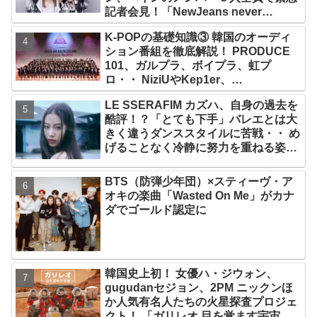
記者会見！「NewJeans never
dies!」と微笑みの宣言！ ADOR側、
K-POPの基礎知識③ 韓国のオーディ
2029年まで契約有効と主張
ション番組を徹底解説！ PRODUCE
101、ガルプラ、ボイプラ、虹プ
ロ・・ NiziUやKep1er、
ZEROBASEONEら人気グループが
LE SSERAFIM カズハ、自身の過去を
続々と誕生！ JO1やINI、ME:Iを生ん
酷評！？「とても下手」バレエとは大
だ日プまで一挙紹介
きく違うダンススタイルに苦戦・・ め
げることなく冷静に努力を重ねる姿に
称賛の声続々
BTS（防弾少年団）×スティーヴ・ア
オキの楽曲「Wasted On Me」がカナ
ダでゴールド認定に
韓国史上初！ 女優ハ・ジウォン、
gugudanセジョン、2PM ニックンほ
か人気有名人たちの火星探査プロジェ
クト！ 「ガリレオ 目を覚ます宇宙」