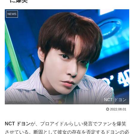
に爆笑
NEWS
NCT ドヨン
2022.08.01
NCT ドヨン
が、プロアイドルらしい発言でファンを爆笑
させている。断固として彼女の存在を否定するドヨンの必