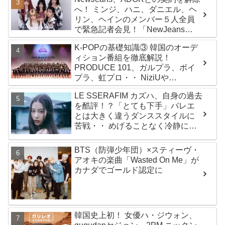
ルバム『AMORTAGE』もリリース
へ！ ミンジ、ハニ、ダニエル、ヘ
リン、ヘインのメンバー５人全員
で緊急記者会見！「NewJeans
never dies!」と微笑みの宣言！
K-POPの基礎知識③ 韓国のオーデ
ADOR側、2029年まで契約有効と
ィション番組を徹底解説！
主張
PRODUCE 101、ガルプラ、ボイ
プラ、虹プロ・・ NiziUや
Kep1er、ZEROBASEONEら人気
LE SSERAFIM カズハ、自身の過去
グループが続々と誕生！ JO1や
を酷評！？「とても下手」バレエ
INI、ME:Iを生んだ日プまで一挙紹
とは大きく違うダンススタイルに
介
苦戦・・ めげることなく冷静に努
力を重ねる姿に称賛の声続々
BTS（防弾少年団）×スティーヴ・
アオキの楽曲「Wasted On Me」が
カナダでゴールド認定に
韓国史上初！ 女優ハ・ジウォン、