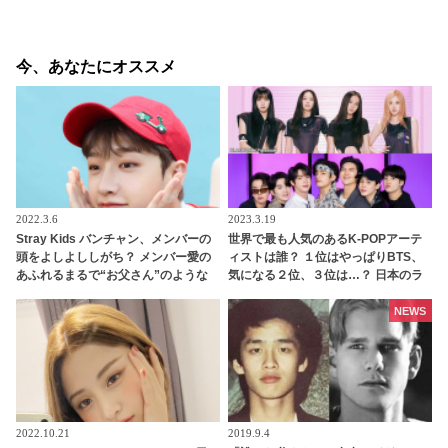
今、あなたにオススメ
2022.3.6
2023.3.19
Stray Kids バンチャン、メンバーの
世界で最も人気のあるK-POPアーテ
頭をよしよししがち？ メンバー愛の
ィストは誰？ １位はやっぱりBTS、
あふれるまるで“お父さん”のような
気になる２位、３位は…？ 日本のラ
仕草にほっこり
ンキングにはKARA、少女時代もラ
ンクイン！ 各国の個性あふれるデー
NEWS
タに注目殺到
2022.10.21
2019.9.4