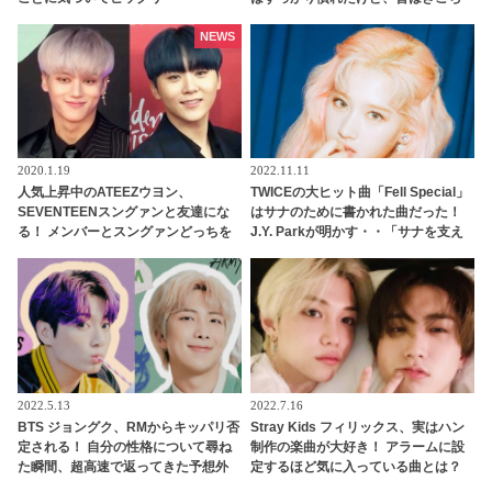
なかった・・ 韓国ならではのその動
作とは？
NEWS
2020.1.19
2022.11.11
人気上昇中のATEEZウヨン、
TWICEの大ヒット曲「Fell Special」
SEVENTEENスングァンと友達にな
はサナのために書かれた曲だった！
る！ メンバーとスングァンどっちを
J.Y. Parkが明かす・・「サナを支え
取る？ 新人ながら豪華な人脈が話題
るメンバーの姿に胸が熱くなった」
に
彼女たちの友情に敬意を表す
2022.5.13
2022.7.16
BTS ジョングク、RMからキッパリ否
Stray Kids フィリックス、実はハン
定される！ 自分の性格について尋ね
制作の楽曲が大好き！ アラームに設
た瞬間、超高速で返ってきた予想外
定するほど気に入っている曲とは？
の返事とは… まさかの展開に笑うし
グループ内で絶賛し合う彼らの仲の