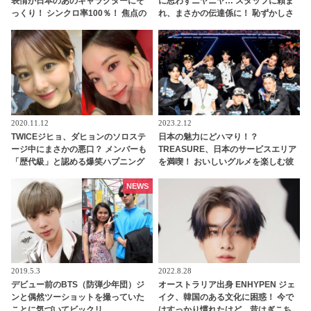
表情が日本のあのキャラクターにそ
に思わずニヤニヤ… スタッフに頼ま
っくり！ シンクロ率100％！ 焦点の
れ、まさかの伝達係に！ 恥ずかしさ
ない独特な目がおもしろすぎると爆
を懸命にこらえながらも任務を全う
笑
する、かわいいすぎる姿に、ファン
の視線釘づけ
2020.11.12
2023.2.12
TWICEジヒョ、ダヒョンのソロステ
日本の魅力にどハマり！？
ージ中にまさかの悪口？ メンバーも
TREASURE、日本のサービスエリア
「歴代級」と認める爆笑ハプニング
を満喫！ おいしいグルメを楽しむ彼
の真相とは？
らの姿にほっこり
NEWS
2019.5.3
2022.8.28
デビュー前のBTS（防弾少年団）ジ
オーストラリア出身 ENHYPEN ジェ
ンと偶然ツーショットを撮っていた
イク、韓国のある文化に困惑！ 今で
ことに気づいてビックリ
はすっかり慣れたけど、昔はぎこち