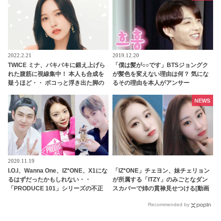
2022.2.21
2019.12.20
TWICE ミナ、バキバキに鍛え上げら
「僕は髪が○○です」BTSジョングク
れた腹筋に視線集中！ 本人も合成を
が髪色を変えない理由は何？ 気にな
疑うほど・・ ボコっと浮き出た脚の
るその理由を本人がアンサー
筋肉にも注目殺到
NEWS
2020.11.19
I.O.I、Wanna One、IZ*ONE、X1にな
「IZ*ONE」チェヨン、妹チェリョン
るはずだったかもしれない・・
が所属する「ITZY」のみごとなダン
「PRODUCE 101」シリーズの不正
スカバーで姉の貫禄見せつける[動画
投票操作で脱落させられた練習生12
あり]
Recommended by
人の氏名が公表