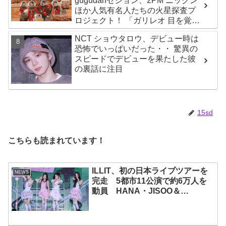
gugudanセジョン、2PM ニックン
ほか人気有名人たちの火星探査プ
ロジェクト！ 「ガリレオ 目を覚ま
す宇宙」10月10日（水）日本初放
NCT ショウタロウ、デビュー時は
送決定
恐怖でいっぱいだった・・ 驚異の
スピードでデビューを果たした彼
の裏話に注目
15sd
こちらも読まれています！
ILLIT、初の日本ライブツアーを
NEWS
完走 5都市11公演で約6万人を
動員 HANA・JISOO＆
MOMOKAとのスペシャルコラボ
も実現