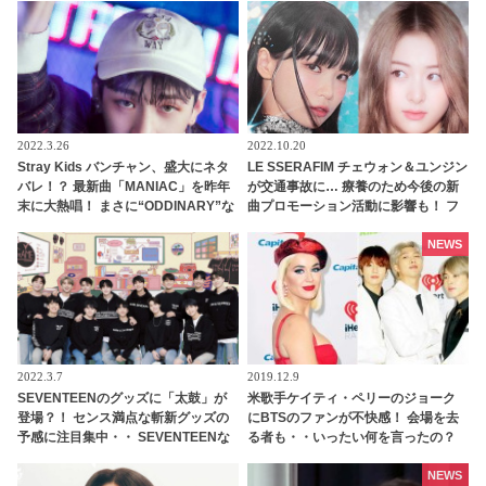
かないジョングクのリアクションま
良さにほっこり
で面白すぎる
2022.3.26
2022.10.20
Stray Kids バンチャン、盛大にネタ
LE SSERAFIM チェウォン＆ユンジン
バレ！？ 最新曲「MANIAC」を昨年
が交通事故に… 療養のため今後の新
末に大熱唱！ まさに“ODDINARY”な
曲プロモーション活動に影響も！ フ
グループ・・ 今だからわかる過去の
ァンからは心配の声続々
映像に仰天
NEWS
2022.3.7
2019.12.9
SEVENTEENのグッズに「太鼓」が
米歌手ケイティ・ペリーのジョーク
登場？！ センス満点な斬新グッズの
にBTSのファンが不快感！ 会場を去
予感に注目集中・・ SEVENTEENな
る者も・・いったい何を言ったの？
らではのユニークなアイデアに大爆
笑
NEWS