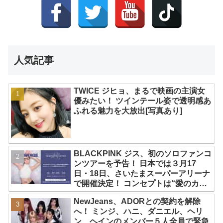
人気記事
TWICE ジヒョ、まるで映画の主演女
優みたい！ ツインテール姿で透明感あ
ふれる魅力を大放出[写真あり]
BLACKPINK ジス、初のソロファンコ
ンツアーを予告！ 日本では３月17
日・18日、さいたまスーパーアリーナ
で開催決定！ コンセプトは“愛のカケ
ラ”！？ 14日には新アルバム
NewJeans、ADORとの契約を解除
『AMORTAGE』もリリース
へ！ ミンジ、ハニ、ダニエル、ヘリ
ン、ヘインのメンバー５人全員で緊急