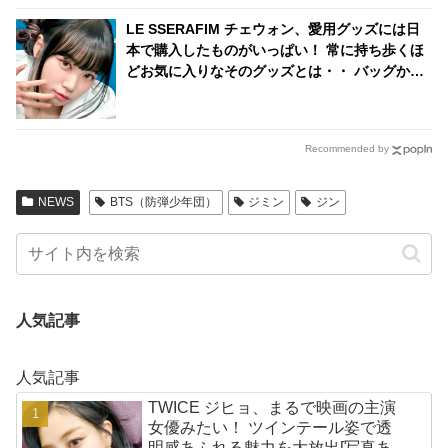
LE SSERAFIM チェウォン、愛用グッズには日
本で購入したものがいっぱい！ 常に持ち歩くほ
どお気に入りなそのグッズとは・・ バッグから
次々と出てくる日本のアイテムにびっくり「バ
ッグの中身がほぼ日本の物だ」
Recommended by
NEWS
BTS（防弾少年団）
ジミン
ジン
人気記事
人気記事
TWICE ジヒョ、まるで映画の主演
女優みたい！ ツインテール姿で透
明感あふれる魅力を大放出[写真あ