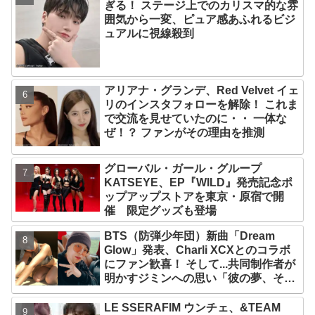
ぎる！ ステージ上でのカリスマ的な雰
囲気から一変、ピュア感あふれるビジ
ュアルに視線殺到
アリアナ・グランデ、Red Velvet イェ
リのインスタフォローを解除！ これま
で交流を見せていたのに・・ 一体な
ぜ！？ ファンがその理由を推測
グローバル・ガール・グループ
KATSEYE、EP『WILD』発売記念ポ
ップアップストアを東京・原宿で開
催 限定グッズも登場
BTS（防弾少年団）新曲「Dream
Glow」発表、Charli XCXとのコラボ
にファン歓喜！ そして...共同制作者が
明かすジミンへの思い「彼の夢、そし
て彼の絶望から生まれた歌」
LE SSERAFIM ウンチェ、&TEAM