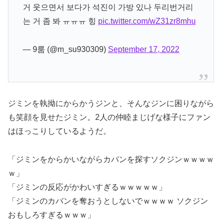
거 웃으면서 보다가 석진이 가방 있나 두리번거리
는 거 좀 봐 ㅠㅠㅠ 힝
pic.twitter.com/wZ31zr8mhu
— 9룸 (@m_su930309)
September 17, 2022
ジミンを執拗にからかうジンと、そんなジンに困りながら
も笑顔を見せたジミン。2人の仲睦まじげな様子にファン
はほっこりしているようだ。
「ジミンをからかいながらカバンを探すソクジンｗｗｗｗ
ｗ」
「ジミンの反応がかわいすぎるｗｗｗｗｗ」
「ジミンのカバンを奪おうとしないでｗｗｗｗ ソクジン
おもしろすぎるｗｗｗ」