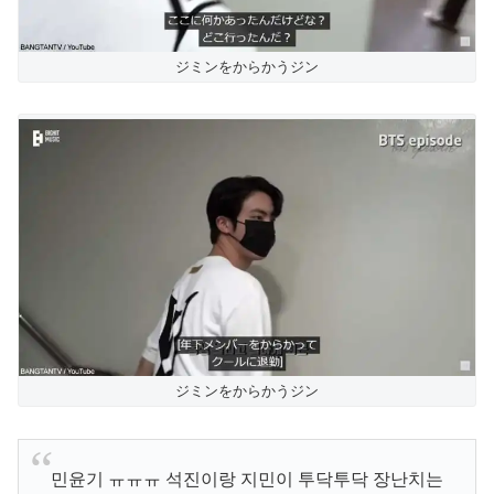
ジミンをからかうジン
ジミンをからかうジン
민윤기 ㅠㅠㅠ 석진이랑 지민이 투닥투닥 장난치는