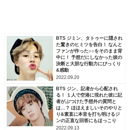
BTS ジミン、タトゥーに隠され
た驚きのヒミツを告白！ なんと
ファンが作った○○をそのまま背
中に！ 予想だにしなかった彼の
決断と大胆な行動力にびっくり
&感動
2022.09.20
BTS ジン、記者から心配され
る！ １人で空港に現れた彼に記
者がぶつけた予想外の質問と
は…？ ほほえましいそのやりと
り&素直に本音を打ち明けるジ
ンの正直な回答にもほっこり
2022.09.13