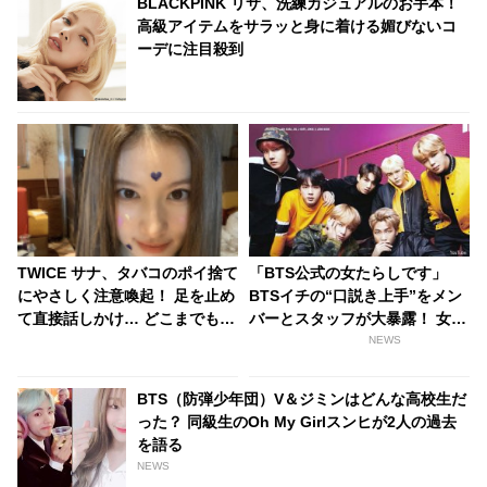
BLACKPINK リサ、洗練カジュアルのお手本！
高級アイテムをサラッと身に着ける媚びないコ
ーデに注目殺到
TWICE サナ、タバコのポイ捨て
「BTS公式の女たらしです」
にやさしく注意喚起！ 足を止め
BTSイチの“口説き上手”をメン
て直接話しかけ… どこまでも真
バーとスタッフが大暴露！ 女性
面目でカッコいい一面をキャッ
とのハグシーンをわざと失敗し
NEWS
チ
てやり直していたとバラされる
メンバーも！ 爆弾発言のオンパ
BTS（防弾少年団）V＆ジミンはどんな高校生だ
レードに爆笑
った？ 同級生のOh My Girlスンヒが2人の過去
を語る
NEWS