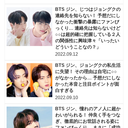
BTS ジン、じつはジョングクの
連絡先を知らない！ 予想だにし
なかった衝撃の暴露にファンび
っくり… 連絡先は知らないけど
○○は超的確に把握している２人
の関係性に興味津々「いったい
どういうことなの？」
2022.09.12
BTS ジン、ジョングクの私生活
に失望！ その理由は自宅に○○
がなかったから… 予想だにしな
かった本音と注目ポイントが面
白すぎる
2022.09.10
BTS ジン、憧れのアノ人に超か
わいがられる！ 仲良く手をつな
ぎ、徹底的にお世話される姿に
ファンびっくり… まさに「成功