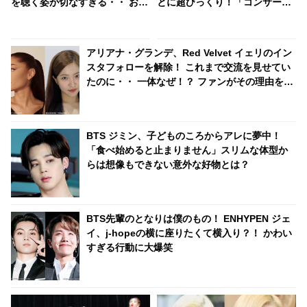
を聴く姿が切なすぎる・・ おぼ
とに超びっくり！「コンサート
ろげな瞳で口ずさむシュガの美
にも来てたの！？」… なんと日
しく儚い姿にくぎづけ
本語でメッセージを送る… 照れ
くさそうに喜びを噛みしめる様
アリアナ・グランデ、Red Velvet イェリのイン
子がかわいすぎるとファンほっ
スタフォローを解除！ これまで交流を見せてい
こり
たのに・・ 一体なぜ！？ ファンがその理由を推
測
BTS ジミン、子どものころからアレに夢中！
「食べ始めると止まりません」スリムな体型か
らは想像もできない意外な好物とは？
BTS先輩のとなりは僕のもの！ ENHYPEN ジェ
イ、j-hopeの横に座りたくて横入り？！ かわい
すぎる行動に大爆笑