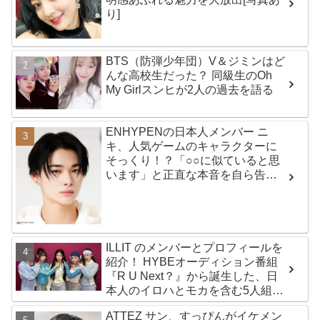
り]
BTS（防弾少年団）V＆ジミンはど
んな高校生だった？ 同級生のOh
My Girlスンヒが2人の過去を語る
ENHYPENの日本人メンバー ニ
キ、人気ゲームのキャラクターに
そっくり！？「○○に似ていると思
います」と正直な本音を自ら告
白・・ あまりにもそっくりな見た
目にファン大爆笑「客観的な視点
で自分を見てるねｗｗ」
ILLIT のメンバーとプロフィールを
紹介！ HYBEオーディション番組
『R U Next？』から誕生した、日
本人のイロハとモカを含む5人組ガ
ールズグループ！ デビュー曲
ATTEZ サン、すっぴんがイケメン
「Magnetic」がいきなりの大ヒッ