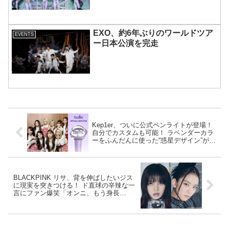
も実現
EXO、約6年ぶりのワールドツア
EVENTS
ー日本公演を完走
Kep1er、ついに公式ペンライトが登場！
自分でカスタムも可能！ ラベンダーカラ
ーをふんだんに使った“惑星デザイン”が超
絶かわいい
BLACKPINK リサ、背を伸ばしたいジス
に現実を突きつける！ ド直球の辛辣な一
言にファン爆笑「オンニ、もう身長
は・・」