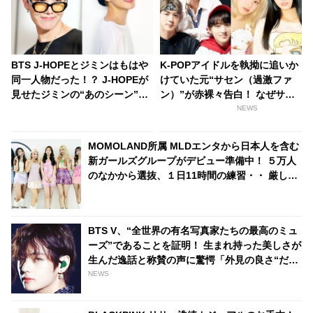
BTS J-HOPEとジミンはもはや
K-POPアイドルを執拗に追いか
同一人物だった！？ J-HOPEが
けていた元“サセン（過激ファ
見せたジミンの“あのシーン”の
ン）”が赤裸々告白！ なぜサセ
モノマネが超ソックリすぎる…
ンになったのか、なぜサセンを
NEWS
あまりの再現度にファンから驚
やめたのか・・
きの声殺到
MOMOLAND所属 MLDエンタから日本人を含む
新ガールズグループがデビュー準備中！ ５万人
のなかから選抜、１日11時間の練習・・ 厳しい
練習生の生活が明らかに
BTS V、“全世界の有名写真家たちの最高のミュ
ーズ”であることを証明！ 生まれ持った美しさが
生んだ逸話と称賛の声に驚愕「外見の良さ“だ
け”ではミューズになれない」
NEWS