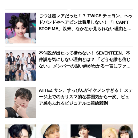
アイドルとしてのプライドが感
じられる発言はさすがの一言
じつは超レアだった！？ TWICE チェヨン、ヘッ
ドバンドやヘアピンは着用しない！ 「I CAN’T
STOP ME」以来、なかなか見られない理由と
は・・
不仲説が出たって構わない！ SEVENTEEN、不
仲説を気にしない理由とは？ 「どうせ誰も信じ
ない」 メンバーの固い絆がわかる一言にファン
感動
ATTEZ サン、すっぴんがイケメンすぎる！ ステ
ージ上でのカリスマ的な雰囲気から一変、ピュ
ア感あふれるビジュアルに視線殺到