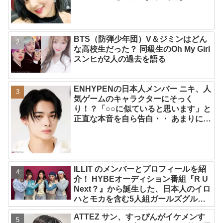
BTS（防弾少年団）V＆ジミンはどん
な高校生だった？ 同級生のOh My Girl
スンヒが2人の過去を語る
ENHYPENの日本人メンバー ニキ、人
気ゲームのキャラクターにそっく
り！？「○○に似ていると思います」と
正直な本音を自ら告白・・ あまりにも
そっくりな見た目にファン大爆笑「客
観的な視点で自分を見てるねｗｗ」
ILLIT のメンバーとプロフィールを紹
介！ HYBEオーディション番組『R U
Next？』から誕生した、日本人のイロ
ハとモカを含む5人組ガールズグルー
プ！ デビュー曲「Magnetic」がいき
ATTEZ サン、すっぴんがイケメンす
なりの大ヒット