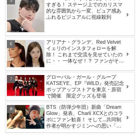
すぎる！ ステージ上でのカリスマ
ト
的な雰囲気から一変、ピュア感あ
ふれるビジュアルに視線殺到
アリアナ・グランデ、Red Velvet
イェリのインスタフォローを解
除！ これまで交流を見せていたの
に・・ 一体なぜ！？ ファンがその
理由を推測
グローバル・ガール・グループ
KATSEYE、EP『WILD』発売記念
ポップアップストアを東京・原宿
で開催 限定グッズも登場
BTS（防弾少年団）新曲「Dream
Glow」発表、Charli XCXとのコラ
ボにファン歓喜！ そして...共同制
作者が明かすジミンへの思い「彼
の夢、そして彼の絶望から生まれ
た歌」