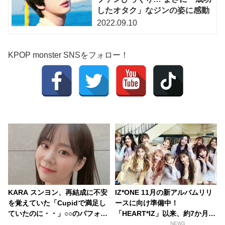
したオタク」なジンの姿に感動
2022.09.10
KPOP monster SNSをフォロー！
KARA スンヨン、再結成に不安
IZ*ONE 11月の新アルバムリリ
を覚えていた「Cupidで満足し
ースに向け準備中！
ていたのに・・」○○のパフォー
「HEART*IZ」以来、約7か月ぶ
マンスが心配で仕方なかった！
りのカムバックへ
NEWS