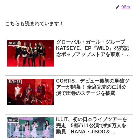
06m
こちらも読まれています！
グローバル・ガール・グループ
NEWS
KATSEYE、EP『WILD』発売記
念ポップアップストアを東京・原
宿で開催 限定グッズも登場
CORTIS、デビュー後初の単独ツ
EVENTS
アーが開幕！ 全席完売の仁川公
演で圧巻のステージを披露
ILLIT、初の日本ライブツアーを
NEWS
完走 5都市11公演で約6万人を
動員 HANA・JISOO＆
MOMOKAとのスペシャルコラボ