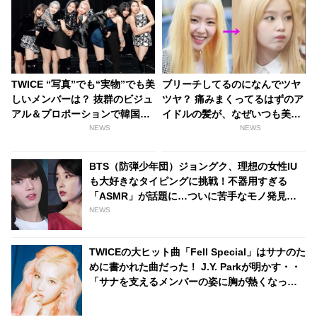
TWICE “写真”でも“実物”でも美
ブリーチしてるのになんでツヤ
しいメンバーは？ 抜群のビジュ
ツヤ？ 痛みまくってるはずのア
アル＆プロポーションで韓国ネ
イドルの髪が、なぜいつも美し
ットユーザーをあっと言わせた
く見えるのか・・ その気になる
NEWS
NEWS
4名とは・・？
ヒミツとは・・？
BTS（防弾少年団）ジョングク、理想の女性IU
も大好きなタイピングに挑戦！不器用すぎる
「ASMR」が話題に…ついに苦手なモノ発見？
[動画あり]
NEWS
TWICEの大ヒット曲「Fell Special」はサナのた
めに書かれた曲だった！ J.Y. Parkが明かす・・
「サナを支えるメンバーの姿に胸が熱くなっ
た」彼女たちの友情に敬意を表す