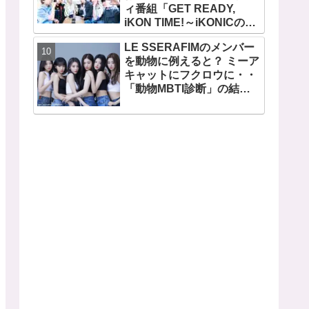
ィ番組「GET READY,
ビジュアルメンバーといわ
iKON TIME!～iKONICのた
れるその魅力をチェック
めなら～ 」が、７月７日か
LE SSERAFIMのメンバー
らMnetで放送・配信スター
を動物に例えると？ ミーア
ト
キャットにフクロウに・・
「動物MBTI診断」の結果
を性格とともに解説