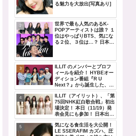
る魅力を大放出[写真あり]
世界で最も人気のあるK-
POPアーティストは誰？ １
位はやっぱりBTS、気にな
る２位、３位は…？ 日本の
ランキングにはKARA、少
女時代もランクイン！ 各国
の個性あふれるデータに注
目殺到
ILLIT のメンバーとプロフ
ィールを紹介！ HYBEオー
ディション番組『R U
Next？』から誕生した、日
本人のイロハとモカを含む
ILLIT（アイリット）、「第
5人組ガールズグループ！
75回NHK紅白歌合戦」初出
デビュー曲「Magnetic」が
場決定！ 本日（11/19）発
いきなりの大ヒット
表会見にも参加！ 日本出身
のイロハとモカ、意気込み
気になる食生活を大公開！
を語る「ずっと夢見てたス
LE SSERAFIM カズハ、圧
テージ…嬉しくて光栄」