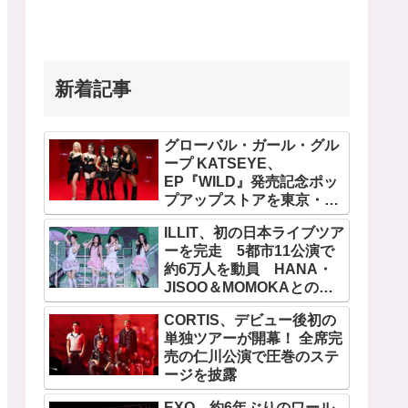
新着記事
グローバル・ガール・グル
ープ KATSEYE、
EP『WILD』発売記念ポッ
プアップストアを東京・原
宿で開催 限定グッズも登
ILLIT、初の日本ライブツア
場
ーを完走 5都市11公演で
約6万人を動員 HANA・
JISOO＆MOMOKAとのス
ペシャルコラボも実現
CORTIS、デビュー後初の
単独ツアーが開幕！ 全席完
売の仁川公演で圧巻のステ
ージを披露
EXO、約6年ぶりのワール