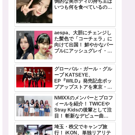
倒的な美ボディの持ち主は
いつも何を食べているの？
意外と食べる・・ 好きなも
のを食べつつ健康を維持す
る方法とは？
aespa、大胆にチェンジし
た髪色で「コーチェラ」に
向けて出国！ 鮮やかなパー
プルにアッシュグレイ・・
「二次元感増してる」 アバ
ターと完全一致のその姿に
グローバル・ガール・グル
悶絶
ープ KATSEYE、
EP『WILD』発売記念ポッ
プアップストアを東京・原
宿で開催 限定グッズも登
NMIXXのメンバーとプロフ
場
ィールを紹介！ TWICEや
Stray Kidsの後輩として注
目！ 斬新なデビュー曲
「O.O」は世界中で話題
埼玉・秩父でキャンプ旅
に！ 第４世代を代表する美
行！ iKON、単独リアリテ
女ソリュンをはじめ、全員