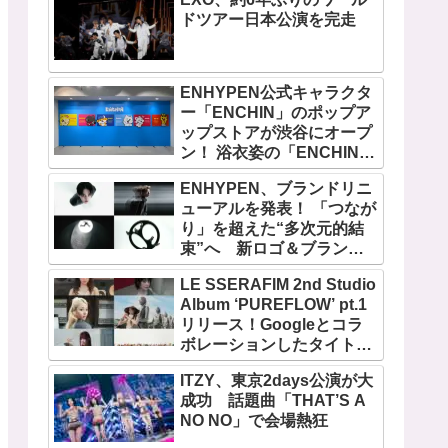
ドツアー日本公演を完走
ENHYPEN公式キャラクタ
ー「ENCHIN」のポップア
ップストアが渋谷にオープ
ン！ 浴衣姿の「ENCHIN」
が登場
ENHYPEN、ブランドリニ
ューアルを発表！ 「つなが
り」を超えた“多次元的結
束”へ 新ロゴ＆ブランド
フィルム公開
LE SSERAFIM 2nd Studio
Album ‘PUREFLOW’ pt.1
リリース！Googleとコラ
ボレーションしたタイトル
曲「BOOMPALA」MVも公
ITZY、東京2days公演が大
開
成功 話題曲「THAT’S A
NO NO」で会場熱狂