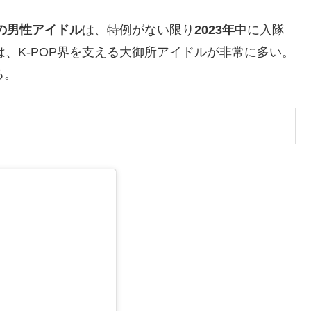
れの男性アイドル
は、特例がない限り
2023年
中に入隊
は、K-POP界を支える大御所アイドルが非常に多い。
る。