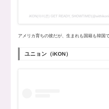
iKON(아이콘) GET READY, SHOWTIME!(@withi
アメリカ育ちの彼だが、生まれも国籍も韓国
ユニョン（iKON）