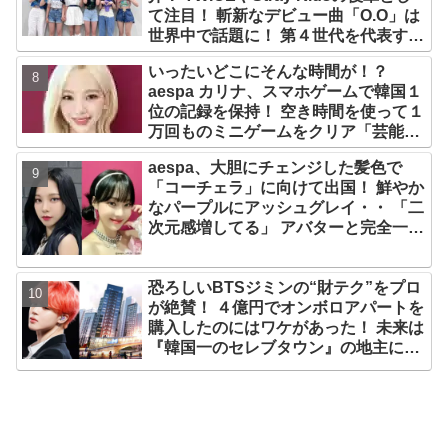
て注目！ 斬新なデビュー曲「O.O」は
世界中で話題に！ 第４世代を代表する
美女ソリュンをはじめ、全員ビジュア
いったいどこにそんな時間が！？
ルメンバーといわれるその魅力をチェ
aespa カリナ、スマホゲームで韓国１
ック
位の記録を保持！ 空き時間を使って１
万回ものミニゲームをクリア「芸能人
たちが時間がないと言っているのは全
aespa、大胆にチェンジした髪色で
部嘘」
「コーチェラ」に向けて出国！ 鮮やか
なパープルにアッシュグレイ・・ 「二
次元感増してる」 アバターと完全一致
のその姿に悶絶
恐ろしいBTSジミンの“財テク”をプロ
が絶賛！ ４億円でオンボロアパートを
購入したのにはワケがあった！ 未来は
『韓国一のセレブタウン』の地主にな
るってホント？