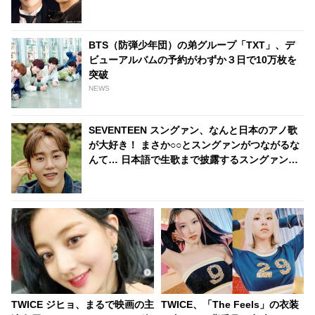
明するジョンハンの行動にファン感動
BTS（防弾少年団）の弟グループ「TXT」、デ
ビューアルバムの予約がわずか３日で10万枚を
突破
NEWS
SEVENTEEN スングァン、なんと日本のアノ歌
が大好き！ まさか○○とスングァンがつながるな
んて… 日本語で生歌まで披露するスングァンの
実力と思いがけない楽曲紹介にファン超ビック
リ＆大盛り上がり
TWICE ジヒョ、まるで映画の主
TWICE、「The Feels」の衣装