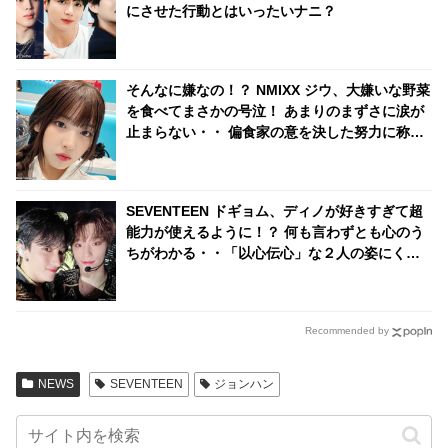
にさせた行動とはいったいナニ？
そんなに嫌なの！？ NMIXX ジウ、大嫌いな野菜
を食べてまさかの号泣！ あまりのまずさに涙が
止まらない・・ 偏食家の意を決した努力に称賛
の声
SEVENTEEN ドギョム、ディノが好きすぎて超
能力が使えるように！？ 何も言わずとも心のう
ちがわかる・・「以心伝心」な２人の姿にくぎ
づけ
Recommended by
NEWS
SEVENTEEN
ジョンハン