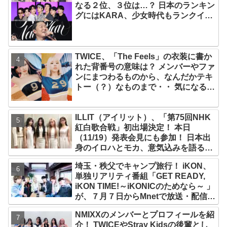
なる２位、３位は…？ 日本のランキン
グにはKARA、少女時代もランクイ
ン！ 各国の個性あふれるデータに注目
殺到
TWICE、「The Feels」の衣装に書か
れた背番号の意味は？ メンバーやファ
ンにまつわるものから、なんだかテキ
トー（？）なものまで・・ 気になるそ
の意味とは？
ILLIT（アイリット）、「第75回NHK
紅白歌合戦」初出場決定！ 本日
（11/19）発表会見にも参加！ 日本出
身のイロハとモカ、意気込みを語る
「ずっと夢見てたステージ…嬉しくて
埼玉・秩父でキャンプ旅行！ iKON、
光栄」
単独リアリティ番組「GET READY,
iKON TIME!～iKONICのためなら～ 」
が、７月７日からMnetで放送・配信ス
タート
NMIXXのメンバーとプロフィールを紹
介！ TWICEやStray Kidsの後輩とし