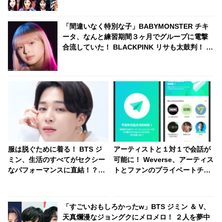
「間違いなく特別な子」BABYMONSTER チキ
ータ、なんと練習期間３ヶ月でグループに電撃
合流していた！ BLACKPINK リサも太鼓判！ 圧
巻の才能でYGエンタの重鎮を唸らせる
服は脱ぐために着る！ BTS ジ
アーティストと１対１で会話が
ミン、生活のすべてがセクシー
可能に！ Weverse、アーティス
なパフォーマンスに直結！？
トとファンのプライベートチャ
「髪を伸ばすのも…」彼のヒミ
ットサービス「Weverse DM」
ツをメンバーが暴露
をリリース
「すごいおもしろかったw」BTS ジミン ＆ V、
天真爛漫なジョングクにメロメロ！ ２人を夢中