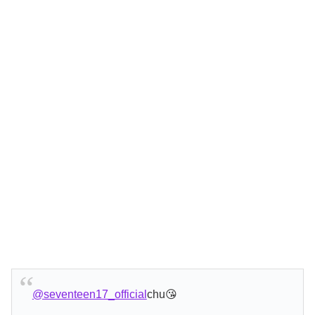
@seventeen17_official
chu😘