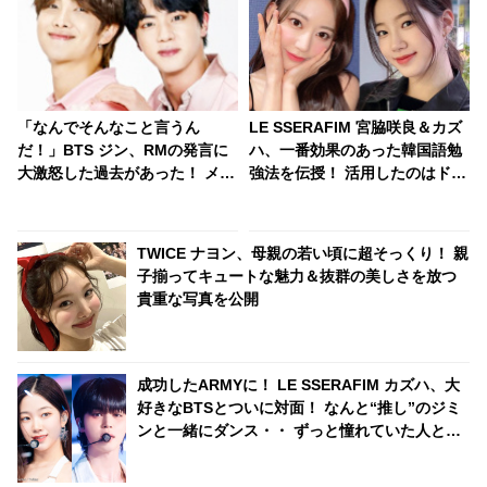
「なんでそんなこと言うん
LE SSERAFIM 宮脇咲良＆カズ
だ！」BTS ジン、RMの発言に
ハ、一番効果のあった韓国語勉
大激怒した過去があった！ メン
強法を伝授！ 活用したのはドラ
バーたちを一瞬で圧倒したジン
マ！ 楽しみながら言語習得でき
の反論が最強すぎる… 滑舌もテ
る一石二鳥な方法に注目
ンションも100点満点なジンの
TWICE ナヨン、母親の若い頃に超そっくり！ 親
姿にファンから「何度見ても面
子揃ってキュートな魅力＆抜群の美しさを放つ
白い」の声殺到
貴重な写真を公開
成功したARMYに！ LE SSERAFIM カズハ、大
好きなBTSとついに対面！ なんと“推し”のジミ
ンと一緒にダンス・・ ずっと憧れていた人との
コラボ実現にうれしさ爆発