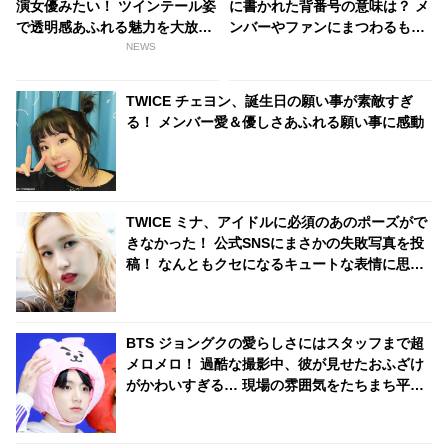
演女優みたい！ ツインテール姿
に書かれた背番号の意味は？ メ
で透明感あふれる魅力を大放出
ンバーやファンにまつわるもの
[写真あり]
から、なんだかテキトー（？）
NEWS
なものまで・・ 気になるその意
味とは？
TWICE チェヨン、誕生日の願い事が素敵すぎ
る！ メンバー愛＆優しさあふれる願い事に感動
TWICE ミナ、アイドルに必須のあのポーズがで
きなかった！ 公式SNSにまさかの失敗写真を投
稿！ なんともクセになるキュートな表情に思わ
ず悶絶
BTS ジョングクの愛らしさにはスタッフまで超
メロメロ！ 過酷な撮影中、彼が見せたおふざけ
がかわいすぎる… 現場の雰囲気をたちまち平和
にさせるその姿にほっこり