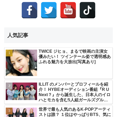
人気記事
TWICE ジヒョ、まるで映画の主演女
優みたい！ ツインテール姿で透明感あ
ふれる魅力を大放出[写真あり]
ILLIT のメンバーとプロフィールを紹
介！ HYBEオーディション番組『R U
Next？』から誕生した、日本人のイロ
ハとモカを含む5人組ガールズグルー
プ！ デビュー曲「Magnetic」がいき
世界で最も人気のあるK-POPアーティ
なりの大ヒット
ストは誰？ １位はやっぱりBTS、気に