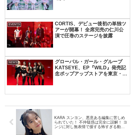
MOMOKAとのスペシャルコラボ
も実現
CORTIS、デビュー後初の単独ツ
EVENTS
アーが開幕！ 全席完売の仁川公
演で圧巻のステージを披露
グローバル・ガール・グループ
NEWS
KATSEYE、EP『WILD』発売記
念ポップアップストアを東京・原
宿で開催 限定グッズも登場
KARA スンヨン、悪意ある編集に苦しめ
られていた！ 不仲疑惑は完全に誤解！ ヨ
ンジに対し無表情で接する怖すぎる動画
の真相を語る「すごく悔しい」