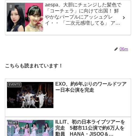
aespa、大胆にチェンジした髪色で
じめ、全員ビジュアルメンバーと
「コーチェラ」に向けて出国！ 鮮
いわれるその魅力をチェック
やかなパープルにアッシュグレ
イ・・ 「二次元感増してる」 アバ
ターと完全一致のその姿に悶絶
06m
こちらも読まれています！
EXO、約6年ぶりのワールドツア
EVENTS
ー日本公演を完走
ILLIT、初の日本ライブツアーを
NEWS
完走 5都市11公演で約6万人を
動員 HANA・JISOO＆