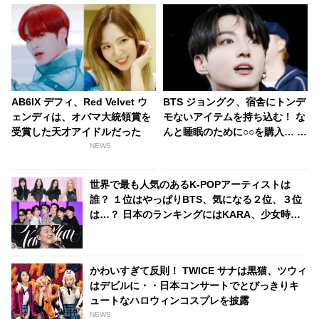
AB6IX デフィ、Red Velvet ウ
BTS ジョングク、宿舎にトンデ
ェンディは、オバマ大統領賞を
モないアイテムを持ち込む！ な
受賞した天才アイドルだった
んと睡眠のために○○を購入… メ
ンバーの記憶に今もなお残るそ
NEWS
の衝撃行動にびっくり
世界で最も人気のあるK-POPアーティストは
誰？ １位はやっぱりBTS、気になる２位、３位
は…？ 日本のランキングにはKARA、少女時代
もランクイン！ 各国の個性あふれるデータに注
目殺到
かわいすぎて反則！ TWICE サナは黒猫、ツウィ
はデビルに・・日本コンサートでとびっきりキ
ュートなハロウィンコスプレを披露
NEWS