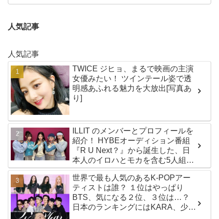
人気記事
人気記事
TWICE ジヒョ、まるで映画の主演
女優みたい！ ツインテール姿で透
明感あふれる魅力を大放出[写真あ
り]
ILLIT のメンバーとプロフィールを
紹介！ HYBEオーディション番組
『R U Next？』から誕生した、日
本人のイロハとモカを含む5人組ガ
ールズグループ！ デビュー曲
世界で最も人気のあるK-POPアー
「Magnetic」がいきなりの大ヒッ
ティストは誰？ １位はやっぱり
ト
BTS、気になる２位、３位は…？
日本のランキングにはKARA、少女
時代もランクイン！ 各国の個性あ