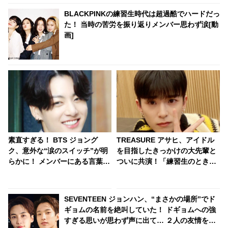
BLACKPINKの練習生時代は超過酷でハードだっ
た！ 当時の苦労を振り返りメンバー思わず涙[動
画]
素直すぎる！ BTS ジョング
TREASURE アサヒ、アイドル
ク、意外な“涙のスイッチ”が明
を目指したきっかけの大先輩と
らかに！ メンバーにある言葉を
ついに共演！「練習生のときか
かけられた途端、たちまち泣い
らアサヒが気になっていまし
てしまう… シュガが明かした末
た」なんと認知されていた！ 彼
っ子のかわいいヒミツとは？
のサクセスストーリーに注目殺
SEVENTEEN ジョンハン、“まさかの場所”でド
到
ギョムの名前を絶叫していた！ ドギョムへの強
すぎる思いが思わず声に出て… ２人の友情を証