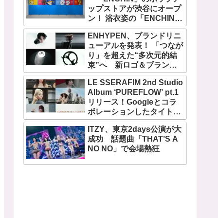
ップストアが渋谷にオープ
ン！ 浴衣姿の「ENCHIN」
が登場
ENHYPEN、ブランドリニ
ューアルを発表！ 「つなが
り」を超えた“多次元的結
束”へ 新ロゴ＆ブランド
フィルム公開
LE SSERAFIM 2nd Studio
Album ‘PUREFLOW’ pt.1
リリース！Googleとコラ
ボレーションしたタイトル
曲「BOOMPALA」MVも公
ITZY、東京2days公演が大
開
成功 話題曲「THAT’S A
NO NO」で会場熱狂