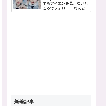
するアイエンを見えないと
日・13日、さいたまスーパ
ころでフォロー！ なんと直
ーアリーナにて
接「アイエンをよろしく」
とイ・ムジンに連絡… 愛に
あふれたエピソードにファ
ン感動
新着記事