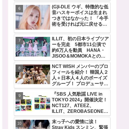
作者が明かすジミンへの思
い「彼の夢、そして彼の絶
(G)I-DLE ウギ、特徴的な低
望から生まれた歌」
音ハスキーボイスは生まれ
つきではなかった！ 「今手
術を受ければ元に戻せるけ
ど...」 あの声になった原因
とは？
ILLIT、初の日本ライブツア
ーを完走 5都市11公演で
約6万人を動員 HANA・
JISOO＆MOMOKAとのス
ペシャルコラボも実現
NCT WISH メンバーのプロ
フィールを紹介！ 韓国人２
人＋日本人４人のボーイズ
グループ！ プロデューサー
はアジアの歌姫BoA！ シオ
『SBS 人気歌謡 LIVE in
ン、ジェヒ、リク、ユウ
TOKYO 2024』開催決定！
シ、リョウ、サクヤの魅力
NCT127、ATEEZ、
を徹底解説
ILLIT、ZEROBASEONE、
SHINee テミン、THE
末っ子への愛情に涙！
BOYZなど、豪華アーティ
Stray Kids スンミン、緊張
スト出演決定！ 10月12