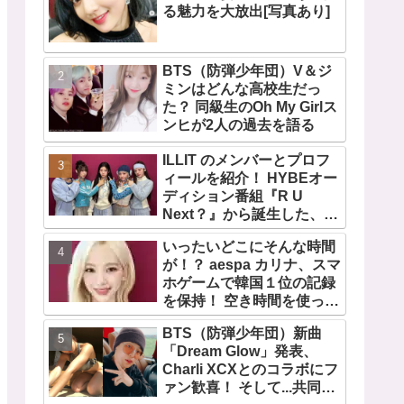
る魅力を大放出[写真あり]
BTS（防弾少年団）V＆ジ
ミンはどんな高校生だっ
た？ 同級生のOh My Girlス
ンヒが2人の過去を語る
ILLIT のメンバーとプロフ
ィールを紹介！ HYBEオー
ディション番組『R U
Next？』から誕生した、日
本人のイロハとモカを含む
いったいどこにそんな時間
5人組ガールズグループ！
が！？ aespa カリナ、スマ
デビュー曲「Magnetic」が
ホゲームで韓国１位の記録
いきなりの大ヒット
を保持！ 空き時間を使って
１万回ものミニゲームをク
BTS（防弾少年団）新曲
リア「芸能人たちが時間が
「Dream Glow」発表、
ないと言っているのは全部
Charli XCXとのコラボにフ
嘘」
ァン歓喜！ そして...共同制