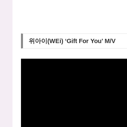
위아이(WEi) ‘Gift For You’ M/V