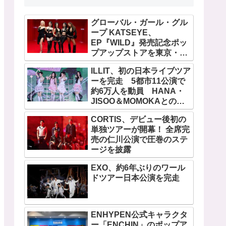
グローバル・ガール・グル
ープ KATSEYE、
EP『WILD』発売記念ポッ
プアップストアを東京・原
宿で開催 限定グッズも登
ILLIT、初の日本ライブツア
場
ーを完走 5都市11公演で
約6万人を動員 HANA・
JISOO＆MOMOKAとのス
ペシャルコラボも実現
CORTIS、デビュー後初の
単独ツアーが開幕！ 全席完
売の仁川公演で圧巻のステ
ージを披露
EXO、約6年ぶりのワール
ドツアー日本公演を完走
ENHYPEN公式キャラクタ
ー「ENCHIN」のポップア