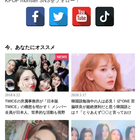
KPOP monster SNSをフォロー！
今、あなたにオススメ
NEWS
2018.6.22
2020.5.17
TWICEの所属事務所が「日本版
韓国語勉強中の人は必見！ IZ*ONE 宮
TWICE」の構想を明かす！ メンバー
脇咲良が超絶便利だと思う韓国語と
全員が日本人、世界的な活動も視野
は？「とりあえず〇〇と言っておけ
に
ばなんとかなります」