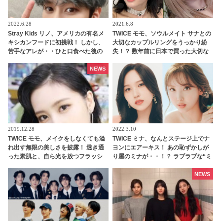
2022.6.28
2021.6.8
Stray Kids リノ、アメリカの有名メ
TWICE モモ、ソウルメイト サナとの
キシカンフードに初挑戦！ しかし、
大切なカップルリングをうっかり紛
苦手なアレが・・ひと口食べた後の
失！？ 数年前に日本で買った大切な
リアクションがかわいすぎる
指輪だったのに・・その後、まさか
の展開にビックリ
NEWS
2019.12.28
2022.3.10
TWICE モモ、メイクをしなくても溢
TWICE ミナ、なんとステージ上でナ
れ出す無限の美しさを披露！ 透き通
ヨンにエアーキス！ あの恥ずかしが
った素肌と、自ら光を放つフラッシ
り屋のミナが・・！？ ラブラブな“ミ
ュいらずな美貌は、まさにダイアモ
ナヨン”に悶絶
ンド
NEWS