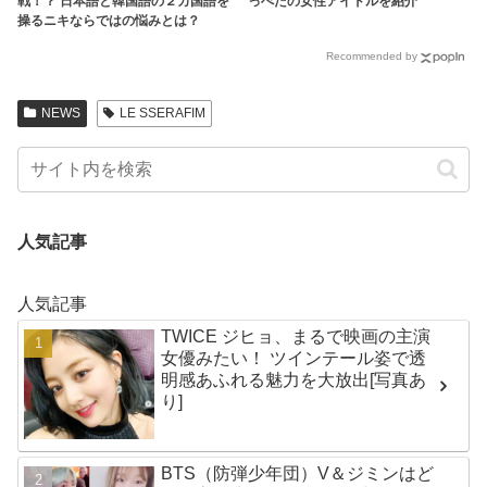
戦！？ 日本語と韓国語の２カ国語を
っぺたの女性アイドルを紹介
操るニキならではの悩みとは？
Recommended by
NEWS
LE SSERAFIM
人気記事
人気記事
TWICE ジヒョ、まるで映画の主演
女優みたい！ ツインテール姿で透
明感あふれる魅力を大放出[写真あ
り]
BTS（防弾少年団）V＆ジミンはど