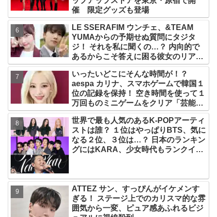
ップアップストアを東京・原宿で開
催 限定グッズも登場
LE SSERAFIM ウンチェ、&TEAM
YUMAからの予期せぬ質問にタジタ
ジ！ それを私に聞くの…？ 内向的で
あるからこそ答えに困る彼女のリアク
ションがかわいすぎる
いったいどこにそんな時間が！？
aespa カリナ、スマホゲームで韓国１
位の記録を保持！ 空き時間を使って１
万回ものミニゲームをクリア「芸能人
たちが時間がないと言っているのは全
世界で最も人気のあるK-POPアーティ
部嘘」
ストは誰？ １位はやっぱりBTS、気に
なる２位、３位は…？ 日本のランキン
グにはKARA、少女時代もランクイ
ン！ 各国の個性あふれるデータに注目
殺到
ATTEZ サン、すっぴんがイケメンす
ぎる！ ステージ上でのカリスマ的な雰
囲気から一変、ピュア感あふれるビジ