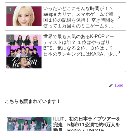
リアクションがかわいすぎる
いったいどこにそんな時間が！？
aespa カリナ、スマホゲームで韓
国１位の記録を保持！ 空き時間を
使って１万回ものミニゲームをク
リア「芸能人たちが時間がないと
世界で最も人気のあるK-POPアー
言っているのは全部嘘」
ティストは誰？ １位はやっぱり
BTS、気になる２位、３位は…？
日本のランキングにはKARA、少女
時代もランクイン！ 各国の個性あ
ふれるデータに注目殺到
15sd
こちらも読まれています！
ILLIT、初の日本ライブツアーを
NEWS
完走 5都市11公演で約6万人を
動員 HANA・JISOO＆