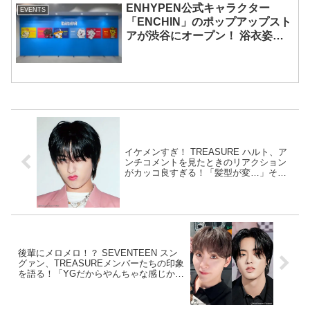
ENHYPEN公式キャラクター
EVENTS
「ENCHIN」のポップアップスト
アが渋谷にオープン！ 浴衣姿の
「ENCHIN」が登場
イケメンすぎ！ TREASURE ハルト、ア
ンチコメントを見たときのリアクション
がカッコ良すぎる！「髪型が変…」それ
に対する彼の返答とは？
後輩にメロメロ！？ SEVENTEEN スン
グァン、TREASUREメンバーたちの印象
を語る！「YGだからやんちゃな感じかと
思ったら、かわいくて…」