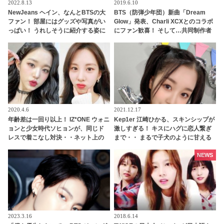
2022.8.13
2019.6.10
NewJeans ヘイン、なんとBTSの大
BTS（防弾少年団）新曲「Dream
ファン！ 部屋にはグッズや写真がい
Glow」発表、Charli XCXとのコラボ
っぱい！ うれしそうに紹介する姿に
にファン歓喜！ そして…共同制作者
ARMYからの注目殺到中
が明かすジミンへの思い「彼の夢、
そして彼の絶望から生まれた歌」
2020.4.6
2021.12.17
年齢差は一回り以上！ IZ*ONE ウォニ
Kep1er 江崎ひかる、スキンシップが
ョンと少女時代ソヒョンが、同じド
激しすぎる！ キスにハグに恋人繋ぎ
レスで着こなし対決・・ネット上の
まで・・ まるで子犬のように甘える
評判は？
ひかるにメロメロ
NEWS
2023.3.16
2018.6.14