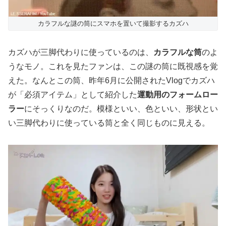
カラフルな謎の筒にスマホを置いて撮影するカズハ
カズハが三脚代わりに使っているのは、
カラフルな筒
のよ
うなモノ。これを見たファンは、この謎の筒に既視感を覚
えた。なんとこの筒、昨年6月に公開されたVlogでカズハ
が「必須アイテム」として紹介した
運動用のフォームロー
ラー
にそっくりなのだ。模様といい、色といい、形状とい
い三脚代わりに使っている筒と全く同じものに見える。