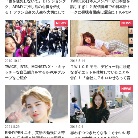
「僕を優先しないで」 BTS ジョング
TWICEの日本人メンバーが日本語を
ク、ARMYに推し活の心得を伝え
話しすぎ！？ 配信番組での日本語ト
る！ ファン自身の人生を大切にして
ークに視聴者困惑し議論に！ K-POP
ほしい… ARMY思いの彼らしいメッ
アイドルは韓国語を話すべき・・？
セージに感動
NEWS
NEWS
2019.10.19
2018.5.14
TWICE、BTS、MONSTA X・・キャ
ＴＷＩＣＥ モモ、デビュー前に壮絶
ッチーな自己紹介をするK-POPグル
なダイエットを体験していたことを
ープをご紹介
告白！ 「会社に７キロやせろって言
われて・・」
NEWS
2021.8.29
2018.9.4
ENHYPEN ニキ、英語の勉強に大苦
思わずつつきたくなる！ かわいい頬