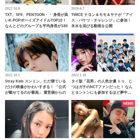
2022.10.8
2018.6.7
TXT、SF9、PENTGON・・ 身長が高
TWICE ナヨン＆モモ＆サナが「アイ
いK-POPボーイズアイドルTOP10！
ス・バケツ・チャレンジ」に参加！
なんとどのグループも平均身長が180
氷水を浴びる動画を公開
センチ超え！ 全員が185センチ以上
のグループも
2022.10.1
2022.1.16
Stray Kids スンミン、ただ寝ている
タイ版「花男」の人気女優 トゥ、じ
だけの映像がかわいすぎる！ 「公式
つはガチのNCTファンだった！ なん
が載せてるのが最高」 運営側からの
とヨントンにも参加するほど夢中…
愛情を感じる投稿にファン悶絶
「F4 と NCT どちらを選ぶ？」の質
問に彼女が選んだのは・・？
NEWS