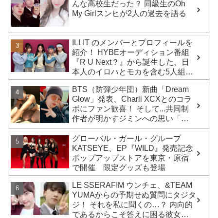
んな高校生だった？ 同級生のOh
My Girlスンヒが2人の過去を語る
ILLIT のメンバーとプロフィールを
紹介！ HYBEオーディション番組
『R U Next？』から誕生した、日
本人のイロハとモカを含む5人組ガ
ールズグループ！ デビュー曲
BTS（防弾少年団）新曲「Dream
「Magnetic」がいきなりの大ヒッ
Glow」発表、Charli XCXとのコラ
ト
ボにファン歓喜！ そして...共同制
作者が明かすジミンへの思い「彼
の夢、そして彼の絶望から生まれ
た歌」
グローバル・ガール・グループ
KATSEYE、EP『WILD』発売記念
ポップアップストアを東京・原宿
で開催 限定グッズも登場
LE SSERAFIM ウンチェ、&TEAM
YUMAからの予期せぬ質問にタジタ
ジ！ それを私に聞くの…？ 内向的
であるからこそ答えに困る彼女の