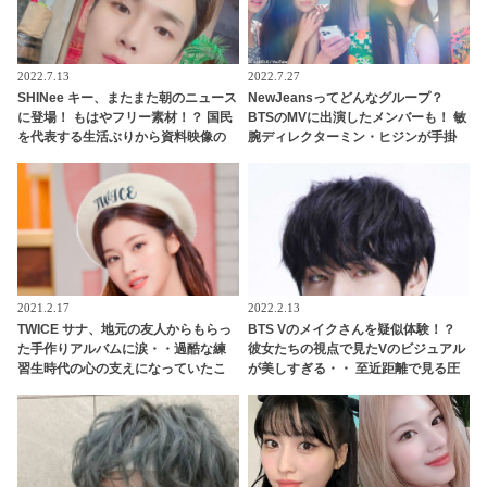
2022.7.13
2022.7.27
SHINee キー、またまた朝のニュース
NewJeansってどんなグループ？
に登場！ もはやフリー素材！？ 国民
BTSのMVに出演したメンバーも！ 敏
を代表する生活ぶりから資料映像の
腕ディレクターミン・ヒジンが手掛
常連になったキーに爆笑
ける大掛かりなデビュープロジェク
トに注目殺到中
2021.2.17
2022.2.13
TWICE サナ、地元の友人からもらっ
BTS Vのメイクさんを疑似体験！？
た手作りアルバムに涙・・過酷な練
彼女たちの視点で見たVのビジュアル
習生時代の心の支えになっていたこ
が美しすぎる・・ 至近距離で見る圧
とを告白！ 当時を懐かしむサナのや
倒的オーラにくぎづけ＆メイクさん
わらかい笑顔に感動
をうらやむ声続出