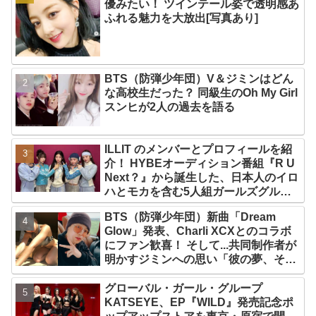
優みたい！ ツインテール姿で透明感あ
ふれる魅力を大放出[写真あり]
BTS（防弾少年団）V＆ジミンはどん
な高校生だった？ 同級生のOh My Girl
スンヒが2人の過去を語る
ILLIT のメンバーとプロフィールを紹
介！ HYBEオーディション番組『R U
Next？』から誕生した、日本人のイロ
ハとモカを含む5人組ガールズグルー
プ！ デビュー曲「Magnetic」がいき
BTS（防弾少年団）新曲「Dream
なりの大ヒット
Glow」発表、Charli XCXとのコラボ
にファン歓喜！ そして...共同制作者が
明かすジミンへの思い「彼の夢、そし
て彼の絶望から生まれた歌」
グローバル・ガール・グループ
KATSEYE、EP『WILD』発売記念ポ