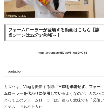
フォームローラーが登場する動画はこちら【該
当シーンは12分34秒頃～】
https://youtu.be/zE7dsVf_ksc?t=754
youtu.be
カズハは、Vlogを撮影する際に
三脚を準備せず、フォー
ムローラーを代わりに使用している
ようなのだ。カズハに
とってこのフォームローラーは、違った意味でも「必須ア
イテム」であるようだ。