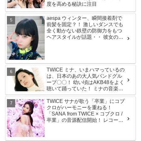
度を高める秘訣に注目
aespa ウィンター、瞬間接着剤で
前髪を固定？！ 激しいダンスでも
全く動かない鉄壁の防御力をもつ
ヘアスタイルが話題・・ 彼女の美
しさをより一層引き立たせる最強
の前髪に視線集中
TWICE ミナ、いまハマっているの
は、日本のあの大人気バンドグル
ープ〇〇！ 幼い頃はAKB48をよく
聴いて踊っていた！ ミナの音楽の
趣味が明らかに
TWICE サナが歌う「卒業」にコブ
クロがハーモニーを重ねる！
「SANA from TWICE × コブクロ /
卒業」の音源配信開始！ レコーデ
ィング映像も公開