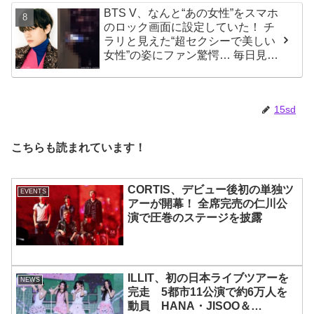
BTS V、なんと“あの女性”をスマホ
のロック画面に設定していた！ チ
ラリと見えた“超セクシーで美しい
女性”の姿にファン驚愕… 毎日見る
その場所にVが選んだ女性の正体が
まさにピッタリだと納得＆感動
15sd
こちらも読まれています！
CORTIS、デビュー後初の単独ツ
EVENTS
アーが開幕！ 全席完売の仁川公
演で圧巻のステージを披露
ILLIT、初の日本ライブツアーを
NEWS
完走 5都市11公演で約6万人を
動員 HANA・JISOO＆