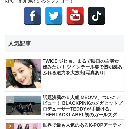
KPOP monster SNSをフォロー！
人気記事
TWICE ジヒョ、まるで映画の主演女
優みたい！ ツインテール姿で透明感あ
ふれる魅力を大放出[写真あり]
話題沸騰の５人組 MEOVV、ついにデ
ビュー！ BLACKPINKのメガヒットプ
ロデューサーTEDDYが手掛ける、
THEBLACKLABEL初のガールズグル
ープ！ デビューシングル「MEOW」
世界で最も人気のあるK-POPアーティ
をリリース