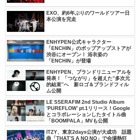
EXO、約6年ぶりのワールドツアー日
本公演を完走
ENHYPEN公式キャラクター
「ENCHIN」のポップアップストアが
渋谷にオープン！ 浴衣姿の
「ENCHIN」が登場
ENHYPEN、ブランドリニューアルを
発表！ 「つながり」を超えた“多次元
的結束”へ 新ロゴ＆ブランドフィル
ム公開
LE SSERAFIM 2nd Studio Album
‘PUREFLOW’ pt.1リリース！Google
とコラボレーションしたタイトル曲
「BOOMPALA」MVも公開
ITZY、東京2days公演が大成功 話題
曲「THAT’S A NO NO」で会場熱狂