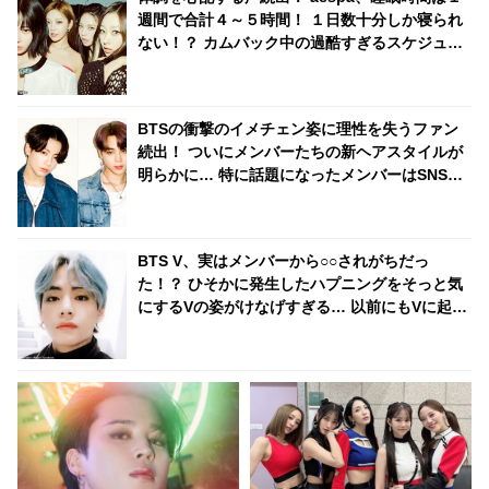
週間で合計４～５時間！ １日数十分しか寝られ
ない！？ カムバック中の過酷すぎるスケジュー
ルに衝撃
BTSの衝撃のイメチェン姿に理性を失うファン
続出！ ついにメンバーたちの新ヘアスタイルが
明らかに… 特に話題になったメンバーはSNSの
トレンドを席巻＆新記録を樹立
BTS V、実はメンバーから○○されがちだっ
た！？ ひそかに発生したハプニングをそっと気
にするVの姿がけなげすぎる… 以前にもVに起き
ていたそのまさかの事態にファンの視線集中