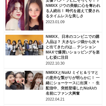
女優 ハン・ソヒにそっくり！？
NMIXX ジウの美貌に心を奪われ
る人続出！ 時代を超えて愛され
るタイムレスな美しさ
2023.01.09
NMIXX、日本のコンビニでの購
入品は？ 大きなレジ袋から次々
と出てきたのは… テンション
MAXで爆買いショッピングを楽
しむ姿に注目
2022.10.30
NMIXXとNiziU ミイヒ＆リマと
の意外な繋がりが明らかに！ 一
緒にショーケースに出演・・ 生
配信中、突然登場したNiziUの
名前にファン大興奮
2022.04.21