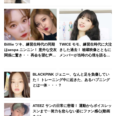
Billlie ツキ、練習生時代の同期
TWICE モモ、練習生時代に大泣
はaespa ニンニン！ 意外な交友
きした過去！ 秘蔵映像とともに
関係に驚き・・ 再会を望む声相
メンバーが当時の心境を語る
次ぐ
［動画］
BLACKPINK ジェニー、なんと足を負傷してい
た！ トレーニング中に起きた、あるハプニング
とは一体・・・？
ATEEZ サンの日常に密着！ 運動からボイスレッ
スンまで‥努力を怠らない姿にファン感心[動画