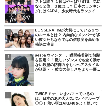
ストは誰？ １位はやっぱりBTS、気に
なる２位、３位は…？ 日本のランキン
グにはKARA、少女時代もランクイ
ン！ 各国の個性あふれるデータに注目
殺到
LE SSERAFIMが大切にしている２つ
のルールとは？ 内向的なメンバーが多
い彼女たちならではの信頼度を高める
秘訣に注目
aespa ウィンター、瞬間接着剤で前髪
を固定？！ 激しいダンスでも全く動か
ない鉄壁の防御力をもつヘアスタイル
が話題・・ 彼女の美しさをより一層引
き立たせる最強の前髪に視線集中
TWICE ミナ、いまハマっているの
は、日本のあの大人気バンドグループ
〇〇！ 幼い頃はAKB48をよく聴いて