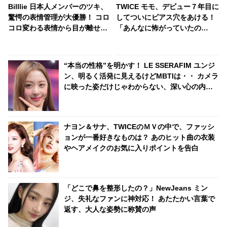
Billlie 日本人メンバーのツキ、
TWICE モモ、デビュー７年目に
驚愕の表情管理が大優勝！ コロ
してついにピアス穴をあける！
コロ変わる表情から目が離せな
「あんなに怖がっていたの
い… 大バズリ中のチッケムがな
に・・」 早速モモのマネをする
んと200万回再生を突破
ファン続出
“本当の性格”を明かす！ LE SSERAFIM ユンジ
ン、明るく活発に見えるけどMBTIは・・ カメラ
に映った姿だけじゃわからない、深い心の内と
は？
ナヨン＆サナ、TWICEのＭＶの中で、ファッシ
ョンが一番好きなものは？ あのヒット曲の衣装
やヘアメイクのお気に入りポイントを告白
「どこで鼻を整形したの？」NewJeans ミン
ジ、失礼なファンに神対応！ あたたかい言葉で
返す、大人な姿勢に称賛の声