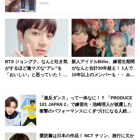
NEWS
BTS ジョングク、なんと吐き気
新人アイドルBillie、練習生期間
がするほど激マズな“アレ”を
がなんと合計30年超え！ 1人で
「おいしい」と思っていた！ 明
10年以上のメンバーも・・ みん
らかになった当時のエピソード
な若いのに修業期間が超長いと
＆ジョングクの味覚にびっく
話題に、「ガルプラ」10位キ
り… メンバーのだれもが酷評し
ム・スヨンも合流へ
「違反ダンス」って一体なに！？ 「PRODUCE
たその食べ物の正体とは
101 JAPAN 2」で練習生・池崎理人が披露した
衝撃のパフォーマンスにくぎづけになる人続
出！ 厳しいトレーナー陣をも笑顔にした池崎の
インパクト満載な魅力に虜になること間違いナ
シ
愛読書は日本の作品！ NCT チソン、旅行に欠か