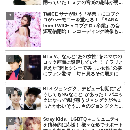
踊っていた！ ミナの音楽の趣味が明ら
かに
TWICE サナが歌う「卒業」にコブク
ロがハーモニーを重ねる！ 「SANA
from TWICE × コブクロ / 卒業」の音
源配信開始！ レコーディング映像も公
開
BTS V、なんと“あの女性”をスマホの
ロック画面に設定していた！ チラリと
見えた“超セクシーで美しい女性”の姿
にファン驚愕… 毎日見るその場所にV
が選んだ女性の正体がまさにピッタリ
だと納得＆感動
BTS ジョングク、デビュー初期に“ど
うしてもNGなこと”があった！ パニッ
クになって逃げ惑うジョングクがちょ
っとかわいそう… 今のジョングクと比
べたあどけない姿が愛らしすぎるとフ
ァンメロメロ
Stray Kids、LGBTQ＋コミュニティ
を積極的に応援！ 様々な形でサポート