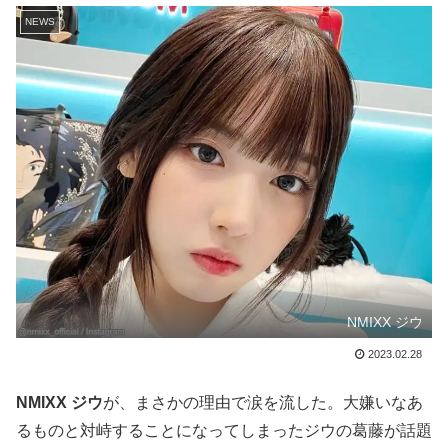
NEWS
NMIXX ジウ
2023.02.28
NMIXX ジウ
が、まさかの理由で涙を流した。大嫌いなあ
るものと対峙することになってしまったジウの葛藤が話題