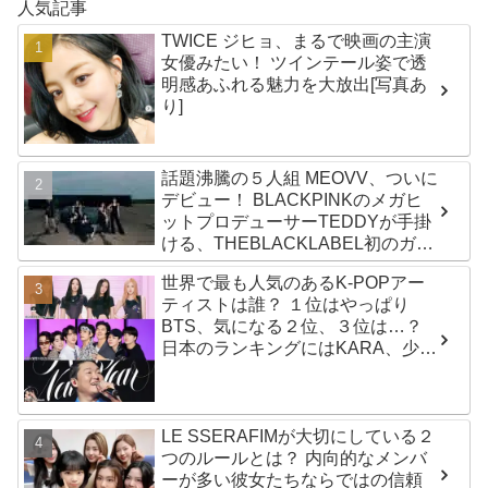
人気記事
TWICE ジヒョ、まるで映画の主演
女優みたい！ ツインテール姿で透
明感あふれる魅力を大放出[写真あ
り]
話題沸騰の５人組 MEOVV、ついに
デビュー！ BLACKPINKのメガヒ
ットプロデューサーTEDDYが手掛
ける、THEBLACKLABEL初のガー
ルズグループ！ デビューシングル
世界で最も人気のあるK-POPアー
「MEOW」をリリース
ティストは誰？ １位はやっぱり
BTS、気になる２位、３位は…？
日本のランキングにはKARA、少女
時代もランクイン！ 各国の個性あ
ふれるデータに注目殺到
LE SSERAFIMが大切にしている２
つのルールとは？ 内向的なメンバ
ーが多い彼女たちならではの信頼