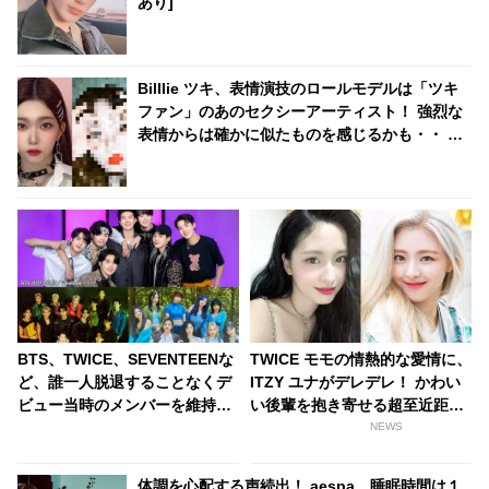
あり]
Billlie ツキ、表情演技のロールモデルは「ツキ
ファン」のあのセクシーアーティスト！ 強烈な
表情からは確かに似たものを感じるかも・・ 相
思相愛だった２人に感激
BTS、TWICE、SEVENTEENな
TWICE モモの情熱的な愛情に、
ど、誰一人脱退することなくデ
ITZY ユナがデレデレ！ かわい
ビュー当時のメンバーを維持し
い後輩を抱き寄せる超至近距離
続けている「奇跡」のグループ
のスキンシップと心温まるやり
NEWS
まとめ！ 絆の深さに感激
取りに、ファンはほっこり
体調を心配する声続出！ aespa、睡眠時間は１