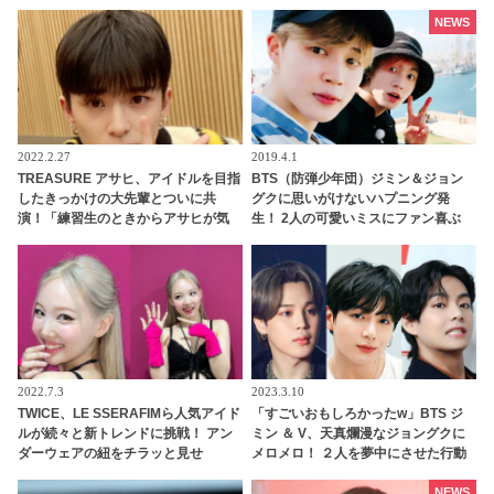
がかわいすぎる
ある雰囲気を兼ね備えたイケメンと
は一体ダレ？
NEWS
2022.2.27
2019.4.1
TREASURE アサヒ、アイドルを目指
BTS（防弾少年団）ジミン＆ジョン
したきっかけの大先輩とついに共
グクに思いがけないハプニング発
演！「練習生のときからアサヒが気
生！ 2人の可愛いミスにファン喜ぶ
になっていました」なんと認知され
ていた！ 彼のサクセスストーリーに
注目殺到
2022.7.3
2023.3.10
TWICE、LE SSERAFIMら人気アイド
「すごいおもしろかったw」BTS ジ
ルが続々と新トレンドに挑戦！ アン
ミン ＆ V、天真爛漫なジョングクに
ダーウェアの紐をチラッと見せ
メロメロ！ ２人を夢中にさせた行動
る・・ セクシーすぎるスタイルにフ
とはいったいナニ？
ァンの反応は？
NEWS