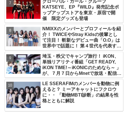
グローバル・ガール・グループ
KATSEYE、EP『WILD』発売記念ポ
ップアップストアを東京・原宿で開
催 限定グッズも登場
NMIXXのメンバーとプロフィールを紹
介！ TWICEやStray Kidsの後輩とし
て注目！ 斬新なデビュー曲「O.O」は
世界中で話題に！ 第４世代を代表する
美女ソリュンをはじめ、全員ビジュア
埼玉・秩父でキャンプ旅行！ iKON、
ルメンバーといわれるその魅力をチェ
単独リアリティ番組「GET READY,
ック
iKON TIME!～iKONICのためなら～ 」
が、７月７日からMnetで放送・配信ス
タート
LE SSERAFIMのメンバーを動物に例
えると？ ミーアキャットにフクロウ
に・・ 「動物MBTI診断」の結果を性
格とともに解説