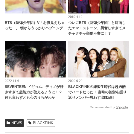
2019.4.12
BTS（防弾少年団）V「お腹見えちゃ
ついにBTS（防弾少年団〕と対面し
った…」 朝からうっかりハプニング
たエマ・ストーン、興奮しすぎてメ
チャクチャ挙動不審に！？
2022.11.6
2020.6.20
SEVENTEEN ドギョム、ディノが好
BLACKPINKの練習生時代は超過酷
きすぎて超能力が使えるように！？
でハードだった！ 当時の苦労を振り
何も言わずとも心のうちがわか
返りメンバー思わず涙[動画]
る・・「以心伝心」な２人の姿にく
Recommended by
ぎづけ
NEWS
BLACKPINK