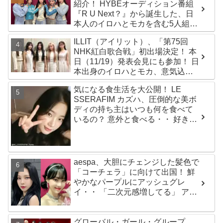
紹介！ HYBEオーディション番組
『R U Next？』から誕生した、日
本人のイロハとモカを含む5人組ガ
ールズグループ！ デビュー曲
ILLIT（アイリット）、「第75回
「Magnetic」がいきなりの大ヒッ
NHK紅白歌合戦」初出場決定！ 本
ト
日（11/19）発表会見にも参加！ 日
本出身のイロハとモカ、意気込み
を語る「ずっと夢見てたステー
気になる食生活を大公開！ LE
ジ…嬉しくて光栄」
SSERAFIM カズハ、圧倒的な美ボ
ディの持ち主はいつも何を食べて
いるの？ 意外と食べる・・ 好きな
ものを食べつつ健康を維持する方
法とは？
aespa、大胆にチェンジした髪色で
「コーチェラ」に向けて出国！ 鮮
やかなパープルにアッシュグレ
イ・・ 「二次元感増してる」 アバ
ターと完全一致のその姿に悶絶
グローバル・ガール・グループ