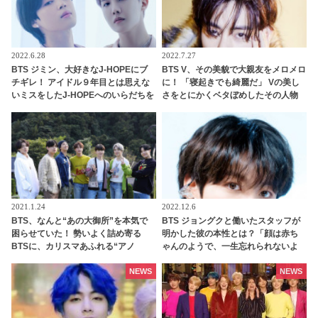
2022.6.28
2022.7.27
BTS ジミン、大好きなJ-HOPEにブ
BTS V、その美貌で大親友をメロメロ
チギレ！ アイドル９年目とは思えな
に！ 「寝起きでも綺麗だ」 Vの美し
いミスをしたJ-HOPEへのいらだちを
さをとにかくベタぼめしたその人物
思いっきりあらわに… しびれを切ら
とは…？ 友人をも魅了してしまうVの
した彼のツッコミが容赦なさすぎる
ビジュアルにファン感動
と爆笑
2021.1.24
2022.12.6
BTS、なんと“あの大御所”を本気で
BTS ジョングクと働いたスタッフが
困らせていた！ 勢いよく詰め寄る
明かした彼の本性とは？「顔は赤ち
BTSに、カリスマあふれる“アノ
ゃんのようで、一生忘れられないよ
人”も思わず逃げ腰… 尊敬の気持ちが
うな香りがしました」ジョングクに
強すぎるあまり起きてしまったまさ
魅了されたダンサーのコメントにフ
NEWS
NEWS
かの事態にファン大爆笑
ァン興味津々