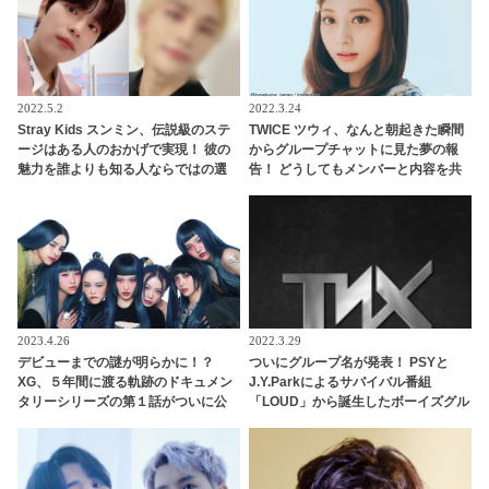
2022.5.2
2022.3.24
Stray Kids スンミン、伝説級のステ
TWICE ツウィ、なんと朝起きた瞬間
ージはある人のおかげで実現！ 彼の
からグループチャットに見た夢の報
魅力を誰よりも知る人ならではの選
告！ どうしてもメンバーと内容を共
曲と、その誕生秘話が明らかに
有したい！ そのかわいすぎる姿にほ
っこり
2023.4.26
2022.3.29
デビューまでの謎が明らかに！？
ついにグループ名が発表！ PSYと
XG、５年間に渡る軌跡のドキュメン
J.Y.Parkによるサバイバル番組
タリーシリーズの第１話がついに公
「LOUD」から誕生したボーイズグル
開！ 2018年のメンバーたちの姿も
ープ“TNX”、５月17日に待望のデビ
ューへ