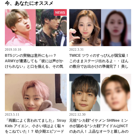
今、あなたにオススメ
NEWS
2019.10.10
2022.3.31
BTSジンの実物は意外にも○○？
TWICE ツウィのすっぴんが国宝級！
ARMYが遭遇しても「彼には声がか
このままステージ出れるよ・・ ほん
けられない」と口を揃える、その気
の数分でお出かけの準備完了！ 美し
になる理由とは？
すぎるツウィに悶絶
2023.5.11
2022.12.30
「両親によく言われてました」 Stray
元祖“シカ顔”イケメン SHINee ミン
Kids アイエン、小さい頃はよく駄々
ホが認める“シカ顔”アイドルはNCT
をこねていた！？ 幼少期エピソード
のあの人！ 上品なオーラと親しみの