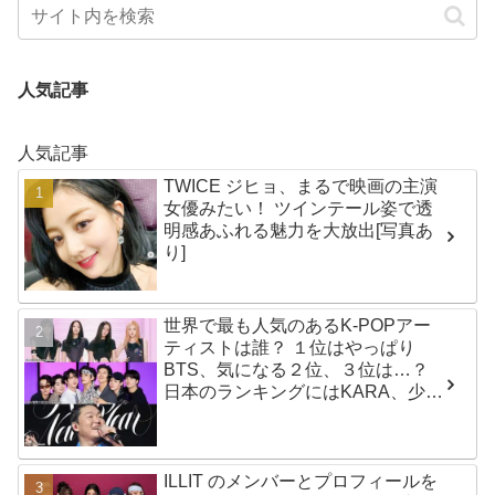
人気記事
人気記事
TWICE ジヒョ、まるで映画の主演
女優みたい！ ツインテール姿で透
明感あふれる魅力を大放出[写真あ
り]
世界で最も人気のあるK-POPアー
ティストは誰？ １位はやっぱり
BTS、気になる２位、３位は…？
日本のランキングにはKARA、少女
時代もランクイン！ 各国の個性あ
ふれるデータに注目殺到
ILLIT のメンバーとプロフィールを