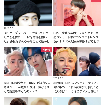
2022.7.2
BTS V、プライベートで涙してしまっ
BTS（防弾少年団）ジョングク、突
たことを告白！ 「変な感情を抱い
然コンサート中にコンタクトレンズ
た」 多忙な彼の心をそこまで動かし
を外す！ その理由が素敵すぎるとフ
たものとは…？ 彼が明かした素直な
ァン感激
思いに共感するファン続々
NEWS
2022.5.31
BTS（防弾少年団）RMの英語力をエ
SEVENTEEN スングァン、ディノに
キスパートが絶賛！ 彼は一体どうや
同い年のアイドル友達ができたこと
って英語を学んだの・・？
に大喜び！ 「うちのディノと仲よく
してくれてありがとう」 うれしすぎ
て動画を再生しまくり！ ディノの友
達とはいったいダレ？