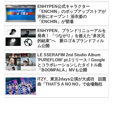
ENHYPEN公式キャラクター
「ENCHIN」のポップアップストアが
渋谷にオープン！ 浴衣姿の
「ENCHIN」が登場
ENHYPEN、ブランドリニューアルを
発表！ 「つながり」を超えた“多次元
的結束”へ 新ロゴ＆ブランドフィル
ム公開
LE SSERAFIM 2nd Studio Album
‘PUREFLOW’ pt.1リリース！Google
とコラボレーションしたタイトル曲
「BOOMPALA」MVも公開
ITZY、東京2days公演が大成功 話題
曲「THAT’S A NO NO」で会場熱狂