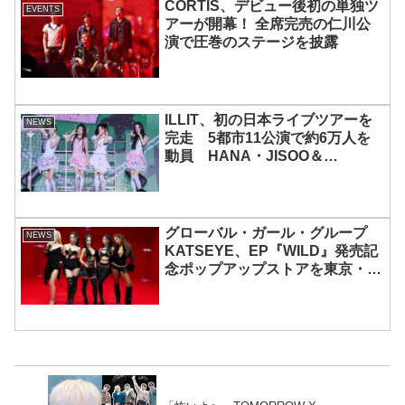
CORTIS、デビュー後初の単独ツ
EVENTS
アーが開幕！ 全席完売の仁川公
演で圧巻のステージを披露
ILLIT、初の日本ライブツアーを
NEWS
完走 5都市11公演で約6万人を
動員 HANA・JISOO＆
MOMOKAとのスペシャルコラボ
も実現
グローバル・ガール・グループ
NEWS
KATSEYE、EP『WILD』発売記
念ポップアップストアを東京・原
宿で開催 限定グッズも登場