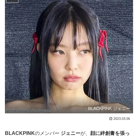
BLACKPINK ジェニー
2023.03.06
BLACKPINK
のメンバー
ジェニー
が、
顔に絆創膏を張っ