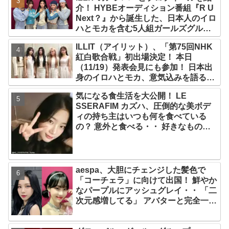
介！ HYBEオーディション番組『R U
Next？』から誕生した、日本人のイロ
ハとモカを含む5人組ガールズグルー
プ！ デビュー曲「Magnetic」がいき
ILLIT（アイリット）、「第75回NHK
なりの大ヒット
紅白歌合戦」初出場決定！ 本日
（11/19）発表会見にも参加！ 日本出
身のイロハとモカ、意気込みを語る
「ずっと夢見てたステージ…嬉しくて
気になる食生活を大公開！ LE
光栄」
SSERAFIM カズハ、圧倒的な美ボデ
ィの持ち主はいつも何を食べている
の？ 意外と食べる・・ 好きなものを
食べつつ健康を維持する方法とは？
aespa、大胆にチェンジした髪色で
「コーチェラ」に向けて出国！ 鮮やか
なパープルにアッシュグレイ・・ 「二
次元感増してる」 アバターと完全一致
のその姿に悶絶