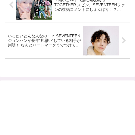
「怖いよ〜」TOMORROW X
TOGETHER スビン、SEVENTEENファ
ンの嫉妬コメントにしょんぼり！？
CARATからの予想外の反応にスングァン
も困惑「赤ちゃんみたいな子にそんなこ
と言わないでください！」
いったいどんな人なの！？ SEVENTEEN
ジョンハンが長年“片思い”している相手が
判明！ なんとハートマークまでつけて愛
を表現… ほほえましいその関係性がかわ
いすぎる