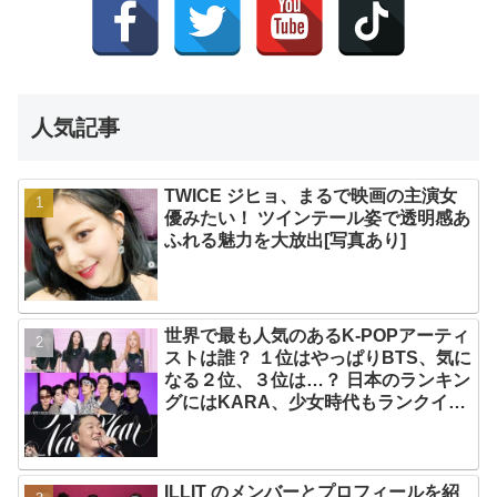
人気記事
TWICE ジヒョ、まるで映画の主演女
優みたい！ ツインテール姿で透明感あ
ふれる魅力を大放出[写真あり]
世界で最も人気のあるK-POPアーティ
ストは誰？ １位はやっぱりBTS、気に
なる２位、３位は…？ 日本のランキン
グにはKARA、少女時代もランクイ
ン！ 各国の個性あふれるデータに注目
殺到
ILLIT のメンバーとプロフィールを紹