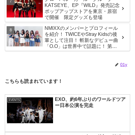
KATSEYE、EP『WILD』発売記念
ポップアップストアを東京・原宿
で開催 限定グッズも登場
NMIXXのメンバーとプロフィール
を紹介！ TWICEやStray Kidsの後
輩として注目！ 斬新なデビュー曲
「O.O」は世界中で話題に！ 第４
世代を代表する美女ソリュンをは
じめ、全員ビジュアルメンバーと
いわれるその魅力をチェック
01y
こちらも読まれています！
EXO、約6年ぶりのワールドツア
EVENTS
ー日本公演を完走