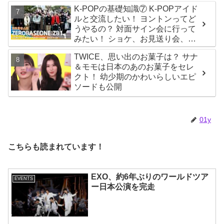
K-POPの基礎知識⑦ K-POPアイド
ルと交流したい！ ヨントンってど
うやるの？ 対面サイン会に行って
みたい！ ショケ、お見送り会、握
手会・・・リリースイベントあれ
TWICE、思い出のお菓子は？ サナ
これを紹介
＆モモは日本のあのお菓子をセレ
クト！ 幼少期のかわいらしいエピ
ソードも公開
01y
こちらも読まれています！
EXO、約6年ぶりのワールドツア
EVENTS
ー日本公演を完走