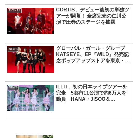
CORTIS、デビュー後初の単独ツ
EVENTS
アーが開幕！ 全席完売の仁川公
演で圧巻のステージを披露
グローバル・ガール・グループ
NEWS
KATSEYE、EP『WILD』発売記
念ポップアップストアを東京・原
宿で開催 限定グッズも登場
ILLIT、初の日本ライブツアーを
NEWS
完走 5都市11公演で約6万人を
動員 HANA・JISOO＆
MOMOKAとのスペシャルコラボ
も実現