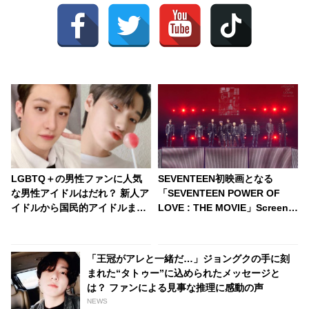
LGBTQ＋の男性ファンに人気
SEVENTEEN初映画となる
な男性アイドルはだれ？ 新人ア
「SEVENTEEN POWER OF
イドルから国民的アイドルま
LOVE : THE MOVIE」ScreenX
で・・ 圧倒的な支持を集める７
版特別映像が公開！ 炎が劇場全
人とは
体を包み込むかのような迫力の
「Clap」から「Rock with
「王冠がアレと一緒だ…」ジョングクの手に刻
you」まで・・ 公開が待ちきれ
まれた“タトゥー”に込められたメッセージと
なくなる映像に注目
は？ ファンによる見事な推理に感動の声
NEWS