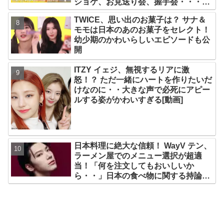
ショケ、お見送り会、握手会・・・リ
リースイベントあれこれを紹介
TWICE、思い出のお菓子は？ サナ＆
モモは日本のあのお菓子をセレクト！
幼少期のかわいらしいエピソードも公
開
ITZY イェジ、無視するリアに激
怒！？ ただ一緒にハートを作りたいだ
けなのに・・大きな声で必死にアピー
ルする姿がかわいすぎる[動画]
日本料理に絶大な信頼！ WayV テン、
ラーメン屋でのメニュー選択が超適
当！「何を注文してもおいしいか
ら・・」日本の食べ物に関する持論を
明かす