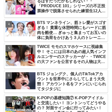
るはずだったかもしれない・・
「PRODUCE 101」シリーズの不正投
票操作で脱落させられた練習生12人の
氏名が公表
BTS マンネライン、筋トレ愛がスゴす
ぎる！ 貴重な休憩時間にもハードに筋
肉を酷使… ぎゅっと集まってお互いの
体に負荷をかけあう３人のトレーニン
グ風景がかわいすぎるとファンくぎづ
TWICE モモのスマホケースに視線集
け
中！ そこには日本のあの超人気インフ
ルエンサーのステッカーが・・TWICE
の大ファンを公言するその人物は大よ
ろこび！ まさに「成功したファン」だ
と話題沸騰
BTS ジョングク、個人のTikTokアカ
ウントを世界中にさらしてしまう大失
態！ アカウント名をファンにいじられ
てタジタジに
K-POPの基礎知識⑦ K-POPアイドル
と交流したい！ ヨントンってどうやる
の？ 対面サイン会に行ってみたい！