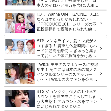
『R U Next？』から誕生した、日
本人のイロハとモカを含む5人組ガ
ールズグループ！ デビュー曲
I.O.I、Wanna One、IZ*ONE、X1に
「Magnetic」がいきなりの大ヒッ
なるはずだったかもしれない・・
ト
「PRODUCE 101」シリーズの不
正投票操作で脱落させられた練習
生12人の氏名が公表
BTS マンネライン、筋トレ愛がス
ゴすぎる！ 貴重な休憩時間にもハ
ードに筋肉を酷使… ぎゅっと集ま
ってお互いの体に負荷をかけあう
３人のトレーニング風景がかわい
TWICE モモのスマホケースに視線
すぎるとファンくぎづけ
集中！ そこには日本のあの超人気
インフルエンサーのステッカー
が・・TWICEの大ファンを公言す
るその人物は大よろこび！ まさに
「成功したファン」だと話題沸騰
BTS ジョングク、個人のTikTokア
カウントを世界中にさらしてしま
う大失態！ アカウント名をファン
にいじられてタジタジに