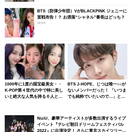
BTS（防弾少年団）VがBLACKPINK ジェニーに
宣戦布告！？ お洒落“シャネル”番長はどっち？
NEWS
1000年に1度の国宝級美女・・
BTS J-HOPE、じつは唯一○○が
K-POP第４世代の中で特に美し
ないメンバーだった！ 「いつま
いと絶大な人気を誇る６人と
でも純粋でいたいので…」とい
は？ 日本人LE SSERAFIMのカ
うJ-HOPEの言葉に「俺らは汚
ズハも
いってこと？」とメンバー総反
撃・・ 予想だにしない展開を迎
NiziU、豪華アーティストが多数出演するライブ
えたかわいすぎるやりとりにフ
イベント『テレビ朝日ドリームフェスティバル
ァン爆笑
2022』に出演決定！ さらに東京スカイツリーに