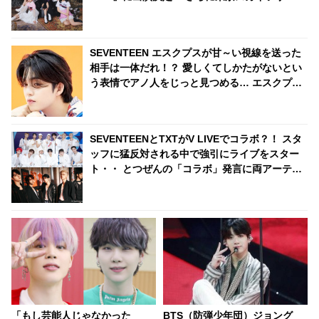
て、NiziU特別ライティングのリバイバル点灯も
実施へ
SEVENTEEN エスクプスが甘～い視線を送った
相手は一体だれ！？ 愛しくてしかたがないとい
う表情でアノ人をじっと見つめる… エスクプス
が「すごくかわいい」とメロメロになったその
相手＆２人のやりとりにほっこり
SEVENTEENとTXTがV LIVEでコラボ？！ スタ
ッフに猛反対される中で強引にライブをスター
ト・・ とつぜんの「コラボ」発言に両アーティ
ストのファンが大興奮
「もし芸能人じゃなかった
BTS（防弾少年団）ジョング