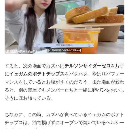
すると、次の場面でカズハは
チルソンサイダーゼロ
を片手
に
イェガムのポテトチップス
をパクパク。やはりパフォー
マンスをしているとお腹がすくのだろう。また場面が変わ
ると、別の楽屋でもメンバーたちと一緒に
卵パン
をおいし
そうにほお張っている。
ちなみに、この時、カズハが食べているイェガムのポテト
チップスは、油で揚げずにオーブンで焼いているヘルシー