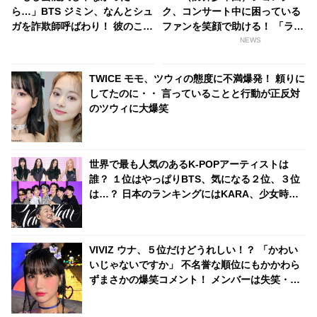
ら…」BTS ジミン、なんとシュ
ク、コンサート中に困っている
ガを詐欺師呼ばわり！ 彼のこと
ファンを笑顔で助ける！ 「ラッ
を一切信用しないジミンの警戒
キーすぎる」とファン大興奮
NEWS
心に爆笑… 芸能人にならなかっ
たシュガの未来を自信たっぷり
TWICE モモ、ツウィの態度に不満爆発！ 頼りに
に予言する様子が面白すぎる
してたのに・・ 言っていることと行動が正反対
のツウィに大爆笑
世界で最も人気のあるK-POPアーティストは
誰？ １位はやっぱりBTS、気になる２位、３位
は…？ 日本のランキングにはKARA、少女時代
もランクイン！ 各国の個性あふれるデータに注
目殺到
VIVIZ ウナ、５位だけどうれしい！？ 「かわい
いじゃないですか」 不名誉な順位にもかかわら
ずまさかの爆笑コメント！ メンバーは失笑・・
ウナらしさ全開でスタジオの空気を和ませる