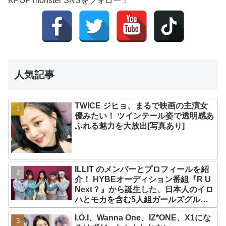
KPOP monster SNSをフォロー！
人気記事
TWICE ジヒョ、まるで映画の主演女
優みたい！ ツインテール姿で透明感あ
ふれる魅力を大放出[写真あり]
ILLIT のメンバーとプロフィールを紹
介！ HYBEオーディション番組『R U
Next？』から誕生した、日本人のイロ
ハとモカを含む5人組ガールズグルー
プ！ デビュー曲「Magnetic」がいき
I.O.I、Wanna One、IZ*ONE、X1にな
なりの大ヒット