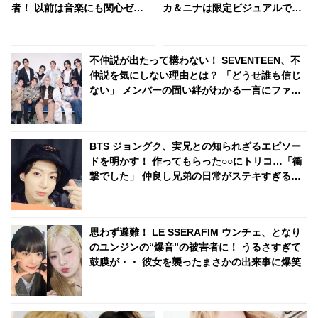
者！ 以前は音楽にも関心ゼ
カ＆ニナは限定ビジュアルでク
ロ・・ 意外な過去にビックリ
ール&モードな新たな一面を披
露
不仲説が出たって構わない！ SEVENTEEN、不
仲説を気にしない理由とは？ 「どうせ誰も信じ
ない」 メンバーの固い絆がわかる一言にファン
感動
BTS ジョングク、実兄との知られざるエピソー
ドを明かす！ 作ってもらった○○にトリコ…「衝
撃でした」 仲良し兄弟の日常がステキすぎると
ファンほっこり
思わず避難！ LE SSERAFIM ウンチェ、となり
のユンジンの“爆音”の被害者に！ うるさすぎて
鼓膜が・・ 彼女を襲ったまさかの出来事に爆笑