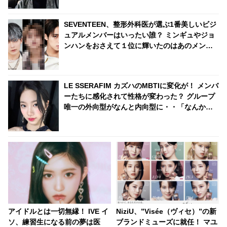
SEVENTEEN、整形外科医が選ぶ1番美しいビジ
ュアルメンバーはいったい誰？ ミンギュやジョ
ンハンをおさえて１位に輝いたのはあのメンバ
ー・・
LE SSERAFIM カズハのMBTIに変化が！ メンバ
ーたちに感化されて性格が変わった？ グループ
唯一の外向型がなんと内向型に・・「なんか申
し訳ない」
アイドルとは一切無縁！ IVE イ
NiziU、”Visée（ヴィセ）”の新
ソ、練習生になる前の夢は医
ブランドミューズに就任！ マユ