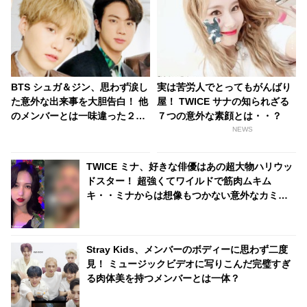
BTS シュガ＆ジン、思わず涙し
実は苦労人でとってもがんばり
た意外な出来事を大胆告白！ 他
屋！ TWICE サナの知られざる
のメンバーとは一味違った２人
７つの意外な素顔とは・・？
のエピソードにビックリ… プラ
NEWS
イベートでも仲良しな２人の息
ピッタリな回答にほっこり
TWICE ミナ、好きな俳優はあの超大物ハリウッ
ドスター！ 超強くてワイルドで筋肉ムキム
キ・・ミナからは想像もつかない意外なカミン
グアウトにファンびっくり
Stray Kids、メンバーのボディーに思わず二度
見！ ミュージックビデオに写りこんだ完璧すぎ
る肉体美を持つメンバーとは一体？