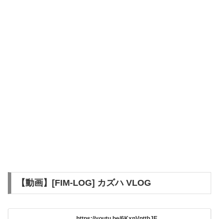
【動画】[FIM-LOG] カズハ VLOG
https://youtu.be/6KxnVpttbJE