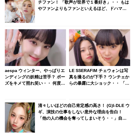
チファン！ 「歌声が世界で１番好き」・・ もは
やファンよりもファンといえるほど、ドハマり
していることが明らかに
aespa ウィンター、やっぱりエ
LE SSERAFIM チェウォンは写
ンディングの妖精は苦手？ ポー
真を撮るのが下手？ ウンチェか
ズをキメて照れ笑い・・ 何度や
らの暴露に大ショック・・ 「あ
っても慣れない姿がかわいすぎ
の時は気に入ってるって言って
る[動画]
たのに」
清々しいほどの自己肯定感の高さ！ (G)I-DLE ウ
ギ、演技の仕事をしない意外な理由を告白！
「他の人の機会を奪ってしまいそう・・」自身
への絶大な自信に感心＆爆笑