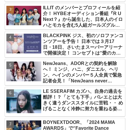
ILLIT のメンバーとプロフィールを紹
介！ HYBEオーディション番組『R U
Next？』から誕生した、日本人のイロ
ハとモカを含む5人組ガールズグルー
プ！ デビュー曲「Magnetic」がいき
BLACKPINK ジス、初のソロファンコ
なりの大ヒット
ンツアーを予告！ 日本では３月17
日・18日、さいたまスーパーアリーナ
で開催決定！ コンセプトは“愛のカケ
ラ”！？ 14日には新アルバム
NewJeans、ADORとの契約を解除
『AMORTAGE』もリリース
へ！ ミンジ、ハニ、ダニエル、ヘリ
ン、ヘインのメンバー５人全員で緊急
記者会見！「NewJeans never
dies!」と微笑みの宣言！ ADOR側、
LE SSERAFIM カズハ、自身の過去を
2029年まで契約有効と主張
酷評！？「とても下手」バレエとは大
きく違うダンススタイルに苦戦・・ め
げることなく冷静に努力を重ねる姿に
称賛の声続々
BOYNEXTDOOR、「2024 MAMA
AWARDS」で“Favorite Dance