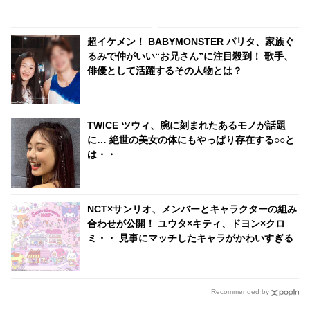
と否定するも・・認めざるを得
てくれて…」「幸せな人生を送
ない証言＆出来事が頻発
ってきた」センシティブな話題
にも臆せず堂々とした姿を見せ
超イケメン！ BABYMONSTER パリタ、家族ぐ
る彼女に称賛の声
るみで仲がいい“お兄さん”に注目殺到！ 歌手、
俳優として活躍するその人物とは？
TWICE ツウィ、腕に刻まれたあるモノが話題
に… 絶世の美女の体にもやっぱり存在する○○と
は・・
NCT×サンリオ、メンバーとキャラクターの組み
合わせが公開！ ユウタ×キティ、ドヨン×クロ
ミ・・ 見事にマッチしたキャラがかわいすぎる
Recommended by