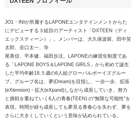
DXTEEN プロフィール
JO1・INIが所属するLAPONEエンタテインメントからた
にデビューする３組⽬のアーティスト「DXTEEN（ディ
エックスティーン）」。メンバーは、⼤久保波留、⽥中笑
太郎、⾕⼝太⼀、寺
尾⾹信、平本健、福⽥歩汰。LAPONEの練習⽣制度であ
る「LAPONE BOYS＆LAPONE GIRLS」から初めて誕⽣
した平均年齢18.５歳の6⼈組グローバルボーイズグルー
プ。グループ名は、夢(Dream)を⽬指し、⼀歩⼀歩、拡張
(eXtension)・拡⼤(eXpand)しながら成⻑していき、努⼒
と挑戦を重ねていく6⼈の⻘春(TEEN) の“無限な可能性”を
表現。時間が経ち成⻑しても夢⾒る⻘春⼼を失わず、夢を
さらに⼤きくしていくという意味が込められている。