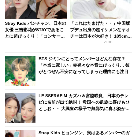
Stray Kids バンチャン、日本の
「これはたまげた・・」中国版
女優 三吉彩花がSTAYであるこ
プデュ出身の超イケメンなヤオ
とに超びっくり！「コンサート
チーは日本が大好き！ 185cmの
にも来てたの！？」… なんと日
高身長と端正なルックスで大注
VLOG
本語でメッセージを送る… 照れ
目を浴びる
くさそうに喜びを噛みしめる様
BTS ジミンにとってメンバーはどんな存在？
子がかわいすぎるとファンほっ
「本当に寂しい」赤裸々な本音にびっくり… 彼
こり
がとつぜん不安になってしまった理由にも注目
LE SSERAFIM カズハ＆宮脇咲良、日本のテレ
ビに名前が出て絶叫！ 母国への凱旋に喜びもひ
としお・・ 大興奮の様子で無邪気に喜ぶ姿がか
わいすぎる
Stray Kids ヒョンジン、実はあるメンバーのガ