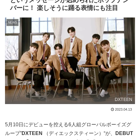
というメッセージが込められたポップナン
バーに！ 楽しそうに踊る表情にも注目
NEWS
DXTEEN
2023.04.13
5⽉10⽇にデビューを控える6⼈組グローバルボーイズグ
ループ”
DXTEEN
（ディエックスティーン）“が、
DEBUT