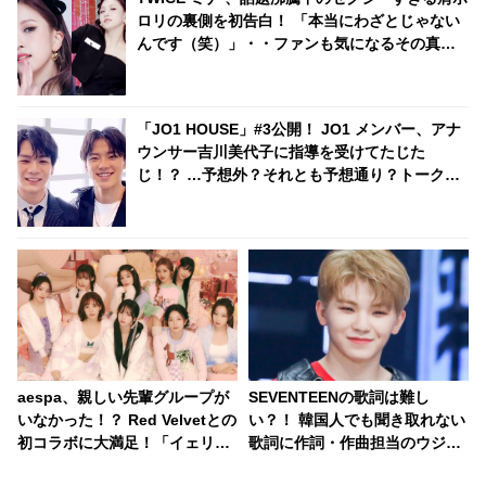
ロリの裏側を初告白！ 「本当にわざとじゃない
んです（笑）」・・ファンも気になるその真相
とは？
「JO1 HOUSE」#3公開！ JO1 メンバー、アナ
ウンサー吉川美代子に指導を受けてたじた
じ！？ …予想外？それとも予想通り？トーク力
のレベル分けに注目・・
aespa、親しい先輩グループが
SEVENTEENの歌詞は難し
いなかった！？ Red Velvetとの
い？！ 韓国人でも聞き取れない
初コラボに大満足！「イェリさ
歌詞に作詞・作曲担当のウジの
んがご飯おごってくれるって」
見解は・・