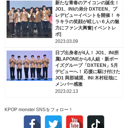
新たな青春のアイコンの誕生！
JO1、INIの弟分 DXTEEN、プ
レデビューイベントを開催！ キ
ラキラの笑顔が眩しい６人の魅
力にファン大興奮[イベントレ
ポ]
2023.03.09
日プ出身者が4人！ JO1、INI所
属LAPONEから6人組・新ボー
イズグループ「DXTEEN」5月
デビューへ！ 応援に駆け付けた
JO1 與那城奨、INI 木村柾哉に
メンバー感激
2023.02.13
KPOP monster SNSをフォロー！