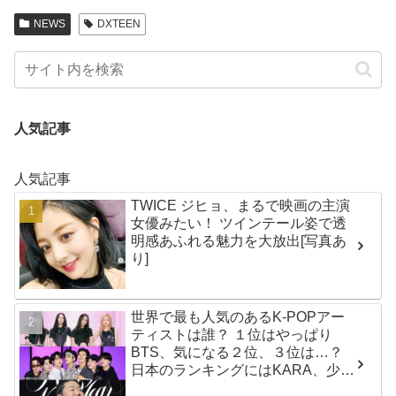
NEWS
DXTEEN
人気記事
人気記事
TWICE ジヒョ、まるで映画の主演
女優みたい！ ツインテール姿で透
明感あふれる魅力を大放出[写真あ
り]
世界で最も人気のあるK-POPアー
ティストは誰？ １位はやっぱり
BTS、気になる２位、３位は…？
日本のランキングにはKARA、少女
時代もランクイン！ 各国の個性あ