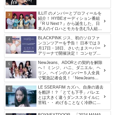
ふれるデータに注目殺到
ILLIT のメンバーとプロフィールを
紹介！ HYBEオーディション番組
『R U Next？』から誕生した、日
本人のイロハとモカを含む5人組ガ
ールズグループ！ デビュー曲
BLACKPINK ジス、初のソロファ
「Magnetic」がいきなりの大ヒッ
ンコンツアーを予告！ 日本では３
ト
月17日・18日、さいたまスーパー
アリーナで開催決定！ コンセプト
は“愛のカケラ”！？ 14日には新ア
NewJeans、ADORとの契約を解除
ルバム『AMORTAGE』もリリース
へ！ ミンジ、ハニ、ダニエル、ヘ
リン、ヘインのメンバー５人全員
で緊急記者会見！「NewJeans
never dies!」と微笑みの宣言！
LE SSERAFIM カズハ、自身の過去
ADOR側、2029年まで契約有効と
を酷評！？「とても下手」バレエ
主張
とは大きく違うダンススタイルに
苦戦・・ めげることなく冷静に努
力を重ねる姿に称賛の声続々
BOYNEXTDOOR、「2024 MAMA