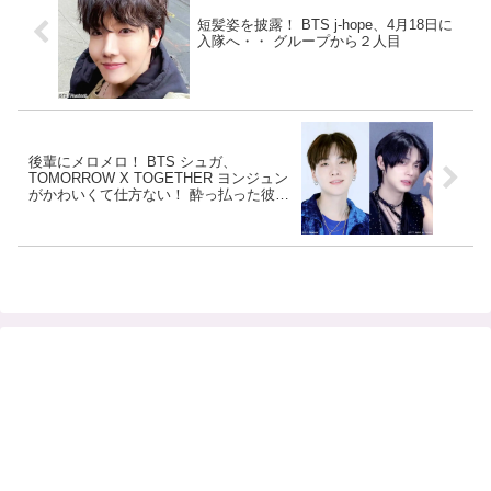
短髪姿を披露！ BTS j-hope、4月18日に
入隊へ・・ グループから２人目
後輩にメロメロ！ BTS シュガ、
TOMORROW X TOGETHER ヨンジュン
がかわいくて仕方ない！ 酔っ払った彼に
「かわいい」を連呼し、甘いまなざしで
見つめる… ほほえましい交流にくぎづけ