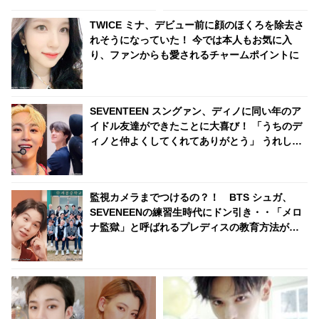
先輩との交流にうれしさを隠せ
ないメンバーたちにほっこり
TWICE ミナ、デビュー前に顔のほくろを除去さ
れそうになっていた！ 今では本人もお気に入
り、ファンからも愛されるチャームポイントに
SEVENTEEN スングァン、ディノに同い年のア
イドル友達ができたことに大喜び！ 「うちのデ
ィノと仲よくしてくれてありがとう」 うれしす
ぎて動画を再生しまくり！ ディノの友達とはい
ったいダレ？
監視カメラまでつけるの？！ BTS シュガ、
SEVENEENの練習生時代にドン引き・・「メロ
ナ監獄」と呼ばれるプレディスの教育方法が過
酷すぎる