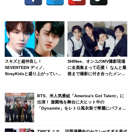
スキズと超仲良し！
SHINee、オンユのMV撮影現場
SEVENTEEN ディノ、
に全員集まって応援！ なんと最
StrayKidsと盛り上がっていた
後まで撮影に付き合ったメンバ
ところをスタッフに止められ
ーも・・ メンバーの絆の深さが
る？！ 手を引っ張られて自分の
わかる愛情深い応援に感激
グループの元へ連行・・ かわい
BTS、米人気番組「America’s Got Talent」に
すぎる一部始終に爆笑
出演！ 遊園地を舞台に大ヒット中の
「Dynamite」をレトロ風衣装で華麗にパフォー
マンス[動画]
TWICE ミナ 、話題沸騰中のセクシーすぎる肩ポ