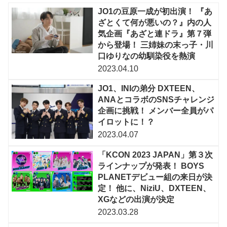
JO1の豆原一成が初出演！ 『あ
ざとくて何が悪いの？』内の人
気企画『あざと連ドラ』第７弾
から登場！ 三姉妹の末っ子・川
口ゆりなの幼馴染役を熱演
2023.04.10
JO1、INIの弟分 DXTEEN、
ANAとコラボのSNSチャレンジ
企画に挑戦！ メンバー全員がパ
イロットに！？
2023.04.07
「KCON 2023 JAPAN」第３次
ラインナップが発表！ BOYS
PLANETデビュー組の来日が決
定！ 他に、NiziU、DXTEEN、
XGなどの出演が決定
2023.03.28