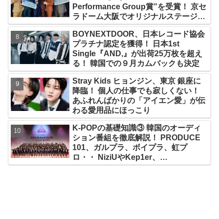
Performance Group賞”を受賞！ 京セ
ラドーム大阪でオリジナルステージパ
フォーマンス披露！ 卒業パーティーを
BOYNEXTDOOR、日本レコード協会
コンセプトにスーツで魅了【動画あ
プラチナ認定を獲得！ 日本1st
り】
Single『AND,』が出荷25万枚を超え
る！ 韓国での９月カムバックも決定
Stray Kids ヒョンジン、東京 銀座に
降臨！ 個人の仕事でも寂しくない！
あふれんばかりの「アイエン愛」が伝
わる愛用品にほっこり
K-POPの基礎知識③ 韓国のオーディ
ション番組を徹底解説！ PRODUCE
101、ガルプラ、ボイプラ、虹プ
ロ・・ NiziUやKep1er、
ZEROBASEONEら人気グループが
続々と誕生！ JO1やINI、ME:Iを生ん
だ日プまで一挙紹介