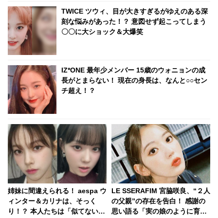
TWICE ツウィ、目が大きすぎるがゆえのある深
刻な悩みがあった！？ 意図せず起こってしまう
〇〇に大ショック＆大爆笑
IZ*ONE 最年少メンバー 15歳のウォニョンの成
長がとまらない！ 現在の身長は、なんと○○セン
チ超え！？
姉妹に間違えられる！ aespa ウ
LE SSERAFIM 宮脇咲良、“２人
ィンター＆カリナは、そっく
の父親”の存在を告白！ 感謝の
り！？ 本人たちは「似てない」
思い語る「実の娘のように育て