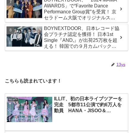
AWARDS」で“Favorite Dance
Performance Group賞”を受賞！ 京
セラドーム大阪でオリジナルステ
ージパフォーマンス披露！ 卒業パ
BOYNEXTDOOR、日本レコード協
ーティーをコンセプトにスーツで
会プラチナ認定を獲得！ 日本1st
魅了【動画あり】
Single『AND,』が出荷25万枚を超
える！ 韓国での９月カムバックも
決定
13ys
こちらも読まれています！
ILLIT、初の日本ライブツアーを
NEWS
完走 5都市11公演で約6万人を
動員 HANA・JISOO＆
MOMOKAとのスペシャルコラボ
も実現